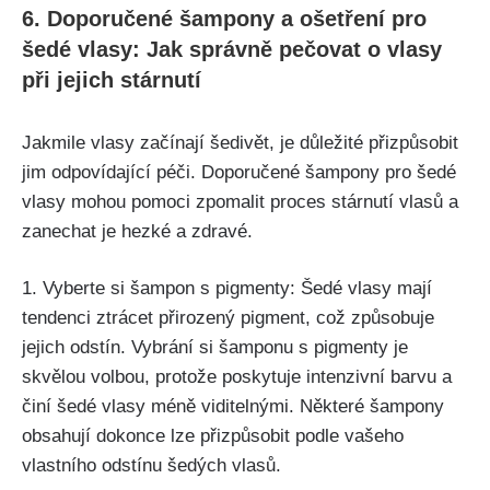
6. Doporučené šampony ⁢a ošetření pro
šedé vlasy: Jak​ správně pečovat o vlasy
při jejich stárnutí
Jakmile vlasy‌ začínají ​šedivět, je důležité přizpůsobit
jim ​odpovídající péči.​ Doporučené ‌šampony pro šedé
vlasy mohou ‌pomoci zpomalit proces stárnutí vlasů a
zanechat je hezké ​a zdravé.
1. Vyberte si ⁣šampon s pigmenty: Šedé vlasy mají
tendenci ztrácet⁣ přirozený pigment,⁣ což způsobuje
jejich odstín. Vybrání si šamponu s ⁢pigmenty je
skvělou volbou, protože poskytuje intenzivní barvu a
činí⁢ šedé​ vlasy méně viditelnými. ⁣Některé šampony
obsahují dokonce lze ‍přizpůsobit podle vašeho
vlastního odstínu šedých vlasů.