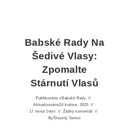
Babské Rady Na
Šedivé Vlasy:
Zpomalte
Stárnutí Vlasů
Publikováno v
Babské Rady
Aktualizováno
24 května, 2025
17 minut čtení
Žádný komentář
By
Šťastný Senior