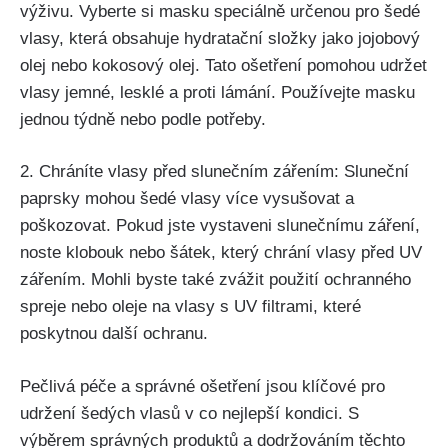
výživu.‌ Vyberte si masku speciálně určenou pro šedé
vlasy, která obsahuje‌ hydratační složky jako jojobový
olej nebo⁣ kokosový olej. ⁣Tato ošetření ‌pomohou udržet
vlasy jemné, ⁢lesklé a proti lámání. Používejte ⁣masku
jednou⁤ týdně nebo podle potřeby.
2. Chráníte vlasy před slunečním zářením: Sluneční
paprsky mohou šedé vlasy více vysušovat a
poškozovat. Pokud jste vystaveni slunečnímu záření, ​
noste klobouk nebo šátek, ⁣který⁢ chrání vlasy před UV
zářením. Mohli byste také ⁣zvážit použití ochranného
spreje nebo oleje‌ na vlasy s UV filtrami, ⁤které
poskytnou další ochranu.
Pečlivá péče a správné ošetření jsou klíčové ⁣pro
udržení šedých​ vlasů v co nejlepší kondici. S
výběrem správných produktů a dodržováním ‍těchto