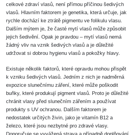
celkové zdraví ‍vlasů, není přímou příčinou šedivých
vlasů. Hlavním faktorem ⁢je genetika,‌ která určuje, ‍jak
rychle dochází ke ztrátě pigmentu ve folikulu vlasu.
Dalším mýtem je,⁣ že časté‌ mytí vlasů může způsobit
jejich šedivění. Opak je pravdou – mytí vlasů nemá
žádný vliv na vznik šedivých ​vlasů‍ a‍ je důležité
udržovat si dobrou hygienu vlasů a pokožky hlavy.
Existuje několik faktorů, které opravdu mohou přispět
k vzniku šedivých‌ vlasů. Jedním z nich je nadměrná
expozice slunečnímu záření, které může poškodit
buňky, které produkují pigment vlasů. ‍Proto je důležité
chránit vlasy před ⁣slunečním ‍zářením a​ používat
produkty s UV ochranou. Dalším ​faktorem je
nedostatek určitých živin, jako je vitamín B12 a
železo, které ‍jsou nezbytné pro zdravé vlasy.
Doporučuje se vyvážená strava a případně doplňování