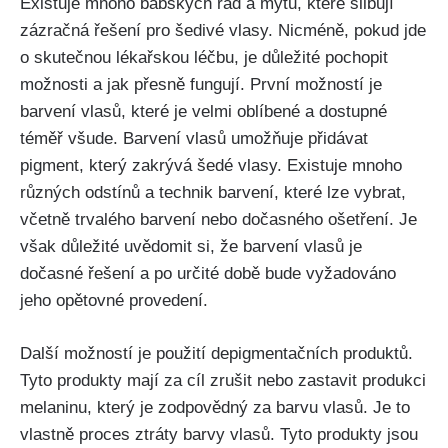
Existuje mnoho babských rad ‍a mýtů, které slibují
zázračná řešení pro šedivé vlasy. Nicméně,⁢ pokud jde
o skutečnou lékařskou léčbu, je důležité pochopit
možnosti a jak přesně fungují. ⁣První možností je
‌barvení vlasů, které je velmi oblíbené a ‍dostupné
téměř všude. Barvení vlasů umožňuje přidávat
⁤pigment, který zakrývá šedé vlasy. Existuje mnoho
různých odstínů a technik barvení, které‌ lze vybrat,⁣
včetně trvalého barvení nebo dočasného ​ošetření. Je
však důležité uvědomit si, že barvení vlasů je
dočasné řešení a po ​určité době bude vyžadováno
jeho opětovné ⁣provedení.
Další možností je použití depigmentačních produktů.
Tyto⁤ produkty mají za cíl zrušit nebo zastavit produkci
melaninu, který ⁣je zodpovědný za⁤ barvu ‌vlasů. Je to
vlastně proces ztráty barvy vlasů. Tyto ​produkty jsou‍