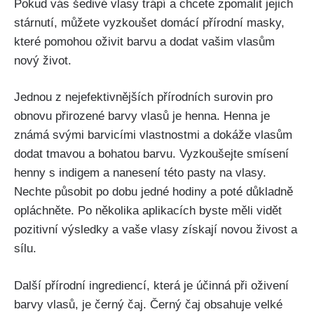
‍Pokud vás šedivé vlasy ⁤trápí a ‍chcete‍ zpomalit jejich
stárnutí, můžete vyzkoušet domácí přírodní masky,
které pomohou oživit barvu a dodat vašim ‌vlasům
nový život.
Jednou z nejefektivnějších přírodních surovin pro‍
obnovu přirozené barvy vlasů je henna. Henna je
známá​ svými barvicími vlastnostmi a dokáže vlasům
dodat tmavou ‌a bohatou barvu. Vyzkoušejte smísení
henny s indigem a nanesení této pasty na ‌vlasy.
Nechte působit po dobu jedné hodiny a poté důkladně
opláchněte. Po několika aplikacích byste měli vidět
pozitivní výsledky a vaše vlasy získají novou živost ‌a
sílu.
Další přírodní ingrediencí, která je účinná při oživení ​
barvy vlasů, je černý čaj. Černý čaj obsahuje ⁢velké⁢