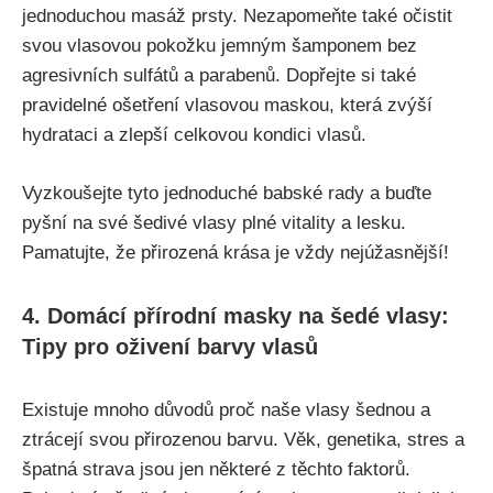
jednoduchou masáž prsty.⁢ Nezapomeňte také ​očistit
svou vlasovou pokožku ⁤jemným šamponem bez
agresivních sulfátů ​a parabenů. Dopřejte si také
pravidelné ošetření vlasovou maskou, která zvýší
hydrataci a zlepší celkovou kondici vlasů.
Vyzkoušejte tyto ⁤jednoduché babské rady a buďte
⁤pyšní na své šedivé vlasy plné vitality a lesku.
Pamatujte, že přirozená krása je vždy nejúžasnější!
4. Domácí přírodní masky na šedé vlasy:
⁤Tipy pro oživení⁤ barvy vlasů
Existuje mnoho důvodů proč naše vlasy šednou a
ztrácejí svou‌ přirozenou barvu. ‍Věk, genetika, stres a
‍špatná strava jsou jen některé z těchto faktorů.