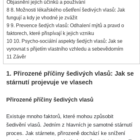
Objasnění jejich účinků a používání
8
8. Možnosti lékařského ošetření ​šedivých vlasů:‍ Jak
fungují a ⁣kdy je vhodné ​je zvážit
9
9. Prevence⁣ šedých vlasů:⁤ Odhalení mýtů a pravd o
faktorech, ⁤které přispívají k jejich vzniku
10
10. Psycho-sociální aspekty šedých⁢ vlasů: Jak se
⁢vyrovnat s přijetím vlastního vzhledu a sebevědomím
11
Závěr
1. Přirozené příčiny šedivých vlasů: Jak se
stárnutí projevuje ve vlasech
Přirozené příčiny šedivých vlasů
Existuje mnoho faktorů, které mohou způsobit
šedivění vlasů. Jedním ‌z hlavních je ‌samotné stárnutí
proces. Jak stárnete, přirozeně dochází ke snížení