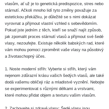
vlasům, ať už je to genetická predispozice, stres nebo
stárnutí. Ačkoli mnoho lidí tyto změny považuje za
estetickou ⁣překážku, je důležité se s nimi dokázat
vyrovnat a přijmout vlastní vzhled s sebevědomím.
Pokud jste jedním z těch, kteří se snaží najít způsob,
jak zpomalit​ proces stárnutí vlasů a přijmout své šedé
vlasy, ‌nezoufejte. Existuje několik babských⁤ rad, které
vám mohou pomoci zproměnit vaše vlasy na působivý
a životaschopný účes.
1. Noste moderní⁤ střih: Vyberte si střih,⁤ který ⁢vám
nejenom zdůrazní krásu vašich šedých vlasů, ale také‍
dodá vašemu obličeji ráz a mladistvé vyznění.⁣ Nebojte⁤
se experimentovat s různými délkami a vrstvami,
které⁣ mohou přidat objem a texturu vašim vlasům.
2. Zachovejte​ si zdravé vlasy: Šedé vlasy jsou