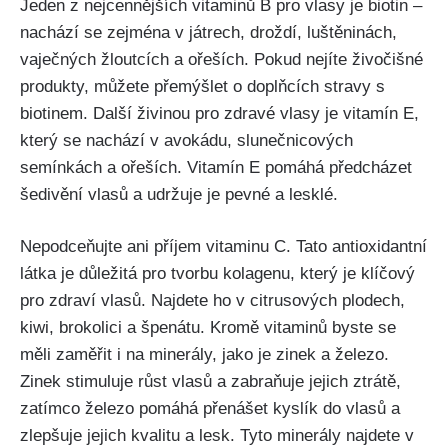
Jeden z nejcennějších vitaminů⁤ B pro vlasy je biotin‌ –
nachází se zejména v játrech, ‌droždí, luštěninách,
vaječných žloutcích a ořeších. Pokud nejíte živočišné⁢
produkty, můžete⁢ přemýšlet o doplňcích⁤ stravy s
biotinem. Další živinou pro zdravé vlasy je vitamín E,
který se nachází v avokádu, slunečnicových
semínkách a ‍ořeších. Vitamín E pomáhá předcházet
šedivění vlasů a‌ udržuje je pevné a lesklé.
Nepodceňujte ani příjem vitaminu C.⁢ Tato antioxidantní
látka je důležitá pro tvorbu kolagenu, který je klíčový
pro zdraví vlasů.⁤ Najdete ho v citrusových plodech,
kiwi, brokolici a špenátu. Kromě vitaminů byste se
měli​ zaměřit i na minerály, jako je⁤ zinek a ⁣železo.
⁢Zinek stimuluje růst vlasů ⁤a​ zabraňuje jejich ztrátě,
zatímco⁤ železo ​pomáhá přenášet kyslík do vlasů a
zlepšuje jejich kvalitu a ⁣lesk. Tyto minerály najdete v