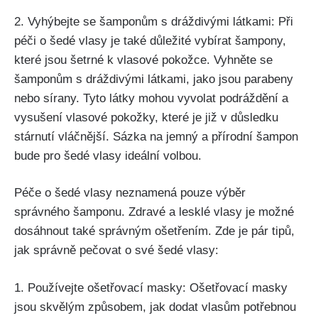
2. Vyhýbejte se šamponům s dráždivými​ látkami: Při
péči o šedé vlasy je také důležité‌ vybírat šampony,
které jsou šetrné⁢ k vlasové pokožce. Vyhněte se
šamponům s dráždivými látkami, jako jsou ⁤parabeny
nebo sírany. Tyto látky mohou vyvolat podráždění a
vysušení vlasové pokožky, které je již v důsledku
stárnutí vláčnější. Sázka na jemný a‌ přírodní šampon
bude pro šedé vlasy ideální volbou.
Péče o šedé vlasy neznamená pouze výběr
správného šamponu. Zdravé a lesklé vlasy je možné
dosáhnout také správným ošetřením. Zde je pár tipů,
jak správně pečovat o své šedé vlasy:
1.‌ Používejte​ ošetřovací masky: Ošetřovací masky
jsou skvělým způsobem, jak dodat vlasům‌ potřebnou