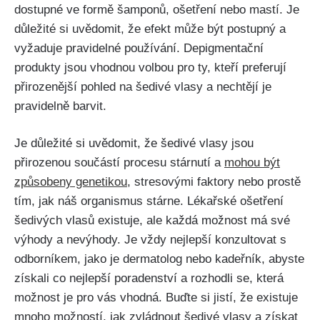
dostupné ve formě šamponů, ošetření nebo mastí. Je
důležité si uvědomit, že efekt může být postupný​ a
vyžaduje pravidelné používání. Depigmentační
produkty jsou vhodnou⁤ volbou pro ty, kteří preferují
přirozenější⁤ pohled na šedivé vlasy ​a nechtějí je
pravidelně barvit.
Je důležité si uvědomit, že šedivé vlasy jsou
přirozenou součástí procesu stárnutí​ a
mohou být
způsobeny genetikou
, ⁢stresovými faktory nebo prostě
tím, ⁣jak náš organismus stárne. Lékařské ošetření
šedivých vlasů existuje, ale každá možnost má své
výhody a ⁢nevýhody. Je vždy nejlepší konzultovat s⁣
odborníkem, jako je dermatolog nebo kadeřník, abyste
získali co nejlepší poradenství a rozhodli se, která
možnost je pro vás vhodná. Buďte si jistí, že existuje
mnoho‌ možností, jak zvládnout šedivé vlasy a získat