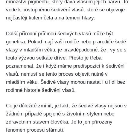
množství‌ pigmentu,‍ který⁣ dává vlasům jejich barvu. To
vede k postupnému šedivění vlasů, které se objevuje
nejčastěji kolem čela a⁣ na ​temeni hlavy.
Další přírodní příčinou šedivých vlasů může být
genetika. Pokud mají vaši rodiče​ nebo prarodiče šedé
vlasy v mladším věku, je pravděpodobné, že i vy⁣ se s
touto výzvou setkáte dříve. Přesto je třeba
poznamenat, že i když máme predispozici k šedivění
vlasů, nemusí se tento proces objevit ‌nutně‌ v
mladším věku. Šedivé vlasy mohou nastat i u lidí bez
rodinné historie šedivění vlasů.
Co je⁤ důležité zmínit, je fakt, že šedivé vlasy nejsou v
žádném případě spojené s životním ⁤stylem nebo
zdravotním stavem člověka. Je to jen přirozený
fenomén procesu stárnutí.