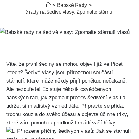
>
Babské Rady
>
Babské rady na šedivé vlasy: Zpomalte stárnutí vlasů
Víte, že první šediny se mohou objevit již ve třiceti
letech? Šedivé vlasy jsou přirozenou součástí
stárnutí, které může někdy přijít poněkud nečekaně.⁢
Ale nezoufejte! Existuje několik⁢ osvědčených
babských rad, jak zpomalit proces šedivění​ vlasů ⁢a
udržet si mladistvý ‍vzhled déle. Připravte se⁤ přidat
trochu kouzla do svého účesu a ​objevte účinné triky, ​
které vám pomohou prodloužit mládí vaší hřívy.