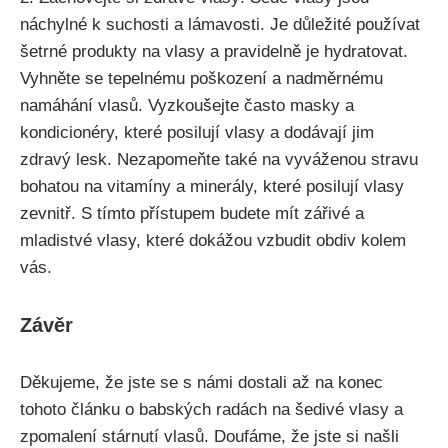
náchylné k suchosti a lámavosti. Je důležité používat
šetrné produkty⁢ na vlasy a ‌pravidelně je hydratovat.
Vyhněte se tepelnému poškození a nadměrnému
namáhání vlasů. Vyzkoušejte často masky a
kondicionéry, které posilují vlasy a dodávají jim
zdravý lesk. Nezapomeňte také na vyváženou stravu
bohatou na vitamíny a minerály, které posilují vlasy
zevnitř. S tímto přístupem budete mít zářivé a
mladistvé vlasy, které dokážou vzbudit obdiv kolem
vás.
Závěr
Děkujeme,‌ že jste ‌se s námi dostali až ⁢na konec‌
tohoto článku o babských radách na ​šedivé vlasy a
zpomalení stárnutí vlasů. Doufáme, že jste‌ si našli