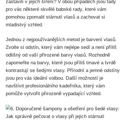
zastavili v ‌jejich šíření? V obou případech jsou tady
pro ⁤vás některé skvělé babské ⁣rady, ‌které vám ​
pomohou zpomalit⁢ stárnutí vlasů a zachovat si
mladistvý vzhled.
Jednou z nejpoužívanějších metod je barvení vlasů.
Zvolte si odstín, který vám ‌nejlépe sedí a není příliš
odlišný od vaší přirozené barvy vlasů. Rozhodně
zapomeňte na barvy, které⁣ jsou příliš tmavé a tvrdě
kontrastují se ⁣šedými vlasy. Přírodní⁣ a jemné odstíny
jsou pro vás ideální volbou. Další možností je
navštívit profesionálního kadeřníka, který vám
pomůže vytvořit přirozeně vypadající vzhled.