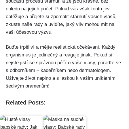
⁢součástí procesu⁣ stárnutí a že jsou krásné, ‍bez
⁢ohledu na jejich ⁤počet. Pokud vás však tento jev
obtěžuje a přejete‍ si zpomalit stárnutí vašich vlasů,
zkuste naše rady a uvidíte, jaký vliv mohou mít na⁢
vaši účesovou výzvu.
Buďte trpěliví a mějte realistická očekávaní. Každý
organismus⁤ je jedinečný a reaguje jinak. Pokud si
⁣nejste jistí se ‍správnou péčí‍ o vaše vlasy, poraďte se
s odborníkem – kadeřníkem nebo dermatologem.
Užívejte​ život naplno a s láskou⁢ k vašim unikátním
šedivým pramenům!
Related Posts: