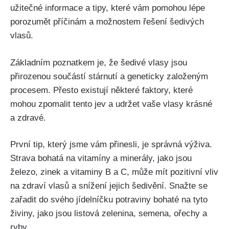
užitečné informace a tipy, které vám‍ pomohou lépe
porozumět příčinám a možnostem řešení šedivých
vlasů.
Základním poznatkem je, že šedivé vlasy jsou
přirozenou součástí ‌stárnutí a geneticky ⁣založeným
procesem. Přesto existují některé faktory, které
mohou ​zpomalit tento jev a udržet vaše vlasy krásné
a zdravé.
První tip, který jsme vám přinesli, je správná⁢ výživa.
Strava bohatá na ⁢vitamíny⁣ a minerály, jako jsou
železo, zinek⁢ a vitaminy B a⁣ C, může mít pozitivní vliv
na zdraví vlasů a snížení jejich šedivění. Snažte ‍se
zařadit do svého jídelníčku potraviny⁢ bohaté na tyto
živiny, jako jsou listová zelenina, semena, ořechy a
ryby.