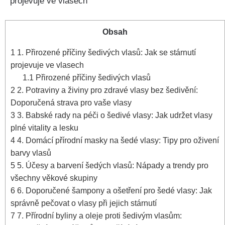
Obsah
1
1. Přirozené příčiny šedivých vlasů: Jak se stárnutí
projevuje ve vlasech
1.1
Přirozené příčiny šedivých vlasů
2
2. Potraviny a ‍živiny pro zdravé vlasy bez šedivění:
Doporučená strava pro vaše vlasy
3
3. Babské rady na péči o šedivé vlasy: Jak udržet vlasy
plné vitality a lesku
4
4. Domácí přírodní masky na šedé vlasy: ⁤Tipy pro oživení⁤
barvy vlasů
5
5. Účesy a barvení šedých vlasů: Nápady ‍a trendy pro
všechny věkové skupiny
6
6. Doporučené šampony ⁢a ošetření pro šedé vlasy: Jak​
správně pečovat o vlasy při jejich stárnutí
7
7. Přírodní byliny a oleje proti šedivým vlasům: