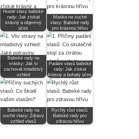
Husté vlasy babské
rady: Jak získat
Maska na suché
krásný a objemný
vlasy: Babské rady
účes
pro krásnou hřívu
Babské rady na
vrásky: Jak si
Padání vlasů babské
zachovat mladistvý
rady: Jak získat
vzhled
krásný a bohatý účes
Babské rady na
Rychlý růst vlasů:
suché vlasy: Zdravý
Babské rady pro
vzhled vlasů
zdravou hřívu