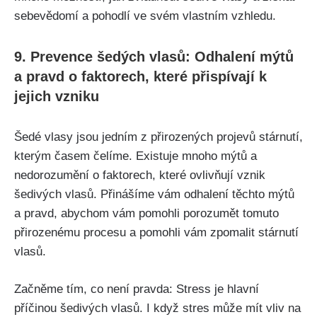
sebevědomí a ⁤pohodlí ve svém vlastním vzhledu.
9. Prevence⁣ šedých vlasů:⁤ Odhalení mýtů
a pravd o faktorech, ⁤které přispívají k
jejich vzniku
Šedé vlasy jsou jedním z přirozených projevů stárnutí,
kterým časem čelíme. Existuje mnoho mýtů a
nedorozumění‌ o ⁣faktorech, ​které ovlivňují ​vznik
šedivých ​vlasů. ⁣Přinášíme vám odhalení těchto mýtů
a pravd, abychom vám pomohli porozumět tomuto
přirozenému procesu a‍ pomohli vám zpomalit ​stárnutí
vlasů.
Začněme tím, co není pravda: Stress je hlavní
příčinou‍ šedivých vlasů.​ I když stres může mít vliv na