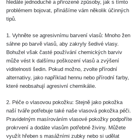
hledáte jednoduché a přirozené⁣ způsoby, jak s tímto
problémem bojovat, přinášíme vám několik účinných
tipů.
1. Vyhněte se agresivnímu barvení vlasů: Mnoho žen
sáhne po barvě vlasů, aby zakryly šedivé vlasy.
Bohužel⁢ však časté používání chemických barviv
může vést k dalšímu poškození vlasů a⁤ zvýšení
viditelnosti šedin. Pokud možno, zvolte⁢ přírodní
alternativy, jako například hennu nebo přírodní farby,
které neobsahují agresivní chemikálie.
2. Péče o vlasovou pokožku: Stejně jako pokožka
naší tváře potřebuje⁢ také naše vlasová pokožka péči.
Pravidelným masírováním vlasové pokožky podpoříte
‌prokrvení​ a dodáte vlasům ‌potřebné živiny. Můžete
využít ​hřeben s⁤ masážními zubky nebo si udělat