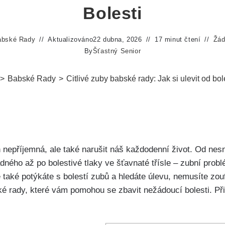
Bolesti
abské Rady
Aktualizováno
22 dubna, 2026
17 minut čtení
Žád
By
Šťastný Senior
>
Babské Rady
>
Citlivé zuby babské rady: Jak si ulevit od bol
 nepříjemná, ⁤ale také narušit náš každodenní život. Od nesne
dného až po bolestivé tlaky ⁤ve šťavnaté třísle – ⁣zubní prob
aké potýkáte s bolestí ⁤zubů ‌a hledáte úlevu, nemusíte zo
 rady, které vám pomohou se zbavit nežádoucí‍ bolesti. Přip