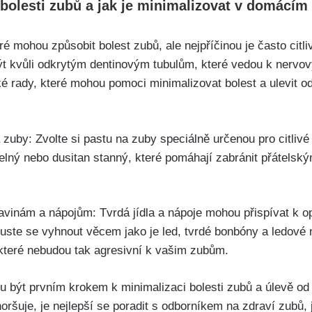
y ‍bolesti zubů a jak je minimalizovat v domácím 
ré mohou způsobit bolest zubů, ale nejpříčinou je často citl
 být kvůli odkrytým dentinovým ⁤tubulům, které vedou k nerv
é rady,​ které mohou pomoci minimalizovat bolest ​a ulevit od
a zuby: Zvolte si ⁤pastu na zuby speciálně určenou pro ‍citlivé
draselný‍ nebo dusitan stanný, které pomáhají zabránit přátel
avinám a nápojům: Tvrdá jídla a nápoje mohou přispívat k o
uste‍ se vyhnout ‍věcem jako je led, tvrdé bonbóny a ledové n
které⁣ nebudou tak agresivní k ​vašim‍ zubům.
​ být prvním krokem k minimalizaci bolesti zubů a úlevě od c
oršuje, je nejlepší se poradit⁤ s odborníkem‍ na zdraví zubů,