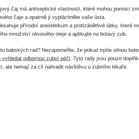
ějový čaj​ má antiseptické vlastnosti, které mohou pomoci zmí
ějového čaje a opatrně ji vypláchněte vaše ústa.
bsahuje přírodní anestetikum a protizánětlivé látky, které m
ho množství ​olivového oleje a aplikujte na bolavý zub.
hto babských rad? Nezapomeňte, že pokud trpíte silnou boles
é vyhledat odbornou zubní péči
. Tyto rady jsou pouze doplň
, ale nemají za cíl nahradit návštěvu u zubního ⁤lékaře.