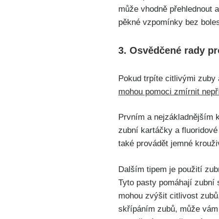
může vhodně⁤ přehlednout a 
pěkné vzpomínky ⁢bez boles
3. Osvědčené rady⁤ pro
Pokud trpíte⁤ citlivými zuby
mohou pomoci zmírnit nepř
Prvním a ​nejzákladnějším 
zubní kartáčky a fluoridové 
také provádět jemné krouživ
Dalším tipem je použití zub
Tyto pasty pomáhají zubní sk
mohou zvýšit citlivost zubů
skřípáním zubů,⁤ může vám​ 