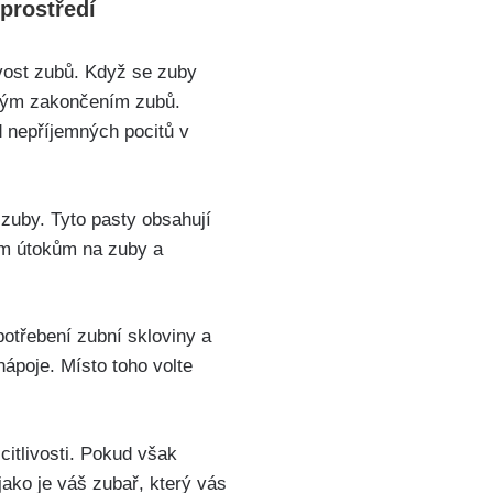
⁣prostředí
ivost zubů. Když se zuby
ovým ​zakončením zubů.
 nepříjemných ⁣pocitů ⁤v
 zuby. Tyto pasty​ obsahují
ským útokům na zuby a
potřebení zubní skloviny a
ápoje. Místo toho⁣ volte
itlivosti. Pokud však​
 jako je váš zubař, který vás