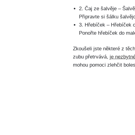
2. Čaj ⁣ze šalvěje – Šalv
Připravte​ si šálku ⁣šalv
3. Hřebíček – Hřebíček o
Ponořte hřebíček do malé
Zkoušeli jste některé z těc
zubu přetrvává,
je nezbytn
mohou pomoci zlehčit bolest