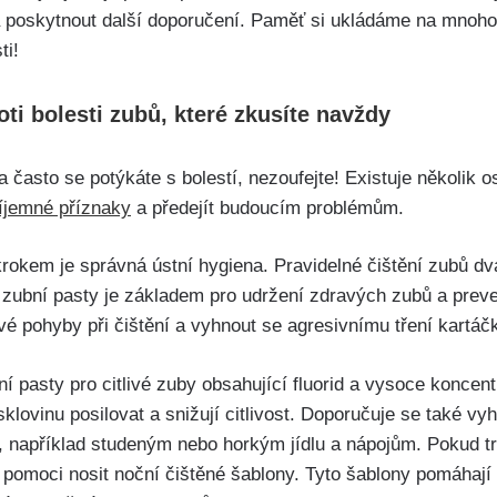
poskytnout ⁣další doporučení. Paměť si ukládáme na mnoho ⁣
ti!
ti ‌bolesti zubů, které zkusíte navždy
 a často se potýkáte s‍ bolestí, nezoufejte! ⁣Existuje několik
íjemné příznaky
a předejít budoucím problémům.
krokem je správná ústní hygiena. Pravidelné čištění zubů d
​zubní pasty je základem pro ‍udržení zdravých zubů a prevenci
é pohyby při ⁤čištění a ⁣vyhnout se agresivnímu tření ‌kartá
ní pasty pro citlivé zuby obsahující fluorid a vysoce koncent
lovinu posilovat a snižují citlivost. Doporučuje se ‍také vyhno
, například studeným⁣ nebo horkým jídlu a nápojům. Pokud t
pomoci⁢ nosit noční čištěné šablony. Tyto šablony pomáhají 