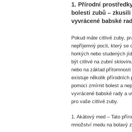
1. Přírodní ⁤prostředk
bolesti zubů – zkusili‍ 
vyvrácené babské ra
Pokud máte citlivé zuby, p
nepříjemný pocit, který se 
horkých nebo studených⁣ jíd
být citlivé ⁢na zubní sklovi
⁤nebo na základ⁢ přítomnost
existuje několik přírodních
pomoci zmírnit bolest a nep
vyvrácené‍ babské rady a uvid
pro vaše citlivé‌ zuby.
1. Akátový med – Tato přírod
množství medu na bolavý zub