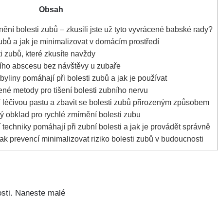
Obsah
rnění bolesti zubů – zkusili‍ jste‍ už tyto vyvrácené babské rady?
 zubů a jak je minimalizovat v domácím ⁣prostředí
ti zubů, které zkusíte navždy
ního abscesu bez návštěvy u ⁤zubaře
byliny pomáhají při bolesti ⁢zubů a jak je používat
né metody pro tišení bolesti zubního nervu
ácí léčivou pastu a zbavit se bolesti zubů přirozeným způsobem
ý obklad pro rychlé ⁢zmírnění bolesti zubu
 techniky pomáhají při zubní bolesti a jak ⁤je‍ provádět správně
 Jak prevencí minimalizovat riziko bolesti zubů v ‌budoucnosti
nosti. Naneste malé