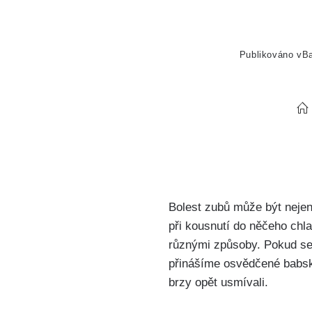
Publikováno v
B
Bolest zubů může být⁤ nejen
při kousnutí do něčeho chla
různými způsoby. Pokud se t
přinášíme osvědčené babské
⁢brzy ‍opět usmívali.