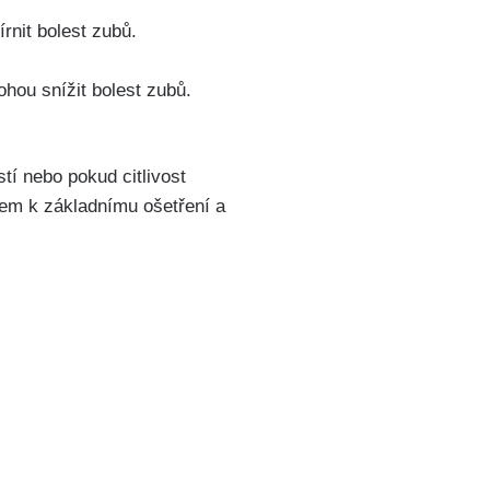
rnit bolest zubů.⁣
ohou snížit bolest zubů.
tí nebo pokud citlivost
kem k základnímu ošetření a