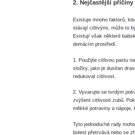
2. Nejčastější​ příčin
Existuje mnoho faktorů, kte
stávají citlivými, může to
Existují však ⁣některé babsk
domácím prostředí.
1. Použijte citlivou pastu n
‌složky, jako je‍ dusitan‍ 
redukovat citlivost.
2. Vyvarujte se tvrdým potr
zvýšení citlivosti zubů. Pok
měkké potraviny a nápoje, ​
Tyto ⁢jednoduché rady mohou
bolest přetrvává​ nebo se zh