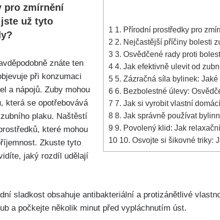
y ​pro zmírnění
jste‍ už tyto
1
1. Přírodní ⁤prostředky ​pro zmí
dy?
2
2. Nejčastější​ příčiny ‍bolesti
3
3. Osvědčené rady⁤ proti ‌boles
ravděpodobně znáte ten
4
4. Jak efektivně ulevit od zub
objevuje při konzumaci
5
5. Zázračná síla bylinek: Jaké 
el a nápojů.⁤ Zuby mohou
6
6. Bezbolestné úlevy: Osvědče
nu, která se‌ opotřebovává
7
7. Jak si vyrobit​ vlastní dom
8
8. Jak správně⁤ používat bylinn
i zubního plaku. Naštěstí
9
9. Povolený klid: Jak relaxační
 prostředků, které⁢ mohou
10
10. Osvojte​ si⁢ šikovné triky:
říjemnost. Zkuste tyto
íte,‍ jaký rozdíl udělají⁢
ní sladkost⁢ obsahuje antibakteriální⁢ a protizánětlivé vlast
 ⁤a​ počkejte⁢ několik minut před vypláchnutím úst.