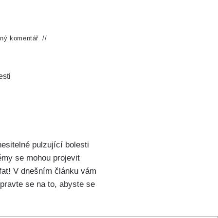
ný komentář
esti
sitelné pulzující bolesti
lémy se mohou‌ projevit
ufat! V dnešním‍ článku vám
ravte se‌ na to, abyste se