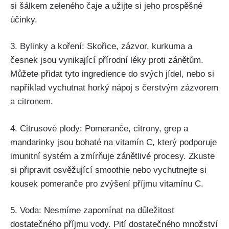
si⁣ šálkem zeleného čaje ​a užijte si jeho prospěšné
účinky.
3. Bylinky a koření:⁤ Skořice, zázvor, kurkuma a‍
česnek ‍jsou vynikající přírodní léky⁢ proti zánětům.
Můžete přidat tyto ⁢ingredience do svých jídel, nebo si
například ​vychutnat horký nápoj​ s čerstvým zázvorem
a citronem.
4. Citrusové plody:​ Pomeranče, ⁢citrony, ⁤grep‌ a
mandarinky jsou bohaté na⁣ vitamín C, který ⁢podporuje
imunitní systém a zmírňuje zánětlivé procesy. Zkuste
si připravit osvěžující‌ smoothie nebo vychutnejte​ si
kousek pomeranče ‍pro zvýšení příjmu vitamínu C.
5. Voda: Nesmíme zapomínat na důležitost
dostatečného ⁢příjmu vody. Pití dostatečného množství