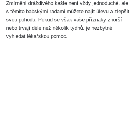
Zmírnění dráždivého kašle není‌ vždy‍ jednoduché, ale
s‍ těmito‍ babskými radami můžete najít úlevu a zlepšit
svou pohodu.​ Pokud se ​však vaše příznaky zhorší
nebo trvají ⁤déle ​než několik týdnů, je nezbytné
⁣vyhledat lékařskou pomoc.