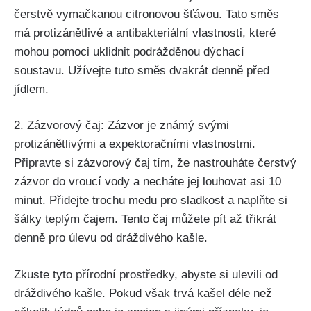
čerstvě vymačkanou citronovou šťávou. Tato směs
má protizánětlivé a antibakteriální⁣ vlastnosti, které⁣
mohou pomoci‌ uklidnit podrážděnou dýchací
⁤soustavu. Užívejte tuto směs dvakrát denně ⁣před
jídlem.
2. Zázvorový čaj: Zázvor je známý svými
protizánětlivými a expektoračními vlastnostmi.
Připravte si zázvorový čaj tím, že nastrouháte čerstvý
zázvor⁣ do vroucí vody a necháte‌ jej⁤ louhovat asi 10
minut. Přidejte trochu medu pro sladkost a ⁣naplňte si
šálky‍ teplým čajem. Tento čaj můžete pít až třikrát⁢
denně pro‌ úlevu od​ dráždivého kašle. ‍
Zkuste tyto přírodní prostředky, ‍abyste si ulevili​ od
dráždivého kašle.⁢ Pokud však trvá kašel déle než