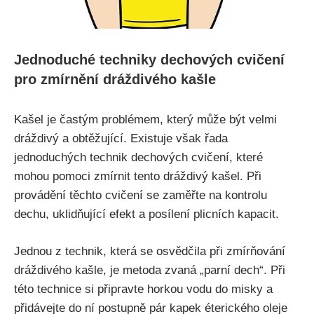
Jednoduché techniky dechových cvičení​
pro zmírnění dráždivého⁢ kašle
Kašel je častým problémem, který může⁢ být velmi
dráždivý a ⁣obtěžující.‍ Existuje však řada
jednoduchých technik ​dechových cvičení, které
mohou pomoci zmírnit tento dráždivý kašel. Při‍
provádění těchto cvičení se⁢ zaměřte na kontrolu
dechu, uklidňující ​efekt a posílení plicních kapacit.‍
Jednou z technik, která se osvědčila při⁤ zmírňování
dráždivého​ kašle,​ je ⁤metoda zvaná „parní dech“. Při
této technice si připravte horkou vodu do misky a
přidávejte do ní postupně⁣ pár kapek‌ éterického oleje