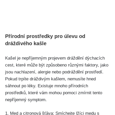
Přírodní prostředky pro úlevu od
dráždivého kašle
Kašel ​je nepříjemným projevem ⁢dráždění dýchacích‍
cest, které ​může být způsobeno různými​ faktory, jako‌
jsou nachlazení, alergie nebo podráždění prostředí.
Pokud⁢ trpíte dráždivým kašlem,⁤ nemusíte hned
sáhnout po léky. Existuje mnoho přírodních
prostředků, které vám mohou pomoci zmírnit tento‍
nepříjemný symptom.⁣
1. Med ‍a citronová šťáva: ⁢Smíchejte lžíci medu s