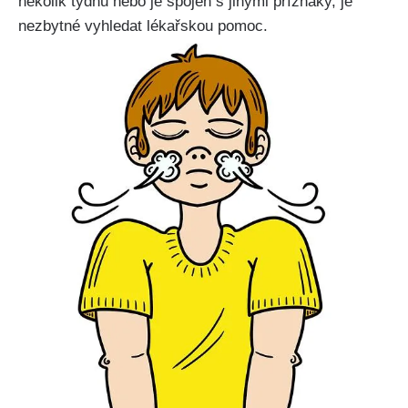
několik⁣ týdnů nebo⁤ je spojen s ​jinými příznaky,​ je
nezbytné vyhledat lékařskou pomoc.