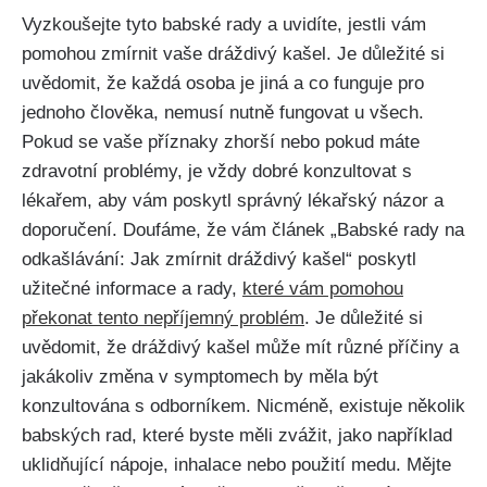
Vyzkoušejte tyto babské rady a uvidíte, jestli vám
pomohou zmírnit vaše⁢ dráždivý kašel. Je ​důležité si
uvědomit, že každá osoba je⁢ jiná ⁣a​ co funguje pro
jednoho‌ člověka, nemusí ⁣nutně fungovat u všech.
Pokud⁤ se vaše‌ příznaky zhorší nebo pokud máte
zdravotní problémy, je vždy dobré konzultovat⁤ s
lékařem, aby vám poskytl‍ správný⁣ lékařský názor a
doporučení. Doufáme, že vám článek​ „Babské ‌rady⁣ na
odkašlávání: Jak zmírnit dráždivý kašel“ poskytl
užitečné informace​ a rady,⁤
které vám⁣ pomohou
překonat tento nepříjemný problém
.‌ Je důležité ⁣si
uvědomit, že dráždivý kašel může‌ mít různé příčiny a
‌jakákoliv změna v symptomech by měla být⁤
konzultována s ‍odborníkem. Nicméně, existuje ⁤několik
babských rad, které byste měli zvážit, jako například
uklidňující nápoje,⁤ inhalace ⁤nebo použití medu. Mějte