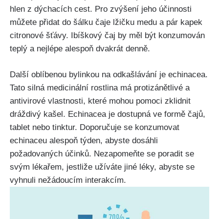
⁢hlen z dýchacích cest. Pro zvýšení jeho​ účinnosti‌
můžete přidat do⁢ šálku čaje lžičku‌ medu ⁢a⁣ pár kapek
citronové šťávy.⁢ Ibíškový čaj ‌by měl být konzumován​
teplý a nejlépe alespoň dvakrát ‍denně.
Další oblíbenou bylinkou na odkašlávání je⁣ echinacea.
Tato silná​ medicinální rostlina má ⁤protizánětlivé a⁣
antivirové ⁢vlastnosti, které mohou ⁣pomoci zklidnit
dráždivý kašel. Echinacea je dostupná ve formě ⁢čajů,
tablet nebo tinktur.⁢ Doporučuje⁢ se ⁤konzumovat
⁢echinaceu alespoň týden, abyste ‌dosáhli
požadovaných účinků. Nezapomeňte ‌se poradit se
svým lékařem, jestliže užíváte jiné‌ léky, abyste se
vyhnuli nežádoucím interakcím.