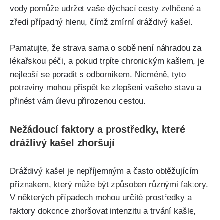
vody pomůže udržet vaše dýchací cesty zvlhčené a
zředí případný hlenu, čímž zmírní ‌dráždivý kašel.
Pamatujte, že strava sama o sobě není náhradou za
lékařskou ​péči,⁤ a pokud trpíte chronickým kašlem, je⁤
nejlepší se poradit s ‌odborníkem. Nicméně, tyto
potraviny ⁤mohou přispět ke⁤ zlepšení vašeho stavu ⁣a
přinést vám úlevu přirozenou cestou.
Nežádoucí faktory a ‍prostředky, které
drážlivý kašel zhoršují
Dráždivý kašel je nepříjemným a často obtěžujícím
příznakem,
který může být⁢ způsoben různými faktory
.
V některých případech mohou určité prostředky a
faktory dokonce zhoršovat‌ intenzitu a trvání kašle,