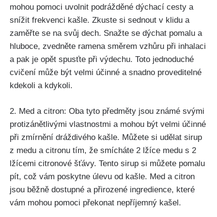
mohou pomoci uvolnit podrážděné‌ dýchací ​cesty⁢ a
snížit frekvenci kašle. Zkuste ​si sednout⁤ v klidu a
zaměřte se na ‌svůj dech. Snažte se ​dýchat pomalu a
hluboce, zvedněte ramena směrem vzhůru při inhalaci
a pak je opět ‌spusťte‌ při⁣ výdechu.‌ Toto ‌jednoduché
cvičení může být velmi‍ účinné a snadno proveditelné
kdekoli a⁤ kdykoli.
2. Med‍ a‍ citron:⁣ Oba tyto předměty jsou známé svými​
protizánětlivými vlastnostmi a mohou být velmi účinné
při zmírnění dráždivého​ kašle. Můžete si udělat sirup
z medu a‍ citronu tím, že‍ smícháte⁢ 2‌ lžíce medu‌ s⁤ 2
⁢lžícemi ⁣citronové šťávy. Tento sirup si můžete pomalu
⁣pít, což vám poskytne úlevu‍ od kašle. Med‍ a ​citron
⁤jsou běžně dostupné a přirozené ingredience, které
vám ​mohou⁣ pomoci překonat nepříjemný kašel.