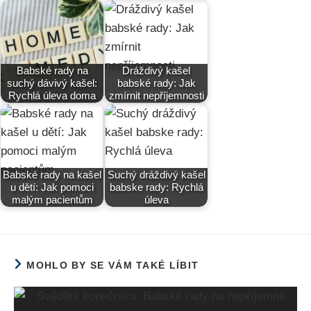
Babské rady na
Dráždivý kašel
suchý dávivý kašel:
babské rady: Jak
Rychlá úleva doma
zmírnit nepříjemnosti
Babské rady na kašel
Suchý dráždivý kašel
u dětí: Jak pomoci
babske rady: Rychlá
malým pacientům
úleva
MOHLO BY SE VÁM TAKÉ LÍBIT