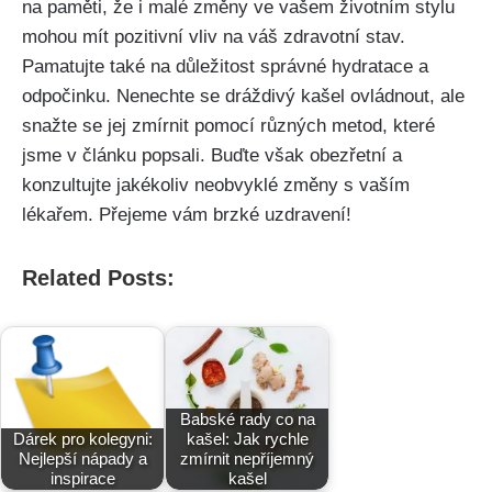
na paměti,‍ že i malé změny ve vašem životním stylu
mohou mít pozitivní vliv na ⁢váš zdravotní stav.
Pamatujte také na důležitost správné ⁣hydratace a
odpočinku. Nenechte‌ se dráždivý⁣ kašel ⁣ovládnout, ‌ale⁤
snažte⁢ se‌ jej zmírnit ​pomocí různých metod,⁤ které
jsme v ​článku popsali. Buďte ⁤však obezřetní a
konzultujte jakékoliv ​neobvyklé změny s vaším
lékařem. Přejeme vám‍ brzké ​uzdravení!
Related Posts:
Babské rady co na
Dárek pro kolegyni:
kašel: Jak rychle
Nejlepší nápady a
zmírnit nepříjemný
inspirace
kašel