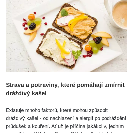
Strava a‍ potraviny, které pomáhají zmírnit
dráždivý kašel
Existuje mnoho faktorů, které mohou ⁤způsobit
⁣dráždivý ⁢kašel ⁣- od nachlazení a alergií po podráždění
průdušek⁤ a kouření. Ať‍ už‍ je ​příčina jakákoliv, jedním