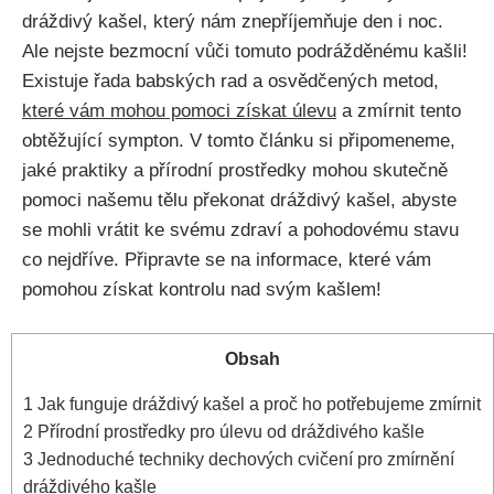
dráždivý kašel, který nám znepříjemňuje den i noc.
Ale nejste bezmocní vůči tomuto‍ podrážděnému kašli!⁣
Existuje řada babských rad a osvědčených ‍metod,
které vám mohou pomoci získat úlevu
a​ zmírnit ‌tento
obtěžující sympton. V ‍tomto článku si připomeneme,
jaké ‌praktiky a přírodní ⁢prostředky mohou skutečně
‌pomoci našemu tělu‍ překonat dráždivý kašel, abyste
se mohli vrátit ke ‌svému ‍zdraví a‌ pohodovému stavu​
co nejdříve. Připravte se⁤ na informace, které vám
pomohou ⁣získat kontrolu nad svým kašlem!
Obsah
1
Jak funguje dráždivý kašel ‌a proč ho ⁢potřebujeme zmírnit
2
Přírodní prostředky pro úlevu od dráždivého kašle
3
Jednoduché techniky dechových cvičení​ pro zmírnění
dráždivého⁢ kašle