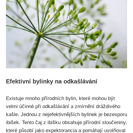
Efektivní ⁤bylinky na odkašlávání
Existuje mnoho‌ přírodních ⁣bylin, které​ mohou být
velmi účinné při⁢ odkašlávání ​a ‍zmírnění​ dráždivého
kašle. Jednou z nejefektivnějších bylinek je bezesporu
ibišek. Tento ⁣čaj z ⁣ibišku obsahuje přírodní sloučeniny,
které⁤ působí jako expektorancia a pomáhají uvolňovat