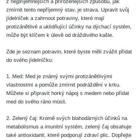
z nejpříjemnějších a⁤ přirozenějších způsobů, jak
zmírnit tento​ nepříjemný stav, je ⁤strava. Upravit svůj
jídelníček a ‍zahrnout​ potraviny, které ‌mají
protizánětlivé⁣ a ​uklidňující účinky ‌na dýchací ‍systém,
může⁢ být ‌klíčem k úlevě od dráždivého kašle.
Zde je seznam potravin, které byste měli zvážit‌ přidat
do svého jídelníčku:
1. ⁤Med: Med je známý svými⁣ protizánětlivými ​
vlastnostmi a ​pomůže zmírnit podráždění v krku.
Můžete⁤ si připravit horký nápoj s medem nebo přidat
med do svého ⁤ráno müsli.
2. Zelený čaj: ⁢Kromě svých blahodárných‌ účinků na
metabolismus a imunitní ​systém,⁣ zelený ‍čaj obsahuje⁤
také antioxidanti, které podporují⁢ zdraví plic. Dopřejte