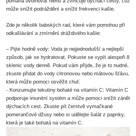
pomáhá uvolňovat hlenu a ‌zvlhčuje⁣ dýchací cesty,​ což
může snížit podráždění a snížit frekvenci kašle.
Zde ⁢je několik ⁢babských rad, které vám pomohou při​
odkašlávání a zmírnění dráždivého kašle:
– Pijte hodně‍ vody: ⁢Voda je nejjednodušší a nejlepší
způsob, jak se hydratovat. Pokuste se​ vypít alespoň 8
sklenic vody denně. Pokud vám přijde, že je to nudné,
⁤zkuste⁣ přidat do vody‍ citronovou nebo mátovou šťávu,
která ​může pomoci ‌osvěžit chuť.
-​ Konzumujte tekutiny ⁣bohaté na ‌vitamín C: Vitamín⁢ C
podporuje imunitní systém a⁤ může pomoci snížit zánět
dýchacích cest. Zkuste pít čerstvě vymačkané
pomerančové džusy nebo si udělejte šalát z ‌papriky,
která je také bohatá na​ vitamín‍ C.