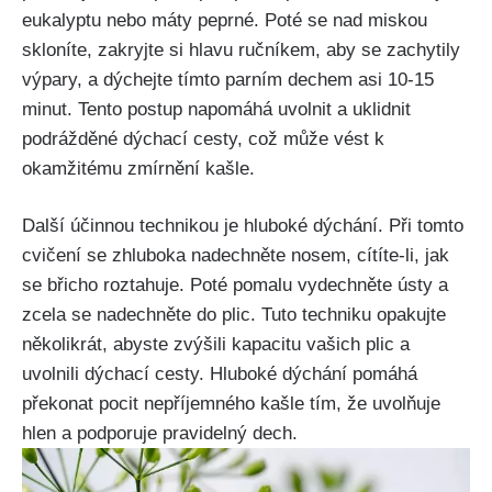
eukalyptu nebo máty peprné. Poté‍ se⁤ nad miskou
skloníte, zakryjte si hlavu ručníkem, aby se ⁢zachytily
výpary, a dýchejte tímto parním dechem asi‍ 10-15⁤
minut. Tento postup napomáhá ⁣uvolnit a uklidnit
podrážděné dýchací‌ cesty,⁣ což může vést k
okamžitému zmírnění kašle.
Další ​účinnou technikou je ‌hluboké ‍dýchání. Při tomto
cvičení se zhluboka nadechněte​ nosem, cítíte-li, jak
se břicho roztahuje. ​Poté pomalu⁤ vydechněte‍ ústy ⁤a
zcela ‌se nadechněte do plic. Tuto ⁤techniku opakujte
několikrát, abyste ​zvýšili kapacitu vašich plic a
uvolnili ⁤dýchací cesty. Hluboké dýchání pomáhá⁤
překonat pocit nepříjemného kašle tím, že‌ uvolňuje‍
hlen‍ a podporuje‌ pravidelný dech.