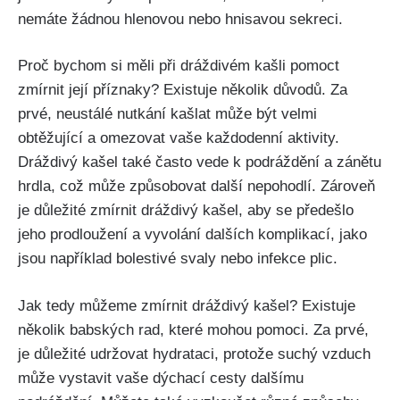
nemáte žádnou hlenovou nebo hnisavou sekreci.
Proč bychom si měli při⁤ dráždivém kašli pomoct ​
zmírnit její příznaky? Existuje několik důvodů. Za
prvé, ⁤neustálé nutkání kašlat může‍ být ⁣velmi
obtěžující a ⁤omezovat vaše každodenní aktivity.
Dráždivý kašel také často vede⁣ k podráždění a zánětu
‍hrdla, což může ⁤způsobovat další nepohodlí. Zároveň
je důležité zmírnit dráždivý kašel, aby ​se předešlo
jeho prodloužení a ‌vyvolání‍ dalších komplikací,⁤ jako
jsou například bolestivé svaly ‌nebo infekce plic.
Jak tedy můžeme zmírnit dráždivý kašel? Existuje
několik babských ​rad, které ‌mohou pomoci.⁣ Za prvé,
je důležité udržovat hydrataci, protože suchý‍ vzduch
může​ vystavit vaše dýchací cesty‍ dalšímu