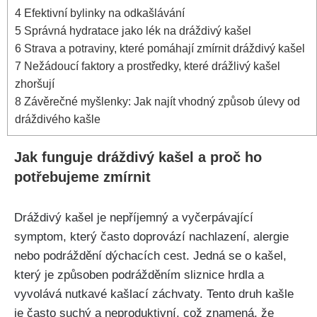
4
Efektivní ⁤bylinky na odkašlávání
5
Správná hydratace jako lék na dráždivý⁤ kašel
6
Strava a‍ potraviny, které pomáhají zmírnit dráždivý kašel
7
Nežádoucí faktory a ‍prostředky, které drážlivý kašel
zhoršují
8
Závěrečné myšlenky: Jak⁤ najít ​vhodný způsob ‍úlevy od
dráždivého kašle
Jak funguje dráždivý kašel ‌a proč ho
⁢potřebujeme zmírnit
Dráždivý ‌kašel je‍ nepříjemný‌ a ‌vyčerpávající⁢
symptom, který často doprovází nachlazení, ⁤alergie
nebo podráždění dýchacích cest. Jedná se⁢ o kašel,
který je způsoben podrážděním sliznice hrdla a
vyvolává‌ nutkavé ‌kašlací ‌záchvaty. Tento druh kašle
je často suchý⁣ a neproduktivní,⁢ což znamená, ‍že