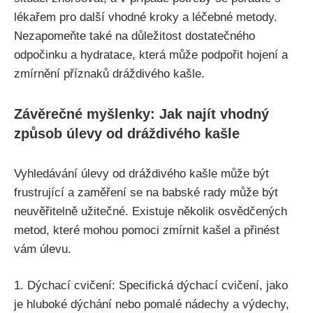
lékařem pro další ‍vhodné kroky ​a léčebné metody. ​
Nezapomeňte⁢ také ‍na důležitost dostatečného
odpočinku a hydratace, která může podpořit hojení a
zmírnění příznaků dráždivého kašle.
Závěrečné myšlenky: Jak⁤ najít ​vhodný
způsob ‍úlevy od dráždivého kašle
Vyhledávání úlevy od dráždivého kašle může být
frustrující ⁣a zaměření ⁢se ⁣na babské⁣ rady ‌může být
neuvěřitelně užitečné. Existuje několik osvědčených
metod, které mohou pomoci zmírnit ⁢kašel a ​přinést⁢
vám úlevu.
1. Dýchací cvičení: Specifická dýchací cvičení, jako
je hluboké​ dýchání‍ nebo pomalé ⁢nádechy a výdechy,