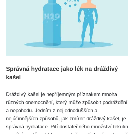
Správná hydratace jako lék na dráždivý⁤
kašel
Dráždivý⁤ kašel ​je nepříjemným​ příznakem mnoha
různých‍ onemocnění, který může ⁢způsobit podráždění
a nepohodu.‌ Jedním z nejjednodušších a
nejúčinnějších způsobů, jak zmírnit dráždivý kašel, je​
správná hydratace. Pití⁣ dostatečného‌ množství tekutin