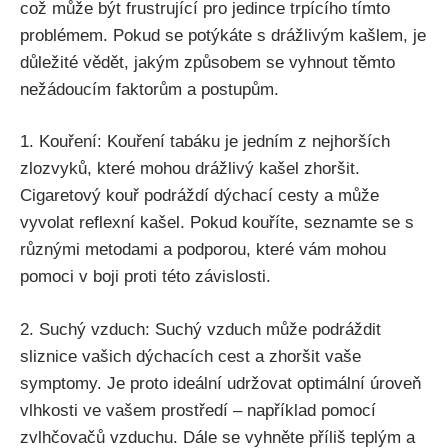
což⁣ může být frustrující pro⁤ jedince trpícího tímto
⁣problémem. Pokud se potýkáte s ⁢drážlivým kašlem, ​je
důležité vědět, jakým‍ způsobem se vyhnout těmto
nežádoucím‌ faktorům a postupům.
1.​ Kouření: Kouření tabáku je jedním z nejhorších
zlozvyků,⁣ které mohou drážlivý kašel zhoršit.
Cigaretový kouř podráždí dýchací ‌cesty a může
vyvolat⁤ reflexní kašel. Pokud kouříte, seznamte se‌ s
různými metodami a podporou, které⁣ vám‌ mohou
pomoci​ v boji proti této závislosti.
2. Suchý vzduch: ‍Suchý vzduch může podráždit
‍sliznice vašich⁣ dýchacích cest a zhoršit vaše
symptomy.‌ Je proto ideální ⁢udržovat optimální úroveň
vlhkosti ve vašem prostředí – například pomocí
zvlhčovačů vzduchu. ‌Dále se vyhněte příliš teplým a