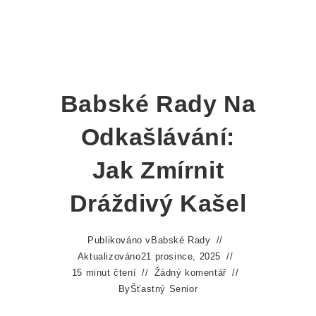
Babské Rady Na
Odkašlávání:
Jak Zmírnit
Dráždivý Kašel
Publikováno v
Babské Rady
Aktualizováno
21 prosince, 2025
15 minut čtení
Žádný komentář
By
Šťastný Senior