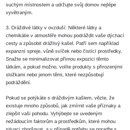
suchým ⁤místnostem a udržujte‌ svůj ⁢domov nejlépe
vyvětraným.
3. Dráždivé látky v ovzduší: Některé látky a
chemikálie‍ v atmosféře mohou podráždit ⁢vaše dýchací
cesty a způsobit drážlivý kašel. Patří sem například
expanzní spreje,⁣ vůně svíček nebo čistící prostředky.
⁤Snažte⁢ se minimalizovat přímou expozici⁤ těmto⁣
látkám, a pokud možno, volíte produkty ⁤s přirozenými
složkami nebo​ jenom těmi, ⁤které nezpůsobují
podráždění.
Pokud se⁤ potýkáte s dráždivým kašlem,⁢ vězte,⁣ že
existuje mnoho způsobů, jak zmírnit vaše příznaky a
zlepšit vaši pohodu. Vyhýbejte se uvedeným
nežádoucím faktorům a prostředkům, ⁢které mohou
situaci zhoršovat, a v případě ⁣potřeby se poraďte s‌