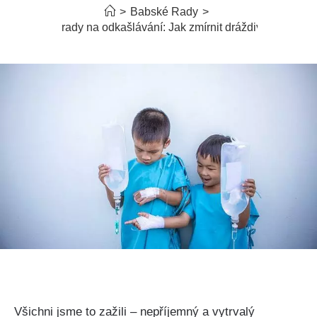
>
Babské Rady
>
Babské rady na odkašlávání: Jak zmírnit dráždivý kašel
Všichni jsme to zažili​ – nepříjemný a ⁢vytrvalý