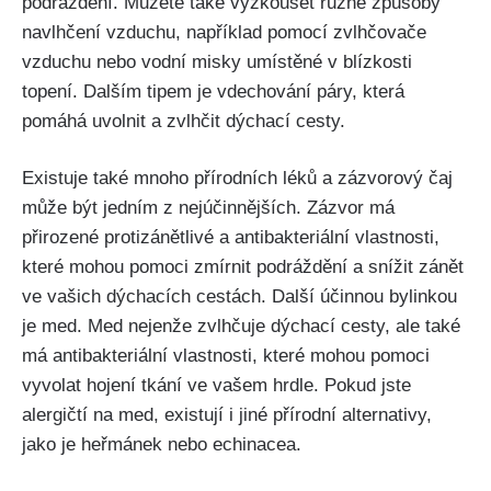
podráždění. ‌Můžete také vyzkoušet různé ‍způsoby
navlhčení vzduchu, například pomocí zvlhčovače‌
vzduchu nebo vodní misky umístěné v blízkosti
topení. Dalším ‌tipem ‍je vdechování páry,‍ která
pomáhá uvolnit a zvlhčit dýchací cesty.
Existuje‌ také mnoho přírodních léků⁢ a zázvorový čaj​
může ‍být jedním z nejúčinnějších. Zázvor ‌má
přirozené protizánětlivé a antibakteriální vlastnosti,
které⁤ mohou‍ pomoci⁤ zmírnit ⁣podráždění a​ snížit zánět
ve vašich dýchacích cestách. Další účinnou​ bylinkou
⁢je med. ⁤Med nejenže zvlhčuje dýchací cesty, ale také
má ‌antibakteriální vlastnosti, které mohou pomoci‌
vyvolat hojení tkání ve vašem hrdle. Pokud jste
alergičtí na med, existují i jiné přírodní alternativy,
jako je heřmánek nebo echinacea.