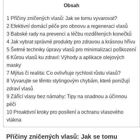
Obsah
1
Příčiny zničených​ vlasů: Jak se ‌tomu vyvarovat?
2
Efektivní ⁢domácí péče pro obnovu a regeneraci vlasů
3
Babské rady na prevenci a léčbu‍ rozdělených konečků
4
Jak⁣ vybrat ​správné produkty pro zdravou a krásnou hřívu
5
Šetrné techniky úpravy vlasů pro minimalizaci poškození
6
Kůrou vlasů ku ⁣zdraví: Výhody a aplikace olejových
masky
7
Mýtus či realita: Co ovlivňuje rychlost růstu vlasů?
8
Vyvarujte se těmto stylingovým chybám, které ponižují
zdraví‍ vlasů
9
Zářící vlasy bez námahy: Tipy na snadnou a ‍účinnou
péči
10
Proaktivní kroky ‍pro posílení a ochranu vlasového⁣
vlákna
Příčiny zničených​ vlasů: Jak se ‌tomu