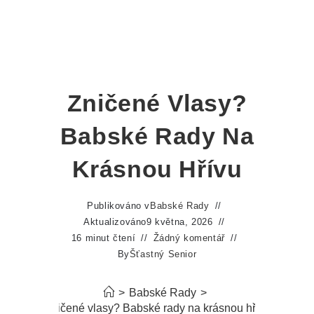
Zničené Vlasy?
Babské Rady Na
Krásnou Hřívu
Publikováno v
Babské Rady
Aktualizováno
9 května, 2026
16 minut čtení
Žádný komentář
By
Šťastný Senior
>
Babské Rady
>
Zničené vlasy? Babské rady na krásnou hřívu