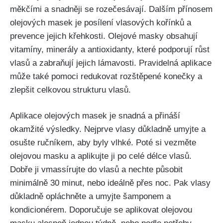
měkčími a snadněji se rozečesávají.⁣ Dalším přínosem
olejových masek je posílení​ vlasových ⁣kořínků⁣ a
prevence jejich křehkosti. Olejové masky obsahují
vitamíny, minerály a antioxidanty, které ⁤podporují růst
vlasů a zabraňují jejich lámavosti. Pravidelná aplikace
může také pomoci redukovat rozštěpené konečky a
zlepšit celkovou strukturu vlasů.
Aplikace olejových⁤ masek je ⁤snadná a přináší
okamžité výsledky. Nejprve vlasy důkladně umyjte a
‍osušte ručníkem, aby⁤ byly vlhké. Poté‍ si vezměte ​
olejovou ⁣masku a aplikujte ‍ji po celé ⁣délce vlasů.
Dobře ji vmassírujte do vlasů⁤ a nechte působit‍
minimálně ​30 minut,⁤ nebo ideálně přes noc. Pak vlasy
důkladně opláchněte a umyjte šamponem a
kondicionérem. Doporučuje se aplikovat olejovou