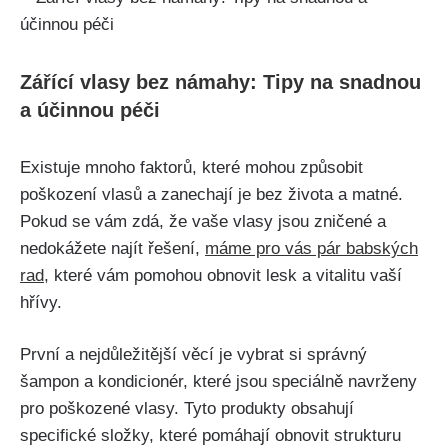
Zářící vlasy bez námahy: Tipy na snadnou
a ‍účinnou péči
Existuje⁢ mnoho faktorů, ​které mohou způsobit‍
poškození vlasů a zanechají je bez života a matné.
Pokud se vám zdá, že vaše vlasy jsou zničené a
nedokážete najít řešení,
máme ‌pro vás pár babských
rad
, které vám pomohou obnovit⁣ lesk a ⁢vitalitu vaší
hřívy.
První ⁤a nejdůležitější věcí⁣ je vybrat si správný
⁣šampon a kondicionér, ​které jsou speciálně navrženy
pro poškozené vlasy. Tyto produkty​ obsahují
specifické ​složky, které pomáhají obnovit strukturu​