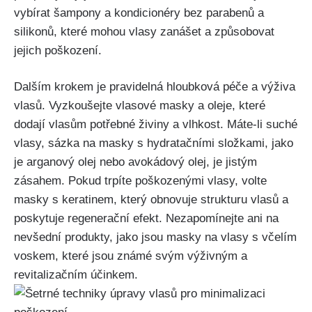
vybírat šampony a kondicionéry bez parabenů a
silikonů, které mohou vlasy‌ zanášet a způsobovat
jejich poškození.
Dalším krokem je pravidelná hloubková péče a výživa
vlasů.⁢ Vyzkoušejte vlasové masky a oleje, které
dodají vlasům potřebné živiny a vlhkost. Máte-li suché
vlasy, sázka na masky s hydratačními ​složkami, jako
je arganový olej nebo avokádový ⁣olej, je‌ jistým⁢
zásahem. Pokud trpíte⁤ poškozenými vlasy, volte
masky⁤ s keratinem, který obnovuje strukturu vlasů a
poskytuje regenerační efekt.⁤ Nezapomínejte ani na‌
nevšední produkty, jako jsou masky ‌na vlasy s včelím
‍voskem, které jsou známé svým výživným a
⁤revitalizačním účinkem.