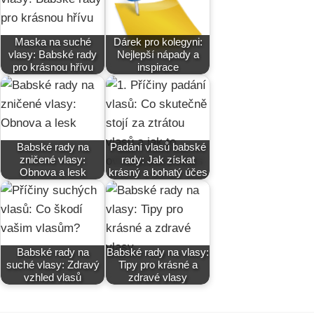
Maska na suché
Dárek pro kolegyni:
vlasy: Babské rady
Nejlepší nápady a
pro krásnou hřívu
inspirace
Babské rady na
Padání vlasů babské
zničené vlasy:
rady: Jak získat
Obnova a lesk
krásný a bohatý účes
Babské rady na
Babské rady na vlasy:
suché vlasy: Zdravý
Tipy pro krásné a
vzhled vlasů
zdravé vlasy