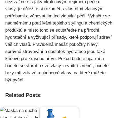
než začnete s jakýmkoli novým regimem péče o
vlasy, je důležité si rozumět s vlastními vlasovými
potřebami a věnovat jim‍ individuální péči. Vyhněte se⁢
nadměrnému⁢ používání ‌teplého stylingu ⁣a chemických
produktů a místo toho se soustřeďte na‍ přírodní,⁢
hydratační a vyživující přísady, které podporují zdraví
vašich vlasů. Pravidelná⁣ masáž pokožky ⁣hlavy,
správné⁢ stravování a⁣ dostatek hydratace jsou také
klíčové ‌pro krásnou ​hřívu. Pokud budete opatrní ⁢a
budete se starat o⁣ své vlasy zevnitř i⁤ zvenčí, budete
brzy mít ​zdravé a⁢ nádherné‍ vlasy, na které můžete
být pyšní.
Related Posts: