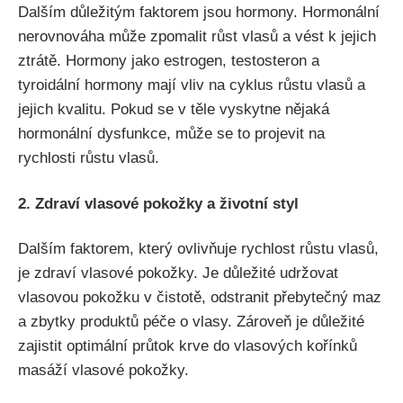
Dalším důležitým faktorem jsou hormony. Hormonální
⁢nerovnováha může zpomalit růst vlasů a vést k⁣ jejich
ztrátě. Hormony jako estrogen, ‌testosteron a
tyroidální hormony mají vliv na ‌cyklus⁤ růstu vlasů a
jejich kvalitu. Pokud se v těle vyskytne nějaká
hormonální dysfunkce, může se ⁢to projevit na
rychlosti růstu vlasů.
2. Zdraví vlasové‌ pokožky a životní styl
Dalším faktorem, ⁣který ovlivňuje‍ rychlost růstu vlasů,
je zdraví vlasové pokožky. Je důležité udržovat
vlasovou pokožku v čistotě, odstranit přebytečný⁤ maz
a​ zbytky produktů péče o vlasy. Zároveň je důležité
zajistit optimální průtok krve do ⁤vlasových⁤ kořínků
masáží vlasové pokožky.