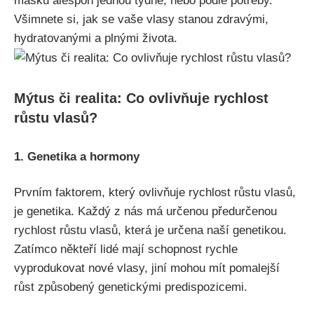
⁤masku alespoň ‌jednou týdně, ‌nebo‍ podle potřeby.
Všimnete si, jak se vaše vlasy stanou zdravými,
hydratovanými a plnými života.
Mýtus či realita: Co ovlivňuje rychlost
růstu vlasů?
1. Genetika a hormony
Prvním ‌faktorem, který ovlivňuje rychlost růstu vlasů,
je genetika. Každý z nás má určenou předurčenou
rychlost růstu‍ vlasů, která je určena naší genetikou.
⁣Zatímco někteří lidé mají schopnost rychle
⁢vyprodukovat nové vlasy, jiní mohou mít pomalejší
‍růst⁣ způsobený genetickými predispozicemi.