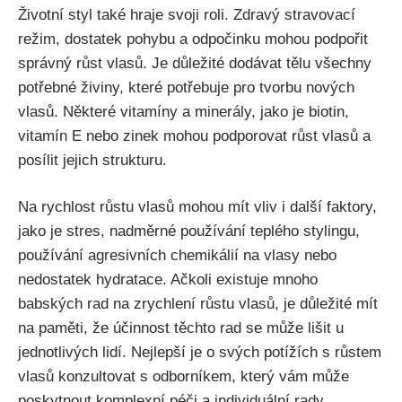
Životní styl také hraje svoji roli. Zdravý stravovací
režim, dostatek ⁣pohybu a odpočinku mohou podpořit
správný růst vlasů. Je důležité dodávat tělu všechny
potřebné živiny, které ​potřebuje pro tvorbu nových
vlasů. Některé vitamíny a​ minerály, ‍jako⁣ je biotin,
⁢vitamín E nebo zinek mohou podporovat růst vlasů a
posílit jejich strukturu.
Na rychlost růstu⁤ vlasů mohou mít vliv i další faktory,
jako je stres, nadměrné používání teplého stylingu,⁢
používání agresivních⁣ chemikálií ⁣na vlasy nebo
nedostatek hydratace. Ačkoli existuje ‌mnoho
babských rad na zrychlení růstu vlasů, je důležité mít⁢
na paměti, že⁢ účinnost těchto rad se může lišit ⁣u
jednotlivých lidí. Nejlepší je o svých potížích s růstem
vlasů konzultovat s odborníkem, který‌ vám může ​
poskytnout ⁣komplexní péči a‌ individuální‍ rady.