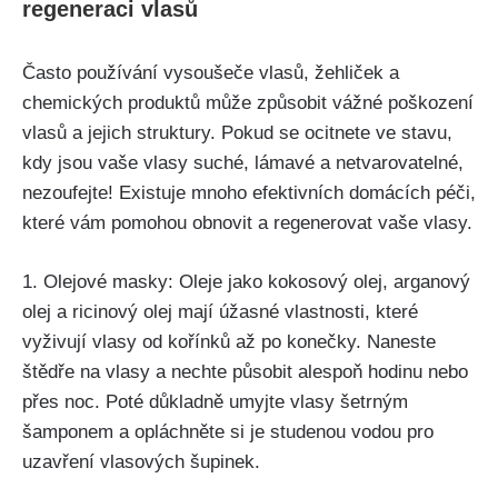
regeneraci vlasů
Často používání vysoušeče ‍vlasů, žehliček a
chemických produktů může způsobit​ vážné poškození⁢
vlasů a jejich struktury. Pokud se ⁤ocitnete​ ve ⁤stavu,
kdy jsou vaše vlasy‌ suché, lámavé a‌ netvarovatelné,​
nezoufejte! ⁤Existuje ‍mnoho efektivních domácích péči,
které vám pomohou obnovit a regenerovat vaše vlasy.
1. Olejové masky:​ Oleje ⁣jako ⁣kokosový olej, arganový
olej a ⁤ricinový olej‌ mají úžasné vlastnosti, které
⁤vyživují vlasy od kořínků až po konečky. ⁢Naneste
štědře na vlasy a nechte působit alespoň hodinu nebo
přes noc.⁣ Poté⁣ důkladně umyjte vlasy ‌šetrným‍
šamponem ⁣a opláchněte si je studenou ‌vodou⁤ pro
uzavření vlasových‍ šupinek.