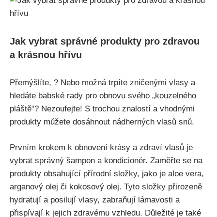
Jak⁣ vybrat ​správné produkty pro zdravou
a krásnou hřívu
Přemýšlíte, ? Nebo možná trpíte zničenými vlasy a
hledáte babské rady pro obnovu svého „kouzelného
pláště“? Nezoufejte! S trochou ⁤znalostí a⁤ vhodnými
produkty⁢ můžete dosáhnout nádherných​ vlasů​ snů.
Prvním krokem⁣ k obnovení krásy a⁣ zdraví vlasů je
vybrat správný šampon a kondicionér. Zaměřte se⁢ na
produkty obsahující‍ přírodní složky, jako je aloe⁣ vera,
arganový olej či kokosový ⁢olej. Tyto složky přirozeně
hydratují⁤ a posilují⁤ vlasy, zabraňují lámavosti a
přispívají k jejich ​zdravému vzhledu. Důležité je také‍