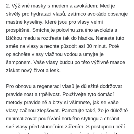
2. Výživné masky s‌ medem a⁢ avokádem: Med je
skvělý‌ pro hydrataci vlasů, zatímco ⁢avokádo obsahuje
mastné kyseliny, které jsou pro vlasy velmi‍
prospěšné. Smíchejte polovinu ⁤zralého avokáda‍ s
lžičkou medu⁣ a roztřeste tak do hladka. Naneste tuto
směs na vlasy a ‌nechte působit‌ asi​ 30 minut. Poté
opláchněte vlasy vlažnou vodou a ‌umyjte je​
šamponem. Vaše vlasy budou po této ⁣výživné masce
získat nový život a lesk.
Pro obnovu a regeneraci vlasů je důležité dodržovat
pravidelnost a trpělivost. Používejte tyto domácí
metody ⁤pravidelně a brzy si všimnete, jak se vaše
vlasy začnou zlepšovat. Pamatujte také, že je důležité
minimalizovat používání horkého stylingu a chránit
své vlasy před slunečním ​zářením. S postupnou péčí