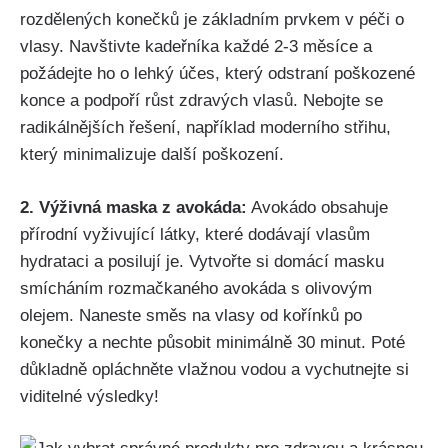
rozdělených konečků⁢ je⁤ základním prvkem v péči ​o
⁤vlasy. Navštivte kadeřníka každé 2-3 měsíce a
požádejte ho o​ lehký účes, který odstraní poškozené
‍konce ‍a podpoří růst zdravých vlasů. Nebojte se
radikálnějších řešení, například moderního střihu,
který minimalizuje další poškození.
2. Výživná maska z ​avokáda:
Avokádo obsahuje
přírodní vyživující látky, které dodávají vlasům
hydrataci a posilují‍ je. Vytvořte si domácí masku
smícháním rozmačkaného avokáda s olivovým
olejem. Naneste směs na vlasy od⁢ kořínků po
konečky a ⁢nechte působit‌ minimálně 30 minut. Poté
důkladně opláchněte vlažnou vodou a vychutnejte si⁤
viditelné výsledky!