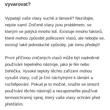
vyvarovat?
Vypadají vaše vlasy suché a lámavé?⁣ Nezúfajte,
nejste sami! Zničené ‍vlasy‍ jsou problémem, se
kterým se potýká mnoho lidí. Existuje mnoho faktorů,
které mohou způsobit ‍poškození vlasů, ale‌ nebojte se,
existují také jednoduché způsoby, jak tomu předejít!
První příčinou zničených vlasů může být nadměrné
používání ⁤tepelného nástroje, ‍jako je fén nebo
žehlička. Vysoké teploty těchto zařízení mohou
vysušit vlasy, což je činí ‍náchylnými k lámání a
rozštěpování. Pokud je ⁣to⁤ možné, snažte se omezit
používání těchto nástrojů a ⁢nezapomeňte používat
termoochranný sprej, který vaše vlasy ochrání před
přehřátím.