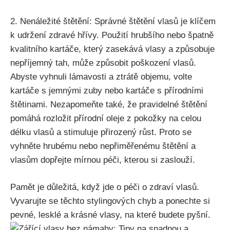
2. Nenáležité štětění: Správné štětění vlasů je klíčem
k udržení zdravé hřívy. ⁣Použití hrubšího nebo​ špatně
kvalitního kartáče, který zasekává vlasy a způsobuje‍
nepříjemný tah, může způsobit poškození vlasů.
‍Abyste vyhnuli lámavosti a ztrátě objemu, volte
kartáče s jemnými zuby nebo kartáče s přírodními
štětinami. Nezapomeňte také, ‍že pravidelné štětění
pomáhá rozložit přírodní oleje z ⁢pokožky⁣ na⁤ celou
délku vlasů a stimuluje přirozený růst. Proto ​se
vyhněte hrubému nebo nepřiměřenému štětění a
‌vlasům⁢ dopřejte mírnou péči, kterou‍ si zaslouží.
Pamět⁣ je důležitá, ⁣když jde o péči o zdraví vlasů.
Vyvarujte se těchto stylingových chyb a​ ponechte si
pevné, lesklé a krásné vlasy, na ​které ⁤budete pyšní.