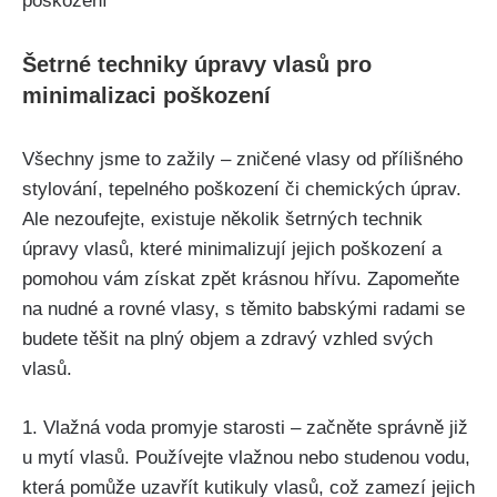
Šetrné techniky úpravy vlasů pro
minimalizaci poškození
Všechny jsme to zažily – zničené vlasy od přílišného
stylování, ‌tepelného ⁢poškození či chemických úprav.
Ale nezoufejte, existuje několik​ šetrných technik
⁤úpravy vlasů, které ⁤minimalizují jejich poškození a
pomohou vám získat zpět‍ krásnou hřívu. Zapomeňte
na nudné‍ a rovné vlasy, s těmito babskými ⁢radami se
budete těšit⁤ na plný‌ objem a zdravý vzhled svých
vlasů.
1. ⁤Vlažná voda promyje starosti – začněte správně již
u mytí vlasů. Používejte vlažnou​ nebo studenou⁣ vodu,
která pomůže uzavřít kutikuly‍ vlasů,​ což zamezí jejich