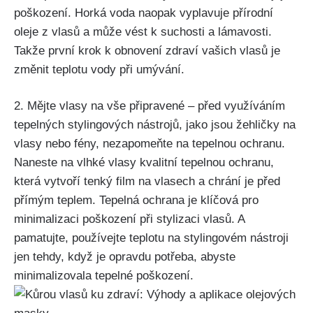
poškození. Horká voda naopak vyplavuje ​přírodní
oleje z vlasů ‌a může vést k suchosti a lámavosti.
Takže první krok k obnovení ‌zdraví vašich vlasů je
změnit teplotu vody při umývání.
2. Mějte⁢ vlasy‍ na​ vše ‍připravené – před využíváním
⁢tepelných stylingových nástrojů, jako ⁤jsou⁢ žehličky ‍na
vlasy nebo fény,‌ nezapomeňte na tepelnou ochranu.
Naneste na vlhké vlasy kvalitní tepelnou ochranu,‌
která vytvoří tenký ⁤film ‌na vlasech a chrání je před
‌přímým teplem. Tepelná ochrana ⁢je klíčová pro
minimalizaci poškození ⁤při stylizaci vlasů. A
pamatujte, používejte teplotu na stylingovém nástroji
jen tehdy,⁣ když je opravdu potřeba, abyste
minimalizovala tepelné poškození.