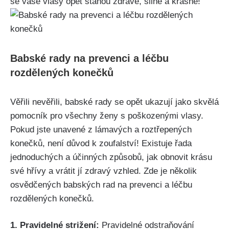
se vaše vlasy opět stanou zdravé, silné​ a krásné!
Babské rady na prevenci a léčbu‍
rozdělených konečků
Věřili nevěřili, babské rady se opět ukazují jako skvělá
pomocník pro všechny ženy s poškozenými ⁢vlasy.
Pokud jste unavené‍ z lámavých a roztřepených
konečků, není důvod k zoufalství! Existuje řada ​
jednoduchých a účinných způsobů, jak obnovit krásu
své⁢ hřívy a vrátit⁤ jí ⁤zdravý vzhled. Zde​ je několik
osvědčených babských rad na prevenci a léčbu
rozdělených​ konečků.
1.⁣ Pravidelné strižení:
Pravidelné odstraňování