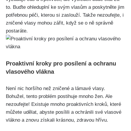
‌to.‌ Buďte ohleduplní ke svým vlasům a poskytněte jim
potřebnou ⁢péči, kterou si zaslouží. Takže ​nezoufejte, i
zničené vlasy​ mohou ‍zářit, když⁢ se o ně⁤ správně
postaráte.
Proaktivní kroky ‍pro posílení a ochranu
vlasového⁣ vlákna
Není⁤ nic horšího⁣ než zničené a lámavé vlasy.
Bohužel, ‌tento problém postihuje mnoho žen.⁤ Ale
nezoufejte! Existuje mnoho proaktivních ‌kroků, ‌které
můžete udělat, abyste ⁣posílili a⁣ ochránili ⁤své vlasové
vlákno a znovu získali krásnou, zdravou‍ hřívu.