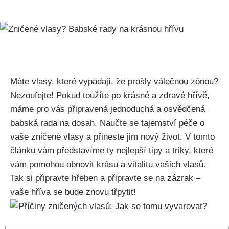
Máte vlasy, které vypadají, že prošly válečnou‍ zónou?
Nezoufejte! Pokud ⁣toužíte po krásné a zdravé ⁣hřívě,
máme pro‍ vás připravená jednoduchá a osvědčená‍
babská rada⁤ na‌ dosah. Naučte se tajemství péče⁢ o
vaše zničené vlasy a přineste jim nový život. V ⁣tomto
článku⁣ vám​ představíme⁢ ty‌ nejlepší tipy a triky, které
vám pomohou⁢ obnovit krásu‌ a vitalitu vašich vlasů.
Tak si připravte‍ hřeben ⁢a připravte se na zázrak –
vaše hříva se bude znovu třpytit!