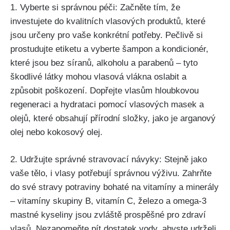
1.‌ Vyberte‍ si správnou péči: Začněte tím, že
investujete⁤ do kvalitních vlasových produktů, které
jsou určeny ‌pro vaše konkrétní potřeby.⁤ Pečlivě si
prostudujte etiketu a vyberte šampon ⁢a kondicionér,
které jsou bez síranů, alkoholu⁤ a⁤ parabenů – tyto
škodlivé látky ‍mohou vlasová vlákna ⁣oslabit a
způsobit poškození. Dopřejte​ vlasům​ hloubkovou
regeneraci a hydrataci pomocí vlasových masek a
olejů,⁣ které obsahují přírodní složky, jako je arganový
olej‌ nebo kokosový olej.
2. Udržujte správné stravovací návyky: Stejně ​jako‌
vaše tělo,‍ i vlasy ‌potřebují správnou výživu. Zahrňte
⁤do své stravy‍ potraviny‌ bohaté na vitamíny a minerály‍
– ​vitamíny skupiny ‌B,‌ vitamín C, železo a omega-3
mastné ⁢kyseliny jsou zvláště⁤ prospěšné pro ‌zdraví​
vlasů. Nezapomeňte ⁣pít dostatek vody, abyste udrželi‌