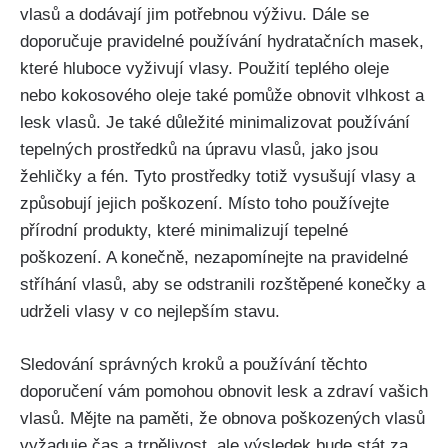
vlasů a dodávají jim potřebnou výživu.‍ Dále se‌
doporučuje pravidelné⁢ používání ⁢hydratačních masek,
které ‌hluboce ⁢vyživují vlasy. Použití ​teplého oleje
nebo kokosového oleje také pomůže obnovit vlhkost a​
lesk⁤ vlasů. ⁢Je také důležité minimalizovat používání
tepelných prostředků na úpravu vlasů, jako jsou
žehličky a fén.‍ Tyto prostředky ‍totiž vysušují ‌vlasy a
způsobují jejich poškození. Místo toho používejte
přírodní produkty, které minimalizují tepelné
poškození. ⁣A konečně,‍ nezapomínejte na pravidelné
stříhání vlasů,‌ aby⁤ se⁢ odstranili‍ rozštěpené konečky a​
udrželi vlasy v co nejlepším stavu.
Sledování správných kroků a používání těchto‌
doporučení⁢ vám​ pomohou obnovit lesk a zdraví vašich
vlasů. Mějte na paměti, že‌ obnova poškozených vlasů
vyžaduje ‍čas a trpělivost, ale výsledek bude stát za