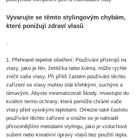
Vyvarujte se těmto stylingovým chybám,
které ponižují zdraví‍ vlasů
:
1. Přehnané tepelné ⁣ošetření: Používání přístrojů na
vlasy, jako je fén, žehlička nebo ‌kulma, ⁤může rychle
zničit vaše vlasy. Při příliš častém používání těchto
zařízení se vlasy mohou⁢ stát křehkými, suchými‍ a
lámavými. Abyste minimalizovali škody,⁢ investujte do
‍kvalitní termo ochrany, ⁤která pomůže chránit vaše
vlasy před vysokými teplotami. Omezte ‍také častotu
používání těchto zařízení a snažte se je ⁢nahradit
přirozenějšími⁢ metodami stylingu, jako je⁢ vzduchové
sušení⁣ nebo kreativní‌ úpravy vlasů bez použití tepla.