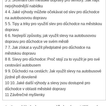
3
3. Srovnání cen městské dopravy pro seniory: Jak najít
nejvýhodnější nabídku
4
4. Jaké výhody můžete očekávat od slev pro důchodce
na autobusovou dopravu
5
5. Tipy a triky pro využití slev pro důchodce na městskou
dopravu
6
6. Nejlepší způsoby, jak využít slevy na autobusovou
dopravu pro důchodce ve svém městě
7
7. Jak získat a využít předplatné pro důchodce na
městskou dopravu
8
8. Slevy pro důchodce: Proč stojí za to využít je pro své
cestování autobusem
9
9. Důchodci na cestách: Jak využít slevy na autobusové
jízdné při dovolené
10
10. Jaké další výhody a slevy jsou dostupné pro
důchodce v oblasti městské dopravy
11
Závěrečné myšlenky