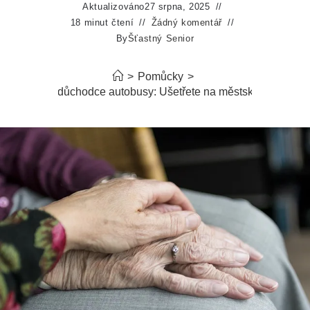
Aktualizováno
27 srpna, 2025
18 minut čtení
Žádný komentář
By
Šťastný Senior
>
Pomůcky
>
Slevy pro důchodce autobusy: Ušetřete na městské dopravě