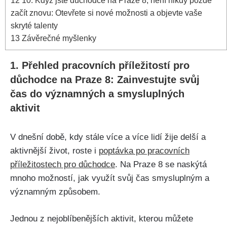
12
10. Když jste důchodce na Praze 8, není nikdy pozdě
začít znovu: Otevřete si nové možnosti a objevte vaše
skryté talenty
13
Závěrečné myšlenky
1. Přehled pracovních příležitostí pro
důchodce na Praze 8: Zainvestujte svůj
čas do významných a smysluplných
aktivit
V dnešní době, kdy stále více a více lidí žije delší a
aktivnější život, roste i
poptávka po pracovních
příležitostech pro důchodce
. Na Praze 8 se naskýtá
mnoho možností, jak využít svůj čas smysluplným a
významným způsobem.
Jednou z nejoblíbenějších aktivit, kterou můžete