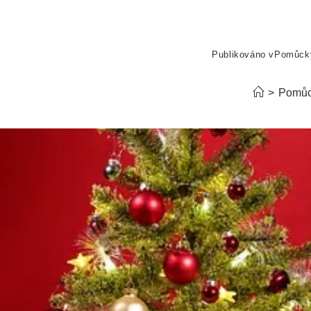
Publikováno v
Pomůck
>
Pomůc