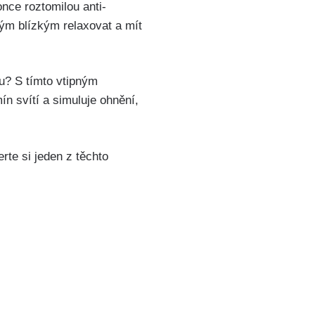
nce roztomilou anti-
ým blízkým relaxovat a mít
bu? S tímto vtipným
 svítí a simuluje ohnění,
rte si jeden z těchto