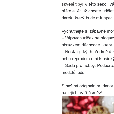
skvělé tipy
! V této sekcii 
přátele. Ať už chcete uděl
dárek, který bude mít spec
Vychutnejte si zábavné mom
– Vtipných triček se sloga
obrázkem důchodce, který m
– Nostalgických předmětů z 
nebo reprodukcemi klasickýc
– Sada pro hobby. Podpořte
modelů lodi.
S našimi originálními dárk
na jejich tváři úsměv!