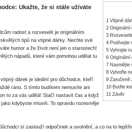
odce: Ukažte, že si stále užíváte
1
Vtipné dár
2
Originální 
cům radost a rozveselit je originálním
3
Rozveselte 
kvělých tipů na vtipné dárky. Nechte své
4
Podívejte 
íváte humor a že život není jen o starostech!
5
Vyhrajte n
vělých nápadů, které vám pomohou udělat tu
6
Originální 
7
Nasmějte s
8
Vytvořte n
vtipný dárek je ideální pro důchodce, kteří
9
Zaručeně z
10
Buďte krea
aždé ráno. S tímto budíkem nemusíte ani
11
Závěr
 on to za vás udělá! Stačí nastavit čas a když
 jako kdybyste mluvili. To opravdu rozesměje
 Důchodci si zaslouží odpočinek a uvolnění, a co na to lepší