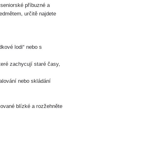
 seniorské příbuzné a
edmětem, určitě najdete
dkové lodi“ nebo s
teré zachycují staré časy,
alování nebo skládání
lované blízké a rozžehněte