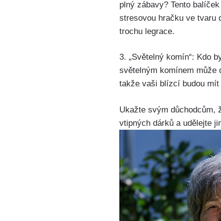
plný zábavy? Tento balíček
stresovou hračku ve tvaru
trochu legrace.
3. „Světelný komín“: Kdo by
světelným komínem může dů
takže vaši blízcí budou mít 
Ukažte svým důchodcům, že s
vtipných dárků a udělejte j