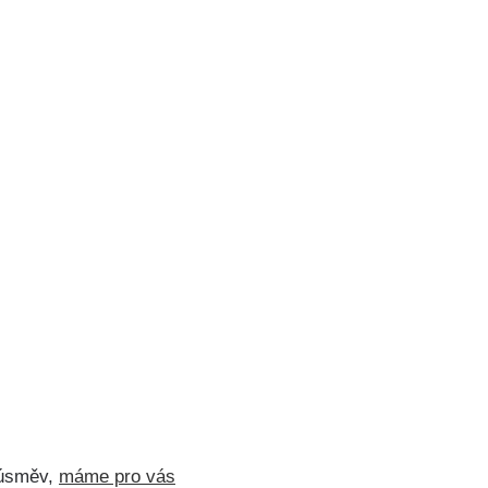
í úsměv,
máme pro vás