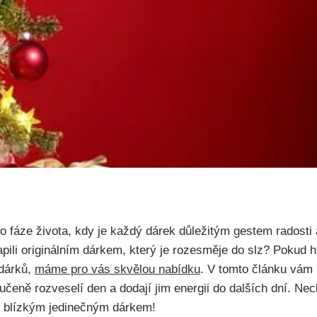
do fáze života, kdy je každý dárek důležitým gestem radosti
ili originálním dárkem, který je rozesměje do slz? Pokud h
 dárků,
máme pro vás skvělou nabídku
. V tomto článku vám
učeně rozveselí den a dodají jim energii do dalších dní. Nec
im blízkým jedinečným dárkem!