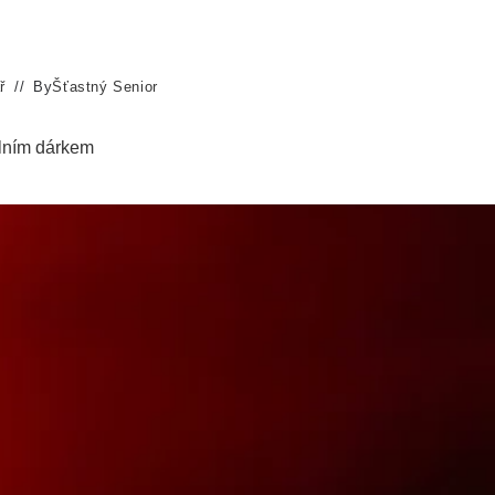
ř
By
Šťastný Senior
álním dárkem