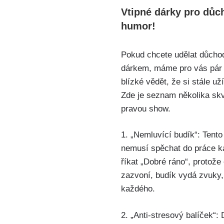
Vtipné dárky pro důch
humor!
Pokud chcete udělat důchod
dárkem, máme pro vás pár s
blízké vědět, že si stále už
Zde je seznam několika sk
pravou show.
1. „Nemluvící budík“: Tento 
nemusí spěchat do práce k
říkat „Dobré ráno“, protože
zazvoní, budík vydá zvuky,
každého.
2. „Anti-stresový balíček“: