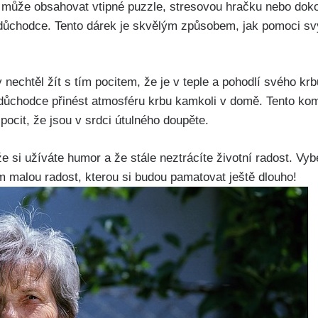
 může obsahovat vtipné puzzle, stresovou hračku nebo doko
 důchodce. Tento dárek je skvělým způsobem, jak pomoci sv
 nechtěl žít s tím pocitem, že je v teple a pohodlí svého kr
chodce přinést atmosféru krbu kamkoli v domě. Tento komín
pocit, že jsou v srdci útulného doupěte.
i užíváte humor a že stále neztrácíte životní radost. Vybe
im malou radost, kterou si budou pamatovat ještě dlouho!