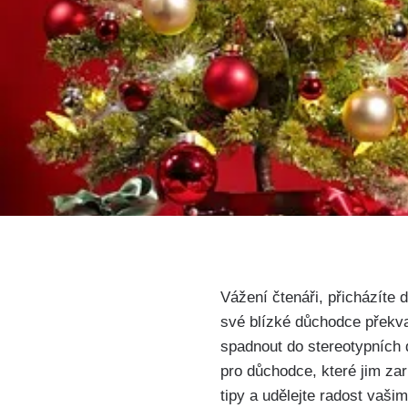
Vážení čtenáři, přicházíte 
své blízké důchodce překvap
spadnout do stereotypních
pro důchodce, které jim zar
tipy a udělejte radost vaš