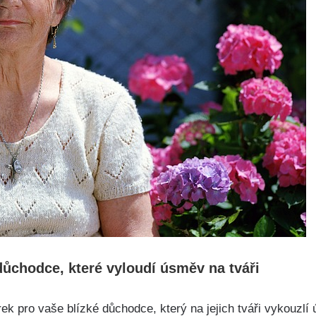
důchodce, které vyloudí úsměv na tváři
rek pro vaše blízké důchodce, který na jejich tváři vykouzl