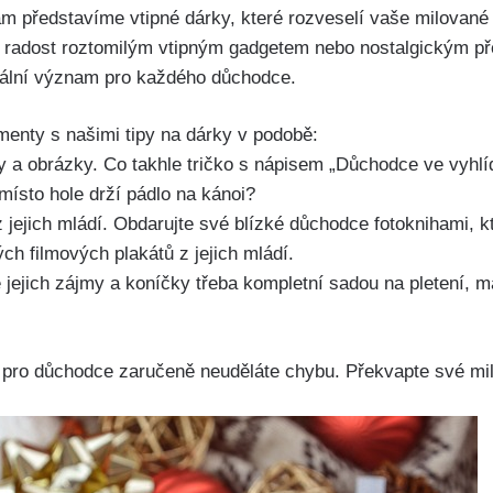
vám představíme vtipné dárky, které rozveselí vaše milované
at radost roztomilým vtipným gadgetem nebo nostalgickým př
iální význam pro každého důchodce.
enty s našimi tipy na dárky v podobě:
ny a obrázky. Co takhle tričko s nápisem „Důchodce ve vyhlí
ísto hole drží pádlo na kánoi?
jejich mládí. Obdarujte své blízké důchodce fotoknihami, k
h filmových plakátů z jejich mládí.
 jejich zájmy a koníčky třeba kompletní sadou na pletení, m
y pro důchodce zaručeně neuděláte chybu. Překvapte své mi