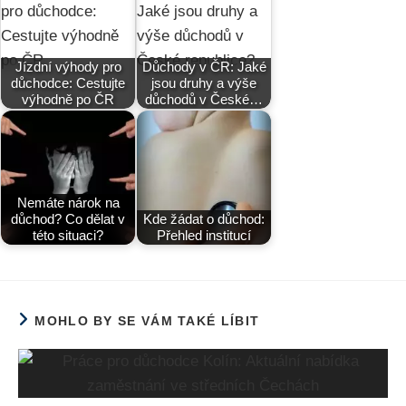
Jízdní výhody pro
Důchody v ČR: Jaké
důchodce: Cestujte
jsou druhy a výše
výhodně po ČR
důchodů v České…
Nemáte nárok na
důchod? Co dělat v
Kde žádat o důchod:
této situaci?
Přehled institucí
MOHLO BY SE VÁM TAKÉ LÍBIT