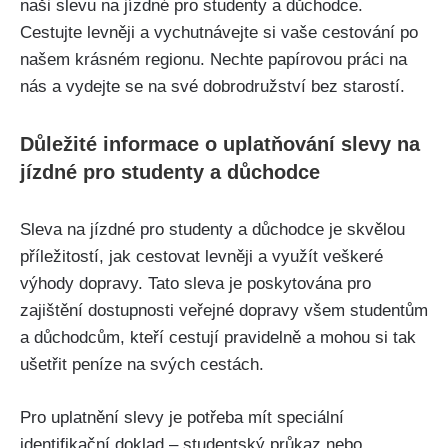
naši slevu⁣ na jízdné pro studenty ‍a důchodce.
Cestujte levněji a vychutnávejte si ‍vaše⁢ cestování po
našem krásném⁢ regionu. Nechte papírovou⁤ práci na
nás a vydejte se ​na své dobrodružství bez‌ starostí.
Důležité informace o uplatňování slevy ​na
jízdné pro studenty ‌a ⁢důchodce
Sleva na jízdné ‌pro studenty a důchodce je skvělou
příležitostí, jak​ cestovat levněji a využít veškeré
⁢výhody dopravy. Tato sleva je⁤ poskytována ‍pro
‌zajištění dostupnosti veřejné dopravy všem studentům
a důchodcům, kteří cestují pravidelně a mohou si ⁤tak
ušetřit peníze⁣ na svých cestách.
Pro ⁣uplatnění slevy ​je​ potřeba‍ mít speciální‍
identifikační ⁤doklad – studentský průkaz nebo