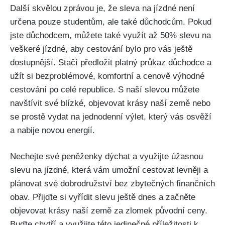
Další ⁤skvělou ‍zprávou je, ⁤že sleva ‌na jízdné není
určena pouze studentům, ale také důchodcům. ⁤Pokud
jste důchodcem, můžete také ⁣využít ‌až 50% ​slevu ⁤na‌
veškeré jízdné, ​aby ‌cestování bylo pro ⁣vás ještě
dostupnější. Stačí⁤ předložit platný průkaz důchodce a
užít si bezproblémové, komfortní a ⁤cenově⁤ výhodné
cestování po celé republice. S naší ‌slevou můžete⁢
navštívit‌ své ⁢blízké,‌ objevovat krásy naší země ⁢nebo
se prostě ‌vydat​ na jednodenní ‌výlet, který vás osvěží
a nabije ​novou energií.
Nechejte své peněženky dýchat a využijte úžasnou⁣
slevu ‌na jízdné,​ která vám umožní⁤ cestovat​ levněji a
plánovat své ⁣dobrodružství ⁤bez zbytečných finančních
obav.‍ Přijďte si vyřídit slevu ještě dnes a začněte
objevovat krásy naší ⁤země za​ zlomek⁣ původní ceny.
Buďte chytří a využijte této jedinečné příležitosti k