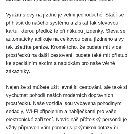
Využití⁢ slevy na ⁣jízdné​ je velmi ⁤jednoduché. Stačí ‌se
přihlásit do našeho systému a získat ‌tak slevovou
⁣kartu, ‍kterou předložíte při nákupu ​jízdenky.​ Sleva se
automaticky aplikuje na ⁢celkovou cenu jízdného⁢ a vy
tak ušetříte peníze. Kromě toho,⁤ že budete mít více
prostředků‌ na další cestování, budete také‍ mít přístup
⁢ke speciálním akcím a ⁤nabídkám pro naše věrné
zákazníky.
Nejen že si můžete⁢ užít​ levnější cestování, ​ale‌ také si
vychutnat⁤ pohodlí našich moderních dopravních
prostředků.‍ Naše vozidla⁣ jsou‌ vybavena pohodlnými
⁢sedadly,⁤ Wi-Fi připojením ‌a nabíječkami pro vaše
elektronické zařízení.‌ Navíc náš přátelský personál je
‌vždy připraven vám pomoci​ s jakýmikoli dotazy či‍