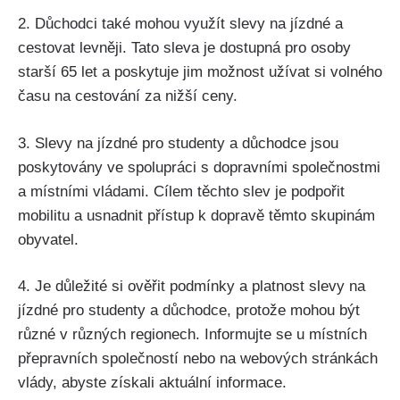
2. Důchodci také mohou využít slevy na ‍jízdné a‍
cestovat levněji. ​Tato ‍sleva je dostupná pro osoby
starší 65 let a poskytuje jim možnost ⁣užívat si volného‌
času na cestování za⁤ nižší‌ ceny.
3. Slevy na ⁢jízdné pro studenty a ⁤důchodce jsou
poskytovány ve spolupráci s ​dopravními společnostmi
a místními vládami. Cílem těchto slev ⁤je podpořit
mobilitu a usnadnit přístup ‍k⁤ dopravě ⁢těmto skupinám
obyvatel.
4. Je⁤ důležité si ověřit podmínky a‍ platnost slevy na⁤
jízdné pro studenty⁤ a ​důchodce, protože mohou‌ být
⁣různé v různých regionech. Informujte se⁢ u místních
přepravních společností nebo na webových stránkách
vlády, abyste získali aktuální‌ informace.