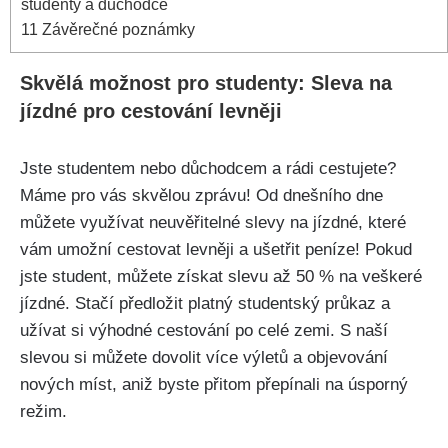
studenty a⁣ důchodce
11
Závěrečné poznámky
Skvělá možnost pro studenty: ‍Sleva na
jízdné ‌pro‌ cestování levněji
Jste studentem nebo důchodcem a rádi cestujete?⁣
Máme pro vás skvělou zprávu! Od dnešního dne
můžete využívat ⁤neuvěřitelné slevy na jízdné, které
vám umožní ⁣cestovat levněji a‍ ušetřit peníze! ⁣Pokud
jste ⁢student, můžete získat slevu až 50 % na⁢ veškeré
jízdné. Stačí předložit platný studentský průkaz a
užívat ⁢si ⁤výhodné cestování ⁣po⁤ celé zemi. S‍ naší
slevou si⁣ můžete‌ dovolit více výletů a objevování
nových míst, aniž byste⁢ přitom přepínali na úsporný
režim.