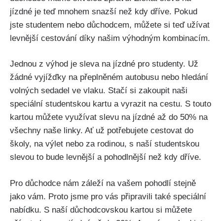
jízdné je teď ​mnohem snazší ‌než kdy dříve. Pokud​
jste studentem nebo důchodcem, můžete si‍ teď užívat
levnější cestování‌ díky našim⁣ výhodným‍ kombinacím.
Jednou z výhod je sleva na jízdné ‍pro studenty. Už​
žádné vyjížďky na přeplněném autobusu nebo hledání
volných sedadel⁣ ve vlaku. Stačí si zakoupit naši
speciální ⁣studentskou kartu ⁤a vyrazit ​na ‌cestu. ‌S⁤ touto
kartou můžete využívat slevu na jízdné až ⁢do 50% na⁢
všechny naše linky. Ať už‍ potřebujete cestovat do
školy, na​ výlet nebo za⁣ rodinou, s naší studentskou
slevou to ‌bude levnější a pohodlnější než kdy dříve.
Pro důchodce nám záleží​ na vašem pohodlí stejně⁣
jako vám. ⁢Proto jsme pro⁣ vás připravili také ⁢speciální
nabídku. ​S naší⁣ důchodcovskou kartou ⁤si můžete