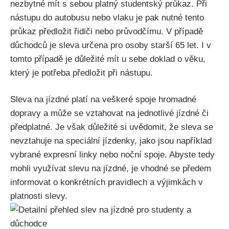
nezbytné mít s ⁤sebou platný studentský⁤ průkaz. ⁣Při
nástupu do autobusu‍ nebo vlaku je pak nutné ​tento
průkaz předložit ⁢řidiči nebo ​průvodčímu. V⁢ případě
důchodců⁢ je sleva určena pro⁢ osoby starší 65 let. ‌I v
tomto případě je ​důležité mít u sebe ‍doklad o věku,
který​ je potřeba předložit⁣ při nástupu.
Sleva na jízdné‍ platí na veškeré spoje hromadné
dopravy ⁤a ‌může‍ se vztahovat na jednotlivé jízdné či
předplatné. Je však důležité si uvědomit, že sleva se
nevztahuje na speciální⁣ jízdenky, ​jako jsou ⁣například
vybrané expresní‍ linky⁢ nebo ⁣noční‍ spoje.‌ Abyste​ tedy
mohli využívat slevu ⁤na jízdné, je vhodné se ‍předem⁤
informovat o konkrétních ⁤pravidlech a⁣ výjimkách v
platnosti ⁤slevy.