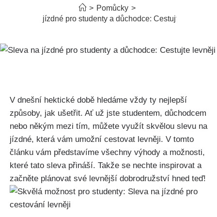
>
Pomůcky
>
Sleva na jízdné pro studenty a důchodce: Cestujte levněji
V dnešní ‍hektické⁤ době hledáme vždy ty nejlepší
způsoby, jak ušetřit. Ať​ už jste studentem,‌ důchodcem
⁤nebo někým mezi tím,‍ můžete ‌využít skvělou slevu‍ na
jízdné, která vám umožní cestovat ⁢levněji. V tomto
článku⁢ vám představíme všechny výhody ⁢a‍ možnosti,​
které ⁢tato sleva⁣ přináší. Takže se nechte inspirovat a​
začněte‍ plánovat své levnější⁤ dobrodružství⁤ hned⁤ teď!