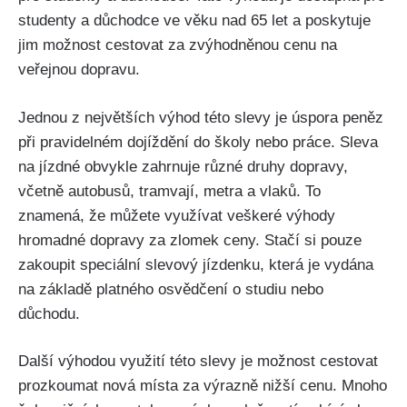
studenty ⁤a důchodce ve věku ⁣nad ‍65 let a poskytuje
jim⁢ možnost ​cestovat ⁢za zvýhodněnou cenu na
veřejnou⁤ dopravu.
Jednou z ‍největších ‌výhod této slevy⁢ je‌ úspora⁢ peněz
při pravidelném dojíždění do školy nebo práce. Sleva
na ‍jízdné obvykle zahrnuje různé druhy ​dopravy,
včetně‍ autobusů, ‌tramvají, metra a vlaků.​ To
znamená, že můžete využívat veškeré výhody⁣
hromadné dopravy⁢ za ​zlomek‍ ceny.⁤ Stačí si‌ pouze ​
zakoupit speciální ⁢slevový jízdenku,⁤ která je ​vydána
na⁣ základě ⁣platného osvědčení o studiu‍ nebo
‍důchodu.
Další výhodou využití této slevy je možnost cestovat
⁣prozkoumat nová místa za výrazně nižší cenu.⁤ Mnoho⁣