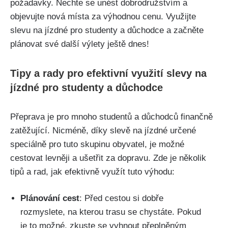
požadavky. Nechte se⁢ unést dobrodružstvím a
objevujte nová místa ​za výhodnou cenu. Využijte
slevu na jízdné pro⁤ studenty a‍ důchodce​ a⁢ začněte
plánovat své další výlety‍ ještě dnes!
Tipy‍ a rady pro ⁤efektivní využití slevy ​na
jízdné pro studenty‍ a důchodce
Přeprava je pro‍ mnoho studentů a důchodců finančně
zatěžující. ​Nicméně, ‌díky slevě na jízdné určené⁤
speciálně pro ⁤tuto skupinu obyvatel, je možné
cestovat ‌levněji ⁣a ⁤ušetřit za dopravu. Zde je ‌několik
tipů a ​rad,​ jak‌ efektivně‍ využít⁤ tuto⁣ výhodu:
Plánování cest
: Před cestou si dobře
rozmyslete, na kterou trasu se chystáte. Pokud
je to možné, ​zkuste⁤ se‌ vyhnout přeplněným