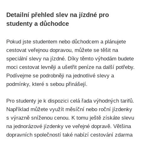
Detailní přehled slev na ​jízdné‍ pro
‌studenty⁣ a důchodce
Pokud ‌jste ‍studentem nebo důchodcem a plánujete
cestovat veřejnou dopravou, můžete‍ se ⁣těšit na
speciální ​slevy na ⁢jízdné. Díky ‌těmto výhodám budete
moci cestovat‌ levněji a ušetřit ⁤peníze na další potřeby.
Podívejme se ⁤podrobněji na ‌jednotlivé slevy a
podmínky, které s‍ sebou přinášejí.
Pro studenty⁢ je​ k dispozici celá řada výhodných tarifů.​
Například ‍můžete ⁢využít měsíční nebo roční jízdenky
s výrazně sníženou cenou. K⁢ tomu ještě získáte slevu
na jednorázové ⁢jízdenky ve‍ veřejné‍ dopravě. Většina
dopravních⁣ společností⁤ také nabízí ‍cestování zdarma