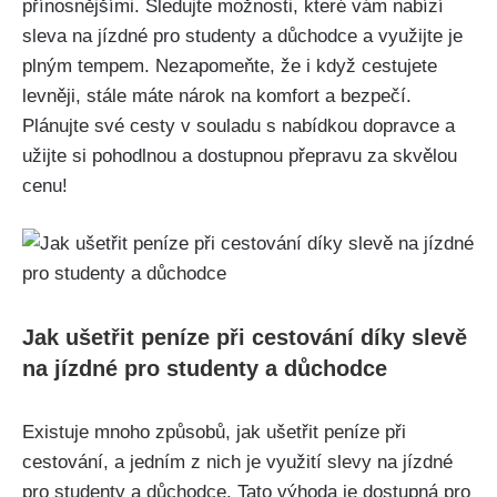
přínosnějšími. Sledujte⁤ možnosti,‌ které vám⁣ nabízí ​
sleva na ‍jízdné pro studenty a ⁤důchodce a využijte je
plným tempem. Nezapomeňte,⁤ že i když cestujete
levněji, ⁣stále máte nárok na komfort a bezpečí.
Plánujte ‌své cesty‌ v souladu s nabídkou⁤ dopravce⁣ a
užijte si⁤ pohodlnou⁤ a ​dostupnou ‌přepravu ⁣za⁤ skvělou⁢
cenu!
Jak ⁣ušetřit peníze při cestování díky slevě
na jízdné⁢ pro studenty a⁣ důchodce
Existuje‌ mnoho způsobů, ‌jak ušetřit peníze ​při
cestování, a ⁢jedním z nich‍ je využití slevy ​na ⁣jízdné⁣
pro studenty a důchodce. Tato výhoda je dostupná pro