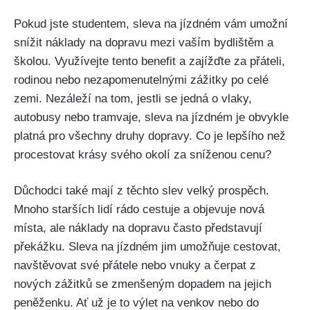
Pokud jste studentem, ⁤sleva na jízdném vám umožní
snížit ⁣náklady ⁤na dopravu mezi ⁤vaším bydlištěm a⁤
školou.​ Využívejte tento benefit​ a zajížďte⁢ za přáteli,
rodinou nebo nezapomenutelnými zážitky po celé
zemi.⁤ Nezáleží na tom, ‌jestli⁤ se ‌jedná o vlaky,
autobusy ‍nebo tramvaje, sleva na jízdném⁢ je obvykle
platná pro všechny⁣ druhy dopravy. Co je lepšího než
procestovat krásy svého okolí za‍ sníženou‌ cenu?
Důchodci také mají ‌z těchto slev velký prospěch.
Mnoho ⁤starších⁢ lidí rádo⁣ cestuje a⁣ objevuje nová
‌místa, ale náklady na‌ dopravu často ‌představují‌
překážku. Sleva na jízdném jim umožňuje cestovat,
navštěvovat své přátele nebo vnuky ‌a⁤ čerpat z⁢
nových zážitků⁣ se zmenšeným dopadem na jejich⁤
peněženku. ⁢Ať‍ už ⁣je ⁢to ​výlet na venkov⁤ nebo do