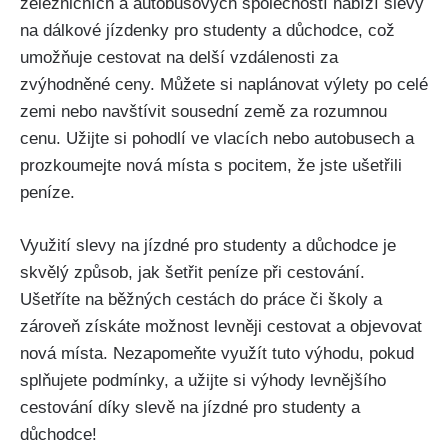
železničních a autobusových společností nabízí slevy​
na⁤ dálkové jízdenky pro studenty a důchodce,⁤ což
⁣umožňuje cestovat na ⁣delší‍ vzdálenosti za
zvýhodněné‌ ceny. Můžete si naplánovat výlety po celé
zemi nebo navštívit sousední země za⁢ rozumnou
cenu.‌ Užijte si ​pohodlí ve vlacích nebo autobusech a
prozkoumejte ‍nová místa s pocitem, že jste ušetřili
peníze.​
Využití slevy na jízdné pro ​studenty ⁤a důchodce je
skvělý způsob, jak šetřit peníze ‍při ‍cestování.
Ušetříte na běžných ⁣cestách do práce ⁤či školy a
zároveň získáte možnost levněji cestovat ‌a objevovat
nová místa. Nezapomeňte využít tuto výhodu, pokud
splňujete podmínky, ​a užijte si výhody levnějšího
cestování díky slevě na⁤ jízdné⁤ pro studenty ⁣a
důchodce!