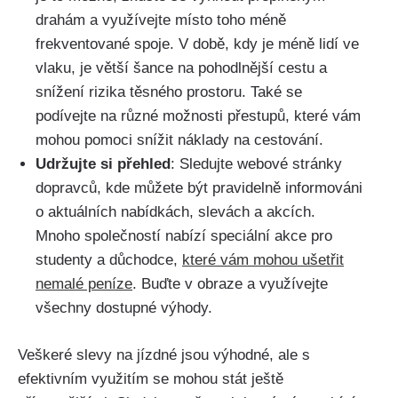
drahám⁣ a využívejte⁣ místo toho méně
frekventované⁤ spoje.⁣ V době, kdy je ⁤méně lidí ve
vlaku, je větší šance na pohodlnější cestu a
snížení rizika těsného prostoru. Také ‍se
podívejte na různé možnosti přestupů, které vám
mohou pomoci snížit náklady⁣ na cestování.
Udržujte ⁣si přehled
: ​Sledujte ‍webové stránky
dopravců, kde můžete být pravidelně⁣ informováni
o aktuálních ⁣nabídkách, ​slevách a ‍akcích.
Mnoho společností nabízí speciální akce​ pro
studenty a důchodce,
které​ vám mohou ušetřit
nemalé peníze
. Buďte v obraze a využívejte
všechny⁢ dostupné výhody.
Veškeré slevy na ⁢jízdné jsou výhodné, ⁣ale s​
efektivním využitím⁢ se‌ mohou stát ještě‌