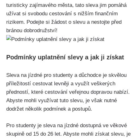
turisticky zajímavého ⁢města, tato​ sleva⁣ jim pomáhá‍
užívat si ⁢svobodu cestování ‍s nižším finančním
rizikem. Podejte⁤ si žádost o⁢ slevu a nestojte před
bránou dobrodružství!
Podmínky ⁤uplatnění slevy‌ a jak ji ⁣získat
Sleva na​ jízdné pro studenty ‍a důchodce je skvělou
příležitostí cestovat ‍levněji‍ a využít⁤ veškerých
předností, které​ cestování​ veřejnou dopravou ‌nabízí.
Abyste mohli využívat tuto ⁤slevu, je však nutné
⁣dodržet několik podmínek‌ a postupů.
Pro ⁣studenty je sleva ‍na jízdné‌ dostupná⁣ ve věkové
⁢skupině od 15 do 26 let. Abyste mohli získat ​slevu, je ​