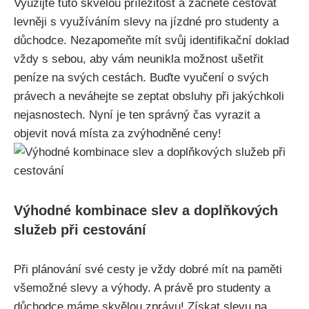
Využijte ⁣tuto skvělou příležitost a začněte⁤ cestovat
levněji ⁤s využíváním slevy ⁣na jízdné ‌pro​ studenty a
důchodce. Nezapomeňte mít⁣ svůj identifikační doklad
vždy s ‌sebou, aby vám neunikla ⁤možnost ušetřit
‌peníze na svých‍ cestách. Buďte⁣ vyučení o svých
právech a neváhejte se⁣ zeptat obsluhy​ při ⁤jakýchkoli
nejasnostech. Nyní ‌je ten⁤ správný čas ⁤vyrazit a
⁤objevit nová místa za zvýhodněné ceny!
Výhodné kombinace slev a doplňkových
služeb při cestování
Při plánování své cesty je vždy dobré mít na paměti
všemožné slevy⁣ a výhody.​ A ⁢právě pro studenty a
⁣důchodce máme skvělou‍ zprávu! Získat⁢ slevu na