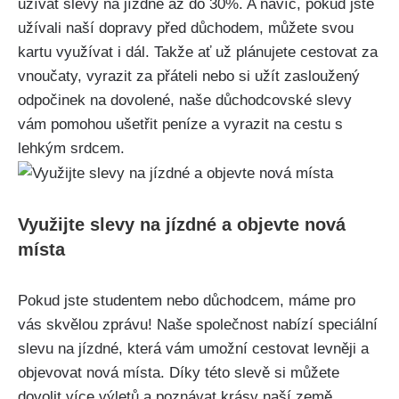
‍užívat slevy na ⁢jízdné až do ⁤30%. A navíc, ⁣pokud ​jste
užívali naší dopravy před důchodem, můžete svou
kartu využívat i dál. Takže ať už plánujete ⁣cestovat ‍za
⁤vnoučaty, ‌vyrazit za přáteli nebo⁢ si užít zasloužený
odpočinek na⁤ dovolené, naše důchodcovské slevy​
vám pomohou ušetřit peníze a vyrazit na ‌cestu s
lehkým srdcem.
Využijte ‍slevy ​na jízdné⁤ a objevte ​nová
místa
Pokud jste studentem⁤ nebo důchodcem, máme pro
vás skvělou zprávu!‌ Naše společnost​ nabízí‍ speciální
⁣slevu⁣ na jízdné, která‍ vám umožní cestovat levněji a
objevovat ‌nová‍ místa. Díky ‌této slevě si můžete
dovolit více výletů a poznávat krásy naší země.