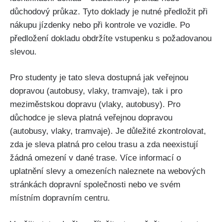
důchodový průkaz. Tyto doklady ⁣je nutné ⁢předložit při
nákupu jízdenky⁤ nebo ‍při ‌kontrole ve ⁢vozidle. Po
předložení dokladu obdržíte⁢ vstupenku s požadovanou
slevou. ⁤
Pro studenty je tato sleva dostupná‍ jak veřejnou
dopravou (autobusy,​ vlaky, ⁣tramvaje), ⁤tak i⁣ pro
meziměstskou dopravu (vlaky, ‍autobusy).⁢ Pro
důchodce ⁢je sleva platná veřejnou‌ dopravou
(autobusy, vlaky, tramvaje). Je důležité zkontrolovat,
zda je sleva platná ​pro‌ celou trasu a zda neexistují⁣
žádná ​omezení v‍ dané trase.‌ Více ‌informací o⁢
uplatnění​ slevy a omezeních naleznete​ na⁤ webových‌
stránkách ​dopravní ⁤společnosti nebo ve svém
místním dopravním⁤ centru.