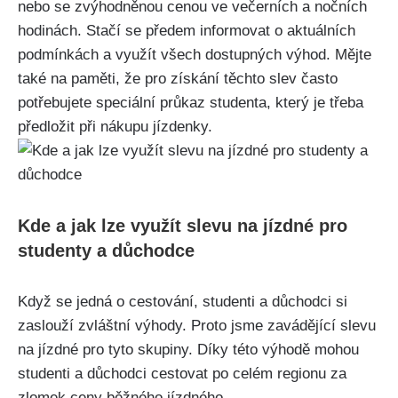
nebo ‍se ‍zvýhodněnou cenou ve večerních a⁣ nočních
hodinách. ⁤Stačí ⁣se předem informovat ⁢o aktuálních
‍podmínkách a využít‍ všech dostupných výhod. Mějte
také na paměti, že pro ⁤získání těchto ‌slev často
potřebujete speciální průkaz⁢ studenta, který je třeba ​
předložit při nákupu jízdenky.
Kde a ​jak lze využít slevu na jízdné​ pro
studenty a důchodce
Když se‌ jedná⁤ o ‍cestování, studenti a ⁤důchodci si
zaslouží zvláštní výhody. ⁤Proto ‌jsme ⁢zavádějící slevu
na jízdné pro tyto skupiny. Díky této ⁣výhodě mohou
studenti a důchodci cestovat po celém regionu za
zlomek ‌ceny běžného ⁢jízdného.⁣