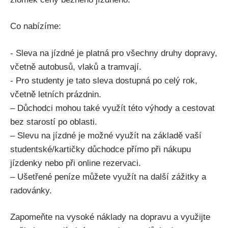
Co nabízíme:
-⁤ Sleva‍ na jízdné je ⁣platná ​pro všechny ⁢druhy​ dopravy,
včetně autobusů, vlaků a ​tramvají.
-​ Pro⁢ studenty je tato sleva dostupná po celý rok,
včetně letních prázdnin.
– Důchodci mohou také ⁤využít této výhody a cestovat
bez ⁢starostí po oblasti.
– Slevu⁤ na jízdné je možné ⁣využít na základě vaší
studentské/kartičky důchodce ⁤přímo při nákupu
jízdenky ‌nebo při ‌online rezervaci.
– Ušetřené ‌peníze⁤ můžete využít ‍na ​další zážitky a
radovánky.
Zapomeňte na vysoké ⁤náklady na‌ dopravu a využijte