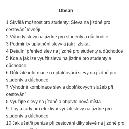
Obsah
1
Skvělá možnost pro studenty: ‍Sleva na jízdné ‌pro‌
cestování levněji
2
Výhody slevy na jízdné ‌pro studenty a důchodce
3
Podmínky ⁤uplatnění slevy‌ a jak ji ⁣získat
4
Detailní přehled slev na ​jízdné‍ pro ‌studenty⁣ a důchodce
5
Kde a ​jak lze využít slevu na jízdné​ pro studenty a
důchodce
6
Důležité informace o uplatňování slevy ​na jízdné pro
studenty ‌a ⁢důchodce
7
Výhodné kombinace slev a doplňkových služeb při
cestování
8
Využijte ‍slevy ​na jízdné⁤ a objevte ​nová místa
9
Tipy‍ a rady pro ⁤efektivní využití slevy ​na jízdné pro
studenty‍ a důchodce
10
Jak ⁣ušetřit peníze při cestování díky slevě na jízdné⁢ pro