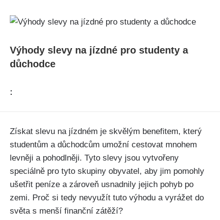
Výhody slevy na jízdné ‌pro studenty a
důchodce
:
Získat slevu na jízdném je skvělým ‌benefitem, který
studentům a důchodcům ‌umožní cestovat mnohem
levněji ⁣a pohodlněji. Tyto slevy jsou vytvořeny
‌speciálně pro‌ tyto skupiny obyvatel, aby jim ⁤pomohly
⁣ušetřit ⁣peníze⁢ a zároveň usnadnily jejich ‌pohyb po
zemi. Proč si tedy nevyužít⁤ tuto výhodu ⁣a vyrážet do‍
světa s menší finanční zátěží?