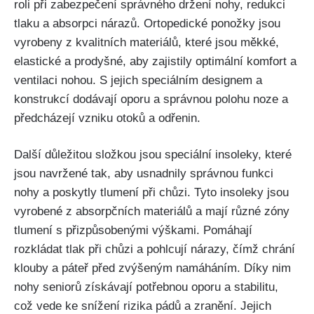
roli při zabezpečení správného držení nohy, redukci
tlaku a absorpci nárazů. Ortopedické ponožky jsou
vyrobeny z kvalitních materiálů, které jsou měkké,
elastické a prodyšné, aby zajistily optimální komfort a
ventilaci nohou. S jejich speciálním designem a
konstrukcí dodávají oporu a správnou polohu noze a
předcházejí vzniku otoků a odřenin.
Další důležitou složkou jsou speciální insoleky, které
jsou navržené tak, aby usnadnily správnou funkci
nohy a poskytly tlumení při chůzi. Tyto insoleky jsou
vyrobené z absorpčních materiálů a mají různé zóny
tlumení s přizpůsobenými výškami. Pomáhají
rozkládat tlak při chůzi a pohlcují nárazy, čímž chrání
klouby a páteř před zvýšeným namáháním. Díky nim
nohy seniorů získávají potřebnou oporu a stabilitu,
což vede ke snížení rizika pádů a zranění. Jejich