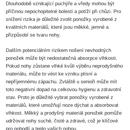
Dlouhodobě vznikající puchýře a vředy mohou být
příčinou nepochopitelné bolesti a potíží při chůzi. Pro
snížení rizika je důležité zvolit ponožky vyrobené z
kvalitních materiálů, které jsou měkké, jemné a
přizpůsobí se tvaru nohy.
Dalším potenciálním rizikem nošení nevhodných
ponožek může být nedostatečná absorpce vlhkosti.
Pokud nohy zůstane vlhké kvůli výběru neprodyšného
materiálu, může to vést ke vzniku plísní a
nepříjemnému zápachu. Zvláště u senioři může mít
toto negativní dopad na celkovou hygienu a zdravotní
stav. Proto je důležité vybrat ponožky vyrobené z
materiálů, které umožňují noze dýchat a absorbovat
vlhkost. Měkký a prodyšný materiál ponožek pomůže
udržovat nohy suché, čisté a zdravé, což je klíčové
pro pohodlí a teplo vašich nohou.