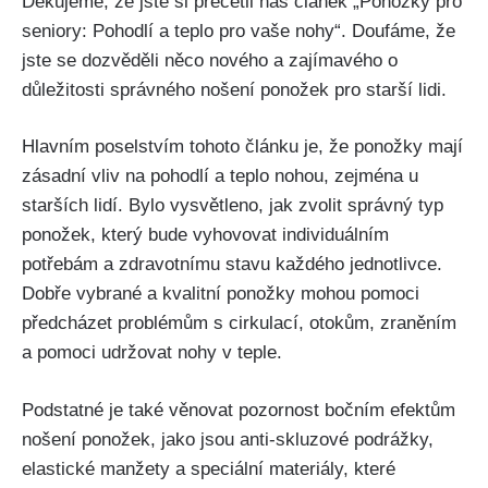
Děkujeme, že jste si přečetli náš článek „Ponožky pro
seniory: Pohodlí a teplo pro vaše nohy“. Doufáme, že
jste se dozvěděli něco nového a zajímavého o
důležitosti správného nošení ponožek pro starší lidi.
Hlavním poselstvím tohoto článku je, že ponožky mají
zásadní vliv na pohodlí a teplo nohou, zejména u
starších lidí. Bylo vysvětleno, jak zvolit správný typ
ponožek, který bude vyhovovat individuálním
potřebám a zdravotnímu stavu každého jednotlivce.
Dobře vybrané a kvalitní ponožky mohou pomoci
předcházet problémům s cirkulací, otokům, zraněním
a pomoci udržovat nohy v teple.
Podstatné je také věnovat pozornost bočním efektům
nošení ponožek, jako jsou anti-skluzové podrážky,
elastické manžety a speciální materiály, které