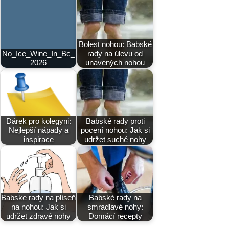
Bolest nohou: Babské
No_Ice_Wine_In_Bc_
rady na úlevu od
2026
unavených nohou
Dárek pro kolegyni:
Babské rady proti
Nejlepší nápady a
pocení nohou: Jak si
inspirace
udržet suché nohy
Babske rady na plíseň
Babské rady na
na nohou: Jak si
smradlavé nohy:
udržet zdravé nohy
Domácí recepty