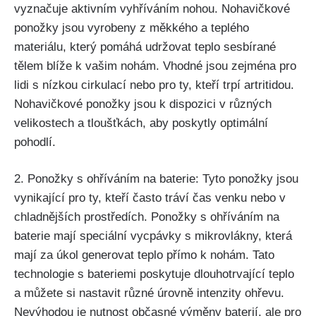
vyznačuje aktivním vyhříváním nohou. Nohavičkové
ponožky jsou vyrobeny z měkkého a teplého
materiálu, který pomáhá udržovat teplo sesbírané
tělem blíže k vašim nohám. Vhodné jsou zejména pro
lidi s nízkou cirkulací nebo pro ty, kteří trpí artritidou.
Nohavičkové ponožky jsou k dispozici v různých
velikostech a tloušťkách, aby poskytly optimální
pohodlí.
2. Ponožky s ohříváním na baterie: Tyto ponožky jsou
vynikající pro ty, kteří často tráví čas venku nebo v
chladnějších prostředích. Ponožky s ohříváním na
baterie mají speciální vycpávky s mikrovlákny, která
mají za úkol generovat teplo přímo k nohám. Tato
technologie s bateriemi poskytuje dlouhotrvající teplo
a můžete si nastavit různé úrovně intenzity ohřevu.
Nevýhodou je nutnost občasné výměny baterií, ale pro