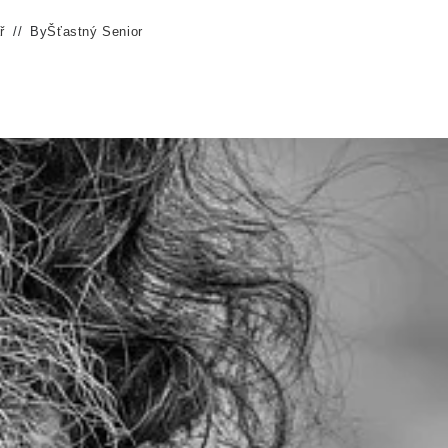
ř
By
Šťastný Senior