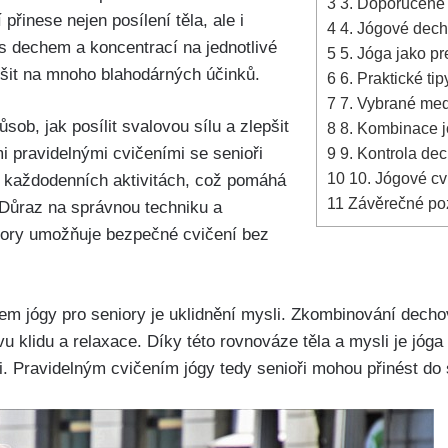
3
3. Doporučené á
 přinese nejen posílení těla, ale i
4
4. Jógové decho
 s dechem a koncentrací na jednotlivé
5
5. Jóga jako pr
šit na mnoho blahodárných účinků.
6
6. Praktické tip
7
7. Vybrané medi
sob, jak posílit svalovou sílu a zlepšit
8
8. Kombinace jó
mi pravidelnými cvičeními se senioři
9
9. Kontrola dech
10
10. Jógové cvi
ři každodenních aktivitách, což pomáhá
11
Závěrečné p
. Důraz na správnou techniku a
iory umožňuje bezpečné cvičení bez
m jógy pro seniory je uklidnění mysli. Zkombinování decho
 klidu a relaxace. Díky této rovnováze těla a mysli je jóg
i. Pravidelným cvičením jógy tedy senioři mohou přinést do