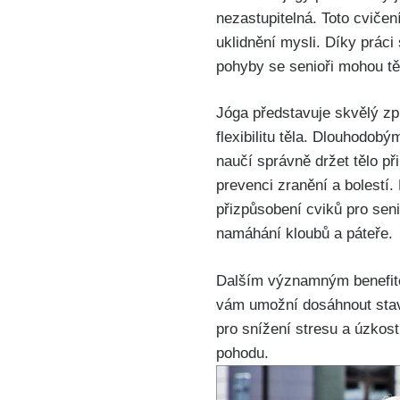
nezastupitelná. Toto cvičení
uklidnění mysli. Díky práci
pohyby se senioři mohou tě
Jóga představuje skvělý způ
flexibilitu těla. Dlouhodobý
naučí správně držet tělo p
prevenci zranění a bolestí
přizpůsobení cviků pro sen
namáhání kloubů a páteře.
Dalším významným benefite
vám umožní dosáhnout stavu
pro snížení stresu a úzkost
pohodu.