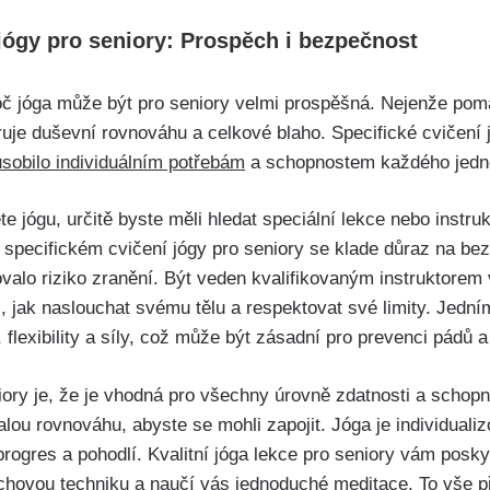
 jógy pro seniory: Prospěch i bezpečnost
oč jóga může být pro seniory velmi prospěšná. Nejenže pom
ruje duševní rovnováhu a celkové blaho. Specifické cvičení j
ůsobilo individuálním potřebám
a schopnostem každého jedno
e jógu, určitě byste měli hledat speciální lekce nebo instruk
e specifickém cvičení jógy pro seniory se klade důraz na b
ovalo riziko zranění. Být veden kvalifikovaným instruktor
 jak naslouchat svému tělu a respektovat své limity. Jedním
y, flexibility a síly, což může být zásadní pro prevenci pádů 
iory je, že je vhodná pro všechny úrovně zdatnosti a schopn
lou rovnováhu, abyste se mohli zapojit. Jóga je individualiz
 progres a pohodlí. Kvalitní jóga lekce pro seniory vám posky
echovou techniku a naučí vás jednoduché meditace. To vše p