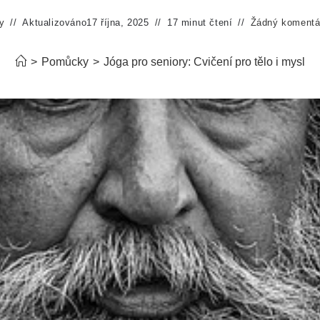
y
Aktualizováno
17 října, 2025
17 minut čtení
Žádný komentá
>
Pomůcky
>
Jóga pro seniory: Cvičení pro tělo i mysl