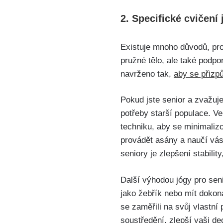
2. Specifické cvičení
Existuje mnoho důvodů, pr
pružné tělo, ale také podpo
navrženo tak,
aby se přizp
Pokud jste senior a zvažujet
potřeby starší populace. V
techniku, aby se minimaliz
provádět asány a naučí vás,
seniory je zlepšení stabilit
Další výhodou jógy pro sen
jako žebřík nebo mít dokona
se zaměřili na svůj vlastní
soustředění, zlepší vaši d