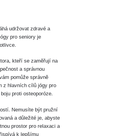
áhá udržovat zdravé a
ógy pro seniory je
tlivce.
tora, kteří se zaměřují na
ezpečnost a správnou
em vám pomůže správně
 z hlavních cílů jógy pro
a boju proti osteoporóze.
ostí. Nemusíte být pružní
ovaná a důležité je, abyste
tnou prostor pro relaxaci a
řispívá k lepšímu