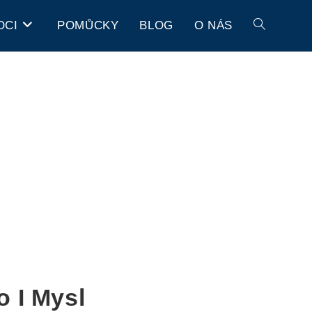
OCI
POMŮCKY
BLOG
O NÁS
o I Mysl