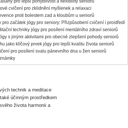
sany pro lepší pohyblivost a flexibility seniorů
vé cvičení pro zklidnění myšlenek a relaxaci
evence proti bolestem zad a kloubům u seniorů
y pro začátek jógy pro seniory: Přizpůsobení cvičení i prostředí
tační techniky jógy pro posílení mentálního zdraví seniorů
gy s jinými aktivitami pro obecné zlepšení pohody seniorů
u jako klíčový prvek jógy pro lepší kvalitu života seniorů
čení pro posílení svalu pánevního dna u žen seniorů
oznámky
vých technik a meditace
a také účinným prostředkem
 svého života harmonii a