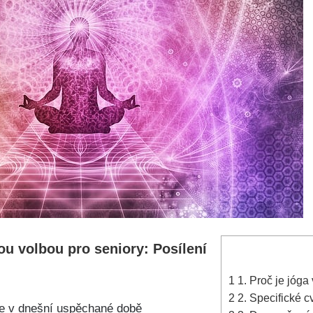
ou volbou pro seniory: Posílení
1
1. Proč je jóga
2
2. Specifické c
je v dnešní uspěchané době