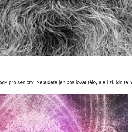
gy pro seniory. Nebudete jen posilovat tělo, ale i zklidníte 