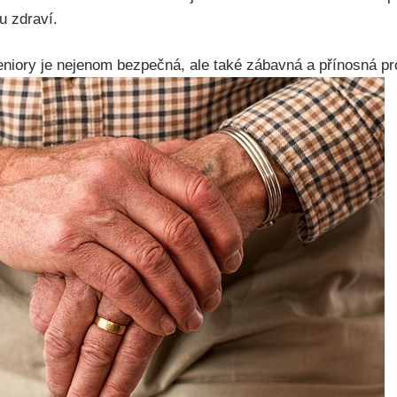
 zdraví.
 seniory je nejenom bezpečná, ale také zábavná a přínosná pr