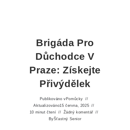
Brigáda Pro
Důchodce V
Praze: Získejte
Přivýdělek
Publikováno v
Pomůcky
Aktualizováno
15 června, 2025
10 minut čtení
Žádný komentář
By
Šťastný Senior