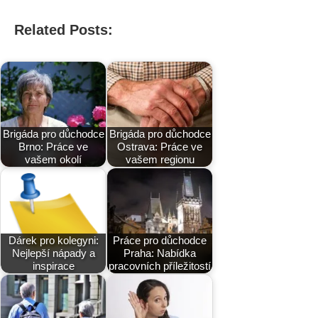
Related Posts:
Brigáda pro důchodce
Brigáda pro důchodce
Brno: Práce ve
Ostrava: Práce ve
vašem okolí
vašem regionu
Dárek pro kolegyni:
Práce pro důchodce
Nejlepší nápady a
Praha: Nabídka
inspirace
pracovních příležitostí