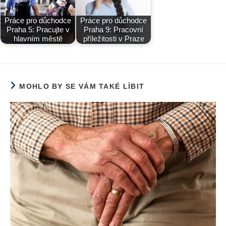
Práce pro důchodce
Práce pro důchodce
Praha 5: Pracujte v
Praha 9: Pracovní
hlavním městě
příležitosti v Praze
MOHLO BY SE VÁM TAKÉ LÍBIT