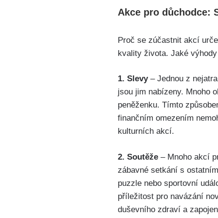
Akce pro důchodce: S
Proč se zúčastnit akcí urče
kvality života. Jaké výhod
1. Slevy
– Jednou z nejatra
jsou jim nabízeny. Mnoho ob
peněženku. Tímto způsobem 
finančním omezením nemohli
kulturních akcí.
2. Soutěže
– Mnoho akcí pro
zábavné setkání s ostatním
puzzle nebo sportovní událo
příležitost pro navázání no
duševního zdraví a zapojen