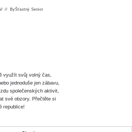
ář
By
Šťastný Senior
ě využít svůj volný čas,
e nebo jednoduše jen zábavu,
zdu společenských aktivit,
t své obzory. Přečtěte si
é republice!