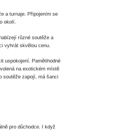
že a turnaje. Připojením se
o okolí.
nabízejí různé soutěže a
ci vyhrát skvělou cenu.
cit uspokojení. Pamětihodné
dovolená na exotickém místě
o soutěže zapojí, má šanci
lně pro důchodce. I když