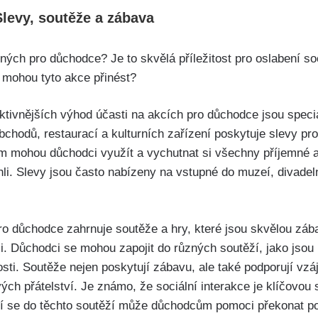
levy, soutěže a zábava
ných pro důchodce? Je to skvělá příležitost pro oslabení soc
y mohou tyto akce přinést?
ktivnějších výhod účasti na akcích pro důchodce jsou speciá
chodů, restaurací a kulturních zařízení poskytuje slevy pro 
mohou důchodci využít a vychutnat si všechny příjemné akti
. Slevy jsou často nabízeny na vstupné do muzeí, divadel
 důchodce zahrnuje soutěže a hry, které jsou skvělou zábav
i. Důchodci se mohou zapojit do různých soutěží, jako jsou 
sti. Soutěže nejen poskytují zábavu, ale také podporují vzá
vých přátelství. Je známo, že sociální interakce je klíčovou 
í se do těchto soutěží může důchodcům pomoci překonat poc