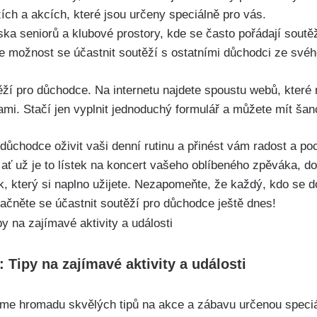
ích a akcích, které jsou určeny speciálně pro vás.
ska seniorů a klubové prostory, kde se často pořádají soutě
e možnost se účastnit soutěží s ostatními důchodci ze svéh
ěží pro důchodce. Na internetu najdete spoustu webů, které 
ami. Stačí jen vyplnit jednoduchý formulář a můžete mít šan
důchodce oživit vaši denní rutinu a přinést vám radost a po
, ať už je to lístek na koncert vašeho oblíbeného zpěváka, 
k, který si naplno užijete. Nezapomeňte, že každý, kdo se d
začněte se účastnit soutěží pro důchodce ještě dnes!
Tipy na zajímavé aktivity a události
íme hromadu skvělých tipů na akce a zábavu určenou speciá