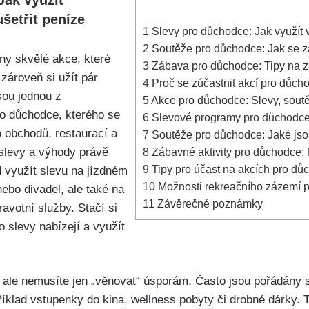
šetřit peníze
1
Slevy pro důchodce: Jak využít 
2
Soutěže pro důchodce: Jak se za
ny skvělé akce, které
3
Zábava pro důchodce: Tipy na zaj
 zároveň si užít pár
4
Proč se zúčastnit akcí pro důchod
sou jednou z
5
Akce pro důchodce: Slevy, sout
o důchodce, kterého se
6
Slevové programy pro důchodce:
o obchodů, restaurací a
7
Soutěže pro důchodce: Jaké jsou
 slevy a výhody právě
8
Zábavné aktivity pro důchodce: 
9
Tipy pro účast na akcích pro dů
 využít slevu na jízdném
10
Možnosti rekreačního zázemí pr
bo divadel, ale také na
11
Závěrečné poznámky
ravotní služby. Stačí si
to slevy nabízejí a využít
 ale nemusíte jen „věnovat“ úsporám. Často jsou pořádány
říklad vstupenky do kina, wellness pobyty či drobné dárky. 