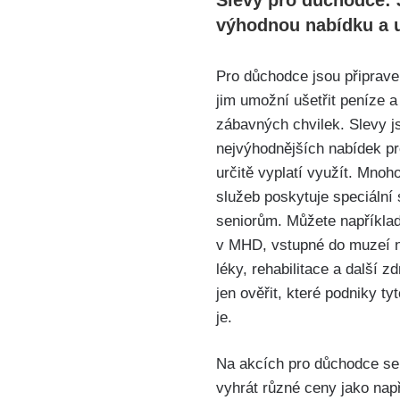
výhodnou nabídku a u
Pro důchodce jsou připrave
jim umožní ušetřit peníze a
zábavných chvilek. Slevy j
nejvýhodnějších nabídek pr
určitě vyplatí využít. Mnoh
služeb poskytuje speciální
seniorům. Můžete například
v MHD, vstupné do muzeí ne
léky, rehabilitace a další zd
jen ověřit, které podniky ty
je.
Na akcích pro důchodce se
vyhrát různé ceny jako nap