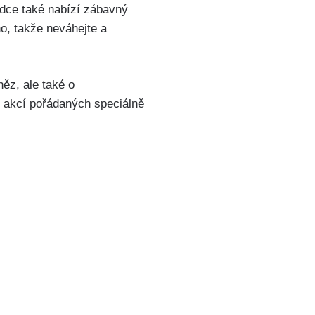
odce také nabízí zábavný
o, takže neváhejte a
něz, ale také o
 akcí pořádaných speciálně