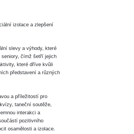
iální izolace a zlepšení
lní slevy a výhody, které
seniory, čímž šetří jejich
vity, které dříve kvůli
ních představení a různých
ou a příležitostí pro
kvízy, taneční soutěže,
jemnou interakci a
součástí pozitivního
it osamělosti a izolace.