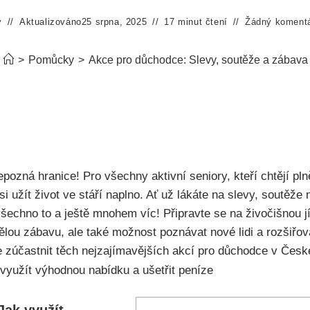
y
Aktualizováno
25 srpna, 2025
17 minut čtení
Žádný koment
>
Pomůcky
>
Akce pro důchodce: Slevy, soutěže a zábava
epozná hranice! Pro všechny aktivní seniory, kteří chtějí pln
 si užít život ve stáří naplno. Ať už lákáte na slevy, soutěž
šechno to a ještě mnohem víc! Připravte se na živočišnou jí
lou zábavu, ale také možnost poznávat nové lidi a rozšiřova
e zúčastnit těch nejzajímavějších akcí pro důchodce v Česk
Jak využít