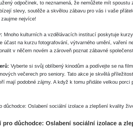
loužený odpočinek, to neznamená, že nemůžete mít spoustu z
bízejí slevy, soutěže a skvělou zábavu pro vás i vaše přátel
s zaujme nejvíce!
:
Mnoho kulturních a vzdělávacích institucí poskytuje kurz
 účast na kurzu fotografování, výtvarného umění, vaření neb
onalit v něčem novém a zároveň poznat zábavné společenst
erů:
Vyberte si svůj oblíbený kinodům a podívejte se na fi
mových večerech pro seniory. Tato akce je skvělá příležitost
kteří mají podobné zájmy. A když k tomu přidáte velkou porci
í pro důchodce: Oslabení sociální izolace a zlep