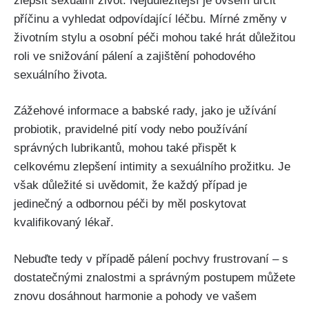
zlepšit sexuální ⁣život. ‍Nejdůležitější ⁣je ovšem určit
příčinu a vyhledat odpovídající léčbu. ⁣Mírné změny v
životním stylu a osobní péči mohou také ⁣hrát důležitou
roli ve⁤ snižování pálení a zajištění pohodového
sexuálního života.
Zážehové informace a babské​ rady, ⁤jako je užívání
probiotik, pravidelné pití vody nebo ‍používání
správných lubrikantů, mohou také‌ přispět ⁤k
celkovému zlepšení intimity a sexuálního prožitku. Je
však důležité si uvědomit,⁤ že každý⁤ případ je
jedinečný a odbornou péči by⁢ měl ‌poskytovat
‍kvalifikovaný lékař.
Nebuďte tedy v případě pálení pochvy frustrovaní – ‍s
dostatečnými znalostmi⁣ a⁢ správným postupem můžete⁣
znovu dosáhnout harmonie a ​pohody ve vašem