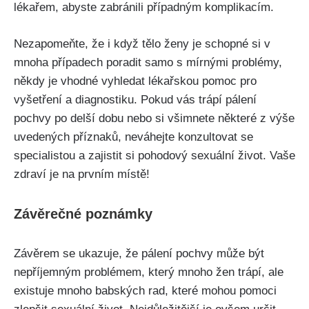
lékařem, ‌abyste zabránili případným komplikacím.
Nezapomeňte,‍ že i když‌ tělo ženy⁣ je schopné si v
⁣mnoha případech poradit ​samo s⁢ mírnými problémy,
někdy ​je​ vhodné vyhledat⁣ lékařskou pomoc pro
vyšetření ⁣a diagnostiku. Pokud vás trápí pálení
pochvy po delší⁣ dobu nebo si všimnete některé z výše
uvedených ⁤příznaků, neváhejte konzultovat se
specialistou⁤ a ‌zajistit si pohodový ⁤sexuální život. Vaše
zdraví je ‍na prvním⁤ místě!
Závěrečné⁢ poznámky
Závěrem se ‌ukazuje, že pálení pochvy může být
⁤nepříjemným problémem, ⁢který ⁢mnoho žen trápí, ‍ale‌
existuje mnoho babských rad, které mohou‌ pomoci