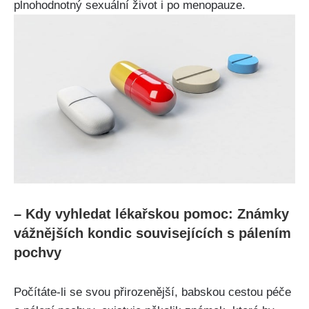
plnohodnotný sexuální​ život ⁤i ⁢po ⁣menopauze.
– ​Kdy vyhledat lékařskou‍ pomoc: Známky⁣
vážnějších⁣ kondic⁤ souvisejících s pálením⁤
pochvy
Počítáte-li ‍se svou ⁤přirozenější, babskou cestou​ péče