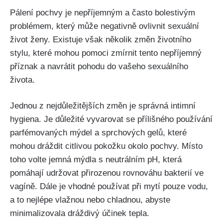
Pálení pochvy ‍je nepříjemným a často ⁢bolestivým
problémem, který může negativně​ ovlivnit sexuální
život ženy. Existuje však několik změn životního
stylu, které‍ mohou ⁢pomoci zmírnit tento nepříjemný​
příznak a navrátit pohodu do vašeho sexuálního
života.
Jednou z‍ nejdůležitějších změn je správná ‌intimní
hygiena. ‌Je důležité vyvarovat se ⁣přílišného⁤ používání​
parfémovaných ​mýdel a sprchových gelů, které
mohou dráždit citlivou pokožku okolo⁢ pochvy. Místo
toho‍ volte jemná⁤ mýdla s neutrálním pH, která
pomáhají udržovat přirozenou⁣ rovnováhu bakterií ve⁤
vagíně. Dále je ‍vhodné používat při mytí pouze vodu,
a to nejlépe ‍vlažnou nebo chladnou, abyste
minimalizovala dráždivý účinek tepla.