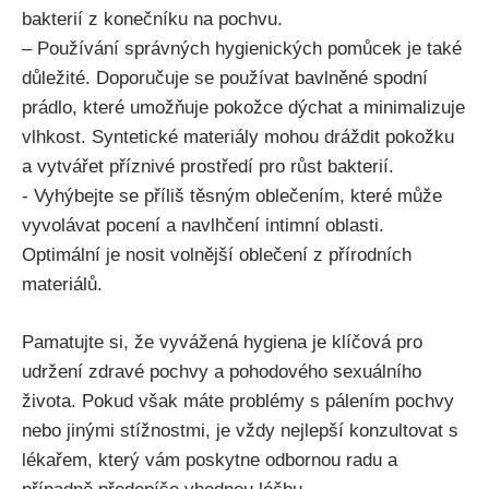
bakterií z ⁢konečníku na pochvu.
– Používání správných hygienických pomůcek je také
důležité. Doporučuje se používat⁤ bavlněné⁢ spodní
prádlo, které ⁣umožňuje ⁢pokožce dýchat a minimalizuje
vlhkost. ‌Syntetické⁢ materiály mohou ⁣dráždit pokožku
a vytvářet příznivé prostředí pro růst bakterií.
-⁣ Vyhýbejte se⁢ příliš těsným oblečením, které může
vyvolávat ​pocení ​a navlhčení intimní oblasti.
Optimální je⁢ nosit⁣ volnější ⁢oblečení z přírodních
materiálů.
Pamatujte si, že vyvážená hygiena je klíčová pro‍
udržení zdravé pochvy a pohodového‍ sexuálního
života. Pokud‍ však máte problémy s pálením pochvy‍
nebo jinými ⁤stížnostmi, ‍je vždy nejlepší⁢ konzultovat ​s
lékařem, ‌který vám ​poskytne odbornou radu a