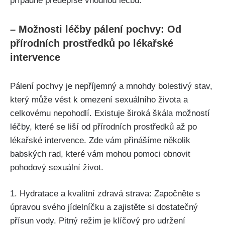
⁢případně předepíše vhodnou léčbu.
– Možnosti léčby​ pálení​ pochvy: Od
přírodních prostředků po lékařské
intervence
Pálení‍ pochvy je nepříjemný ⁤a ⁢mnohdy‌ bolestivý stav,
který může vést‌ k omezení ⁢sexuálního života ⁤a
celkovému nepohodlí. Existuje široká ‌škála ⁢možností
léčby, které se liší od přírodních prostředků až po
lékařské intervence. Zde vám přinášíme několik
babských⁢ rad,​ které vám‍ mohou pomoci‌ obnovit
‍pohodový sexuální život.
1. Hydratace a‍ kvalitní⁤ zdravá strava: Započněte s
úpravou svého ⁢jídelníčku a ​zajistěte si‍ dostatečný
přísun⁣ vody.⁤ Pitný režim je klíčový pro ⁢udržení