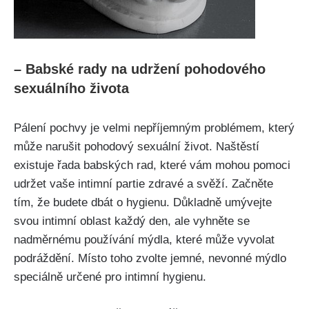
– Babské rady na⁣ udržení pohodového‍
sexuálního​ života
Pálení pochvy je⁢ velmi nepříjemným⁢ problémem, který
může narušit pohodový sexuální život. Naštěstí
existuje⁤ řada babských ⁣rad, ⁤které vám mohou ‍pomoci
udržet vaše intimní partie zdravé⁣ a svěží.‌ Začněte
tím, že ‌budete dbát⁢ o hygienu. ⁢Důkladně umývejte
svou intimní oblast každý den, ale vyhněte se
nadměrnému​ používání mýdla, které‌ může vyvolat
podráždění. Místo toho zvolte ⁤jemné, nevonné mýdlo
speciálně určené ⁤pro intimní‍ hygienu. ‌