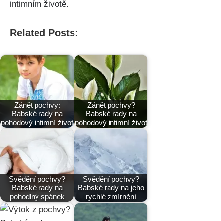
intimním životě.
Related Posts:
Zánět pochvy:
Zánět pochvy?
Babské rady na
Babské rady na
pohodový intimní život
pohodový intimní život
Svědění pochvy?
Svědění pochvy?
Babské rady na
Babské rady na jeho
pohodlný spánek
rychlé zmírnění