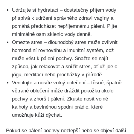
Udržujte si⁢ hydrataci – dostatečný příjem vody
přispívá​ k udržení ⁤správného zdraví​ vagíny a
pomáhá předcházet nepříjemnému pálení. ‌Pijte
minimálně osm sklenic vody denně.
Omezte‍ stres – dlouhodobý stres ‌může⁢ ovlivnit
hormonální rovnováhu a⁣ imunitní systém, což
může vést k pálení pochvy. Snažte ⁢se⁢ najít
způsob,​ jak relaxovat a snížit ‍stres, ať⁤ už jde ‍o
jógu, meditaci⁤ nebo⁣ procházky v přírodě.
Ventilujte a‍ nosíte volný ⁢oblečení – těsné, špatně
větrané oblečení může dráždit pokožku​ okolo
pochvy a zhoršit pálení. Zkuste nosit volné
kalhoty a bavlněnou spodní ‍prádlo, které‍
umožňuje kůži‌ dýchat.
Pokud se pálení pochvy nezlepší nebo se ‌objeví⁤ další