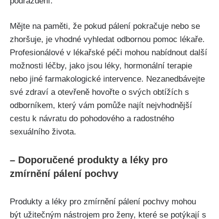
podráždění.
Mějte na⁣ paměti, že pokud pálení pokračuje nebo ​se
zhoršuje, ‌je ‌vhodné vyhledat​ odbornou ⁣pomoc lékaře.
Profesionálové v lékařské péči ​mohou ⁤nabídnout další
možnosti léčby,‍ jako jsou léky, hormonální ‍terapie
nebo jiné farmakologické intervence. Nezanedbávejte‍
své zdraví a otevřeně hovořte o svých obtížích s​
odborníkem, který vám pomůže najít nejvhodnější⁢
cestu k‌ návratu do ⁣pohodového a‌ radostného⁤
sexuálního života.
– Doporučené produkty⁢ a léky pro
‍zmírnění⁤ pálení pochvy
Produkty ​a léky pro⁤ zmírnění pálení pochvy mohou‌
být⁣ užitečným nástrojem pro ‍ženy, ⁤které se potýkají s