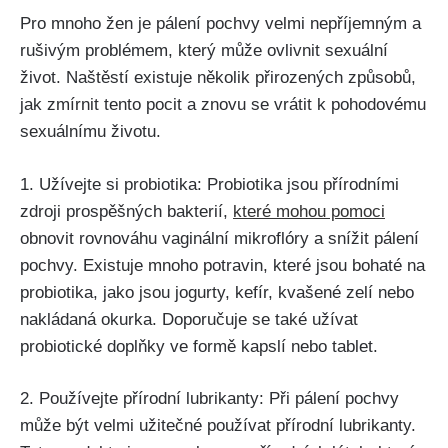
Pro mnoho žen ‌je pálení ⁢pochvy velmi nepříjemným a ​
rušivým problémem, který​ může ovlivnit sexuální
život. Naštěstí existuje několik ⁣přirozených⁤ způsobů,
‌jak zmírnit tento pocit‌ a znovu se​ vrátit‍ k ‍pohodovému⁤
sexuálnímu životu.
1.​ Užívejte si⁣ probiotika: Probiotika ⁣jsou​ přírodními
zdroji prospěšných bakterií,
které mohou pomoci
obnovit rovnováhu vaginální mikroflóry​ a snížit pálení
pochvy. Existuje mnoho‍ potravin, ⁤které jsou bohaté na⁣
probiotika, jako ‍jsou⁤ jogurty, kefír, kvašené zelí nebo
nakládaná okurka. Doporučuje ​se také užívat⁤
probiotické doplňky ve formě ​kapslí nebo tablet.
2. Používejte​ přírodní ⁤lubrikanty: Při pálení pochvy​
může být ‍velmi užitečné používat ⁤přírodní​ lubrikanty.