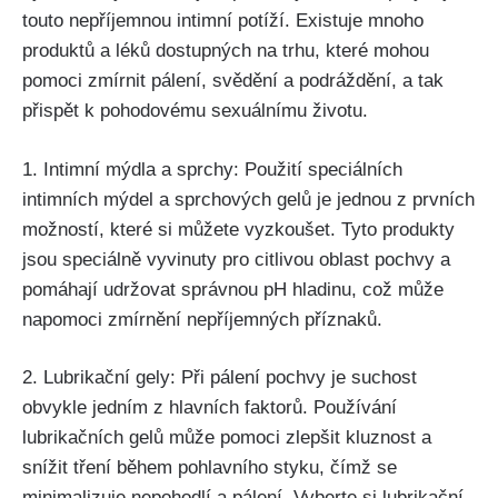
touto⁣ nepříjemnou⁤ intimní ​potíží. Existuje mnoho
produktů a‌ léků dostupných‍ na trhu, které mohou
pomoci​ zmírnit pálení, svědění a podráždění, a⁢ tak⁢
přispět k pohodovému sexuálnímu ⁤životu.
1. Intimní mýdla a⁣ sprchy: Použití⁤ speciálních​
intimních mýdel a ⁢sprchových gelů je jednou z prvních
možností, které ⁢si můžete vyzkoušet. Tyto⁣ produkty
jsou speciálně vyvinuty pro citlivou oblast pochvy a⁢
pomáhají ​udržovat správnou ⁤pH hladinu, což může​
napomoci ⁣zmírnění nepříjemných ​příznaků.
2. Lubrikační gely: ⁣Při‍ pálení pochvy je suchost
⁢obvykle jedním z hlavních faktorů. Používání
lubrikačních gelů může ⁢pomoci zlepšit ‌kluznost a
snížit tření během ⁣pohlavního styku, čímž ‍se
‌minimalizuje nepohodlí a ​pálení. Vyberte si lubrikační