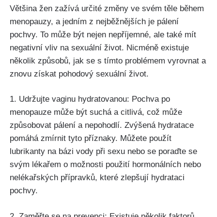
Většina žen ‍zažívá ⁢určité změny ‍ve svém těle během
menopauzy,​ a jedním z nejběžnějších je‌ pálení
pochvy. To⁤ může být nejen nepříjemné,‌ ale také mít
negativní vliv ​na‌ sexuální život. Nicméně ​existuje
několik způsobů, jak se s tímto problémem ⁢vyrovnat ⁤a
znovu získat pohodový​ sexuální ⁢život.
1. Udržujte⁣ vaginu hydratovanou: Pochva​ po​
menopauze může být suchá a citlivá, což může
způsobovat pálení ⁤a nepohodlí. Zvýšená hydratace
pomáhá ⁢zmírnit ‌tyto příznaky. Můžete použít
lubrikanty⁤ na bázi vody při sexu nebo se poraďte se
svým ​lékařem o možnosti použití hormonálních nebo
nelékařských přípravků, které⁣ zlepšují ⁤hydrataci
pochvy.
2. Zaměřte se na prevenci: Existuje několik faktorů,