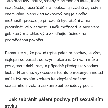
⁢Tyto produkty ⁢jsou vyrobeny z ⁢přírodních látek, které⁢
nezpůsobují podráždění a neobsahují⁢ žádné ​agresivní
chemikálie. Například kokosový ⁣olej je ⁤skvělou
možností, protože⁢ je přirozeně hydratační ‍a má
⁤protizánětlivé vlastnosti.⁣ Další možností je aloe ​vera
gel, který⁤ má ⁣chladivý ⁤a ⁤zklidňující‍ účinek ⁣na
podrážděnou pokožku.
Pamatujte si, že‌ pokud ⁢trpíte pálením ⁣pochvy, je vždy
nejlepší‌ se poradit se svým​ lékařem. On ⁤vám může
poskytnout⁣ další⁣ rady a případně ‌předepsat vhodnou
léčbu. ​Nicméně, vyzkoušení ⁢těchto‍ přirozených metod
⁢může být prvním‌ krokem ​ke zlepšení⁢ vašeho
⁤sexuálního‌ života a⁣ získání zpět pohodový pocit.
– Jak zabránit pálení⁣ pochvy při⁤ sexuálním
styku