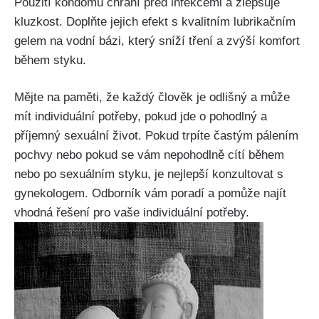
⁣Použití kondomů ‌chrání před infekcemi a zlepšuje
kluzkost. ​Doplňte jejich efekt s kvalitním ⁢lubrikačním
⁣gelem na vodní bázi, který sníží tření a‍ zvýší komfort
během styku.
Mějte ​na paměti, že každý člověk⁣ je odlišný a může
mít individuální ‌potřeby, pokud ​jde o⁣ pohodlný a
příjemný ⁤sexuální ⁢život. ⁣Pokud trpíte⁤ častým pálením
pochvy⁣ nebo pokud se vám nepohodlně cítí během
nebo​ po sexuálním styku, je nejlepší⁤ konzultovat s
gynekologem. Odborník vám poradí‍ a⁢ pomůže najít
vhodná řešení pro ​vaše individuální potřeby.