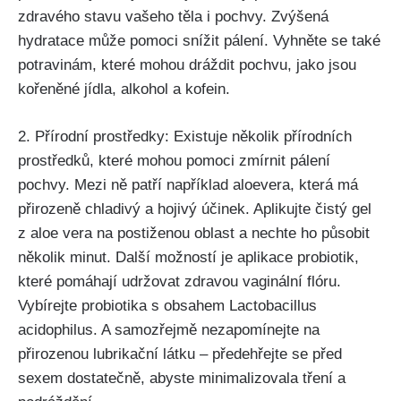
zdravého stavu vašeho těla i ​pochvy. Zvýšená‍
hydratace může⁣ pomoci ⁢snížit pálení.‌ Vyhněte se ⁤také
potravinám, které mohou ⁤dráždit⁤ pochvu, jako ⁤jsou
‍kořeněné jídla, alkohol⁢ a kofein.
2. Přírodní prostředky: ⁣Existuje‍ několik přírodních
prostředků, které mohou pomoci zmírnit pálení
pochvy. ​Mezi ‌ně patří například aloevera, ‌která má
přirozeně chladivý a hojivý účinek. Aplikujte čistý ⁤gel
z aloe vera na postiženou ⁣oblast ​a nechte‍ ho působit
‌několik⁤ minut. Další možností je aplikace probiotik,
které pomáhají udržovat⁣ zdravou​ vaginální flóru.
‌Vybírejte probiotika s obsahem Lactobacillus
acidophilus. A⁤ samozřejmě nezapomínejte na
přirozenou lubrikační ⁤látku – předehřejte se‌ před‌
sexem dostatečně,⁣ abyste minimalizovala tření ‌a