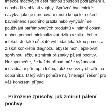
infekce močových ⁢cest mohou ⁣způsobit ⁤podráždění a
nepohodlí v ​oblasti⁢ vagíny. Správné hygienické⁤
návyky, jako je sprchování místo ⁣koupele, nošení
bavlněného⁣ spodního prádla nebo⁣ vyhýbání se
používání parfémovaných produktů v intimní⁤ oblasti,
⁤mohou pomoci minimalizovat‌ riziko⁣ vzniku​ těchto
infekcí. Je také⁤ důležité vyhledat lékařskou pomoc a
získat konkrétní​ diagnózu, abyste mohli aplikovat
‌správnou léčbu a zmírnit příznaky pálení pochvy.⁤
Nezapomeňte, že ⁤každý případ může vyžadovat
⁣individuální přístup a léčbu, takže se​ vždy obraťte ⁢na
⁢odborníka, který vám⁤ pomůže najít nejlepší řešení pro
‍váš konkrétní případ.
-⁢ Přirozené způsoby, ⁤jak zmírnit pálení
‍pochvy