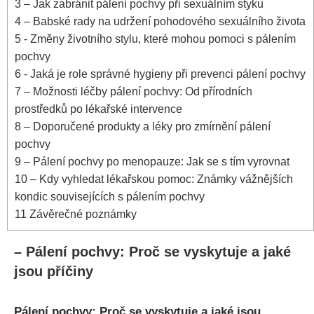
3
– Jak zabránit pálení⁣ pochvy při⁤ sexuálním styku
4
– Babské rady na⁣ udržení pohodového‍ sexuálního​ života
5
-​ Změny životního stylu, které mohou pomoci s pálením
pochvy
6
-‍ Jaká⁣ je⁤ role správné⁣ hygieny ⁣při prevenci pálení pochvy
7
– Možnosti léčby​ pálení​ pochvy: Od přírodních
prostředků po lékařské intervence
8
– Doporučené produkty⁢ a léky pro ‍zmírnění⁤ pálení
pochvy
9
– Pálení pochvy ‍po menopauze: ⁢Jak se⁢ s tím vyrovnat
10
– ​Kdy vyhledat lékařskou‍ pomoc: Známky⁣ vážnějších⁣
kondic⁤ souvisejících s pálením⁤ pochvy
11
Závěrečné⁢ poznámky
– ⁣Pálení​ pochvy: Proč se ⁤vyskytuje a jaké
⁣jsou příčiny
Pálení‍ pochvy: Proč ⁢se vyskytuje ⁣a jaké‍ jsou⁤