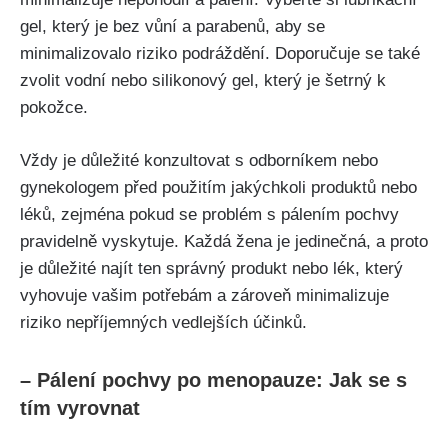
gel, který ‌je bez vůní⁣ a parabenů, aby se
minimalizovalo ⁢riziko podráždění. ⁤Doporučuje se také
zvolit vodní‍ nebo silikonový gel, který je​ šetrný k
pokožce.
Vždy ⁢je důležité konzultovat s odborníkem nebo
gynekologem před‍ použitím jakýchkoli produktů nebo​
léků,⁢ zejména pokud se problém‍ s pálením ⁣pochvy
‌pravidelně vyskytuje. Každá ‍žena ​je‍ jedinečná, a proto
je důležité najít ten správný produkt⁤ nebo lék, který
vyhovuje vašim⁤ potřebám‍ a zároveň minimalizuje
⁤riziko⁢ nepříjemných vedlejších ⁣účinků.
– Pálení pochvy ‍po menopauze: ⁢Jak se⁢ s
tím vyrovnat