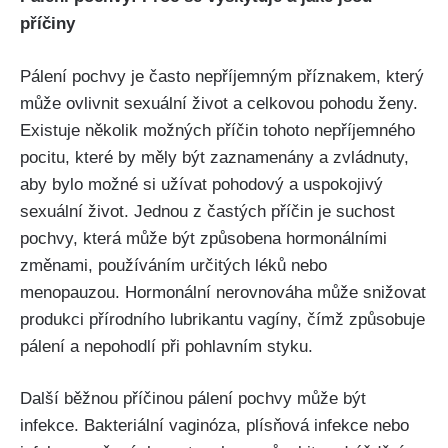
příčiny
Pálení⁣ pochvy je ⁤často ‍nepříjemným příznakem,⁤ který
může ​ovlivnit sexuální život a celkovou pohodu ženy.
Existuje ​několik možných příčin tohoto nepříjemného
pocitu, které by měly‍ být zaznamenány a zvládnuty,
aby bylo možné si užívat ‍pohodový ‍a uspokojivý
sexuální⁤ život. Jednou z ⁢častých příčin je⁣ suchost​
pochvy, která může být způsobena hormonálními
změnami, ​používáním ‍určitých ‍léků ​nebo
menopauzou.‌ Hormonální nerovnováha může ​snižovat
produkci​ přírodního‍ lubrikantu vagíny, ⁣čímž způsobuje
pálení a nepohodlí při pohlavním⁤ styku.
Další běžnou příčinou⁣ pálení pochvy může být⁤
infekce.⁣ Bakteriální vaginóza,‌ plísňová⁣ infekce ‍nebo