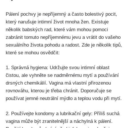
Pálení pochvy je nepříjemný a často bolestivý pocit,
který narušuje intimní život mnoha žen.⁢ Existuje
několik ​babských rad, které vám mohou pomoci⁤
zabránit tomuto ‌nepříjemnému jevu a vrátit do ⁤vašeho
sexuálního života pohodu ‌a⁢ radost. Zde je‍ několik tipů,
které ⁤se mohou⁣ osvědčit:
1. Správná hygiena: Udržujte svou intimní oblast
čistou, ale vyhněte se nadměrnému mytí a používání
drsných ‍chemikálií. Vagina má vlastní přirozenou
rovnováhu, kterou je třeba chránit. Doporučuje se
‌používat‌ jemné ‌neutrální‌ mýdlo‍ a teplou vodu při mytí.
2. ‍Používejte kondomy a lubrikační gely: ⁢Příliš suchá
⁢vagina může být zranitelnější a ⁤náchylná⁢ k pálení.