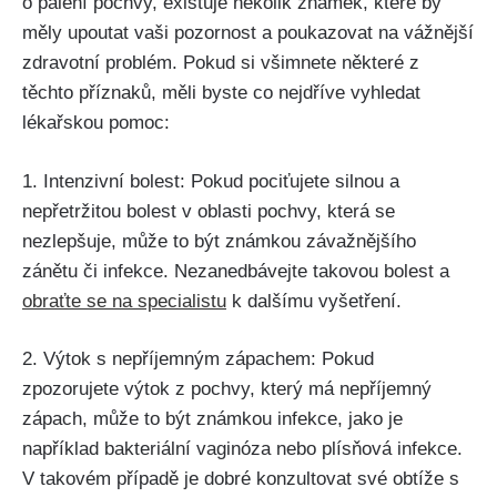
o‍ pálení pochvy, existuje několik známek, které by
⁤měly upoutat vaši‍ pozornost a ⁤poukazovat na vážnější
zdravotní ​problém. ⁢Pokud si ⁣všimnete některé z
těchto⁣ příznaků, měli byste co nejdříve ‍vyhledat
lékařskou pomoc:
1. Intenzivní bolest:‌ Pokud pociťujete silnou a‌
nepřetržitou ‌bolest v oblasti pochvy, která se
nezlepšuje, může ⁢to být známkou závažnějšího
zánětu‌ či ⁤infekce. Nezanedbávejte takovou bolest a
obraťte se na ‌specialistu
k‍ dalšímu vyšetření.
2. Výtok s nepříjemným zápachem: Pokud
zpozorujete výtok z pochvy, který ⁢má nepříjemný
zápach, může to být​ známkou‍ infekce, jako je
‍například bakteriální vaginóza nebo plísňová infekce.‌
V takovém⁤ případě je dobré konzultovat své obtíže s