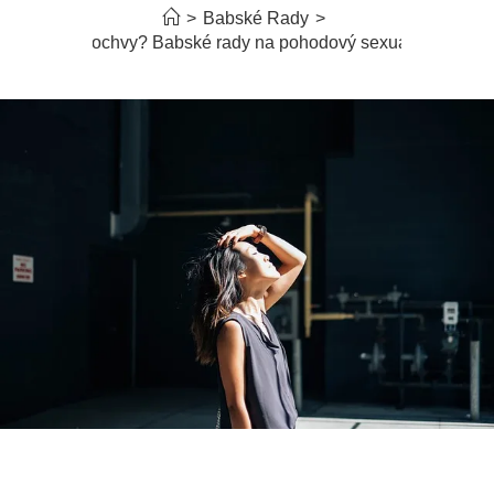
>
Babské Rady
>
Pálení pochvy? Babské rady na pohodový sexuální život