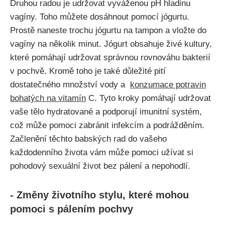
Druhou ​radou je udržovat‍ vyváženou​ pH hladinu
vagíny. Toho můžete dosáhnout‍ pomocí jógurtu.
Prostě naneste trochu​ jógurtu na ‍tampon a vložte do
vagíny ⁣na několik minut. Jógurt obsahuje živé kultury,⁢
které ‍pomáhají udržovat správnou rovnováhu bakterií
v ‍pochvě. ‌Kromě toho je také důležité pití
⁣dostatečného množství vody⁤ a ⁤
konzumace potravin
⁤bohatých na vitamín
‍C. Tyto kroky pomáhají udržovat
‍vaše tělo hydratované ​a⁤ podporují imunitní systém,
což může pomoci zabránit infekcím a podrážděním.
‌Začlenění těchto babských rad do ⁢vašeho
každodenního ‌života vám může pomoci⁤ užívat si
‍pohodový sexuální⁤ život⁤ bez pálení a nepohodlí.
-​ Změny životního stylu, které mohou
pomoci s pálením pochvy