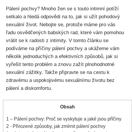
Pálení pochvy?⁣ Mnoho žen se s touto ​intimní potíží
setkalo​ a hledá odpovědi ⁢na ‌to, jak si ⁣užít pohodový
sexuální život. Nebojte ‍se, protože máme‌ pro vás
řadu osvědčených babských rad, které vám pomohou
vrátit se⁣ k radosti ⁢z intimity. V tomto článku se
podíváme ⁢na příčiny pálení pochvy‍ a‌ ukážeme vám
několik jednoduchých a ‌efektivních způsobů, ⁤jak si
vyřešit tento problém a​ znovu zažít plnohodnotné
sexuální ⁣zážitky. Takže​ připravte se​ na cestu​ k
zdravému a uspokojivému ⁢sexuálnímu⁢ životu bez
‍pálení a diskomfortu.
Obsah
1
– ⁣Pálení​ pochvy: Proč se ⁤vyskytuje a jaké ⁣jsou příčiny
2
-⁢ Přirozené způsoby, ⁤jak zmírnit pálení ‍pochvy