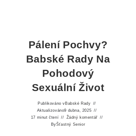
Pálení Pochvy?
Babské Rady Na
Pohodový
Sexuální Život
Publikováno v
Babské Rady
Aktualizováno
9 dubna, 2025
17 minut čtení
Žádný komentář
By
Šťastný Senior