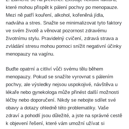
⁤které‌ mohou přispět k pálení​ pochvy po⁢ menopauze.
Mezi ně patří kouření, alkohol, kořeněná jídla,
nadváha a stres. Snažte se minimalizovat⁢ tyto ​faktory
ve svém ​životě a věnovat ​pozornost‍ zdravému
‌životnímu stylu. Pravidelný cvičení, zdravá strava a
⁢zvládání stresu mohou ​pomoci snížit⁢ negativní účinky
menopauzy ⁢na vagínu.
Buďte opatrní‌ a citliví vůči svému tělu během
menopauzy. Pokud se snažíte vyrovnat⁣ s pálením⁢
pochvy, ale výsledky‍ nejsou uspokojivé, návštěva u
lékaře‍ nebo‍ gynekologa může přinést další možnosti
⁢léčby ⁣nebo ‍doporučení. Nikdy se⁢ nebojte sdílet⁢ své
obavy a dotazy ohledně této problematiky. ⁤Vaše
zdraví a pohodlí jsou důležité, a jste‍ na správné ⁤cestě
k ​objevení řešení, které vám⁣ umožní ‌užívat⁤ si