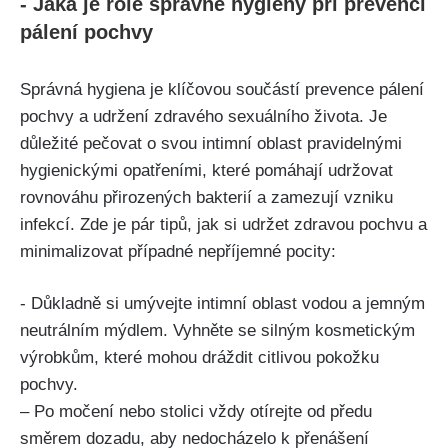
-‍ Jaká⁣ je⁤ role správné⁣ hygieny ⁣při prevenci
pálení pochvy
Správná hygiena je klíčovou součástí⁣ prevence pálení⁣
pochvy​ a udržení zdravého sexuálního života. Je
důležité pečovat o svou intimní oblast pravidelnými
hygienickými opatřeními,‌ které pomáhají udržovat
rovnováhu přirozených bakterií a zamezují vzniku
infekcí. Zde je⁢ pár tipů, jak si‌ udržet zdravou pochvu a
minimalizovat⁣ případné nepříjemné pocity:
-​ Důkladně si umývejte intimní oblast vodou a jemným‌
neutrálním mýdlem. Vyhněte‌ se silným ⁢kosmetickým
výrobkům, ⁢které mohou⁤ dráždit citlivou ‌pokožku
pochvy.
– Po močení nebo stolici vždy otírejte​ od ⁣předu
směrem dozadu,⁢ aby⁢ nedocházelo k ​přenášení