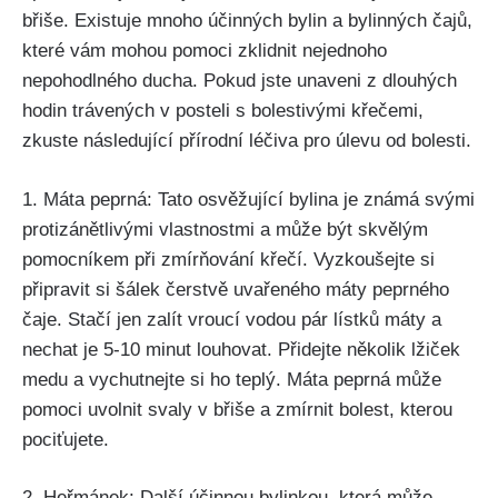
břiše. Existuje mnoho účinných bylin a ‍bylinných čajů,
které vám mohou pomoci zklidnit nejednoho
nepohodlného ducha. Pokud jste unaveni z dlouhých
hodin⁣ trávených ​v posteli s bolestivými křečemi,
zkuste následující přírodní léčiva pro úlevu od bolesti.
1. Máta peprná: Tato⁣ osvěžující bylina je známá ‍svými
protizánětlivými vlastnostmi a může být skvělým
pomocníkem⁤ při zmírňování křečí. ‌Vyzkoušejte si
připravit si šálek čerstvě uvařeného máty peprného
čaje. ⁤Stačí jen zalít vroucí vodou pár⁣ lístků máty a
nechat je 5-10 minut louhovat. Přidejte několik ⁤lžiček
medu a vychutnejte si ho teplý. Máta peprná může
pomoci uvolnit ​svaly v břiše ⁤a zmírnit⁢ bolest,‌ kterou
pociťujete.
2. Heřmánek: Další účinnou bylinkou, která může⁢