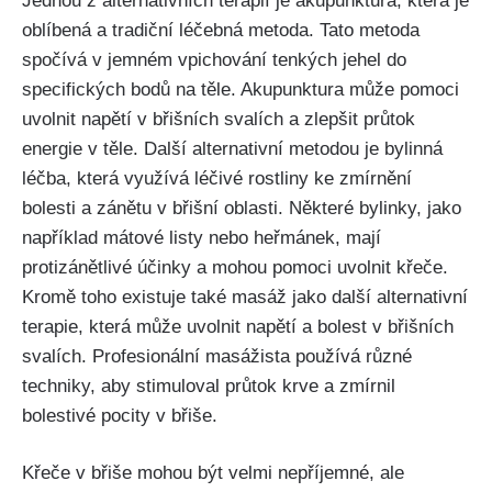
Jednou z alternativních terapií je ⁤akupunktura, která je
oblíbená a tradiční léčebná metoda. Tato metoda
spočívá v jemném vpichování tenkých jehel do
⁢specifických bodů na⁤ těle.​ Akupunktura⁣ může pomoci
uvolnit napětí v břišních svalích a zlepšit průtok
energie v těle. ⁣Další alternativní metodou je bylinná
léčba, která využívá léčivé rostliny ke zmírnění
bolesti a zánětu v‌ břišní oblasti. Některé​ bylinky,⁣ jako
‌například⁤ mátové listy nebo⁤ heřmánek, mají
protizánětlivé ​účinky a mohou⁤ pomoci uvolnit křeče.⁢
Kromě toho existuje také ​masáž jako další alternativní
terapie, která může uvolnit napětí a bolest v břišních
svalích. ⁤Profesionální masážista používá různé
⁤techniky, aby‌ stimuloval průtok krve a ‌zmírnil
bolestivé pocity v⁢ břiše.
Křeče v břiše‌ mohou být velmi ⁤nepříjemné, ale