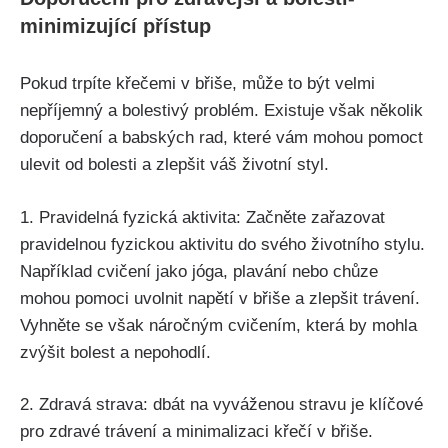
minimizující přístup
Pokud trpíte křečemi v břiše, může to být velmi
⁤nepříjemný ⁣a bolestivý problém. Existuje však několik
doporučení a babských rad, které vám mohou pomoct
ulevit od bolesti‍ a zlepšit váš životní styl.
1. Pravidelná fyzická aktivita: Začněte zařazovat
pravidelnou⁣ fyzickou aktivitu do‍ svého životního stylu.
Například cvičení jako jóga, plavání nebo chůze‌
mohou pomoci uvolnit napětí v ‍břiše a zlepšit trávení.
Vyhněte se však náročným ⁤cvičením, která ⁢by mohla
‌zvýšit bolest ⁢a nepohodlí.
2.⁢ Zdravá strava: dbát na vyváženou stravu je klíčové
pro zdravé trávení ‍a minimalizaci křečí‍ v břiše.