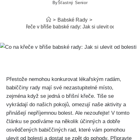
By
Šťastný Senior
>
Babské Rady
>
Co na křeče v břiše babské rady: Jak si ulevit od bolesti
Přestože nemohou ​konkurovat lékařským​ radám,
babiččiny rady mají své ⁣nezastupitelné místo,
zejména když se jedná o břišní​ křeče.‌ Tiše se
vykrádají do našich ⁢pokojů, omezují naše aktivity ​a
přinášejí nepříjemnou ⁣bolest. Ale ‌nezoufejte! V tomto
článku se podíváme na několik účinných a dobře
‌osvědčených babiččiných ​rad, které vám pomohou
ulevit ‍od bolesti a dostat se zpět do pohody. Připravte