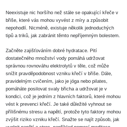
Neexistuje nic horšího než stále se opakující křeče v
břiše, které ‍vás mohou vyvést z míry a způsobit
nepohodlí. ​Nicméně, existuje několik jednoduchých
tipů a triků, jak zabránit těmto nepříjemným bolestem.
Začněte zajišťováním dobré⁣ hydratace. Pití
dostatečného množství vody pomáhá‌ udržovat
správnou rovnováhu elektrolytů v těle, což může
⁤snížit ⁢pravděpodobnost vzniku‌ křečí‍ v⁢ břiše. Dále,
pravidelným cvičením, jako je jóga nebo pilates,
pomáháte posilovat svaly břicha a udržovat je ‍v
kondici, ​což je jedním ⁤z hlavních faktorů, které mohou
vést k prevenci křečí. Je také důležité vyhnout ⁤se
přílišnému stresu a napětí, protože tyto faktory mohou‌
zvýšit riziko vzniku⁤ křečí. ⁢Snažte ‌se‍ najít způsob, jak