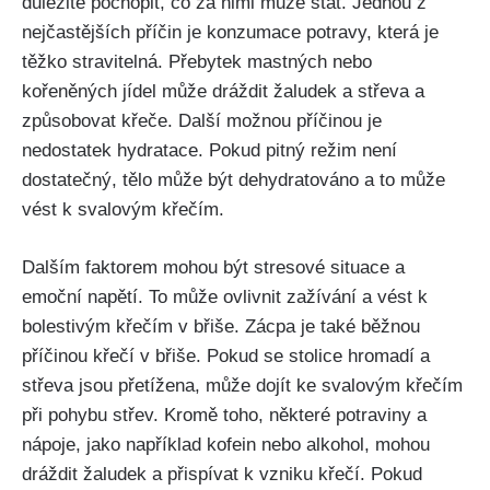
důležité‌ pochopit, co za nimi‍ může stát. Jednou ‍z
nejčastějších‍ příčin je konzumace potravy, která je
těžko stravitelná.⁣ Přebytek⁤ mastných nebo
kořeněných ⁢jídel může dráždit žaludek ⁤a ‌střeva a
způsobovat ‍křeče. Další možnou příčinou je
nedostatek hydratace. Pokud pitný ⁢režim není
dostatečný, tělo může být dehydratováno‌ a to může
⁣vést k svalovým křečím.
Dalším faktorem mohou být stresové situace a
emoční napětí. To může ovlivnit zažívání a vést k‌
bolestivým křečím v břiše. Zácpa je také běžnou
příčinou ‍křečí v břiše. Pokud se stolice hromadí a
střeva jsou přetížena, může dojít ke svalovým ⁢křečím
při ⁣pohybu střev. Kromě toho, některé potraviny a
nápoje, jako‌ například kofein ⁢nebo alkohol,⁣ mohou
dráždit žaludek a přispívat k vzniku ⁣křečí. Pokud