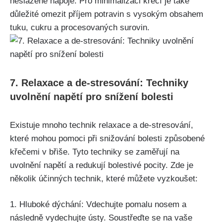
neslazené nápoje. Pro minimalizaci křečí je také
důležité omezit příjem ⁤potravin s ‌vysokým obsahem
tuku, cukru a⁤ procesovaných surovin.
7. Relaxace a de-stresování: Techniky
uvolnění napětí pro ⁣snížení ​bolesti
Existuje‍ mnoho technik relaxace⁤ a ⁣de-stresování,
které mohou pomoci při snižování​ bolesti způsobené
křečemi v břiše. ⁣Tyto techniky⁢ se zaměřují na‍
uvolnění napětí a redukují bolestivé pocity. ⁢Zde je
několik účinných technik, které můžete ​vyzkoušet:
1. Hluboké dýchání: Vdechujte pomalu nosem a
následně vydechujte ústy. Soustřeďte se na vaše