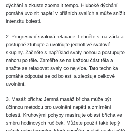
dýchání a zkuste zpomalit tempo. Hluboké dýchání
pomáhá uvolnit⁤ napětí v břišních svalích a může ‌snížit
intenzitu bolesti.
2. ⁢Progresivní svalová relaxace: Lehněte si na záda a
postupně ztuhujte⁤ a uvolňujte jednotlivé svalové
skupiny. Začněte s například svaly nohou a postupujte
nahoru po těle. Zaměřte se na každou část těla a
snažte se relaxovat svaly⁢ co nejvíce. Tato technika
pomáhá odpoutat se ⁤od bolesti a zlepšuje celkové
uvolnění.
3. Masáž břicha: Jemná masáž břicha může být
účinnou metodou pro uvolnění napětí a‌ zmírnění
bolesti. ​Kruhovými pohyby masírujte oblast břicha ve
‌směru ⁣hodinových ručiček. Můžete použít také teplý
ručník nebo termofor, ⁢který pomůže ‍uvolnit svaly ještě