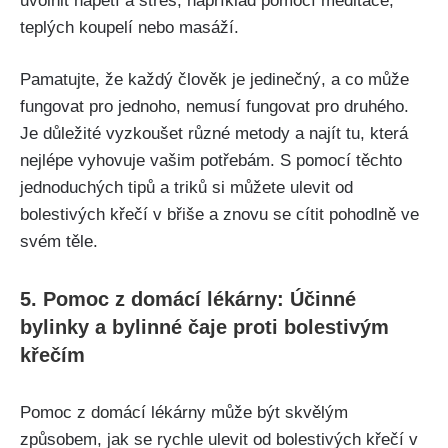
uvolnit napětí a stres,​ například pomocí meditace,
teplých koupelí nebo ⁣masáží.
Pamatujte, že každý člověk je jedinečný, a co ​může
fungovat pro jednoho, nemusí fungovat pro druhého.
Je důležité vyzkoušet různé metody a najít‌ tu, která
nejlépe vyhovuje vašim potřebám.⁢ S pomocí těchto
jednoduchých tipů a triků si můžete ulevit od
bolestivých křečí v břiše a znovu se cítit pohodlně ve
svém těle.
5. ​Pomoc z domácí lékárny: Účinné
bylinky a bylinné čaje proti bolestivým
křečím
Pomoc z‍ domácí lékárny může být skvělým
způsobem, jak se rychle‍ ulevit od bolestivých‌ křečí v