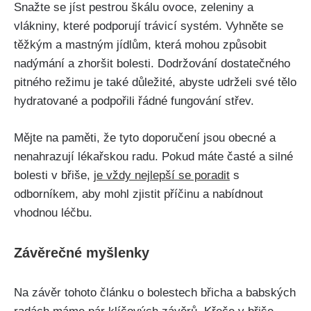
Snažte se jíst pestrou škálu ovoce, ⁣zeleniny a
vlákniny, které ‍podporují trávicí systém. Vyhněte se
těžkým‍ a mastným jídlům, která mohou způsobit
nadýmání a zhoršit bolesti. Dodržování dostatečného
pitného režimu je také důležité, abyste udrželi své ⁤tělo‌
hydratované a podpořili ⁣řádné fungování střev.
Mějte⁢ na paměti, že tyto doporučení jsou obecné a⁣
nenahrazují lékařskou radu.⁤ Pokud‌ máte časté a silné
⁣bolesti‌ v břiše,
je vždy nejlepší se poradit
s
odborníkem,‍ aby mohl zjistit příčinu a nabídnout
vhodnou⁢ léčbu.
Závěrečné myšlenky
Na závěr ‍tohoto článku o bolestech břicha‌ a babských