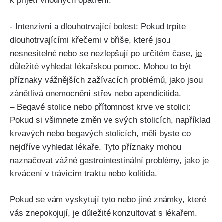
k přijetí⁣ vhodných opatření.
-‍ Intenzivní a dlouhotrvající bolest:⁣ Pokud‌ trpíte
dlouhotrvajícími křečemi v břiše,‍ které jsou
nesnesitelné nebo se nezlepšují po určitém čase,
je
důležité‌ vyhledat lékařskou pomoc
. ⁣Mohou to být
příznaky vážnějších zažívacích problémů, jako jsou
zánětlivá onemocnění střev nebo apendicitida.
– Begavé stolice nebo přítomnost krve ve stolici:
Pokud si všimnete změn ve ⁤svých ​stolicích, například
krvavých nebo begavých stolicích, měli byste co
nejdříve vyhledat lékaře.​ Tyto příznaky mohou
naznačovat ​vážné gastrointestinální⁢ problémy, jako je
krvácení v trávicím traktu⁣ nebo kolitida.
Pokud se vám vyskytují tyto nebo jiné známky, které⁤
vás znepokojují,⁤ je důležité‌ konzultovat s lékařem.