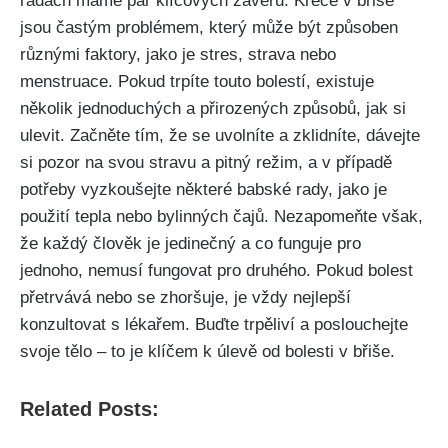
radách máme pár klíčových závěrů. Křeče v‌ břiše
jsou častým problémem, který může být⁢ způsoben
různými faktory, jako je stres, strava nebo
‍menstruace. Pokud trpíte touto bolestí, existuje
několik jednoduchých a ​přirozených způsobů, jak si
ulevit. Začněte tím, že se uvolníte a zklidníte, dávejte
⁤si pozor na‌ svou⁤ stravu a pitný režim,‌ a ⁢v případě
potřeby vyzkoušejte některé‌ babské rady, jako je
použití tepla nebo ‍bylinných čajů. Nezapomeňte‌ však,
že každý člověk je jedinečný a co funguje pro
jednoho, nemusí fungovat pro druhého. Pokud bolest
přetrvává nebo se zhoršuje, je vždy nejlepší
konzultovat s lékařem. Buďte⁣ trpěliví ⁤a poslouchejte
svoje tělo – to⁢ je klíčem k úlevě​ od bolesti v ⁢břiše.
Related Posts: