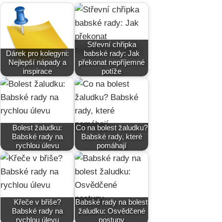
Střevní chřipka
Dárek pro kolegyni:
babské rady: Jak
Nejlepší nápady a
překonat nepříjemné
inspirace
potíže
Bolest žaludku:
Co na bolest žaludku?
Babské rady na
Babské rady, které
rychlou úlevu
pomáhají
Křeče v břiše?
Babské rady na bolest
Babské rady na
žaludku: Osvědčené
rychlou úlevu
postupy