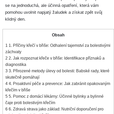
se na jednoduchá, ale účinná opatření,⁤ která ‍vám
⁢pomohou uvolnit napjatý ‌žaludek a‌ získat⁣ zpět svůj
klidný den.
Obsah
1
1. Příčiny‌ křečí v břiše: Odhalení tajemství za bolestivými
záchvaty
2
2. Jak rozpoznat křeče v břiše: Identifikace příznaků a
diagnostika
3
3. Přirozené metody úlevy od bolesti: Babské rady, ‌které
skutečně pomáhají
4
4. Proaktivní péče a prevence: Jak⁣ zabránit opakovaným
křečím v ​břiše
5
5. ​Pomoc z domácí lékárny: Účinné bylinky a bylinné
čaje proti bolestivým křečím
6
6. Zdravá strava jako základ: Nutriční doporučení pro