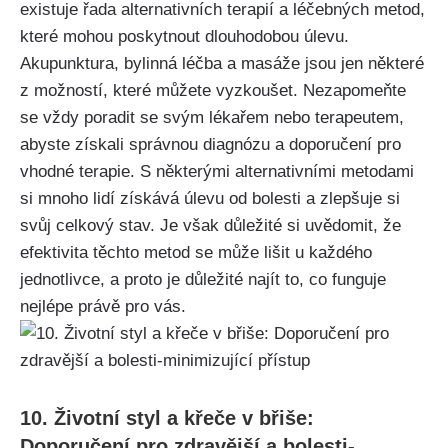
existuje ‌řada alternativních terapií a léčebných metod,
které mohou poskytnout dlouhodobou úlevu.
Akupunktura, bylinná léčba a masáže jsou jen ⁢některé
z možností,⁤ které můžete ​vyzkoušet. Nezapomeňte
se vždy poradit‍ se svým lékařem nebo terapeutem,
abyste získali správnou diagnózu a doporučení pro
vhodné terapie. S některými alternativními metodami
‌si mnoho lidí získává úlevu od bolesti a zlepšuje si
svůj celkový stav. Je však​ důležité si uvědomit, že
efektivita těchto‌ metod se‌ může lišit u každého​
jednotlivce, a proto ‌je důležité najít to, co funguje
nejlépe právě pro vás.
10. Životní⁣ styl a křeče ⁢v břiše:
Doporučení pro zdravější a bolesti-