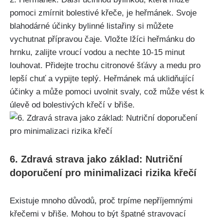
pomoci​ zmírnit bolestivé křeče, je heřmánek. Svoje
blahodárné‌ účinky bylinné listařiny si⁢ můžete
vychutnat přípravou čaje. Vložte lžíci heřmánku do⁢
hrnku, zalijte vroucí⁤ vodou a‌ nechte 10-15 minut​
louhovat. Přidejte trochu citronové⁢ šťávy a medu pro​
lepší chuť a vypijte teplý. Heřmánek má uklidňující
účinky a může pomoci uvolnit svaly, což může ⁣vést k
úlevě od bolestivých křečí v břiše.
6. Zdravá strava jako základ: Nutriční
doporučení pro minimalizaci rizika křečí
Existuje mnoho důvodů, proč trpíme nepříjemnými
⁣křečemi v břiše. Mohou to být špatné stravovací