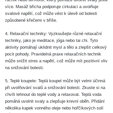
více. Masáž břicha podporuje cirkulaci a uvolňuje
svalové napětí, což může vést⁤ k úlevě od⁣ bolesti
způsobené⁣ křečemi⁤ v břiše.
4. Relaxační techniky: ‍Vyzkoušejte⁣ různé relaxační
⁤techniky, jako je meditace, jóga‌ nebo tai chi. Tyto
aktivity ⁤pomáhají uklidnit mysl a⁣ tělo a zlepšit celkový⁣
pocit pohody. Pravidelná praxe ⁣relaxačních technik
může ⁢snížit stres a napětí, což může mít pozitivní vliv
‍na snižování bolesti.
5. Teplé ​koupele: Teplá koupel ​může být velmi účinná
při uvolňování svalů a snižování bolesti. Zkuste si na
chvíli ⁢lehnout do⁢ teplé vody a ‍relaxovat. Teplá voda
⁢pomáhá uvolnit svaly a zlepšuje krevní oběh. Přidání
několika kapek vonného ⁣oleje nebo ⁣hořčíkových ‌solí