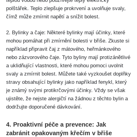
teplou vodou⁢ nebo používejte teplý elektrický
polštářek. Teplo zlepšuje prokrvení a uvolňuje svaly,‌
čímž může zmírnit ‌napětí a snížit bolest.
2. Bylinky a čaje: Některé bylinky mají ‌účinky, které
mohou pomáhat při zmírnění bolesti v břiše. Zkuste si
například připravit čaj z mátového, heřmánkového
nebo zázvorového ⁣čaje. Tyto byliny‌ mají protizánětlivé
a uklidňující vlastnosti, které mohou pomoci uvolnit
svaly a zmírnit⁢ bolest. Můžete také vyzkoušet‍ doplňky
stravy obsahující bylinky jako například fenykl, který
je známý ⁣svými protikrčovými účinky. Vždy se však
ujistěte, že nejste alergičtí na žádnou z těchto bylin⁢ a
dodržujte ‌doporučené dávkování.
4. Proaktivní péče a prevence: Jak⁣
zabránit opakovaným křečím v ​břiše