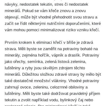
návyky, nedostatek tekutin, ⁣stres či nedostatek
minerálů. Pokud se vám křeče znovu a znovu
objevují, ​může být vhodné přehodnotit svou stravu ⁤a
začít ⁣se řídit některými nutričními doporučeními, které
vám mohou pomoci minimalizovat riziko vzniku křečí.
Prvním krokem k eliminaci křečí v břiše je⁢ zdravá
strava. Měli byste se zaměřit na potraviny bohaté ⁣na
minerály, zejména⁤ hořčík, vápník a draslík. Potraviny
jako ořechy,‍ semínka, zelená ‌listová zelenina,
⁣luštěniny a ryby jsou skvělým zdrojem těchto
minerálů. Důležitou složkou zdravé stravy by mělo ‌být
také dostatečné⁤ množství vlákniny. Vhodné ‍potraviny
zahrnují​ ovoce, zeleninu, celozrnné obiloviny a
‍luštěniny. Měli byste také dodržovat pravidelný příjem
tekutin a zvolit například ‌vodu, bylinkový ⁢čaj nebo