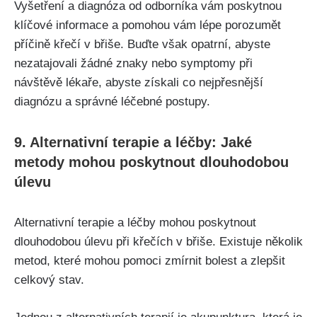
Vyšetření a diagnóza od odborníka vám poskytnou
klíčové informace a pomohou vám lépe​ porozumět
příčině křečí v břiše. Buďte však⁤ opatrní, abyste
nezatajovali žádné znaky nebo symptomy při
návštěvě lékaře, ⁣abyste​ získali⁤ co nejpřesnější
diagnózu​ a správné léčebné postupy.
9. Alternativní⁣ terapie ​a‍ léčby: ⁢Jaké
metody mohou ⁢poskytnout dlouhodobou
úlevu
Alternativní terapie a léčby mohou poskytnout
dlouhodobou úlevu⁣ při křečích v břiše. Existuje několik‍
metod,​ které mohou pomoci zmírnit bolest a⁢ zlepšit
celkový stav.