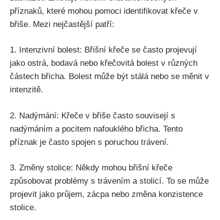
příznaků, které mohou ⁢pomoci identifikovat křeče v
břiše. Mezi nejčastější patří:
1. Intenzivní bolest: Břišní⁢ křeče⁢ se často projevují
⁤jako ostrá, bodavá⁢ nebo křečovitá ⁣bolest v různých
částech břicha. Bolest může být stálá nebo se měnit v
intenzitě.
2. Nadýmání: Křeče ​v břiše​ často⁤ souvisejí s
⁤nadýmáním a pocitem nafouklého břicha. Tento
příznak je často spojen‍ s poruchou trávení.
3.⁢ Změny⁣ stolice: ‌Někdy ‍mohou břišní křeče
způsobovat problémy‍ s ⁢trávením‌ a stolicí.⁢ To se může
projevit jako průjem, zácpa nebo ‍změna konzistence
stolice.