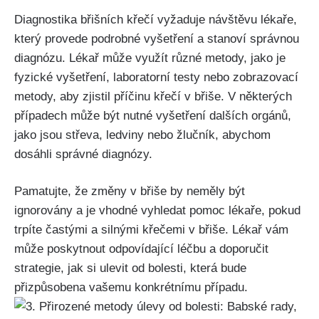
Diagnostika břišních‌ křečí vyžaduje návštěvu lékaře,
který provede⁣ podrobné ‍vyšetření a stanoví​ správnou
⁣diagnózu. Lékař‍ může využít různé metody, jako je
fyzické vyšetření, laboratorní testy ⁢nebo zobrazovací
metody, aby zjistil příčinu křečí v břiše. V některých
případech může být nutné vyšetření dalších orgánů,
jako jsou střeva, ledviny ⁣nebo žlučník, abychom
dosáhli správné diagnózy.
Pamatujte, ⁤že změny v břiše ⁢by neměly být
ignorovány‍ a ⁢je vhodné vyhledat pomoc lékaře, pokud
trpíte‌ častými a silnými křečemi v břiše. Lékař vám
může poskytnout odpovídající léčbu​ a doporučit
strategie,⁢ jak si ulevit od bolesti, která bude⁤
přizpůsobena⁤ vašemu konkrétnímu případu.