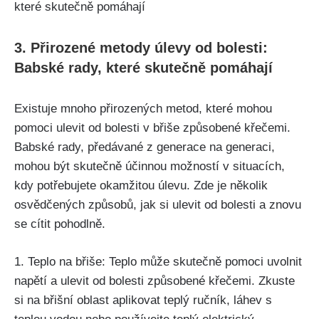
3. Přirozené metody úlevy od bolesti:
Babské rady, ‌které skutečně pomáhají
Existuje mnoho přirozených metod, které mohou
‌pomoci ulevit od bolesti v⁣ břiše způsobené‌ křečemi.
Babské rady, předávané z generace na generaci,​
mohou být skutečně účinnou možností v situacích,⁣
kdy potřebujete okamžitou úlevu. Zde je několik
osvědčených způsobů, jak si⁤ ulevit od bolesti a znovu⁢
se cítit pohodlně.
1. ​Teplo na břiše: Teplo může skutečně ⁢pomoci uvolnit
napětí ‍a ulevit od bolesti způsobené křečemi. Zkuste
si na břišní oblast aplikovat teplý ručník, láhev s