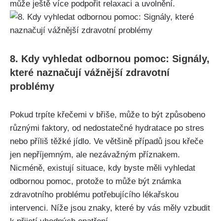
může ještě více podpořit relaxaci a ‌uvolnění.
8. Kdy vyhledat odbornou pomoc: Signály,
které naznačují vážnější zdravotní‌
problémy
Pokud⁤ trpíte křečemi v břiše, může to být⁢ způsobeno
různými faktory, od nedostatečné‍ hydratace⁤ po stres
nebo příliš těžké jídlo. Ve ‍většině ‍případů jsou křeče
jen nepříjemným, ale nezávažným příznakem.
⁣Nicméně, ⁤existují ⁣situace,‍ kdy byste měli vyhledat⁤
odbornou⁢ pomoc, protože to může být ‍známka‌
zdravotního problému potřebujícího​ lékařskou
intervenci. Níže ⁤jsou⁣ znaky, které by‌ vás měly vzbudit