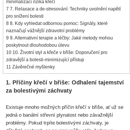
minimalizaci rizika křečí
7
7. Relaxace a de-stresování: Techniky uvolnění napětí
pro ⁣snížení ​bolesti
8
8. Kdy vyhledat odbornou pomoc: Signály, které
naznačují vážnější zdravotní‌ problémy
9
9. Alternativní⁣ terapie ​a‍ léčby: ⁢Jaké metody mohou
⁢poskytnout dlouhodobou úlevu
10
10. Životní⁣ styl a křeče ⁢v břiše: Doporučení pro
zdravější a bolesti-minimizující přístup
11
Závěrečné myšlenky
1. Příčiny‌ křečí v břiše: Odhalení tajemství
za bolestivými záchvaty
Existuje mnoho možných příčin ⁣křečí v břiše, ať už‍ se
jedná‍ o banální střevní plynatost nebo závažnější​
problémy. Pokud⁣ trpíte bolestivými záchvaty, je