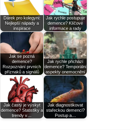
Dárek pro kolegyni:
Jak rychle postupuje
Nejlepší nápady a
demence? Klíčové
inspirace
informace a rady
Jak se pozná
demence?
Jak rychle přichází
Rozpoznání prvních
demence? Temporální
příznaků a signálů
aspekty onemocnění
Jak častý je výskyt
Jak diagnostikovat
demence? Statistiky a
stařeckou demenci?
trendy v…
Postup a…