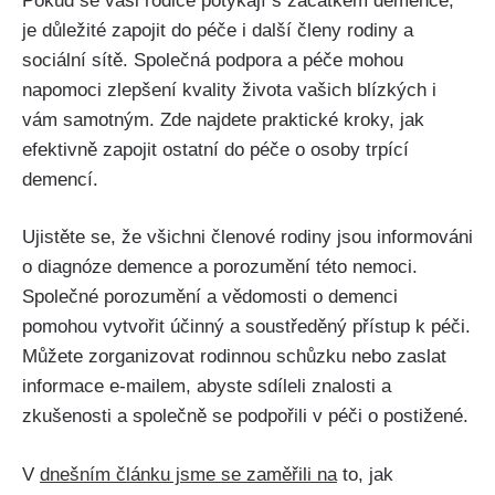
Pokud se vaši rodiče potýkají s začátkem demence,
je důležité zapojit do péče i další členy rodiny a
sociální sítě. Společná podpora a péče mohou
napomoci zlepšení kvality života vašich blízkých i
vám samotným. Zde najdete praktické kroky, jak
efektivně zapojit ostatní do péče o osoby trpící
demencí.
Ujistěte se, že všichni členové rodiny jsou informováni
o diagnóze demence a porozumění této nemoci.
Společné porozumění a vědomosti o demenci
pomohou vytvořit účinný a soustředěný přístup k péči.
Můžete zorganizovat rodinnou schůzku nebo zaslat
informace e-mailem, abyste sdíleli znalosti a
zkušenosti a společně se podpořili v péči o postižené.
V
dnešním článku jsme se zaměřili na
to, jak