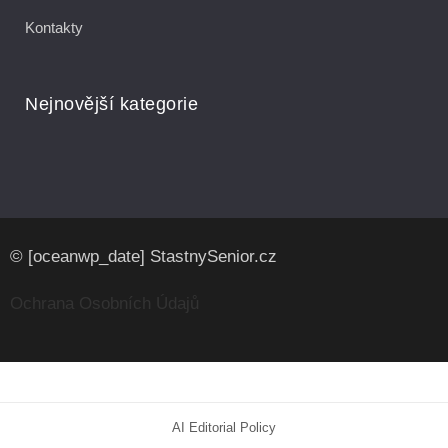
Kontakty
Nejnovější kategorie
© [oceanwp_date] StastnySenior.cz
Ochrana Osobních Údajů
AI Editorial Policy