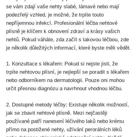
se vám⁣ zdají vaše⁢ nehty slabé, lámavé ‍nebo mají
podezřelý ‌vzhled, je možné, že trpíte touto
nepříjemnou ⁣infekcí. Profesionální léčba nehtové
plísně je klíčem k obnovení zdraví a krásy vašich
nehtů. Pokud ​váháte, zda začít s takovou léčbou,​ zde
je několik‍ důležitých informací, které byste měli vědět.
1. Konzultace s lékařem: Pokud si ⁤nejste jisti, že
trpíte ⁢nehtovou plísní, je nejlepší se​ poradit s lékařem
nebo odborníkem⁤ na dermatologii. Pouze oni mohou
⁤určit přesnou diagnózu a navrhnout vhodnou léčbu.⁣
2. Dostupné metody‌ léčby: ⁢Existuje několik ​možností,
jak se ⁢zbavit nehtové plísně.​ Mezi nejčastěji
používané patří‌ nanesení léčivého laků nebo krému
přímo na postižené nehty, užívání perorálních léků