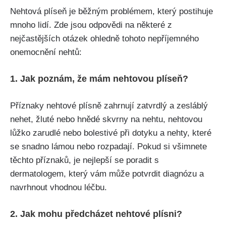
Nehtová plíseň je běžným‌ problémem, který⁢ postihuje
mnoho lidí. Zde jsou ⁢odpovědi na některé z
nejčastějších otázek ohledně tohoto nepříjemného
onemocnění nehtů:
1. Jak poznám, že mám nehtovou plíseň?
Příznaky nehtové plísně zahrnují zatvrdlý a zesláblý
nehet, žluté ​nebo hnědé skvrny ⁣na nehtu, nehtovou
lůžko zarudlé nebo bolestivé při dotyku a nehty, které‍
se snadno lámou nebo‍ rozpadají. Pokud si všimnete
těchto příznaků, je nejlepší se poradit s
dermatologem, který vám může potvrdit ⁤diagnózu a
navrhnout ⁤vhodnou léčbu.
2. ‌Jak mohu předcházet nehtové plísni?