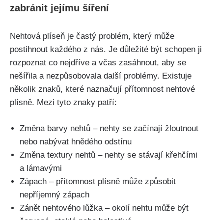
zabránit ‍jejímu šíření
Nehtová plíseň je častý problém, který může
⁢postihnout každého z nás. ⁣Je důležité⁤ být schopen ji
rozpoznat co​ nejdříve a včas zasáhnout, aby ⁣se
nešířila a nezpůsobovala ⁢další problémy. Existuje
několik znaků, které naznačují přítomnost nehtové
‍plísně. Mezi tyto znaky patří:
Změna barvy nehtů – nehty se začínají‍ žloutnout
nebo⁢ nabývat hnědého odstínu
Změna textury nehtů – nehty⁢ se stávají křehčími
a lámavými
Zápach⁢ – přítomnost⁤ plísně může způsobit‍
nepříjemný zápach
Zánět ⁤nehtového lůžka – okolí nehtu může být