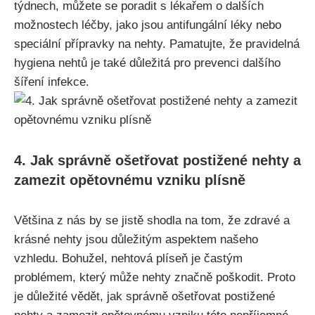
týdnech, můžete se poradit s lékařem o ‌dalších
možnostech ⁣léčby, jako jsou⁤ antifungální léky nebo
speciální přípravky ‍na nehty. Pamatujte, že ⁣pravidelná
hygiena ⁤nehtů​ je také důležitá⁣ pro ‍prevenci‍ dalšího
šíření infekce.
4. Jak správně ošetřovat postižené ⁣nehty a
zamezit opětovnému vzniku plísně
Většina z nás by se⁣ jistě shodla​ na tom, že zdravé a
krásné nehty jsou důležitým aspektem našeho
vzhledu.‌ Bohužel,‍ nehtová plíseň je častým
problémem, který může⁤ nehty ⁣značně poškodit. Proto
je důležité⁤ vědět, jak správně ošetřovat postižené