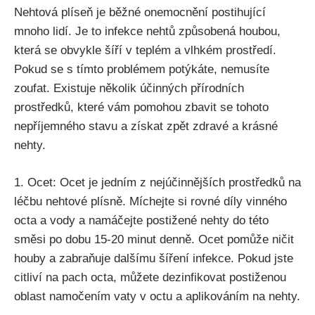
Nehtová plíseň je běžné onemocnění ⁤postihující
mnoho lidí. Je to infekce ⁢nehtů způsobená houbou,
⁢která ⁤se ⁤obvykle šíří v teplém a ​vlhkém prostředí.
⁣Pokud⁤ se ‍s ⁣tímto problémem potýkáte, nemusíte
zoufat. Existuje několik účinných přírodních
prostředků, které vám pomohou‍ zbavit se tohoto
nepříjemného stavu a získat zpět zdravé ⁢a krásné
‌nehty.
1. Ocet: Ocet je jedním z nejúčinnějších⁣ prostředků na
léčbu nehtové⁢ plísně. Míchejte⁢ si ‌rovné ​díly vinného
‌octa a vody a⁤ namáčejte postižené nehty do⁢ této
směsi po dobu 15-20 minut denně. Ocet pomůže ničit​
houby a zabraňuje dalšímu‍ šíření infekce. Pokud jste
citliví na pach octa, můžete ‌dezinfikovat postiženou
oblast namočením vaty‍ v octu a aplikováním na nehty.