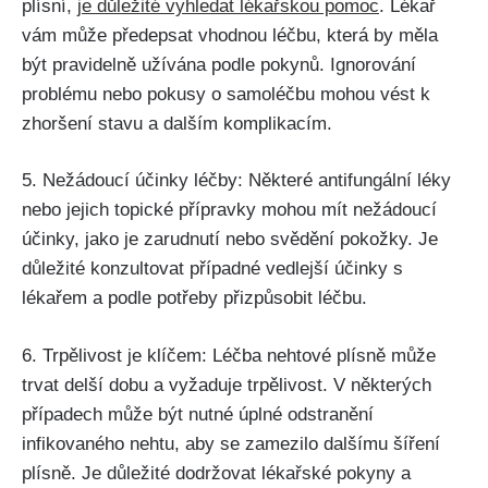
plísní,
je důležité vyhledat‍ lékařskou pomoc
. Lékař
vám může‌ předepsat vhodnou léčbu, která ‍by měla
⁣být pravidelně ‍užívána podle pokynů. Ignorování‍
problému nebo pokusy o‌ samoléčbu mohou vést k
zhoršení‍ stavu ⁢a dalším komplikacím.
5. Nežádoucí⁤ účinky ‌léčby:‌ Některé antifungální léky
nebo jejich topické ‌přípravky ⁤mohou mít nežádoucí
účinky,‍ jako je​ zarudnutí nebo svědění pokožky.⁣ Je
důležité ‌konzultovat případné vedlejší účinky⁣ s
lékařem a podle potřeby přizpůsobit léčbu.
6. Trpělivost je klíčem: Léčba nehtové plísně může
trvat delší​ dobu a vyžaduje trpělivost. V některých
případech může být nutné úplné odstranění
⁣infikovaného nehtu, aby se zamezilo dalšímu šíření
plísně. Je důležité dodržovat‌ lékařské pokyny a