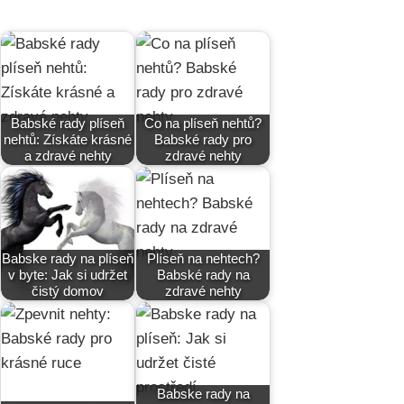
Babské rady plíseň
Co na plíseň nehtů?
nehtů: Získáte krásné
Babské rady pro
a zdravé nehty
zdravé nehty
Babske rady na plíseň
Plíseň na nehtech?
v byte: Jak si udržet
Babské rady na
čistý domov
zdravé nehty
Babske rady na