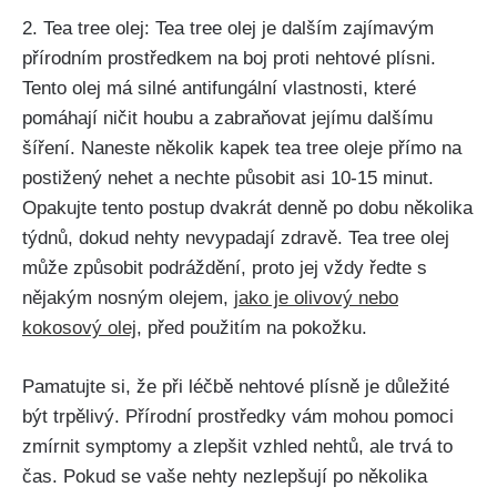
2. ‌Tea​ tree olej: Tea‍ tree olej je dalším zajímavým
přírodním prostředkem na‌ boj proti nehtové plísni.
Tento olej má silné antifungální vlastnosti, které
pomáhají ničit houbu a zabraňovat⁣ jejímu⁢ dalšímu
šíření.⁤ Naneste několik kapek⁣ tea ‍tree oleje přímo na
postižený nehet ⁢a nechte působit asi 10-15 minut.
⁤Opakujte tento postup dvakrát denně po dobu několika
týdnů, dokud nehty nevypadají zdravě. Tea⁣ tree olej
může způsobit podráždění, proto jej vždy ​ředte⁤ s
nějakým ‍nosným olejem,
jako je olivový nebo
kokosový olej
, před použitím na ‌pokožku.
Pamatujte si, že⁣ při léčbě nehtové plísně je důležité
‌být trpělivý. Přírodní prostředky vám ⁣mohou pomoci
zmírnit symptomy a zlepšit‍ vzhled⁢ nehtů, ale trvá ⁤to
čas. Pokud se vaše nehty nezlepšují po několika