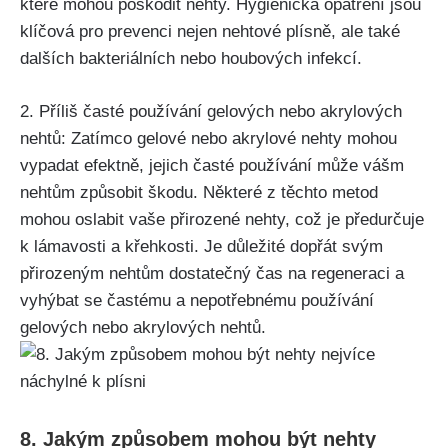
které ⁤mohou​ poškodit ⁢nehty. Hygienická⁤ opatření jsou
klíčová‌ pro ⁣prevenci nejen nehtové plísně, ​ale také
⁢dalších bakteriálních nebo houbových infekcí.
2. Příliš časté používání gelových nebo​ akrylových
nehtů: Zatímco gelové ‍nebo akrylové nehty mohou
⁣vypadat⁤ efektně, jejich časté používání může vášm
nehtům‌ způsobit škodu. Některé z těchto metod
mohou oslabit vaše ‌přirozené⁤ nehty, což je předurčuje
k lámavosti a křehkosti. Je ​důležité‌ dopřát svým
přirozeným nehtům⁢ dostatečný ‍čas na regeneraci a
‌vyhýbat se častému a ⁣nepotřebnému používání
gelových nebo akrylových nehtů.
8. Jakým způsobem‌ mohou být nehty