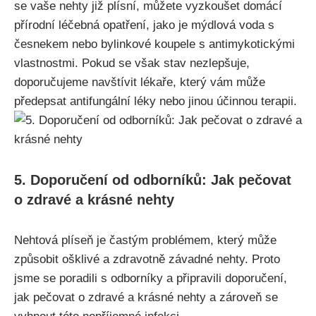
se vaše nehty již ⁤plísní,⁢ můžete vyzkoušet domácí
přírodní léčebná opatření, jako je mýdlová voda s
česnekem nebo bylinkové ​koupele s antimykotickými
vlastnostmi. Pokud⁢ se ⁣však stav nezlepšuje,
doporučujeme navštívit lékaře, který vám může
předepsat antifungální léky nebo ⁤jinou účinnou terapii.
5. ‌Doporučení od ‍odborníků: Jak pečovat
o zdravé a⁤ krásné ‌nehty
Nehtová plíseň je častým problémem, který může
způsobit ošklivé a zdravotně závadné nehty.‍ Proto
jsme se poradili s odborníky a připravili ⁢doporučení,
jak pečovat o zdravé a krásné⁢ nehty a‍ zároveň se