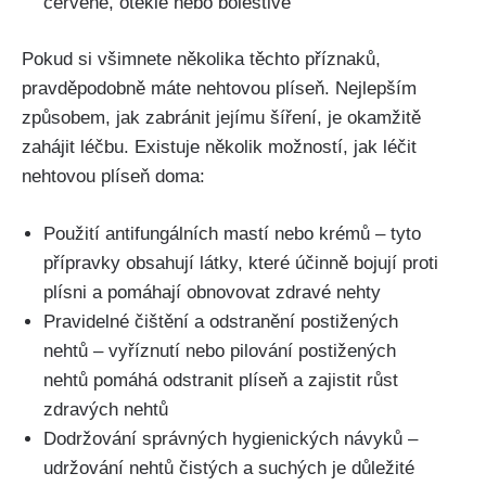
červené, oteklé nebo ⁤bolestivé
Pokud si ⁣všimnete ⁣několika těchto příznaků,​
pravděpodobně máte nehtovou plíseň. ​Nejlepším
způsobem, jak zabránit jejímu šíření, je okamžitě
zahájit⁤ léčbu.⁣ Existuje několik ⁤možností,⁣ jak ⁢léčit
nehtovou plíseň doma:
Použití antifungálních mastí nebo krémů – tyto
přípravky obsahují látky, které účinně bojují proti
plísni a ​pomáhají obnovovat⁤ zdravé nehty
Pravidelné čištění a‌ odstranění postižených
nehtů – vyříznutí nebo ​pilování‍ postižených
nehtů ‍pomáhá odstranit plíseň a zajistit ⁤růst
zdravých nehtů
Dodržování správných hygienických návyků⁢ –
udržování nehtů čistých⁣ a suchých je důležité