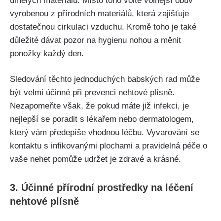
umělých materiálů. ‌Místo toho volte ​volnější obuv
vyrobenou z přírodních materiálů, která⁣ zajišťuje
dostatečnou​ cirkulaci vzduchu. Kromě toho je také
⁣důležité dávat pozor na hygienu nohou a měnit
ponožky každý den.
Sledování⁤ těchto jednoduchých babských​ rad může
být velmi účinné​ při prevenci nehtové ‌plísně.
Nezapomeňte však, že pokud máte již infekci, je
nejlepší se poradit s ⁣lékařem ‍nebo dermatologem,
který vám předepíše‍ vhodnou⁣ léčbu. Vyvarování se
kontaktu ⁣s infikovanými plochami a pravidelná péče ⁣o
vaše nehet pomůže udržet je zdravé a krásné.
3. Účinné přírodní prostředky na léčení​
nehtové plísně