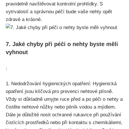
pravidelně⁢ navštěvovat kontrolní ⁣prohlídky. S
vytrvalostí ⁢a správnou péčí bude vaše ​nehty opět
zdravé a krásné.
7. Jaké chyby při péči o‌ nehty byste měli
vyhnout
:
1. Nedodržování hygienických ‌opatření: Hygienická
opatření jsou ‌klíčová pro prevenci nehtové ⁣plísně.
Vždy⁢ si důkladně ⁣umyjte ruce před ‌a po péči o nehty a⁢
čistěte nehtové ⁢nůžky nebo pilník vodou⁣ a mýdlem.
Dále⁢ je důležité ⁤nosit ochranné rukavice ⁤při používání
čistících prostředků nebo ​při kontaktu s chemikáliemi,