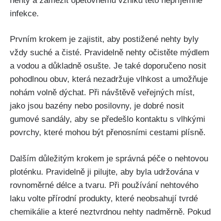
nehty a zamezit opětovnému vzniku této‍ nepříjemné
infekce.
Prvním krokem je zajistit, aby postižené nehty byly⁢
vždy suché a čisté. Pravidelně nehty očistěte mýdlem
a vodou a ⁢důkladně⁣ osušte. Je také doporučeno nosit⁢
pohodlnou obuv, ‍která nezadržuje vlhkost a umožňuje
nohám volně dýchat. Při ‍návštěvě ‍veřejných⁢ míst,​
jako⁢ jsou bazény nebo posilovny, je dobré ‍nosit
gumové sandály, ⁢aby se předešlo kontaktu s vlhkými
povrchy, které mohou​ být ⁢přenosními cestami plísně.
Dalším důležitým krokem ⁤je správná péče o nehtovou
ploténku. ⁣Pravidelně ji pilujte, aby​ byla ​udržována v⁢
rovnoměrné délce a tvaru. Při používání nehtového
laku volte přírodní produkty, které neobsahují tvrdé
chemikálie a které neztvrdnou nehty nadměrně. Pokud