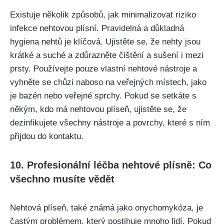
Existuje několik způsobů, jak⁢ minimalizovat riziko
infekce nehtovou plísní. Pravidelná a důkladná
hygiena nehtů ​je klíčová. Ujistěte se, že nehty ‍jsou
krátké a suché​ a zdůrazněte čištění a sušení i ⁤mezi
prsty. Používejte pouze vlastní nehtové nástroje a
vyhněte se chůzi naboso⁤ na ‍veřejných ⁣místech, ⁤jako
je⁢ bazén nebo veřejné sprchy. ‌Pokud ​se setkáte s
někým, kdo⁣ má nehtovou‍ plíseň, ujistěte⁢ se, že⁤
dezinfikujete všechny ⁢nástroje a povrchy, které s ním‌
přijdou do⁤ kontaktu.
10. ⁤Profesionální léčba nehtové plísně:‍ Co
všechno ⁢musíte vědět
Nehtová plíseň, také známá​ jako​ onychomykóza, je ​
častým problémem, který postihuje mnoho lidí. Pokud⁤