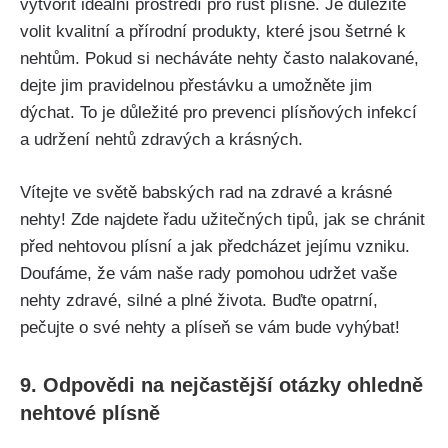
vytvořit ideální prostředí pro růst‌ plísně. Je důležité⁢
volit kvalitní‍ a přírodní produkty, které‌ jsou⁣ šetrné k​
nehtům. ⁢Pokud si ‌necháváte ⁢nehty často nalakované,
dejte jim pravidelnou přestávku a umožněte jim
⁤dýchat. To je ⁤důležité ⁤pro‌ prevenci plísňových infekcí
a⁢ udržení nehtů zdravých a krásných.
Vítejte ​ve⁣ světě babských rad na zdravé a krásné⁣
nehty! Zde⁤ najdete řadu⁣ užitečných​ tipů, jak⁣ se chránit⁣
před nehtovou plísní a jak předcházet jejímu⁣ vzniku.
Doufáme, že vám naše rady pomohou ⁤udržet vaše
nehty ⁤zdravé, silné a plné⁢ života. Buďte opatrní,
pečujte o své​ nehty a plíseň se vám bude vyhýbat!
9. Odpovědi na nejčastější otázky ohledně
​nehtové plísně