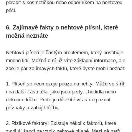
poradit​ s kosmetičkou nebo odborníkem na nehtovou‌
péči.
6. Zajímavé fakty o nehtové plísni, které
možná neznáte
Nehtová plíseň je častým problémem, který postihuje
mnoho lidí. Možná o ní ⁣už víte základní informace, ale
zde je pár ​zajímavých faktů, ⁣které byste mohli neznat:
1. Plíseň se neomezuje⁢ pouze na nehty: Může se šířit
i ‌na ⁣další části těla,‌ jako‌ jsou ⁣prsty,‍ chodidla nebo
dokonce kůže. Proto je důležité včas rozpoznat
příznaky ‍a ⁤zahájit léčbu.
2. Rizikové faktory: Existuje několik faktorů, které
zvyšují šanci na‍ vznik nehtové plísně. Mezi‌ ně patří⁣