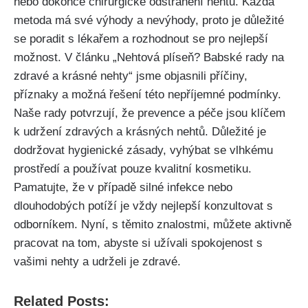
nebo⁤ dokonce⁢ chirurgické odstranění nehtu.⁣ Každá⁤
metoda ‍má své výhody a nevýhody, proto je důležité
⁤se poradit‍ s ​lékařem‍ a rozhodnout se pro nejlepší
možnost. V článku „Nehtová plíseň? ‌Babské rady na
zdravé a krásné nehty“ jsme objasnili příčiny,
příznaky a​ možná řešení této nepříjemné podmínky.
Naše rady​ potvrzují, že prevence ‌a péče jsou klíčem
k⁤ udržení zdravých⁣ a krásných nehtů. Důležité je
dodržovat hygienické zásady, ⁢vyhýbat se vlhkému⁣
prostředí a​ používat‌ pouze‍ kvalitní kosmetiku.
Pamatujte, že v případě silné infekce nebo
dlouhodobých potíží je vždy nejlepší konzultovat s
odborníkem. Nyní, s těmito znalostmi, můžete aktivně‌
pracovat na tom, abyste si užívali ‍spokojenost ‌s​
vašimi ⁢nehty a udrželi je ​zdravé.
Related Posts: