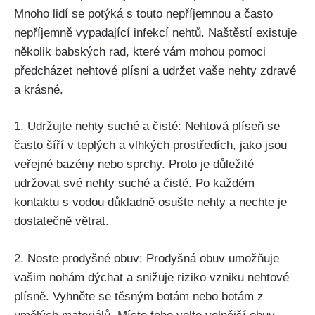
Mnoho ⁣lidí se potýká s touto nepříjemnou a ⁢často
nepříjemně vypadající infekcí ‍nehtů.‌ Naštěstí⁢ existuje‍
několik babských‌ rad, které vám ⁤mohou pomoci
předcházet nehtové⁢ plísni a udržet‍ vaše nehty ⁢zdravé
a krásné.
1. Udržujte nehty suché ​a ⁢čisté: ⁣Nehtová plíseň se
‌často šíří ⁢v teplých a​ vlhkých ‌prostředích, jako jsou
‌veřejné bazény nebo⁣ sprchy. Proto je důležité
‍udržovat své ⁤nehty suché a čisté. Po každém‍
kontaktu s vodou​ důkladně osušte nehty ⁢a nechte⁤ je⁢
dostatečně větrat.
2. ⁤Noste prodyšné obuv: Prodyšná obuv umožňuje
vašim nohám dýchat a‌ snižuje riziko vzniku nehtové
plísně. Vyhněte ⁣se těsným botám nebo botám z