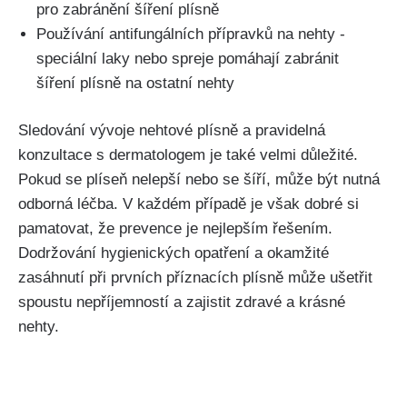
pro zabránění šíření⁣ plísně
Používání antifungálních přípravků na​ nehty ‌-
speciální laky nebo spreje pomáhají zabránit
šíření plísně na ostatní nehty
Sledování vývoje nehtové plísně a pravidelná
konzultace s dermatologem⁢ je také velmi důležité.
Pokud se plíseň nelepší⁢ nebo se šíří, může být⁣ nutná
‍odborná‌ léčba. V každém ​případě je však dobré si
‍pamatovat, že prevence je​ nejlepším⁣ řešením.
Dodržování ‍hygienických opatření a⁢ okamžité
zasáhnutí ‌při prvních příznacích ‍plísně může ušetřit
spoustu nepříjemností a zajistit zdravé a krásné⁢
nehty.