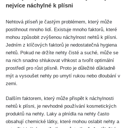
nejvíce náchylné k plísni
Nehtová plíseň je častým problémem, který může
postihnout ⁤mnoho⁣ lidí. ⁤Existuje⁤ mnoho faktorů, které
mohou způsobit zvýšenou náchylnost nehtů⁣ k plísni.
Jedním z ⁢klíčových faktorů je nedostatečná⁢ hygiena
nehtů. Pokud ne držíte nehty⁢ čisté a ​suché, může se
⁤na nich snadno‍ shlukovat vlhkost a tvořit optimální
prostředí pro růst plísně. Proto ⁣je důležité důkladně
mýt a vysoušet nehty po umytí rukou nebo ⁤dloubání v
zemi.
Dalším​ faktorem, který může přispět k náchylnosti
nehtů k plísni, ‍je nevhodné používání⁣ kosmetických
produktů na‌ nehty. Laky a plnídla na nehty často
obsahují chemické⁢ látky, které mohou oslabit nehty a