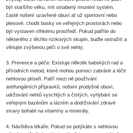
být staršího věku, mít oslabený imunitní systém,
časté nošení ⁢uzavřené obuvi ⁣ať už sportovní nebo⁣
plesové, chodit bosky ve veřejných prostorách ‌nebo
být vystaven vlhkému prostředí. Pokud patříte do
některého z‍ těchto rizikových skupin, buďte ostražití⁣ a
věnujte ​zvýšenou ⁢péči o ⁤své nehty.
3. Prevence a péče:⁣ Existuje ⁤několik babských rad a
přírodních metod, které⁢ mohou pomoci zabránit a léčit
nehtovou plíseň. Patří mezi ně používání
antifungálních přípravků, nošení prodyšné obuvi,
⁢udržování nehtů vyschlých ​a čistých, vyhýbání se​
veřejným bazénům a lázním a⁢ dodržování zdravé
stravy bohaté na vitamíny a minerály.
4. Návštěva lékaře: Pokud se​ potýkáte s nehtovou​