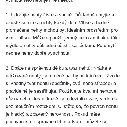
vyhnout této nepříjemné‍ infekci.
1. Udržujte nehty čisté a suché: Důkladně umyjte ‌a
osušte si ruce a nehty každý den. ‍Vlhké a hodně
promáčené nehty‌ mohou být ideálním prostředím pro
vznik plísní.​ Můžete použít jemný nebo antibakteriální
mýdlo‍ a nehty důkladně ⁣očistit kartáčkem. Po umytí
nechte nehty dobře vyschnout.
2. ⁤Dbáte na správnou délku‍ a tvar ⁤nehtů: Krátké a ​
udržované ​nehty‌ jsou⁣ méně náchylné k infekci. Zvolte
si ‌vhodný tvar nehtů (obdélník, ovál nebo střapce)​ a
⁤pravidelně je sestřihujte. ​Používejte kvalitní nehtové
nůžky nebo kleště, které jsou dezinfikovány vodou​ s
dezinfekčním roztokem. Ujistěte se, ⁢že povrch nehtu
je hladký ‍a zbavený nerovností.⁤ Pokud máte
pochybnosti o správné délce a tvaru,⁣ můžete ⁢se