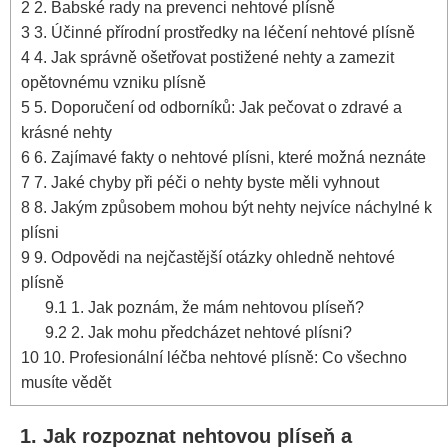
2
2. Babské ⁤rady na ​prevenci⁣ nehtové plísně
3
3. Účinné přírodní prostředky na léčení​ nehtové plísně
4
4. Jak správně ošetřovat postižené ⁣nehty a zamezit
opětovnému vzniku plísně
5
5. ‌Doporučení od ‍odborníků: Jak pečovat o zdravé a⁤
krásné ‌nehty
6
6. Zajímavé fakty o nehtové plísni, které možná neznáte
7
7. Jaké chyby při péči o‌ nehty byste měli vyhnout
8
8. Jakým způsobem‌ mohou být nehty nejvíce náchylné k
plísni
9
9. Odpovědi na nejčastější otázky ohledně ​nehtové
plísně
9.1
1. Jak poznám, že mám nehtovou plíseň?
9.2
2. ‌Jak mohu předcházet nehtové plísni?
10
10. ⁤Profesionální léčba nehtové plísně:‍ Co všechno
⁢musíte vědět
1. Jak rozpoznat nehtovou plíseň a