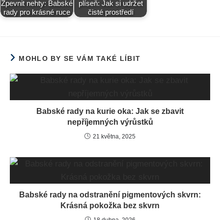
Zpevnit nehty: Babské
plíseň: Jak si udržet
rady pro krásné ruce
čisté prostředí
MOHLO BY SE VÁM TAKÉ LÍBIT
Babské rady na kurie oka: Jak se zbavit
nepříjemných výrůstků
21 května, 2025
Babské rady na odstranění pigmentových skvrn:
Krásná pokožka bez skvrn
18 dubna, 2026