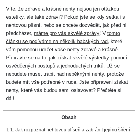
‍Víte,⁢ že zdravé ‌a⁤ krásné nehty nejsou jen otázkou⁤
estetiky, ale také zdraví? ⁤Pokud jste se kdy setkali s
‌nehtovou ​plísní, nebo ⁣se chcete ⁤dozvědět, jak před ní
předcházet,
máme pro vás skvělé zprávy
! V
tomto
‍článku se podíváme na několik babských rad
, které
vám⁢ pomohou‌ udržet ⁤vaše​ nehty zdravé ‍a krásné.​
Připravte se na to, jak získat ⁤skvělé výsledky pomocí
osvědčených⁣ postupů a ​jednoduchých triků. Už ⁤se
nebudete muset trápit nad nepěknými⁤ nehty, protože
budete ⁢mít vše potřebné v ruce. Jste připraveni získat
nehty, které vás budou⁤ sami oslavovat? ‍Přečtěte si
‍dál!
Obsah
1
1. Jak rozpoznat nehtovou plíseň a zabránit ‍jejímu šíření