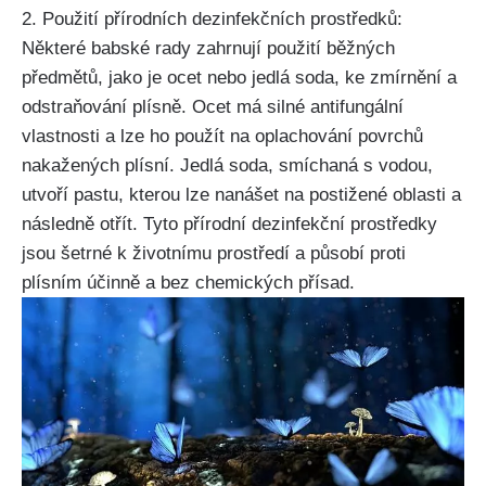
2. ‌Použití⁣ přírodních dezinfekčních prostředků:
Některé babské rady zahrnují ‍použití‍ běžných
předmětů, jako je ocet nebo jedlá soda, ke zmírnění a ​
odstraňování plísně. Ocet má silné antifungální
vlastnosti a lze ​ho použít na oplachování povrchů‍
nakažených ​plísní. Jedlá soda,‍ smíchaná s ‍vodou,
utvoří pastu, kterou lze nanášet na postižené ⁢oblasti a
následně otřít. Tyto přírodní ‌dezinfekční prostředky
jsou šetrné ⁢k životnímu prostředí a působí proti
plísním účinně a bez chemických přísad.