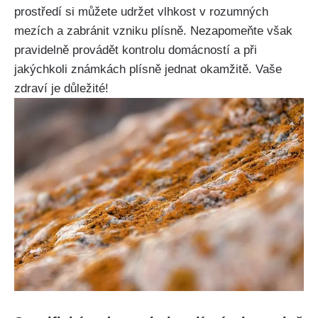
prostředí ⁣si​ můžete udržet vlhkost v rozumných
mezích a‍ zabránit vzniku⁢ plísně. Nezapomeňte však
pravidelně provádět kontrolu domácností a⁣ při
jakýchkoli známkách plísně ⁤jednat okamžitě. Vaše
⁢zdraví je důležité!