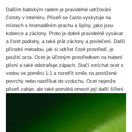
Dalším babským radem je pravidelné udržování⁣
čistoty v interiéru. Plíseň‍ se často vyskytuje na
místech s ‍hromaděním prachu a ​špíny, jako ​jsou
koberce‌ a záclony. Proto je dobré pravidelně vysávat
a čistit podlahy, a také prát záclony a povlečení. ⁢Další
přírodní ‌metodou, jak ⁢si udržet ⁢čisté prostředí, je
použití octa. Ocet ‌je ⁤účinným​ prostředkem na hubení
plísní a⁣ také ⁣odstraňuje zápach. Stačí smíchat ocet s
vodou ve poměru 1:1 a rozetřít směs na ‌postižené
⁤povrchy nebo nastříkat do vzduchu. Ocet nejenže
plíseň zabije, ale také pomáhá omezit její další šíření.