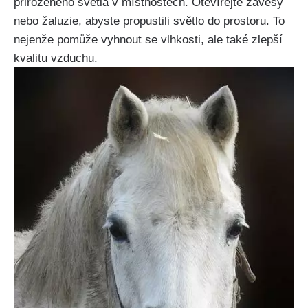
přirozeného světla v místnostech. Otevírejte závěsy
nebo žaluzie, abyste ‌propustili světlo do prostoru. To
nejenže pomůže vyhnout se vlhkosti, ⁢ale‍ také zlepší
kvalitu ⁤vzduchu.