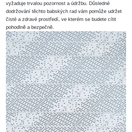
vyžaduje​ trvalou⁣ pozornost a údržbu. Důsledné
dodržování ‌těchto ⁢babských rad vám pomůže​ udržet
‍čisté ⁤a zdravé prostředí, ‍ve⁤ kterém se budete cítit‍
pohodlně a bezpečně.