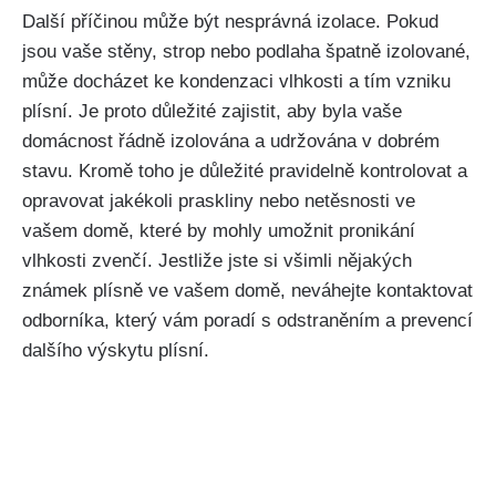
Další příčinou může být nesprávná izolace. Pokud
jsou vaše stěny, strop nebo podlaha špatně‍ izolované,
může docházet ke kondenzaci vlhkosti a ⁣tím vzniku
plísní. Je proto důležité zajistit, aby byla vaše⁣
domácnost řádně ‌izolována a udržována⁢ v dobrém
stavu. Kromě⁢ toho je důležité pravidelně kontrolovat a
opravovat jakékoli⁤ praskliny nebo netěsnosti​ ve
vašem domě, které by mohly umožnit‌ pronikání
‍vlhkosti zvenčí. Jestliže jste si​ všimli nějakých
známek plísně ve vašem domě, ⁣neváhejte kontaktovat
odborníka, který vám⁤ poradí s​ odstraněním a prevencí
dalšího výskytu plísní.