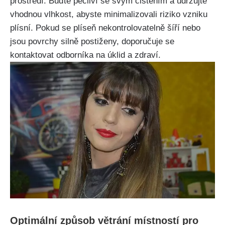
⁤prostředí. Buďte pečliví se​ svým čištěním a udržujte
vhodnou vlhkost, abyste minimalizovali riziko vzniku
plísní. Pokud se plíseň‌ nekontrolovatelně šíří nebo
jsou povrchy silně⁣ postiženy, doporučuje‍ se
kontaktovat odborníka‍ na úklid a zdraví.
Optimální⁤ způsob větrání místností pro