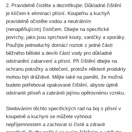
2. Pravidelně čistěte a dezinfikujte: Důkladné čištění
je klíčem k eliminaci plísní.​ Koupeľnu a kuchyň
pravidelně ‌očistěte⁣ vodou ‌a⁣ neutrálním
(nenapěňujícim) ⁤čističem. Dbejte na specifické
povrchy, jako‍ jsou‌ sprchové kouty, vaničky a sporáky.
Použijte jednoduchý domácí roztok⁢ z jedné části
běžného bělidel a devíti částí vody pro důkladné
odstranění zabarvení a ​plísní. Při čištění dbejte na
ochranu ⁢pokožky a oblečení, protože některé produkty
mohou být dráždivé. Mějte také na paměti, že možná
budete potřebovat opakované čištění, abyste‍ úplně
odstranili plíseň a zabránili jejímu​ opětovnému vzniku.
Sledováním těchto specifických rad na boj ⁢s ⁤plísní v
koupelně a kuchyni se můžete vyhnout
nepříjemnostem a zachovat si ⁤čisté a zdravé