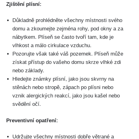
Zjištění plísní:
Důkladně prohlédněte všechny místnosti svého
domu a zkoumejte zejména rohy, ⁤pod ​okny ⁤a za
nábytkem. Plíseň se často tvoří tam, ⁢kde je
vlhkost ‌a málo cirkulace⁤ vzduchu.
Pozorujte však také‍ váš pozemek. Plíseň může
získat přístup do vašeho domu skrze vlhké zdi
nebo základy.
Hledejte známky plísní, jako jsou skvrny na
stěnách nebo stropě, zápach po plísni nebo‍
vznik alergických reakcí, jako jsou ​kašel nebo
svědění očí.
Preventivní opatření:
Udržujte‍ všechny místnosti ⁢dobře​ větrané a⁢