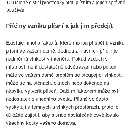
10
Účinné​ čisticí prostředky proti plísním a jejich správné
používání
Příčiny vzniku plísní‌ a jak jim předejít
Existuje mnoho faktorů, které mohou přispět k vzniku
plísní ve vašem​ domě. Jednou z ‌hlavních příčin ⁣je
nadměrná vlhkost v interiéru. Pokud vzduch v
místnosti ⁤není dostatečně odvětráván nebo pokud
máte ve vašem domě problém se stoupající vlhkostí,
může se na⁣ stěnách, oknech nebo dokonce na
nábytku vytvořit plíseň. Dalším faktorem může být
nedostatek slunečního světla. Plísně se často
vyskytují v temných a vlhkých prostorách, proto je
důležité zajistit, aby slunce dostatečně osvětlovalo
všechny kouty vašeho domova.⁢