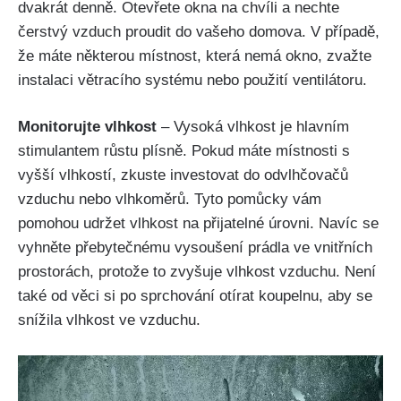
dvakrát denně. Otevřete okna na chvíli a nechte
čerstvý⁢ vzduch proudit do vašeho domova. V ⁢případě,⁢
že máte některou místnost, která nemá okno, zvažte
instalaci větracího systému nebo použití ventilátoru.
Monitorujte vlhkost
– Vysoká‌ vlhkost je hlavním⁣
stimulantem růstu plísně. Pokud máte místnosti s
vyšší vlhkostí, zkuste investovat do odvlhčovačů​
vzduchu⁤ nebo vlhkoměrů. Tyto ‍pomůcky vám‌
pomohou ⁢udržet ⁤vlhkost na přijatelné úrovni. Navíc se ​
vyhněte přebytečnému vysoušení prádla ve vnitřních
prostorách, protože to zvyšuje vlhkost vzduchu. Není
také od věci si po sprchování otírat⁣ koupelnu, aby se
snížila vlhkost ve vzduchu.