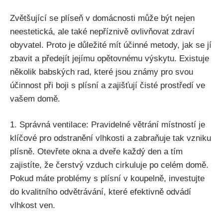
Zvětšující se plíseň ​v domácnosti může být nejen
neestetická, ale také nepříznivě ovlivňovat zdraví
obyvatel. Proto je ⁢důležité mít účinné metody, jak se ‍jí
zbavit a předejít⁤ jejímu opětovnému výskytu. Existuje
několik babských rad, které jsou známy pro‍ svou
účinnost při ⁢boji‍ s⁣ plísní ⁣a zajišťují čisté prostředí ve
vašem domě.
1. Správná⁤ ventilace: Pravidelné větrání místností je
klíčové ‌pro odstranění‌ vlhkosti a zabraňuje tak vzniku
plísně. Otevřete okna a dveře každý den a tím
zajistíte, že čerstvý vzduch cirkuluje po‌ celém ‌domě.
Pokud⁤ máte problémy s plísní v‍ koupelně, investujte
do​ kvalitního⁤ odvětrávání, které efektivně odvádí
vlhkost‌ ven.