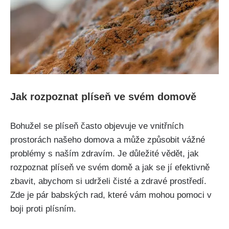
Jak rozpoznat plíseň ve svém domově
Bohužel se plíseň často objevuje⁣ ve ⁣vnitřních
prostorách našeho domova a může způsobit vážné
problémy s naším zdravím.⁣ Je důležité vědět, jak‍
rozpoznat ​plíseň ve svém domě a jak se jí efektivně
zbavit,‍ abychom si udrželi čisté a zdravé prostředí.
Zde je pár babských rad, které ⁢vám mohou⁤ pomoci ‌v
boji proti ⁢plísním.