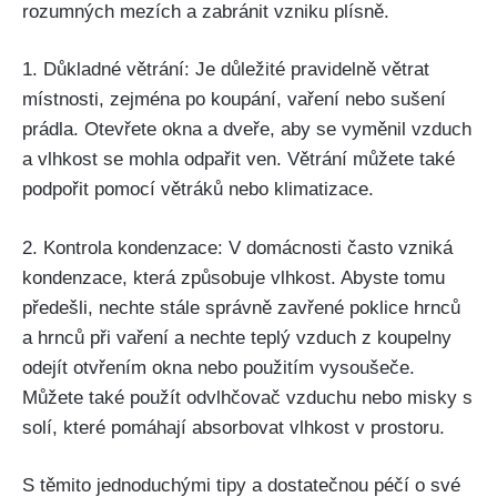
rozumných mezích a zabránit vzniku plísně.
1. Důkladné větrání: Je důležité pravidelně větrat
místnosti, zejména po koupání, vaření nebo sušení
prádla. Otevřete okna a dveře, aby se⁣ vyměnil ⁣vzduch
a vlhkost ⁣se mohla odpařit ven. Větrání můžete také
podpořit pomocí​ větráků nebo klimatizace.
2. Kontrola kondenzace: V domácnosti často vzniká
kondenzace,‍ která způsobuje vlhkost. Abyste tomu
⁢předešli, nechte stále správně zavřené poklice hrnců
a hrnců při⁤ vaření a nechte teplý vzduch z koupelny
odejít otvřením okna nebo použitím vysoušeče.
Můžete také použít odvlhčovač vzduchu nebo‍ misky s
solí, které pomáhají absorbovat vlhkost v ⁤prostoru.
S těmito jednoduchými⁣ tipy a dostatečnou‍ péčí o své