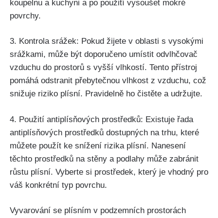
koupelnu a⁤ kuchyni a po použití vysoušet mokré
povrchy.
3. Kontrola srážek: Pokud žijete v oblasti s⁢ vysokými
srážkami, může být doporučeno umístit odvlhčovač
⁣vzduchu do⁤ prostorů⁤ s vyšší vlhkostí. Tento ‍přístroj⁣
pomáhá odstranit přebytečnou vlhkost z⁤ vzduchu, což
snižuje riziko plísní. Pravidelně ho čistěte a udržujte.
4. Použití antiplísňových prostředků: Existuje řada
antiplísňových prostředků dostupných ⁣na trhu, které
⁤můžete použít ke‍ snížení rizika plísní. Nanesení
těchto prostředků na stěny a podlahy může zabránit
růstu ‌plísní. Vyberte si prostředek, který je⁤ vhodný pro
váš konkrétní​ typ povrchu.
Vyvarování⁣ se plísním v podzemních prostorách