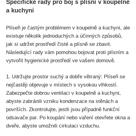
Specifické rady pro boj s plísní v⁤ koupelně
a kuchyni
Plíseň⁢ je častým ⁣problémem v koupelně a kuchyni, ale
existuje několik jednoduchých a účinných způsobů,
jak si udržet prostředí čisté a plísně se zbavit.⁤
Následující rady vám pomohou‌ bojovat proti plísním a
vytvořit hygienické prostředí ve vašem domově.
1. Udržujte prostor⁢ suchý a dobře větraný: Plíseň se
nejčastěji​ objevuje v⁢ místech ‌s vysokou vlhkostí.
Zabezpečte dobrou ventilaci v koupelně ​a kuchyni,
abyste zabránili vzniku​ kondenzace na stěnách a
površích.‌ Zkontrolujte,‍ jestli jsou případně funkční
odsavače⁣ par. Po koupání nebo vaření otevřete okna⁣ a
dveře, abyste‍ umožnili cirkulaci vzduchu.