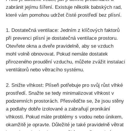
zabránit jejímu šíření. Existuje několik babských‍ rad,
které vám pomohou​ udržet čisté prostředí bez plísní.
1. Dostatečná ventilace: Jedním​ z klíčových faktorů
při prevenci plísní je dostatečná ventilace prostoru.⁣
Otevřete okna ⁣a dveře pravidelně,⁤ aby se vzduch⁢
mohl volně⁣ obnovovat. ⁢Pokud nemáte dostatek
přirozeného proudění⁣ vzduchu, můžete zvážit instalaci
‌ventilátorů nebo⁢ větracího systému.
2. Snižte vlhkost: Plíseň potřebuje pro svůj růst vlhké⁤
prostředí. Snažte se tedy minimalizovat vlhkost v
podzemních prostorách. Přesvědčte‌ se, že jsou ​stěny
a podlahy dobře izolované⁢ a ⁢zabraňují pronikání
vlhkosti. Pokud máte problémy s vodou nebo ​únikem,
okamžitě je opravte.‌ Důležité je také⁢ pravidelně větrat