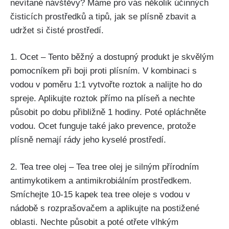
nevítané návštěvy? Máme pro vás několik účinných
čisticích prostředků a tipů, jak se plísně zbavit a
udržet si ⁤čisté ‌prostředí.
1. Ocet – Tento běžný a⁣ dostupný produkt je skvělým
pomocníkem při ⁤boji proti‌ plísním. V kombinaci s
vodou v poměru 1:1 vytvořte roztok a nalijte ho do
⁤spreje. Aplikujte roztok přímo na plíseň a nechte
působit po ‌dobu přibližně 1 hodiny. Poté opláchněte
vodou. Ocet funguje také jako⁣ prevence, protože
⁤plísně nemají rády jeho kyselé prostředí.
2. Tea tree‌ olej – Tea tree olej je silným‌ přírodním
antimykotikem a antimikrobiálním prostředkem.
Smíchejte​ 10-15 ⁢kapek tea tree oleje s⁢ vodou v
nádobě⁣ s rozprašovačem a aplikujte na⁣ postižené ​
oblasti. Nechte působit a ⁢poté otřete⁤ vlhkým