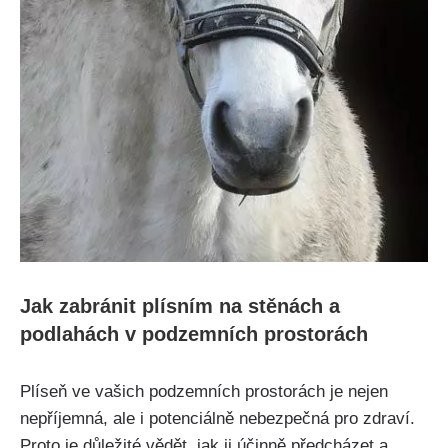
Jak zabránit plísním na ‌stěnách ⁤a
podlahách v podzemních prostorách
Plíseň ve⁣ vašich ‌podzemních prostorách je nejen‌
nepříjemná, ale i potenciálně nebezpečná pro zdraví.
Proto je důležité vědět, jak ji účinně ⁢předcházet a⁣