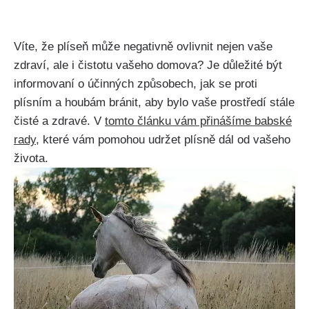
Víte, že⁢ plíseň může negativně ovlivnit nejen vaše
zdraví, ale i čistotu vašeho domova?⁢ Je důležité být
informovaní o účinných způsobech, jak se proti
plísním a houbám bránit, aby bylo vaše prostředí stále
čisté a zdravé. V
tomto článku vám přinášíme ‍babské
rady
, které vám ‍pomohou udržet plísně dál od vašeho
života.