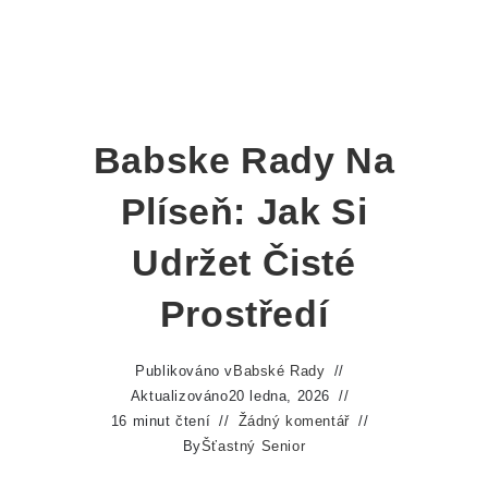
Babske Rady Na
Plíseň: Jak Si
Udržet Čisté
Prostředí
Publikováno v
Babské Rady
Aktualizováno
20 ledna, 2026
16 minut čtení
Žádný komentář
By
Šťastný Senior