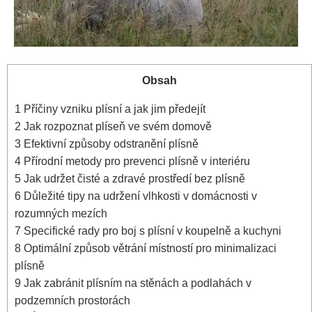
Obsah
1
Příčiny vzniku plísní‌ a jak jim předejít
2
Jak rozpoznat plíseň ve svém domově
3
Efektivní ​způsoby odstranění plísně
4
Přírodní metody ​pro⁤ prevenci plísně v interiéru
5
Jak udržet čisté ⁣a zdravé prostředí bez plísně
6
Důležité tipy na udržení vlhkosti v domácnosti v
rozumných mezích
7
Specifické rady pro boj s plísní v⁤ koupelně a kuchyni
8
Optimální⁤ způsob větrání místností pro minimalizaci
plísně
9
Jak zabránit plísním na ‌stěnách ⁤a podlahách v
podzemních prostorách