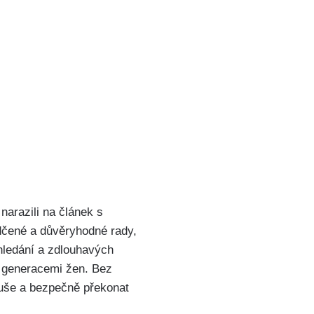
narazili‍ na článek s
ené‍ a ⁢důvěryhodné rady,
hledání a zdlouhavých
né generacemi žen. Bez
duše a ‍bezpečně překonat