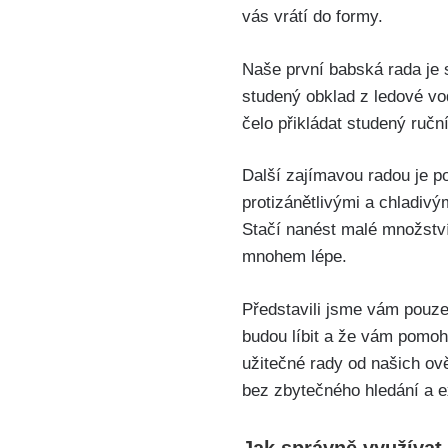
vás vrátí do formy.
Naše první babská rada je sk
studený obklad z ledové vo
čelo přikládat studený ruč
Další zajímavou radou je po
protizánětlivými a chladiv
Stačí nanést malé množství 
mnohem lépe.
Představili jsme vám ⁣pouz
budou⁢ líbit⁢ a‌ že‍ vám po
užitečné rady od našich ⁣ov
bez zbytečného ​hledání a 
Jak správně využívat