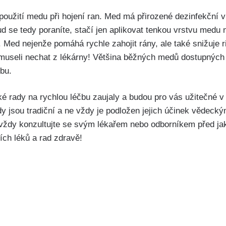
oužití medu při hojení ran. Med má přirozené⁢ dezinfekční vl
ud se tedy poraníte, stačí ​jen aplikovat tenkou vrstvu medu
. Med nejenže pomáhá rychle zahojit ⁢rány, ale také snižuje r
museli nechat z lékárny! Většina běžných medů dostupných 
čbu.
é rady na⁤ rychlou léčbu​ zaujaly a budou ⁢pro vás užitečné v
rady jsou tradiční a ne vždy je podložen jejich účinek vědeck
 vždy konzultujte se svým lékařem nebo odborníkem před ja
ních léků a rad zdravě!