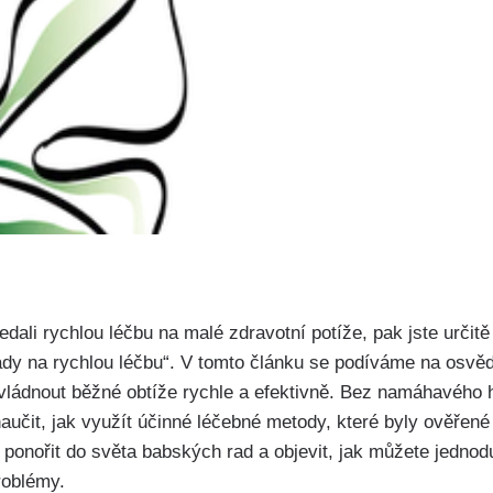
edali rychlou léčbu na malé‍ zdravotní potíže, pak jste určitě 
y na rychlou léčbu“. V tomto článku se podíváme na osvědč
ádnout běžné obtíže rychle a efektivně. ⁢Bez namáhavého 
učit, jak‌ využít účinné léčebné metody,‍ které byly ověře
​ ponořit do světa babských rad⁤ a objevit, jak můžete jedno
roblémy.