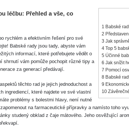
ou léčbu: Přehled a​ vše, co
1
Babské ‌rady
2
Představení
 po rychlém a efektivním řešení pro své
3
Jak správně
ejte! Babské rady jsou tady, abyste vám
4
Top 5 babský
itých informací,⁤ které potřebujete⁤ vědět o
5
Účinné babsk
í ‍shrnutí vám pomůže pochopit různé tipy‌ a
6
Jak snížit 
enerace za generací předávají.
7
Pomocí osvě
8
Babské rady
spektů těchto rad je jejich jednoduchost a
9
Ekonomické 
10
Závěrečné
ingrediencí, ⁢které najdete ve‍ své vlastní
máte problémy s bolestmi hlavy, není nutné
 zapomenout​ na​ farmaceutické přípravky a‌ namísto toho vy
pánky studený obklad z ⁤čaje mátového. Jeho osvěžující arom
překvapí.