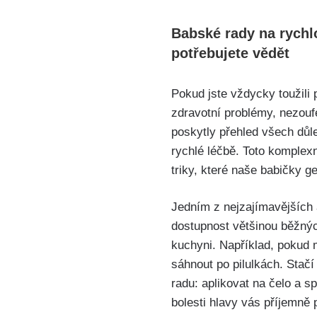
Babské ‌rady na rychl
potřebujete vědět
Pokud ‍jste vždycky toužili
zdravotní problémy, nezouf
poskytly přehled všech důlež
rychlé léčbě. Toto komplexn
triky, které naše babičky g
Jedním z nejzajímavějších a
dostupnost většinou běžných 
kuchyni. Například, pokud 
sáhnout po pilulkách. Stačí
radu: aplikovat na čelo a s
bolesti hlavy vás příjemně 