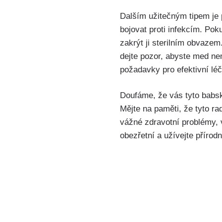
Dalším užitečným tipem je p
⁢bojovat proti infekcím. Pok
⁣zakrýt ji sterilním obvazem
dejte pozor, abyste med ne
požadavky pro efektivní lé
Doufáme, že vás ‍tyto ⁣babsk
Mějte na⁤ paměti,‍ že tyto 
vážné zdravotní problémy,
obezřetní a užívejte přírod