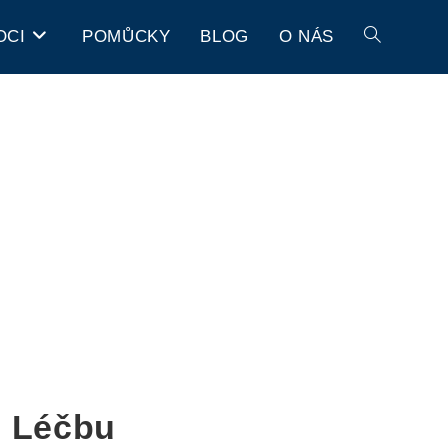
OCI
POMŮCKY
BLOG
O NÁS
u Léčbu