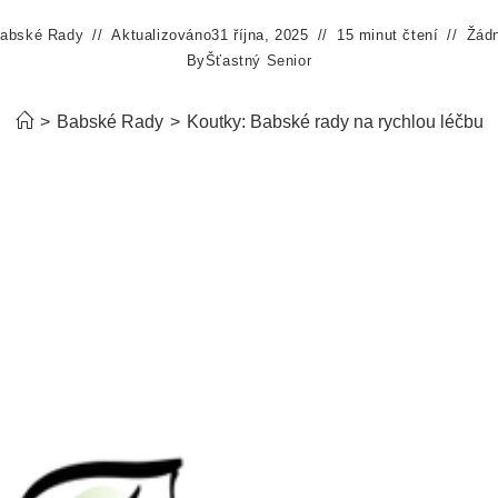
abské Rady
Aktualizováno
31 října, 2025
15 minut čtení
Žád
By
Šťastný Senior
>
Babské Rady
>
Koutky: Babské rady na rychlou léčbu