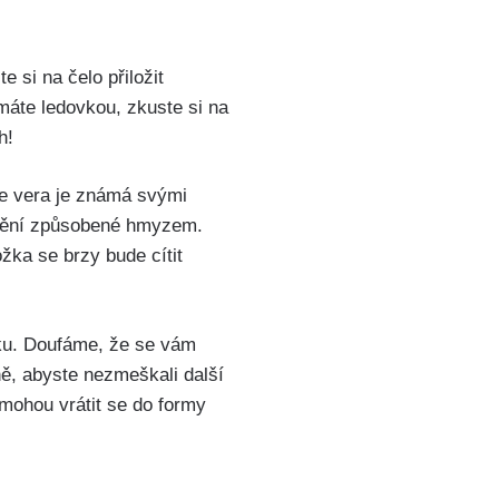
e si na čelo přiložit
máte ledovkou, zkuste si na
h!
oe ‍vera je známá svými
áždění způsobené hmyzem.
ka se⁤ brzy bude cítit
ku. Doufáme, že se ‍vám
lně, abyste nezmeškali další
omohou vrátit se do formy