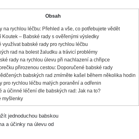
Obsah
 na rychlou léčbu: Přehled a​ vše, co potřebujete vědět
 Koutek – Babské rady s ověřenými‌ výsledky
 využívat babské rady pro rychlou léčbu
ch rad na⁣ bolest žaludku a trávicí problémy
é⁢ rady na rychlou úlevu při nachlazení​ a chřipce
horečku přirozenou cestou: Doporučené babské rady
dčených babských rad zmírněte ‌kašel během několika ‌hodin
 pro rychlou léčbu malých poranění a odřenin
a⁢ účinné léčení dle babských rad: Jak na to?
 myšlenky
užít ⁢jednoduchou babskou
a a ​účinky na úlevu od