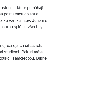
astnosti, ​které pomáhají
 na postiženou oblast a
iziko vzniku jizev. ⁣Jenom si
na trhu splňuje všechny
 nejrůznějších situacích.
ými studiemi. ​Pokud máte
koukoli samoléčbou. Buďte