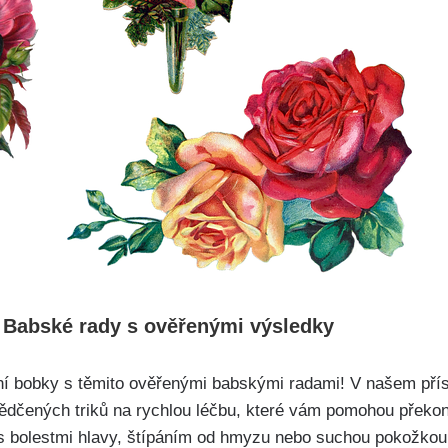
 Babské rady s ověřenými‌ výsledky
ní bobky s těmito ověřenými babskými radami! V našem př
ědčených triků na rychlou léčbu, které vám pomohou překona
⁢s bolestmi hlavy, štípáním od ‍hmyzu nebo suchou pokožkou, 