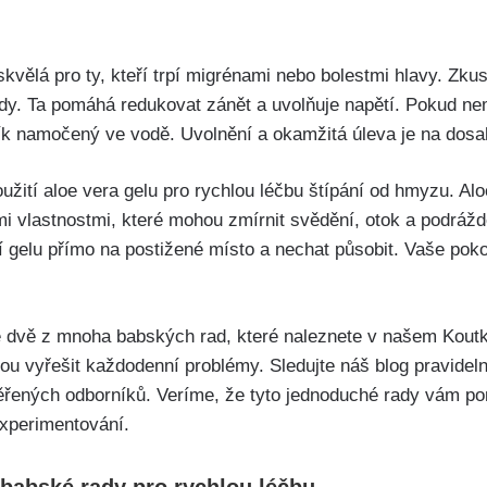
vělá pro⁣ ty, kteří trpí migrénami nebo bolestmi hlavy. Zkust
dy. Ta pomáhá‍ redukovat zánět a ‍uvolňuje napětí. Pokud ne
ník namočený ve vodě. Uvolnění a okamžitá úleva je na dosa
užití aloe vera gelu pro rychlou léčbu⁤ štípání od hmyzu. Al
ými vlastnostmi, které mohou zmírnit svědění, otok‍ a podr
gelu přímo na postižené místo a​ nechat působit. Vaše pokož
e dvě z ‍mnoha babských rad,​ které naleznete v našem Kout
mohou vyřešit každodenní problémy. Sledujte náš blog pravide
ěřených ⁢odborníků. Veríme, ​že tyto jednoduché rady vám p
experimentování.
 babské rady pro rychlou léčbu