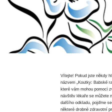
Vítejte! Pokud jste někdy hl
názvem „Koutky: Babské rad
které vám mohou pomoci zvl
návštěv lékaře se můžete na
dalšího odkladu,‍ pojďme se
některé drobné zdravotní p