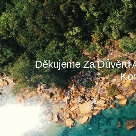
Děkujeme Za Důvěru A
Ko