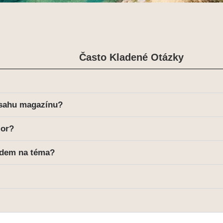
Často Kladené Otázky
obsahu magazínu?
ior?
adem na téma?