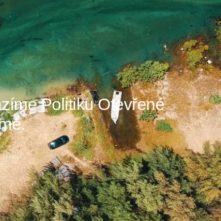
íme Politiku Otevřené
me.