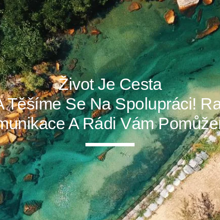
Život Je Cesta
 Těšíme Se Na Spolupráci! Raz
munikace A Rádi Vám Pomůže