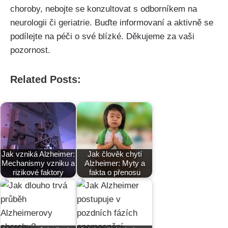
choroby, nebojte se konzultovat s odborníkem na
neurologii či geriatrie. Buďte informovaní a aktivně se
podílejte na péči o své blízké. Děkujeme za vaši
pozornost.
Related Posts:
Jak vzniká Alzheimer:
Jak člověk chytí
Mechanismy vzniku a
Alzheimer: Myty a
rizikové faktory
fakta o přenosu