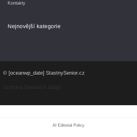
Kontakty
Nejnovější kategorie
© [oceanwp_date] StastnySenior.cz
Ochrana Osobních Údajů
AI Editorial Policy