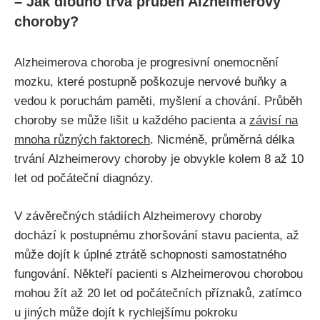
– Jak dlouho trvá průběh Alzheimerovy
choroby?
Alzheimerova choroba je progresivní onemocnění
mozku, které postupně poškozuje nervové buňky a
vedou k poruchám paměti, myšlení a chování. Průběh
choroby se může lišit u každého pacienta a
závisí na
mnoha různých faktorech
. Nicméně, průměrná délka
trvání Alzheimerovy choroby je obvykle kolem 8 až 10
let od počáteční diagnózy.
V závěrečných stádiích Alzheimerovy choroby
dochází k postupnému zhoršování stavu pacienta, až
může dojít k úplné ztrátě schopnosti samostatného
fungování. Někteří pacienti s Alzheimerovou chorobou
mohou žít až 20 let od počátečních příznaků, zatímco
u jiných může dojít k rychlejšímu pokroku