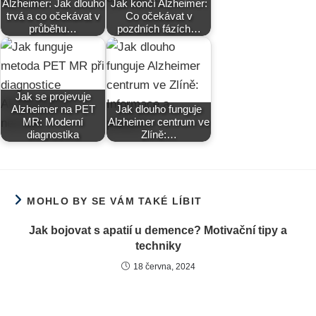
Alzheimer: Jak dlouho
Jak končí Alzheimer:
trvá a co očekávat v
Co očekávat v
průběhu…
pozdních fázích…
Jak se projevuje
Alzheimer na PET
Jak dlouho funguje
MR: Moderní
Alzheimer centrum ve
diagnostika
Zlíně:…
MOHLO BY SE VÁM TAKÉ LÍBIT
Jak bojovat s apatií u demence? Motivační tipy a
techniky
18 června, 2024