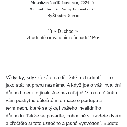
Aktualizováno
19 července, 2024
9 minut čtení
Žádný komentář
By
Šťastný Senior
>
Důchod
>
Kdy přijde rozhodnutí o invalidním důchodu? Postup a termíny
Vždycky, když čekáte na důležité rozhodnutí, je to
jako stát na prahu neznáma. A když jde o váš invalidní
důchod, není to jinak. Ale nezoufejte! V tomto článku
vám poskytnu důležité informace o postupu a
termínech, které se týkají vašeho invalidního
důchodu. Takže se posaďte, pohodlně si zavřete dveře
a přečtěte si toto užitečné a jasné vysvětlení. Budete