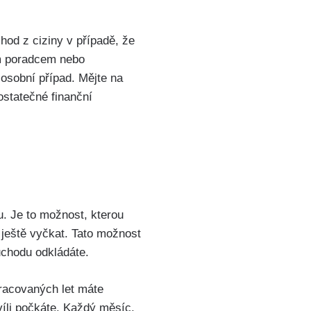
hod z ciziny v případě, že
ním poradcem nebo
 osobní případ. Mějte na
ostatečné finanční
. Je to možnost, kterou
u ještě vyčkat. Tato možnost
ůchodu odkládáte.
racovaných let máte
víli počkáte. Každý měsíc,