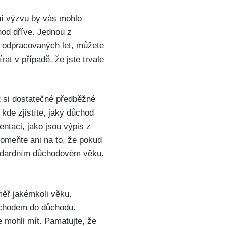
ní výzvu by vás mohlo
hod dříve. Jednou z
 odpracovaných let, můžete
rat v případě, že jste trvale
at si dostatečné předběžné
kde zjistíte, jaký důchod
ntaci, jako jsou výpis z
omeňte ani na to, že pokud
tandardním důchodovém věku.
měř jakémkoli věku.
echodem do důchodu.
e mohli mít. Pamatujte, že