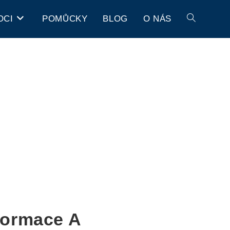
OCI
POMŮCKY
BLOG
O NÁS
formace A