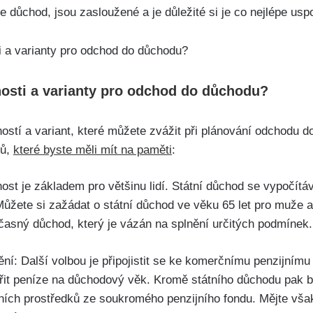
 důchod, jsou zasloužené a je důležité si je co nejlépe uspo
osti a varianty pro odchod do důchodu?
ostí a variant, které můžete zvážit při plánování odchodu d
tů,
které byste měli mít na paměti
:
ost je základem pro většinu lidí. Státní důchod se vypočítá
Můžete si zažádat o státní důchod ve věku 65 let pro muže a
asný důchod, který je vázán na splnění určitých podmínek.
ění: Další volbou je připojistit se ke komerčnímu penzijním
it peníze na důchodový věk. Kromě státního důchodu pak bu
ích prostředků ze soukromého penzijního fondu. Mějte vša