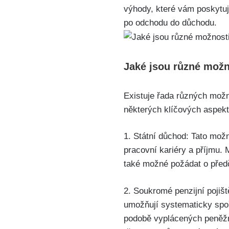
výhody, které vám poskytuje
po odchodu do důchodu.
Jaké jsou různé možn
Existuje řada různých možn
některých klíčových aspek
1. Státní důchod: Tato možn
pracovní kariéry a příjmu. 
také možné požádat o předč
2. Soukromé penzijní pojišt
umožňují systematicky spoř
podobě vyplácených peněžn