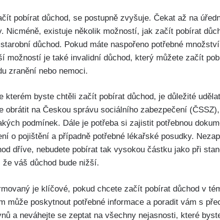
čít pobírat důchod, se postupně zvyšuje. Čekat až na úřed
. Nicméně, existuje několik možností, jak začít pobírat důc
ý starobní důchod. Pokud máte naspořeno potřebné množství
í možností je také invalidní důchod, který můžete začít pobí
du zranění nebo nemoci.
e kterém byste chtěli začít pobírat důchod, je důležité uděl
se obrátit na Českou správu sociálního zabezpečení (ČSSZ), 
akých podmínek. Dále je potřeba si zajistit potřebnou dokume
ní o pojištění a případně potřebné lékařské posudky. Nezap
ůchod dříve, nebudete pobírat tak vysokou částku jako při s
, že váš důchod bude nižší.
ormovaný je klíčové, pokud chcete začít pobírat důchod v té
 může poskytnout potřebné informace a poradit vám s př
ynů a neváhejte se zeptat na všechny nejasnosti, které byst