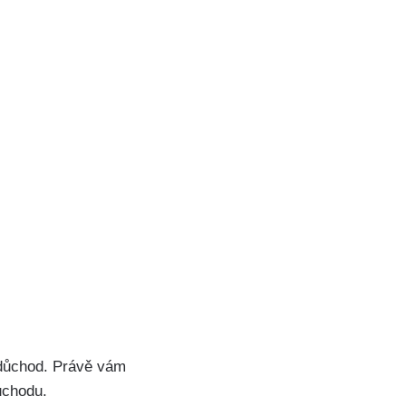
t důchod. Právě vám
ůchodu.