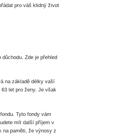
řádat pro váš klidný život
o důchodu. Zde je přehled
vá na základě délky vaší
 63 let pro ženy. Je však
u fondu. Tyto fondy vám
dete mít další příjem v
k na paměti, že výnosy z