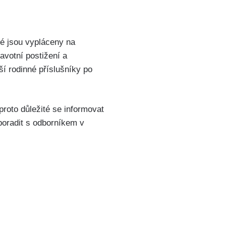
ré jsou vypláceny na
ravotní postižení a
í rodinné příslušníky po
roto důležité se informovat
poradit s odborníkem v