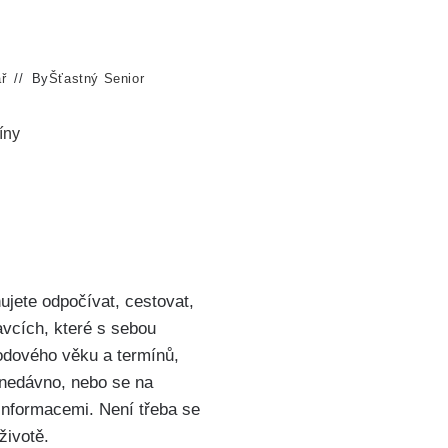
ř
By
Šťastný Senior
íny
ujete odpočívat, cestovat,
avcích, které s sebou
odového věku a termínů,
 nedávno, nebo se na
informacemi. Není třeba se
životě.