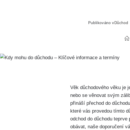
Publikováno v
Důchod
Věk důchodového věku je je
nebo se věnovat svým zálib
přináší přechod do důchodu
které vás provedou tímto d
odchod do důchodu teprve p
obávat, naše doporučení vá