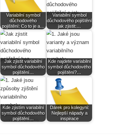
Variabilní symbol
Variabilní symbol
důchodového
důchodového pojištění
pojištění: Co to je a…
jak zjistit:…
Jak zjistit variabilní
Kde najdete variabilní
symbol důchodového
symbol důchodového
pojištění…
pojištění?…
Kde zjistím variabilní
Dárek pro kolegyni:
symbol důchodového
Nejlepší nápady a
pojištění…
inspirace