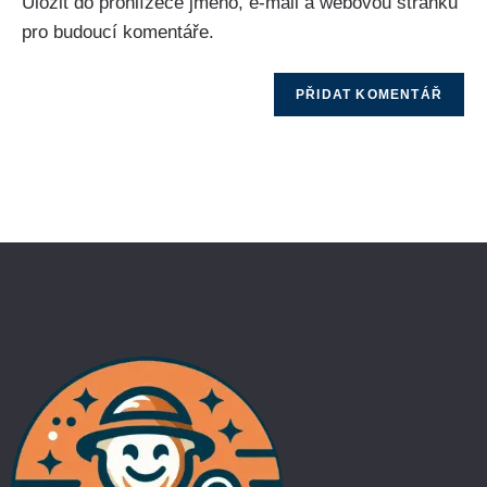
Uložit do prohlížeče jméno, e-mail a webovou stránku
pro budoucí komentáře.