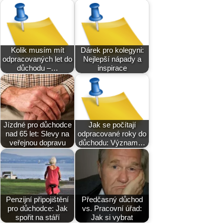
Kolik musím mít
Dárek pro kolegyni:
odpracovaných let do
Nejlepší nápady a
důchodu –…
inspirace
Jízdné pro důchodce
Jak se počítají
nad 65 let: Slevy na
odpracované roky do
veřejnou dopravu
důchodu: Význam…
Penzijní připojištění
Předčasný důchod
pro důchodce: Jak
vs. Pracovní úřad:
spořit na stáří
Jak si vybrat