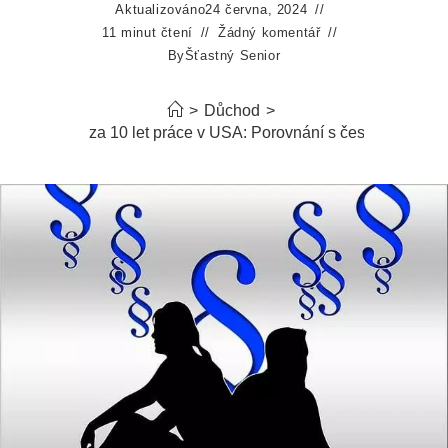
Aktualizováno
24 června, 2024
11 minut čtení
Žádný komentář
By
Šťastný Senior
>
Důchod
>
ký je důchod za 10 let práce v USA: Porovnání s českým systé