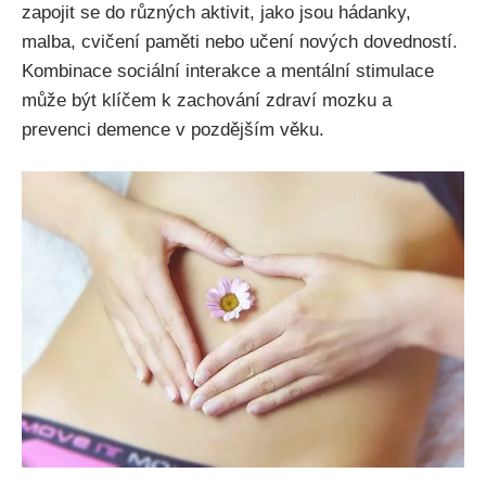
zapojit se do různých aktivit, jako jsou hádanky,
malba, cvičení paměti nebo učení nových dovedností.
Kombinace sociální interakce a mentální stimulace
může být klíčem k zachování zdraví mozku a
prevenci demence v pozdějším věku.