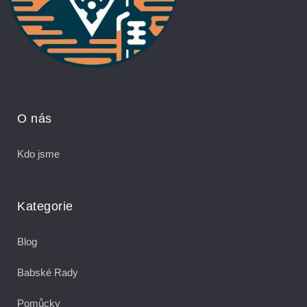
O nás
Kdo jsme
Kategorie
Blog
Babské Rady
Pomůcky