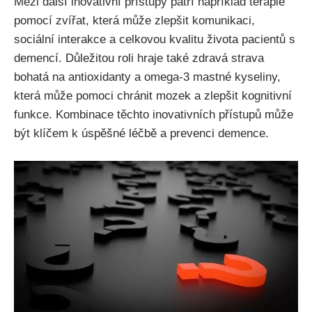
Mezi další inovativní přístupy patří například terapie
pomocí zvířat, která může zlepšit komunikaci,
sociální interakce a celkovou kvalitu života pacientů s
demencí. Důležitou roli hraje také zdravá strava
bohatá na antioxidanty a omega-3 mastné kyseliny,
která může pomoci chránit mozek a zlepšit kognitivní
funkce. Kombinace těchto inovativních přístupů může
být klíčem k úspěšné léčbě a prevenci demence.