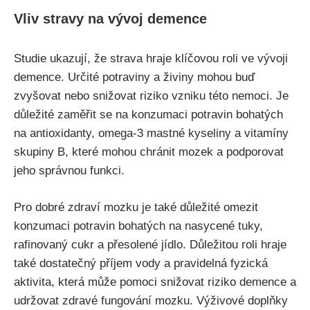
Vliv stravy na vývoj demence
Studie ukazují, že strava hraje klíčovou roli ve vývoji
demence. Určité potraviny a živiny mohou buď
zvyšovat nebo snižovat riziko vzniku této nemoci. Je
důležité zaměřit se na konzumaci potravin bohatých
na antioxidanty, omega-3 mastné kyseliny a vitamíny
skupiny B, které mohou chránit mozek a podporovat
jeho správnou funkci.
Pro dobré zdraví mozku je také důležité omezit
konzumaci potravin bohatých na nasycené tuky,
rafinovaný cukr a přesolené jídlo. Důležitou roli hraje
také dostatečný příjem vody a pravidelná fyzická
aktivita, která může pomoci snižovat riziko demence a
udržovat zdravé fungování mozku. Výživové doplňky