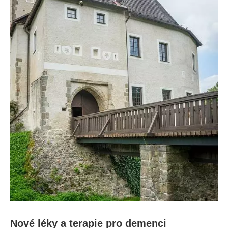
Nové léky a terapie pro demenci