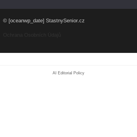
© [oceanwp_date] StastnySenior.cz
Ochrana Osobních Údajů
AI Editorial Policy