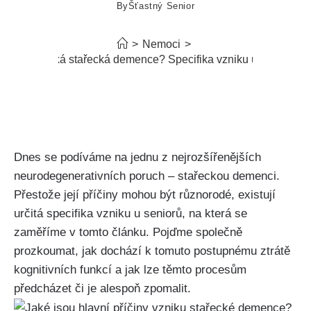
By
Šťastný Senior
>
Nemoci
>
Jak vzniká stařecká demence? Specifika vzniku u seniorů
Dnes se podíváme na jednu z nejrozšířenějších
neurodegenerativních poruch – stařeckou demenci.
Přestože její příčiny mohou být různorodé, existují
určitá specifika vzniku u seniorů, na která se
zaměříme v tomto článku. Pojďme společně
prozkoumat, jak dochází k tomuto postupnému ztrátě
kognitivních funkcí a jak lze těmto procesům
předcházet či je alespoň zpomalit.