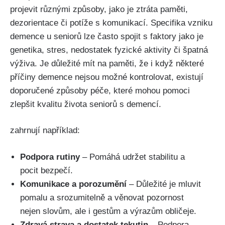
projevit různými způsoby, jako je ztráta paměti,
dezorientace či potíže s komunikací. Specifika vzniku
demence u seniorů lze často spojit s faktory jako je
genetika, stres, nedostatek fyzické aktivity či špatná
výživa. Je důležité mít na paměti, že i když některé
příčiny demence nejsou možné kontrolovat, existují
doporučené způsoby péče, které mohou pomoci
zlepšit kvalitu života seniorů s demencí.
zahrnují například:
Podpora rutiny
– Pomáhá udržet stabilitu a
pocit bezpečí.
Komunikace a porozumění
– Důležité je mluvit
pomalu a srozumitelně a věnovat pozornost
nejen slovům, ale i gestům a výrazům obličeje.
Zdravá strava a dostatek tekutin
– Podpora