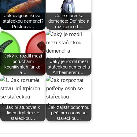
Jak diagnostikovat
Co je stařecká
stařeckou demenci?
demence: Definice a
Postup a…
rozlišení od…
Jaký je rozdíl mezi
poruchami
Jaký je rozdíl mezi
kognitivních funkcí
stařeckou demencí a
a…
Alzheimerem:…
Jak přistupovat k
Jak zajistit odbornou
lidem trpícím se
péči pro osoby se
stařeckou…
stařeckou…