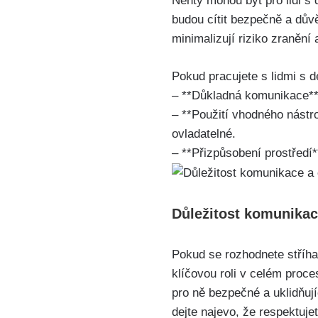
Nehty mohou být pro lidi s 
budou cítit bezpečně a důvě
minimalizují riziko zranění 
Pokud pracujete s lidmi s d
– **Důkladná komunikace**: 
– **Použití vhodného nástro
ovladatelné.
– **Přizpůsobení prostředí**
Důležitost komunikac
Pokud se rozhodnete stříha
klíčovou roli v celém proce
pro ně bezpečné a uklidňují
dejte najevo, že respektujet