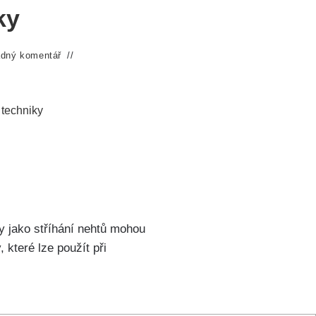
ky
dný komentář
 techniky
ity jako stříhání nehtů mohou
které lze použít při