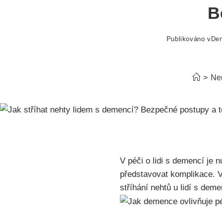
B
Publikováno v
De
>
Ne
V péči o lidi s demencí je n
představovat komplikace. V
stříhání nehtů u lidí s deme