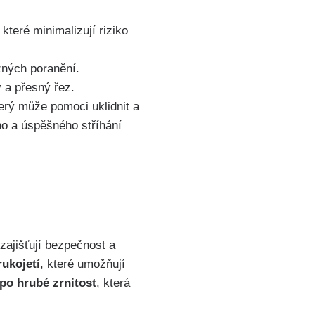
které minimalizují riziko
zných poranění.
ý a přesný řez.
erý může pomoci uklidnit a
o a úspěšného stříhání
 zajišťují bezpečnost a
rukojetí
, které umožňují
po hrubé zrnitost
, která