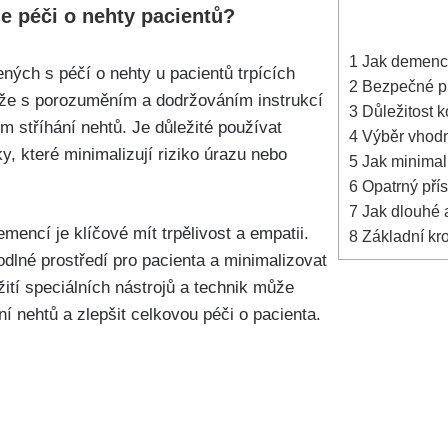
e péči o nehty pacientů?
1
Jak demence
ných s péčí o nehty u pacientů trpících
2
Bezpečné pr
íže s porozuměním a dodržováním instrukcí
3
Důležitost k
 stříhání nehtů. Je důležité používat
4
Výběr vhodný
, které minimalizují riziko úrazu nebo
5
Jak minimali
6
Opatrný přís
7
Jak dlouhé a
emencí je klíčové mít trpělivost a empatii.
8
Základní kro
hodlné prostředí pro pacienta a minimalizovat
žití speciálních nástrojů a technik může
ní nehtů a zlepšit celkovou péči o pacienta.