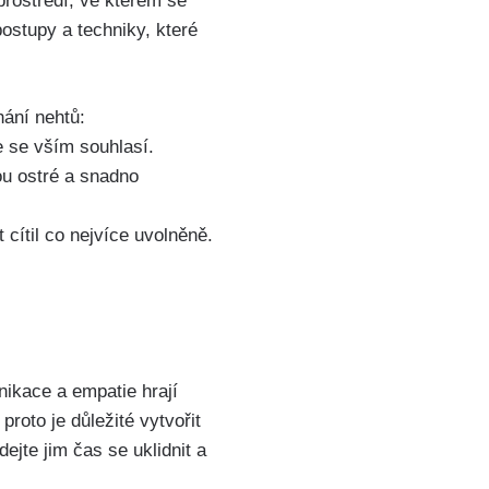
 prostředí, ve kterém se
ostupy a techniky, které
hání nehtů:
e se vším souhlasí.
ou ostré a snadno
t cítil co nejvíce uvolněně.
nikace a empatie hrají
roto je důležité vytvořit
ejte jim čas se uklidnit a