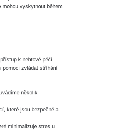
se mohou vyskytnout během
přístup k nehtové péči
u pomoci zvládat stříhání
e uvádíme několik
cí, které jsou bezpečné a
teré minimalizuje stres u