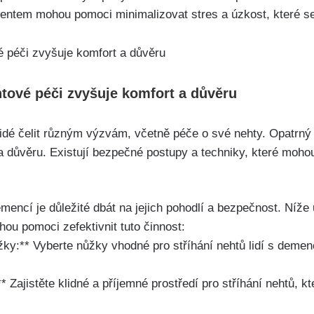
ientem mohou pomoci minimalizovat stres a úzkost, které 
htové péči zvyšuje komfort a důvěru
dé čelit různým výzvám, včetně péče o své nehty. Opatrný 
a důvěru. Existují bezpečné postupy a techniky, které moho
 demencí je důležité dbát na jejich pohodlí a bezpečnost. Níž
hou pomoci zefektivnit tuto činnost:
žky:** Vyberte nůžky vhodné pro stříhání nehtů lidí s demen
* Zajistěte klidné a příjemné prostředí pro stříhání nehtů, k