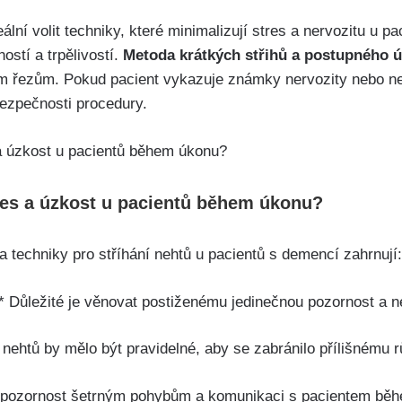
ální volit techniky, které minimalizují stres a nervozitu u p
ostí a trpělivostí.
Metoda krátkých střihů a postupného 
ým řezům. Pokud pacient vykazuje známky nervozity nebo nek
bezpečnosti procedury.
res a úzkost u pacientů během úkonu?
 techniky pro stříhání nehtů u pacientů s demencí zahrnují:
:** Důležité je věnovat postiženému jedinečnou pozornost a 
í nehtů by mělo být pravidelné, aby se zabránilo přílišnému 
t pozornost šetrným pohybům a komunikaci s pacientem běh