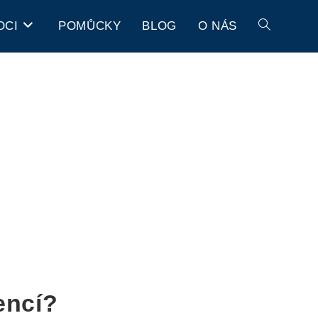
OCI
POMŮCKY
BLOG
O NÁS
encí?