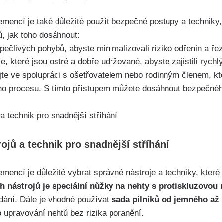
demencí je také důležité použít bezpečné postupy a techniky, 
ů, jak toho dosáhnout:
pečlivých pohybů, abyste minimalizovali riziko odřenin a ře
je, které jsou ostré a dobře udržované, abyste zajistili rychl
jte ve spolupráci s ošetřovatelem nebo rodinným členem, kt
ho procesu. S tímto přístupem můžete dosáhnout bezpečnéh
jů a technik pro snadnější stříhání
demencí je důležité vybrat správné nástroje a techniky, které
h nástrojů je speciální nůžky na nehty s protiskluzovou 
dání. Dále je vhodné používat
sada pilníků od jemného až 
upravování nehtů bez rizika poranění.