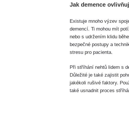
Jak demence ovlivňuj
Existuje mnoho výzev spoje
demencí. Ti mohou mít pot
nebo s udržením klidu během
bezpečné postupy a techniky
stresu pro pacienta.
Při stříhání nehtů lidem s d
Důležité je také zajistit po
jakékoli rušivé faktory. Pou
také usnadnit proces stříhá