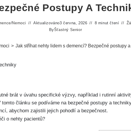
ezpečné Postupy A Techni
mence
/
Nemoci
Aktualizováno
3 června, 2026
8 minut čtení
Žá
By
Šťastný Senior
moci
>
Jak stříhat nehty lidem s demencí? Bezpečné postupy a
utné brát v úvahu specifické výzvy, například i rutinní aktiv
 tomto článku se podíváme na bezpečné postupy a techniky, 
ncí, abychom zajistili jejich pohodlí a bezpečnost.