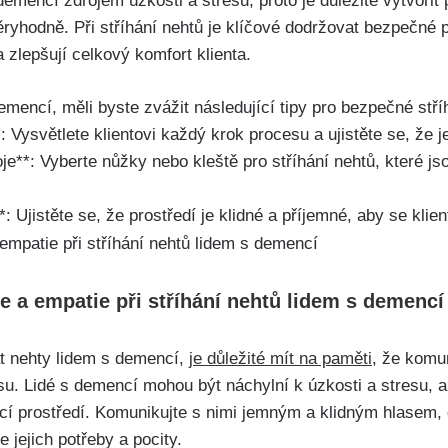
demencí zdrojem úzkosti a stresu, proto je důležité vytvořit
ryhodně. Při stříhání nehtů je klíčové dodržovat bezpečné p
a zlepšují celkový komfort klienta.
emencí, měli byste zvážit následující tipy pro bezpečné stří
Vysvětlete klientovi každý krok procesu a ujistěte se, že j
je**: Vyberte nůžky nebo kleště pro stříhání nehtů, které js
: Ujistěte se, že prostředí je klidné a příjemné, aby se klien
e a empatie při stříhání nehtů lidem s demencí
t nehty lidem s demencí,
je důležité mít na paměti
, že komu
su. Lidé s demencí mohou být náchylní k úzkosti a stresu, a p
cí prostředí. Komunikujte s nimi jemným a klidným hlasem, d
e jejich potřeby a pocity.