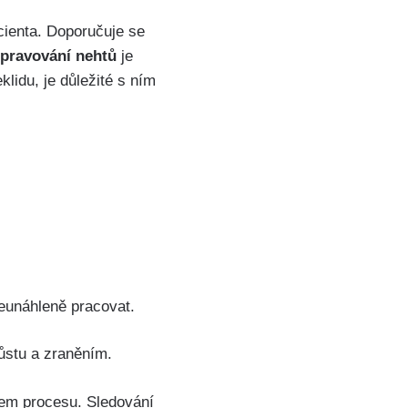
acienta. Doporučuje se
úpravování nehtů
je
lidu, je důležité s ním
neunáhleně pracovat.
růstu a zraněním.
em procesu. Sledování