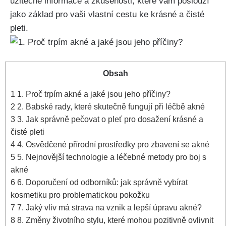
užitečné informace a zkušenosti, které vám poslouží
jako základ pro vaši vlastní cestu ke krásné a čisté
pleti.
Obsah
1
1. Proč trpím akné a jaké ​jsou jeho ⁤příčiny?
2
2. Babské⁤ rady, které skutečně fungují při léčbě akné
3
3. Jak správně pečovat o pleť pro dosažení krásné a
čisté pleti
4
4. Osvědčené přírodní prostředky pro zbavení⁤ se akné
5
5.⁣ Nejnovější technologie⁤ a léčebné metody pro boj s
akné
6
6. Doporučení od odborníků: jak‍ správně vybírat
kosmetiku pro problematickou pokožku
7
7. ‍Jaký vliv má strava na vznik a lepší úpravu ​akné?
8
8. Změny životního ‍stylu, které ⁤mohou pozitivně ovlivnit