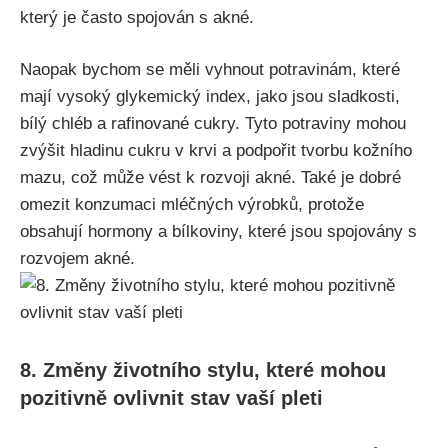
který je⁢ často spojován s akné.
Naopak bychom ⁢se měli vyhnout potravinám, které⁢
mají vysoký glykemický index, jako jsou sladkosti,
bílý chléb a rafinované cukry. Tyto potraviny mohou
zvýšit​ hladinu cukru⁣ v krvi a podpořit tvorbu kožního
mazu,‍ což může vést k rozvoji akné. Také je⁣ dobré
omezit konzumaci mléčných⁤ výrobků, protože‍
obsahují ⁣hormony⁣ a bílkoviny, které jsou spojovány s
rozvojem akné.
8. Změny životního ‍stylu, které ⁤mohou
pozitivně ovlivnit stav vaší pleti