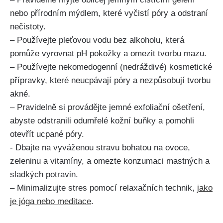
nebo ‌přírodním mýdlem, které vyčistí⁢ póry a odstraní
nečistoty.
– Používejte pleťovou vodu bez alkoholu, která
pomůže vyrovnat pH pokožky a omezit tvorbu mazu.
– Používejte nekomedogenní (nedráždivé) kosmetické
přípravky, které⁣ neucpávají póry ​a nezpůsobují tvorbu
‍akné.
– Pravidelně ⁤si‌ provádějte jemné⁤ exfoliační ošetření,​
abyste odstranili odumřelé kožní buňky a pomohli
otevřít ucpané póry.
-‍ Dbajte na vyváženou stravu bohatou na ovoce,
⁤zeleninu ⁤a vitamíny,‌ a omezte konzumaci ​mastných a
sladkých potravin.
– Minimalizujte stres pomocí ⁣relaxačních technik,
jako
je jóga nebo meditace
.