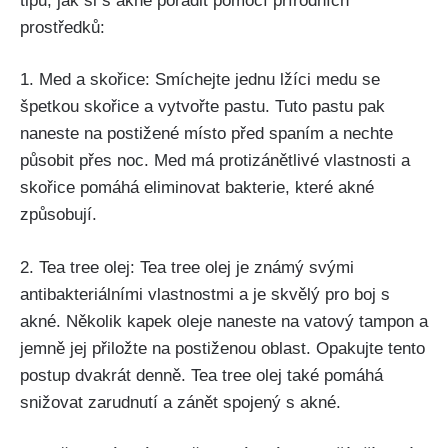
tipů, jak si s akné poradit pomocí přírodních
prostředků:
1. Med a⁣ skořice: Smíchejte jednu lžíci medu se
‌špetkou skořice a vytvořte pastu. Tuto pastu pak
naneste na postižené⁤ místo před ​spaním a nechte
působit přes noc.‌ Med má protizánětlivé vlastnosti a
skořice pomáhá eliminovat bakterie, které akné⁢
způsobují.
2. Tea tree ⁢olej: Tea tree olej je známý svými
antibakteriálními vlastnostmi a je skvělý pro boj s
akné. Několik kapek oleje naneste na ⁢vatový⁢ tampon a
jemně jej přiložte na postiženou oblast.⁣ Opakujte tento
postup dvakrát denně. Tea tree‍ olej také pomáhá​
snižovat​ zarudnutí a zánět spojený s akné.