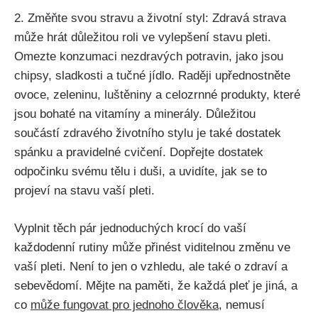
2. Změňte svou stravu a životní styl: Zdravá strava
může hrát ⁢důležitou roli ve vylepšení ‌stavu pleti.
Omezte ⁤konzumaci nezdravých potravin, jako jsou
chipsy, sladkosti a tučné jídlo. Raději upřednostněte
ovoce, zeleninu, luštěniny a celozrnné produkty, které
jsou bohaté na vitamíny a minerály.​ Důležitou
součástí zdravého životního stylu je také dostatek
spánku a pravidelné cvičení. Dopřejte ‌dostatek
odpočinku svému tělu i duši,⁤ a uvidíte, jak se to
projeví‌ na stavu ​vaší pleti.
Vyplnit těch pár jednoduchých krocí do vaší
každodenní rutiny může přinést‌ viditelnou změnu ve
vaší pleti.‌ Není to jen o vzhledu, ale také o ⁢zdraví a
sebevědomí. Mějte na ‌paměti, že každá ‌pleť je⁣ jiná, a
co
může fungovat pro jednoho člověka
, nemusí