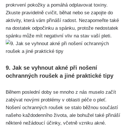
prokrvení ⁣pokožky a pomáhá odplavovat toxiny.
⁤Zkuste pravidelně cvičit, ⁣běhat nebo ‍se zapojte do
aktivity, která vám ⁣přináší radost. Nezapomeňte také
na dostatek odpočinku a spánku, protože nedostatek
spánku může mít negativní vliv na stav vaší⁤ pleti.
9. Jak se vyhnout akné při nošení⁣
ochranných roušek a jiné praktické tipy
Během poslední doby se mnoho z nás muselo‌ začít
zabývat​ novými problémy v oblasti péče o pleť.
Nošení ochranných roušek se stalo ⁤běžnou součástí
našeho⁣ každodenního života, ale bohužel také přináší
některé nežádoucí účinky, včetně vzniku akné.