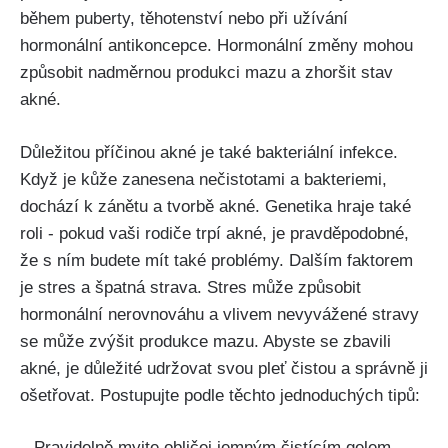
během puberty, těhotenství nebo při užívání
hormonální antikoncepce.⁢ Hormonální změny mohou
způsobit nadměrnou produkci mazu a zhoršit stav
akné.
Důležitou příčinou akné je také bakteriální infekce.
Když je kůže zanesena nečistotami a ⁢bakteriemi,
dochází k zánětu a tvorbě akné. Genetika hraje⁤ také
roli ​- pokud vaši rodiče trpí akné,⁢ je pravděpodobné,⁤
že s ním budete mít⁣ také problémy. ‌Dalším faktorem
je stres a špatná strava. Stres může způsobit​
hormonální nerovnováhu a vlivem nevyvážené stravy
se může zvýšit produkce mazu. Abyste se zbavili
akné, je důležité udržovat svou pleť čistou a správně ji
ošetřovat. Postupujte podle ⁣těchto jednoduchých tipů:
– Pravidelně myjte obličej jemným ⁣čistícím gelem