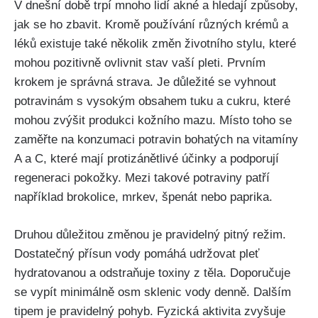
V dnešní době trpí mnoho lidí⁣ akné a hledají způsoby,‍
jak se ho zbavit. Kromě ‍používání různých krémů a
léků existuje také několik změn⁤ životního stylu, které
mohou pozitivně ovlivnit stav⁤ vaší pleti. Prvním
krokem je správná strava. Je důležité se vyhnout
potravinám s vysokým obsahem tuku a cukru,⁣ které
⁣mohou zvýšit produkci kožního mazu. Místo toho se
zaměřte na konzumaci potravin bohatých na vitamíny
A a ⁣C, které mají protizánětlivé ‍účinky a podporují
⁣regeneraci pokožky. Mezi takové potraviny patří
například brokolice, mrkev, špenát nebo paprika.
Druhou důležitou ‌změnou ⁤je pravidelný pitný režim.
Dostatečný přísun vody pomáhá udržovat pleť
hydratovanou ‍a odstraňuje toxiny z těla. Doporučuje
se vypít minimálně osm sklenic vody ⁤denně. Dalším
tipem je ​pravidelný pohyb. Fyzická aktivita zvyšuje