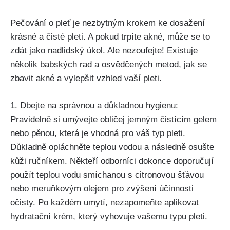
Pečování o pleť⁢ je nezbytným krokem⁢ ke dosažení
krásné ​a ‌čisté pleti. A pokud ⁤trpíte akné,⁢ může se to
zdát jako nadlidský ‍úkol. Ale nezoufejte! Existuje
⁢několik babských rad a osvědčených metod, jak se
zbavit akné a vylepšit vzhled ⁣vaší pleti.
1. Dbejte na ‌správnou a důkladnou hygienu:
Pravidelně si umývejte obličej jemným čistícím gelem
nebo⁣ pěnou, ⁢která je​ vhodná pro váš typ pleti.
Důkladně opláchněte teplou vodou⁣ a následně osušte
kůži ručníkem. Někteří odborníci dokonce doporučují
použít teplou vodu smíchanou⁢ s citronovou šťávou
nebo meruňkovým olejem pro zvýšení účinnosti
očisty. Po každém umytí, nezapomeňte aplikovat
hydratační krém, který vyhovuje vašemu typu pleti.