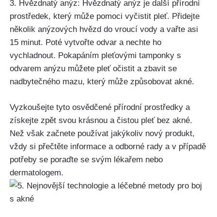
3. Hvězdnatý anýz:‍ Hvězdnatý anýz je další přírodní
prostředek,​ který ⁢může pomoci vyčistit pleť. Přidejte
několik anýzových hvězd do vroucí ‌vody‌ a vařte asi
15 minut. Poté vytvořte odvar a nechte ‍ho
vychladnout. Pokapáním pleťovými tamponky s ​
odvarem anýzu můžete pleť očistit a zbavit se
nadbytečného ​mazu, který může způsobovat akné.
Vyzkoušejte tyto osvědčené přírodní prostředky ‍a
získejte zpět svou krásnou a čistou pleť‌ bez akné.
⁣Než však začnete‌ používat jakýkoliv nový produkt,
vždy si přečtěte informace a odborné rady a v případě
potřeby se poraďte ‌se svým lékařem nebo
dermatologem.