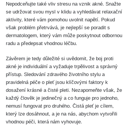
Nepodceňujte také vliv stresu na vznik akné. Snažte
se udržovat ‍svou mysl v klidu a vyhledávat relaxační⁢
aktivity, které vám pomohou ‌uvolnit⁤ napětí. Pokud
však ⁣problém přetrvává, je nejlepší se poradit s
dermatologem, který vám může poskytnout odbornou
radu ⁣a předepsat vhodnou léčbu.
Závěrem je tedy ​důležité si uvědomit, že boj proti
akné je individuální a vyžaduje trpělivost a správný
přístup. Sledování zdravého životního stylu a
pravidelná péče o ​pleť jsou klíčovými faktory ⁤k
dosažení krásné a čisté pleti. Nezapomeňte však,‌ že
každý člověk je jedinečný a co funguje pro jednoho,
nemusí fungovat pro druhého. Čistá pleť je cílem,
který lze dosáhnout, a je ‍na nás, abychom vytvořili
vhodnou péči, která nám ⁤vyhovuje.