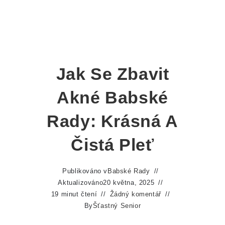
Jak Se Zbavit
Akné Babské
Rady: Krásná A
Čistá Pleť
Publikováno v
Babské Rady
Aktualizováno
20 května, 2025
19 minut čtení
Žádný komentář
By
Šťastný Senior