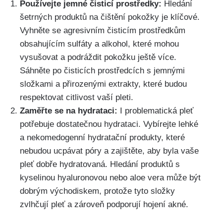
Používejte jemné čisticí prostředky:
Hledání
šetrných produktů na čištění pokožky je klíčové.
Vyhněte se agresivním čisticím prostředkům
obsahujícím sulfáty a alkohol, které mohou
vysušovat a podráždit pokožku ještě více.
Sáhněte po čisticích prostředcích s jemnými
složkami a přirozenými extrakty, které budou
respektovat citlivost vaší pleti.
Zaměřte se na ⁤hydrataci:
I problematická pleť
potřebuje dostatečnou hydrataci. Vybírejte lehké
a nekomedogenní hydratační produkty, které
nebudou ucpávat póry a zajištěte, aby byla vaše
pleť dobře ⁢hydratovaná. Hledání produktů s
kyselinou hyaluronovou nebo aloe vera může být
dobrým ⁤východiskem, protože tyto složky
zvlhčují pleť⁤ a zároveň podporují hojení akné.