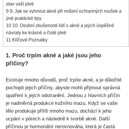
stav vaší pleti
9
9. Jak se vyhnout akné při nošení⁣ ochranných roušek a
jiné praktické tipy
10
10. Osobní zkušenosti lidí​ s akné a jejich úspěšné
návraty ke krásné a čisté ‌pleti
11
Klíčové Poznatky
1. Proč trpím akné a jaké ​jsou jeho
⁤příčiny?
Existuje mnoho důvodů, proč trpíte ‍akné, a je důležité
pochopit jejich příčiny, abyste mohli přijmout správná
⁢opatření k⁣ jejich odstranění. Jednou z hlavních příčin
je nadměrná produkce kožního mazu. Když se vaše
tělo⁤ produkuje příliš mnoho mazu, dochází k jeho
ucpání v pórech a následně k tvorbě akné. Další
příčinou je hormonální ‍nerovnováha,⁣ která je ​častá