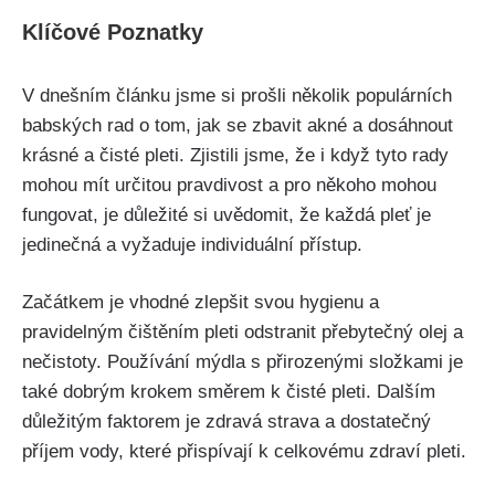
Klíčové Poznatky
V dnešním článku jsme si prošli několik populárních
babských rad o tom, jak se zbavit akné a dosáhnout
krásné a čisté pleti. Zjistili jsme, že i​ když tyto rady
mohou mít určitou pravdivost a pro někoho mohou
fungovat, je ⁢důležité si uvědomit, že každá pleť je
jedinečná a vyžaduje individuální ‍přístup.
Začátkem je vhodné zlepšit svou hygienu a
pravidelným čištěním pleti odstranit⁢ přebytečný olej a
nečistoty. Používání⁣ mýdla s přirozenými složkami je
také dobrým krokem směrem k čisté pleti. Dalším
důležitým faktorem je zdravá strava ‍a ​dostatečný
⁤příjem vody, které přispívají k celkovému zdraví pleti.