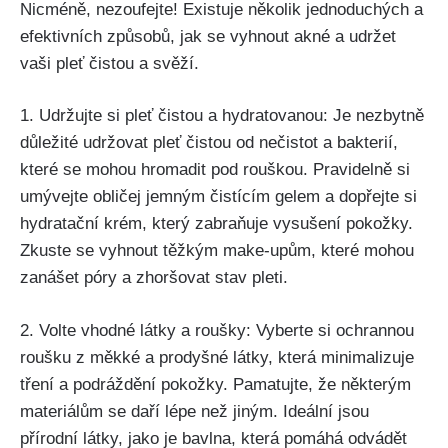
Nicméně, nezoufejte! Existuje několik jednoduchých a
efektivních způsobů, ​jak⁤ se vyhnout akné a udržet
vaši⁢ pleť čistou a‍ svěží.
1. Udržujte si pleť čistou a hydratovanou: Je ​nezbytně
důležité udržovat pleť čistou od nečistot a bakterií,
které se mohou hromadit pod rouškou. Pravidelně si
umývejte obličej jemným čistícím​ gelem a dopřejte si
hydratační krém, který zabraňuje vysušení pokožky.
Zkuste se vyhnout těžkým make-upům,⁢ které mohou​
zanášet póry‍ a zhoršovat stav ​pleti.
2. Volte vhodné látky a roušky: Vyberte si ochrannou
roušku z měkké⁢ a prodyšné látky,​ která minimalizuje
tření a podráždění pokožky. Pamatujte, že některým
materiálům se daří lépe než jiným. Ideální jsou​
přírodní látky, jako je bavlna, která pomáhá odvádět