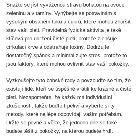
Snažte se jíst vyváženou stravu bohatou na ovoce,
zeleninu a vitamíny.​ Vyhýbejte‌ se potravinám s
vysokým obsahem⁤ tuku a cukrů, které mohou zhoršit
stav vaší pleti. Pravidelná fyzická aktivita je ⁢také
klíčová pro udržení čisté pleti, protože zlepšuje
cirkulaci krve a odstraňuje toxiny. Dodržujte
dostatečný spánek a minimalizujte stres, protože to
jsou faktory, ⁤které mohou ovlivnit stav vaší ‌pokožky.
Vyzkoušejte tyto babské rady a povzbuďte se tím, že
existují‍ lidé, kteří se úspěšně ‍vrátili ke krásné a čisté
pleti. Nezapomeňte, že každý má individuální
‍zkušenosti, takže buďte trpěliví a vyberte si ty
metody, které ⁢nejlépe odpovídají vašim potřebám.
Držte‌ se pevně‌ a věřte, že jednoho dne ⁢se také
budete těšit z pokožky, na kterou budete hrdí.