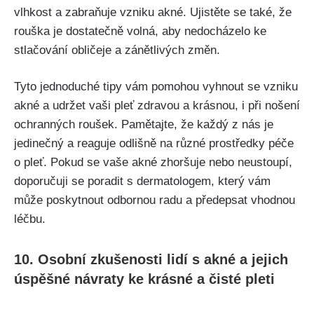
vlhkost a zabraňuje ⁣vzniku akné. Ujistěte se také, že
rouška je dostatečně volná, aby nedocházelo ke
stlačování obličeje a zánětlivých změn.
Tyto jednoduché tipy vám pomohou vyhnout se vzniku
akné a ⁤udržet vaši pleť zdravou a krásnou, i při nošení
ochranných roušek. Pamětajte, že každý z nás je
jedinečný a reaguje odlišně na různé prostředky péče
o pleť. Pokud se vaše akné zhoršuje nebo neustoupí,
doporučuji se poradit s dermatologem,⁣ který vám
může poskytnout odbornou radu a předepsat vhodnou
léčbu.
10. Osobní zkušenosti lidí​ s akné a jejich
úspěšné návraty ke krásné a čisté ‌pleti