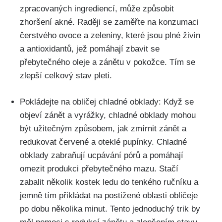
zpracovaných ingrediencí, může způsobit
zhoršení akné. Raději se zaměřte na konzumaci‌
čerstvého ovoce a zeleniny, ⁤které jsou plné živin
a‌ antioxidantů, jež pomáhají zbavit se
přebytečného oleje a zánětu v pokožce.‍ Tím se
zlepší celkový stav pleti.
Pokládejte na obličej chladné‌ obklady: ‌Když ‌se
objeví zánět a vyrážky, chladné ⁢obklady mohou
být užitečným způsobem, jak zmírnit zánět a
redukovat červené a oteklé⁣ pupínky. Chladné
obklady zabraňují ucpávání pórů a pomáhají
omezit produkci ‍přebytečného mazu. Stačí
zabalit ‌několik kostek ledu do tenkého ručníku‌ a
jemně tím‍ přikládat ‍na postižené oblasti obličeje
po dobu několika minut. Tento jednoduchý trik by