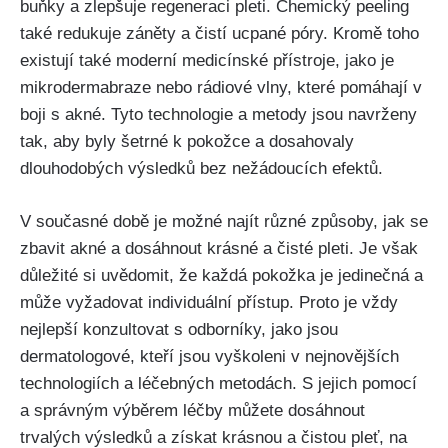
buňky a zlepšuje ⁢regeneraci pleti. Chemický peeling
také redukuje záněty a čistí ucpané póry. Kromě toho
existují také moderní medicínské přístroje, jako je
mikrodermabraze nebo rádiové ‌vlny, které pomáhají v
boji s akné. Tyto technologie a ​metody jsou navrženy
tak, aby byly šetrné k pokožce a dosahovaly
dlouhodobých výsledků bez nežádoucích ​efektů.
V současné době je možné najít různé způsoby, jak se
zbavit akné a dosáhnout krásné a čisté pleti. Je však
důležité si uvědomit, že každá pokožka je jedinečná a
může vyžadovat individuální přístup. Proto je⁣ vždy
nejlepší⁤ konzultovat s odborníky, jako jsou
dermatologové, kteří jsou vyškoleni v nejnovějších
technologiích a léčebných metodách. S ‌jejich pomocí
a správným výběrem léčby můžete dosáhnout‍
trvalých výsledků⁢ a získat krásnou a čistou pleť, na