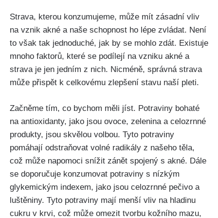
Strava, kterou konzumujeme, ‌může mít zásadní vliv
na vznik akné a naše schopnost ho lépe ⁢zvládat. Není
to však tak jednoduché, jak by se mohlo zdát. Existuje
mnoho faktorů, které se podílejí ⁤na vzniku akné a
strava je⁢ jen jedním z nich. Nicméně, správná strava
může přispět ⁤k celkovému zlepšení stavu naší pleti.
Začněme tím, co bychom měli jíst. Potraviny bohaté
na antioxidanty, jako‍ jsou ovoce, ⁣zelenina a celozrnné
⁤produkty, jsou skvělou volbou. ⁢Tyto potraviny
pomáhají odstraňovat volné radikály z našeho těla,
což může napomoci snížit ⁢zánět spojený s⁢ akné. ⁣Dále
​se doporučuje konzumovat ‍potraviny s nízkým
⁢glykemickým indexem, jako jsou celozrnné pečivo a
‍luštěniny. Tyto potraviny mají menší ‌vliv na hladinu
cukru v krvi, což ‍může omezit ⁢tvorbu kožního mazu,