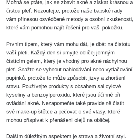
Možná⁤ se ptáte, jak se ⁣zbavit akné a získat krásnou a
čistou pleť. Nezoufejte, protože naše babské rady
vám přinesou osvědčené metody a‌ osobní zkušenosti,
které vám pomohou ⁣najít řešení pro vaši pokožku.
Prvním tipem, který vám mohu dát, je dbát na čistotu
vaší pleti. Každý den si umyjte⁣ obličej jemným
čistícím gelem, který je vhodný‌ pro akné náchylnou
pleť. Snažte se vyhnout nahlodávání nebo vytlačování
pupínků, protože to⁤ může způsobit jizvy a zhoršení
stavu. Používejte produkty s obsahem salicylové
kyseliny a benzoylperoxidu, které jsou ‌účinné při
ovládání akné. Nezapomeňte také pravidelně čistit
své make-up štětce a pečovat o své vlasy,⁤ které
mohou přispívat k přenášení olejů na obličej.
Dalším důležitým⁤ aspektem je strava a životní ​styl.