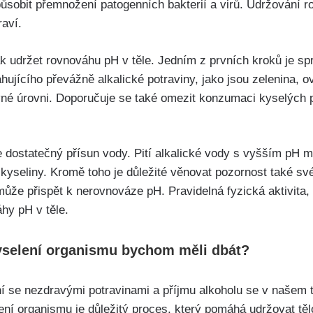
sobit ⁤přemnožení patogenních bakterií⁢ a virů. ‌Udržování⁢ r
raví.
 udržet rovnováhu pH‍ v těle.‌ Jedním z prvních ‌kroků je s
ujícího převážně alkalické ⁣potraviny, jako ⁢jsou zelenina,‍
ávné‍ úrovni. Doporučuje se také‍ omezit konzumaci kyselých p
dostatečný přísun vody. Pití alkalické vody⁢ s vyšším‍ pH m
‍kyseliny. Kromě⁤ toho‍ je‍ důležité ⁢věnovat pozornost také své
může přispět⁢ k nerovnováze ‌pH. Pravidelná fyzická aktivita, 
hy pH v těle.
kyselení organismu bychom ⁤měli dbát?
í ‌se nezdravými potravinami⁢ a příjmu alkoholu ​se v⁤ našem 
lení organismu je důležitý proces, který pomáhá⁤ udržovat těl