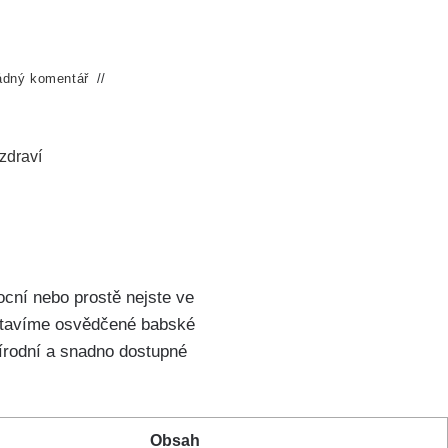
ádný komentář
zdraví
cní nebo ‌prostě​ nejste‍ ve
edstavíme osvědčené babské⁣
přírodní⁤ a snadno dostupné
Obsah