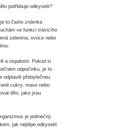
ělo potřebuje odkyselit?
 je to často známka
uchám ve funkci ​trávicího‍
elená zelenina, ovoce nebo
linu.
ě a ospalosti. Pokud‍ si
atečném odpočinku, je ‌to
te odplavili přebytečnou
nované cukry, maso nebo
t tělo, ⁣jako ​jsou⁤
ganizmus je​ jedinečný.⁣
kem, jak nejlépe odkyselit