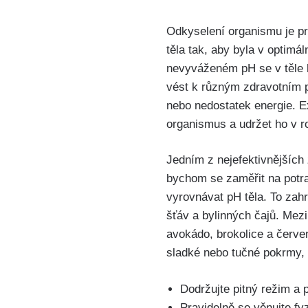
Odkyselení organismu je pr
těla ​tak, aby byla v optimá
nevyváženém pH ‍se v těle 
vést ⁣k různým zdravotním p
nebo nedostatek ‍energie. Ex
organismus⁢ a udržet ⁤ho ‍v 
Jedním z nejefektivnějších 
bychom se ‍zaměřit na potrav
vyrovnávat pH těla. To zahr
šťáv‌ a bylinných čajů. Mezi 
⁤avokádo, ⁣brokolice a červe
sladké ‌nebo tučné pokrmy, 
Dodržujte pitný režim a p
Pravidelně se⁣ věnujte fyz