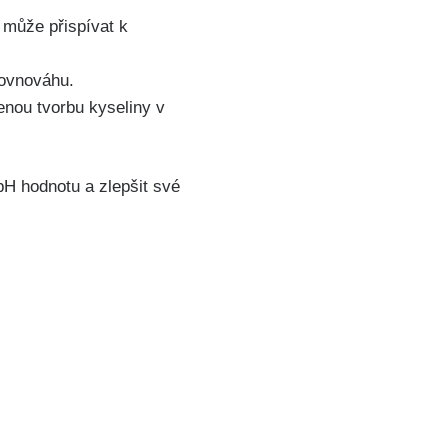
 může přispívat k
 rovnováhu.
nou tvorbu kyseliny ‌v
pH hodnotu‍ a zlepšit ‌své