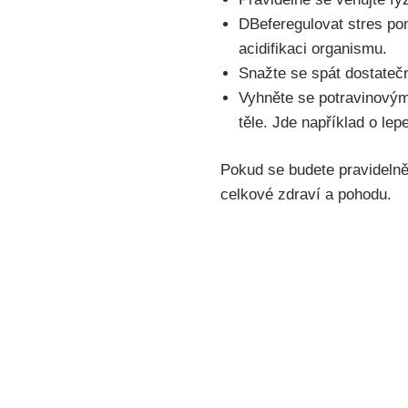
DBeferegulovat‍ stres po
acidifikaci organismu.
Snažte ‍se spát dostatečn
Vyhněte se⁢ potravinovým
těle. Jde například o⁤ le
Pokud se budete pravidelně ř
celkové zdraví a pohodu.