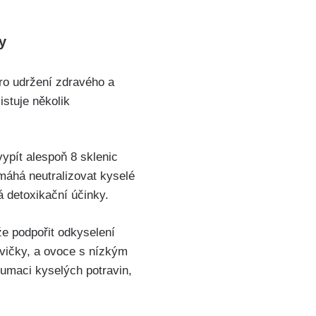
y
o udržení‍ zdravého‌ a
istuje několik
pít⁢ alespoň ⁣8 sklenic
máhá neutralizovat​ kyselé
má detoxikační účinky.
ůže podpořit odkyselení
vičky, a ovoce ‍s nízkým⁤
zumaci kyselých potravin,⁢