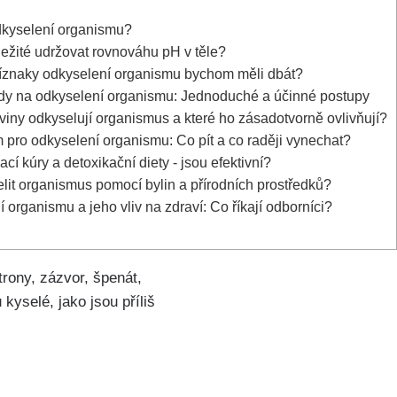
dkyselení organismu?
ležité udržovat rovnováhu pH v těle?
říznaky ⁣odkyselení organismu bychom ⁤měli dbát?
y​ na odkyselení organismu: Jednoduché‌ a účinné postupy
viny⁤ odkyselují ⁢organismus a ⁤které ho⁤ zásadotvorně‍ ovlivňují?
m pro odkyselení organismu: Co pít a co raději⁣ vynechat?
í kúry a detoxikační diety ⁤-⁤ jsou⁤ efektivní?
lit organismus pomocí⁤ bylin a přírodních prostředků?
organismu a jeho vliv na zdraví: Co⁣ říkají odborníci?
trony, ⁣zázvor, špenát,
 kyselé, jako jsou příliš