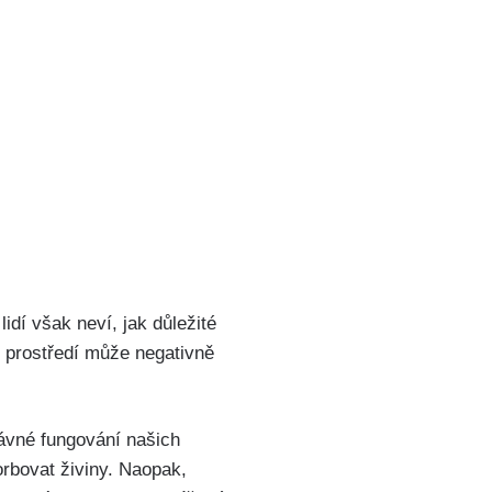
lidí však neví, jak důležité
é prostředí může negativně
právné fungování našich
orbovat živiny. Naopak,‍