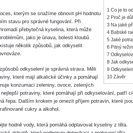
1
Co je to o
oces, kterým se snažíme⁣ obnovit pH hodnotu
2
Proč je dů
lním stavu pro⁢ správné fungování. Při​
3
Na⁢ jaké p
hromadí přebytečná⁣ kyselina, která může
4
Babské rad
roblémům, jako je únava, ​bolesti kloubů
5
Jaké⁤ potra
istuje několik​ způsobů, jak‍ odkyselit
6
Pitný ​reži
rovnováze.
7
Odkyselovac
8
Jak odkyse
⁢způsobů odkyselení je správná strava. Měli
9
Odkyselení 
10
Závěr
iny,​ které‌ mají alkalické účinky a ⁣pomáhají
nuje konzumaci ​zeleniny, ovoce, ⁤zelených
nejlepší potraviny, které⁤ pomáhají při odkyselování, ⁤patří ci
ná řepa. Dalším krokem je omezit‌ příjem potravin, které ⁢jsou
rafinované cukry a alkohol.
ijte hodně vody, která ‍pomáhá odplavovat kyseliny z ​těla.
ické aktivitě, která‍ podporuje detoxikaci a prokrvení těla.