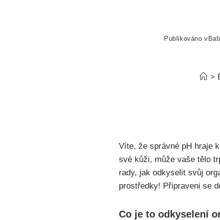
Publikováno v
Bab
>
Víte, že ‌správné‍ pH hraje 
své kůži, ⁤může​ vaše tělo 
rady, ⁣jak ⁣odkyselit svůj or
prostředky! Připraveni‌ se 
Co je to odkyselení 