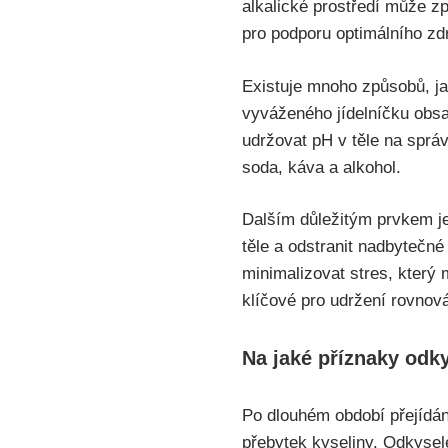
alkalické prostředí může způ
pro ​podporu ⁢optimálního zd
Existuje mnoho způsobů, jak
vyváženého jídelníčku obsah
udržovat pH‌ v těle ‍na spr
soda, káva a alkohol.
Dalším důležitým prvkem je 
těle a ⁤odstranit nadbytečné 
minimalizovat stres, který⁣ 
klíčové pro udržení rovnová
Na⁢ jaké příznaky ⁣od
Po ⁢dlouhém období ​přejídán
⁢přebytek kyseliny. ​Odkyse