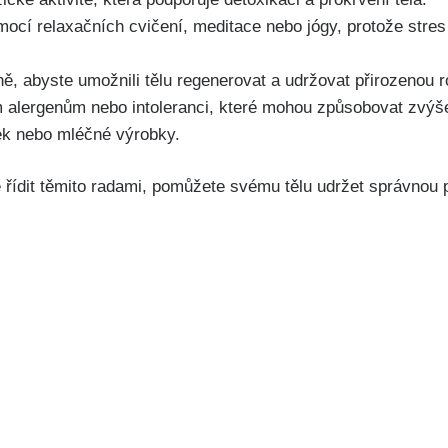
mocí relaxačních cvičení, meditace nebo jógy,‌ protože stres
ě,‌ abyste umožnili ⁤tělu regenerovat​ a udržovat přirozenou
 alergenům nebo⁢ intoleranci, které mohou způsobovat zvýše
pek nebo⁢ mléčné výrobky.
ídit​ těmito ‌radami, ⁢pomůžete ⁣svému tělu​ udržet​ správnou 