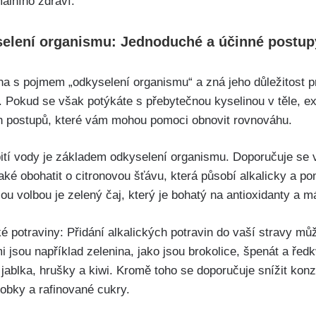
málního zdraví.
selení organismu: Jednoduché‌ a účinné postup
na s ‌pojmem „odkyselení organismu“ a zná jeho důležitost pr
 Pokud se však potýkáte s‌ přebytečnou kyselinou v těle,⁤ ex
 postupů,​ které vám mohou ⁤pomoci‌ obnovit rovnováhu.
pití vody je⁤ základem odkyselení organismu. Doporučuje se vy
ké obohatit o citronovou⁤ šťávu, která působí alkalicky a po
ou volbou⁢ je ⁤zelený čaj,​ který je ​bohatý na antioxidanty a 
cké‍ potraviny: Přidání ⁤alkalických ⁢potravin⁤ do vaší stravy m
 jsou například zelenina, jako jsou brokolice, špenát a ‍ředk
 jablka, hrušky a kiwi. Kromě toho⁣ se doporučuje snížit​ kon
obky a rafinované cukry.