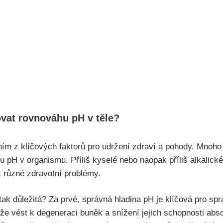
ovat rovnováhu pH v těle?
ím⁤ z klíčových faktorů⁢ pro ​udržení zdraví a pohody.⁤ Mnoho 
nu pH v organismu. Příliš kyselé nebo naopak příliš alkalick
it různé zdravotní problémy.
 ‍tak důležitá? Za prvé, správná hladina pH je klíčová pro⁣ s
e ‌vést​ k degeneraci buněk a‌ snížení jejich schopnosti ⁤abs