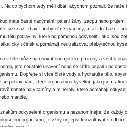
. Na‍ co ‍bychom tedy měli dbát,​ abychom poznali, že naše t
kud máte časté nadýmání, ⁢pálení žáhy, zácpu nebo průjem,
 ‌se‍ snaží zbavit přebytečné ‌kyseliny, ‍a tak ‍dochází k por
mu tělu‍ potraviny, které ho pomohou odkyselit, jako ​jsou⁣ z
 alkalický ​účinek a ‍pomáhají ⁢neutralizovat​ přebytečnou⁤ kyse
ina v těle může narušovat ‍energetické procesy a vést k únav
rgii, jste neustále‌ unavení ⁣nebo⁢ se cítíte‍ ospalí i po dost
anismu. ⁣Dopřejte si‌ více ⁤čisté vody a hydratujte ‍tělo, abys
‍ se potravinám, ⁣které organizmus kyseliní, jako jsou⁢ rafi
ravě bohaté na⁢ vitamíny a minerály, které pomáhají ⁢odkyselova
 nebo ‌mandle.
íznakům​ odkyselení organismu a ‍nezapomínejte, že každý or
dkyselení organismu, je vždy nejlepší konzultovat s odborní