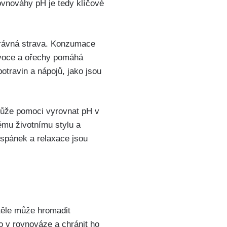
ovnováhy ⁤pH je tedy klíčové⁤
právná strava.‌ Konzumace
 ovoce⁢ a ořechy pomáhá
otravin a nápojů, jako jsou
ůže ‍pomoci vyrovnat​ pH v
mu⁢ životnímu⁢ stylu a​
⁣spánek⁤ a relaxace jsou
těle může ⁢hromadit
o ​v rovnováze a chránit ho