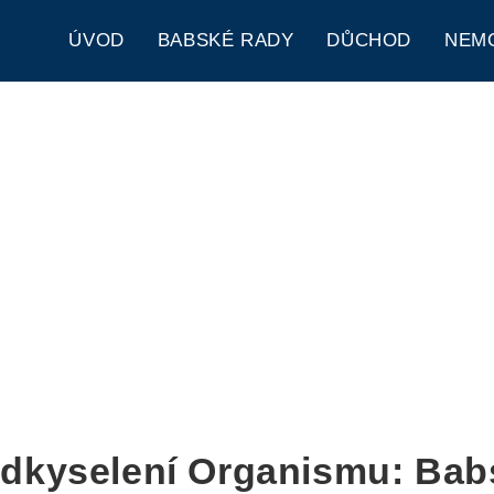
ÚVOD
BABSKÉ RADY
DŮCHOD
NEM
dkyselení Organismu: Ba