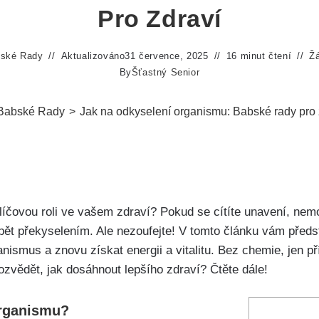
Pro Zdraví
ské Rady
Aktualizováno
31 července, 2025
16 minut čtení
Ž
By
Šťastný Senior
Babské Rady
>
Jak na odkyselení organismu: Babské rady pro 
klíčovou roli ve vašem zdraví? Pokud‍ se cítíte​ unavení, ​nemo
trpět‌ překyselením. Ale⁢ nezoufejte!‌ V tomto článku vám př
ganismus​ a znovu‌ získat energii ​a ⁢vitalitu. Bez chemie, ⁤jen 
dozvědět,‍ jak dosáhnout lepšího zdraví? Čtěte dále!
organismu?