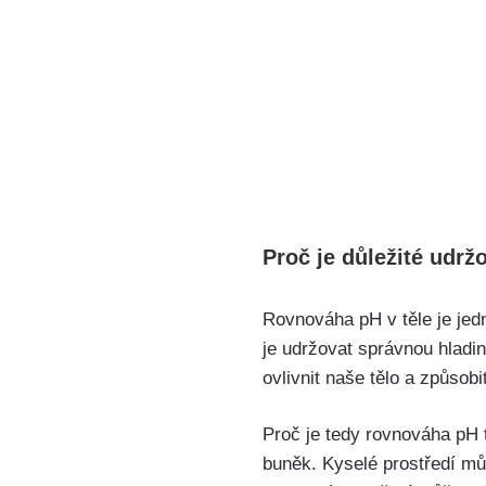
Proč je důležité udrž
Rovnováha pH ⁢v těle je jedn
⁤je udržovat správnou hladi
ovlivnit naše tělo a způsob
Proč‌ je tedy rovnováha⁤ pH
buněk. Kyselé⁣ prostředí můž