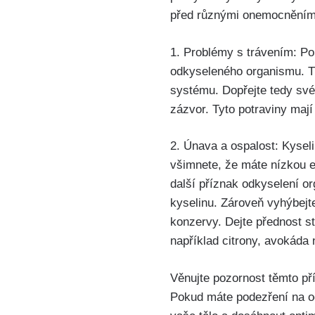
⁢před různými ⁢onemocněními
1. Problémy s trávením: Po
odkyseleného organismu. Tělo
systému.​ Dopřejte tedy své
zázvor. Tyto potraviny ⁤mají⁢
2. Únava ⁣a ospalost: Kysel
všimnete, že máte nízkou ene
další příznak ‌odkyselení org
kyselinu. Zároveň vyhýbejte
⁤konzervy. Dejte ⁣přednost st
například citrony, ⁣avokáda
Věnujte pozornost těmto př
Pokud máte ⁢podezření na ‍o