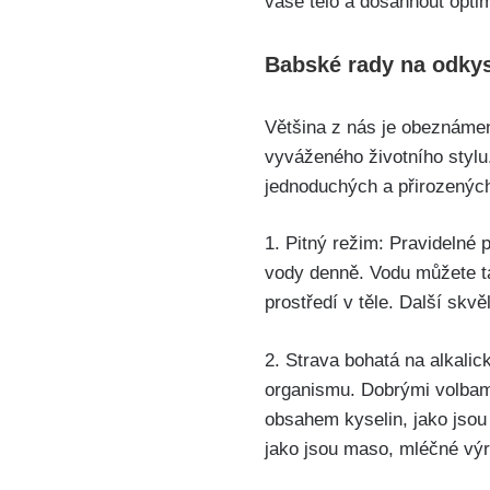
vaše tělo⁣ a⁣ dosáhnout opti
Babské rady​ na odky
Většina z nás ⁢je ⁤obeznáme
vyváženého životního stylu.
jednoduchých a přirozených
1. Pitný ​režim: Pravidelné 
‌vody denně. Vodu můžete ta
prostředí v těle. Další skvěl
2. ‍Strava⁤ bohatá na alkali
⁢organismu. Dobrými volbami
obsahem kyselin, ‍jako jsou
jako jsou maso, mléčné výr