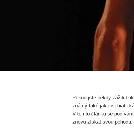
Pokud ​jste někdy zažili bole
známý také jako ischiatická
V tomto článku se podívám
znovu ‌získat⁢ svou⁢ pohodu.