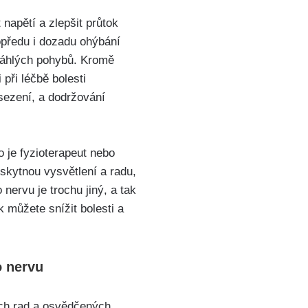
 napětí a zlepšit průtok
opředu i dozadu ohýbání⁢
 náhlých pohybů. Kromě
při léčbě ⁣bolesti
sezení, ⁤a dodržování
e ‍fyzioterapeut⁤ nebo‌
oskytnou vysvětlení a radu,
nervu‌ je trochu jiný, a tak
⁢můžete snížit‍ bolesti a ​
 ⁣nervu
kých rad a ​osvědčených