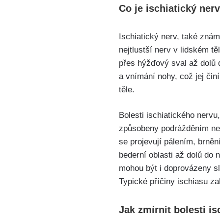
Co je ischiatický nerv
Ischiatický ​nerv, také známý
nejtlustší nerv ​v​ lidském t
přes hýžďový sval až dolů ⁢d
a vnímání nohy, což jej činí
těle.
Bolesti ​ischiatického nervu,
způsobeny podrážděním neb
se projevují pálením, brnění
bederní oblasti až ‍dolů do 
mohou být i doprovázeny sl
Typické ⁢příčiny ischiasu ⁢za
Jak⁣ zmírnit ‍bolesti ⁣