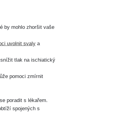
ré by ‌mohlo zhoršit vaše
i‌ uvolnit ⁣svaly
a‍
nížit⁤ tlak na ischiatický
ůže‍ pomoci zmírnit‍
 se poradit s lékařem.
btíží​ spojených s