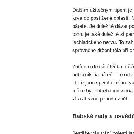
⁢ ‌
Dalším ​užitečným tipem je p
krve do postižené oblasti.⁢
páteře. ​Je důležité ‍dáva
toho, je‌ také⁣ důležité si⁣ 
ischiatického nervu. To zah
⁢správného držení těla při‍ c
​ ⁤
Zatímco domácí léčba může bý
odborník na‍ páteř.​ Tito o
které jsou specifické pro va
může být potřeba individuální
získat svou pohodu⁢ zpět.
Babské rady a osvědče
Jestliže vás trápí ‌bolesti 