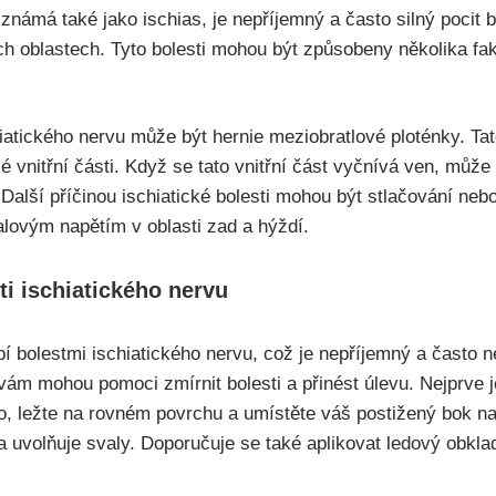
známá také jako⁢ ischias, je nepříjemný a často silný pocit bo
ních oblastech. Tyto bolesti mohou být způsobeny ‍několika ‌fak
schiatického nervu může být⁤ hernie meziobratlové ploténky. T
 vnitřní ⁤části. Když ⁣se ⁣tato vnitřní část vyčnívá ven, může
‌Další⁢ příčinou ischiatické bolesti mohou být stlačování ne
ovým napětím v‍ oblasti zad a‍ hýždí.
ti ischiatického nervu
⁢trpí bolestmi ischiatického nervu, což je nepříjemný ​a často 
vám mohou pomoci zmírnit ⁢bolesti a⁢ přinést⁢ úlevu. Nejprve je
, ležte na‍ rovném⁤ povrchu a umístěte váš postižený bok na
v a uvolňuje‌ svaly. Doporučuje se také aplikovat ledový obkl