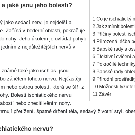
 a jaké jsou ​jeho bolesti?
1
Co je ischiatický n
⁢ jako sedací nerv, je‌ nejdelší a
2
Jak⁣ zmírnit ‍bolest
ěle. Začíná v bederní​ oblasti, ⁢pokračuje
3
Příčiny bolesti ‌is
o nohy. Jeho⁣ úkolem ‍je⁤ ovládat pohyb⁤
4
Přirozená léčba bo
 jedním z⁢ nejdůležitějších nervů ‍v
5
Babské rady a osvě
6
Efektivní‍ cvičení 
7
Pokročilé techniky
​ známé⁣ také jako ⁢ischias, jsou
8
Babské ‍rady‌ ohle
o zánětem tohoto nervu. Nejčastěji
9
Přírodní ⁣prostředk
10
Možnosti ‌fyziote
m nebo ostrou​ bolestí, která se ‌šíří z
11
Závěr
nohy. Bolesti ischiatického nervu
abostí nebo znecitlivěním nohy.
hrnují přetížení, ⁣špatné držení těla, sedavý životní styl, ‌obe
ischiatického nervu?