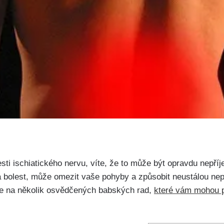
sti ‍ischiatického nervu,​ víte, že to může⁣ být​ opravdu nepří
 bolest, ‌může omezit‌ vaše pohyby a způsobit neustálou nep
e na několik osvědčených babských rad,
které‌ vám mohou 