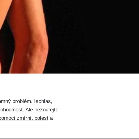
jemný problém. ‌Ischias,
ohodlnost. Ale nezoufejte!
pomoci zmírnit bolest
a ​