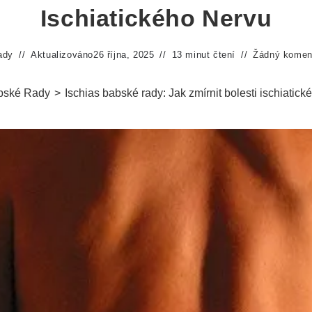
Ischiatického Nervu
ady
Aktualizováno
26 října, 2025
13 minut čtení
Žádný komen
bské Rady
>
Ischias babské rady: Jak zmírnit bolesti ischiatick