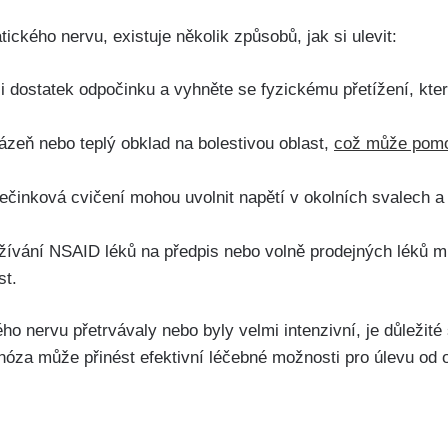
tického nervu, existuje několik způsobů, jak si ‍ulevit:
si⁣ dostatek odpočinku a​ vyhněte se ‍fyzickému ⁤přetížení, kte
lázeň nebo teplý obklad na bolestivou oblast,
což může‍ pomoc
ečinková cvičení⁤ mohou uvolnit napětí ‍v okolních svalech a s
Užívání ‌NSAID léků na předpis ⁢nebo volně prodejných léků m
st.
kého nervu přetrvávaly nebo byly velmi intenzivní, ⁤je důležité
óza může přinést ⁤efektivní​ léčebné možnosti ‍pro úlevu od o