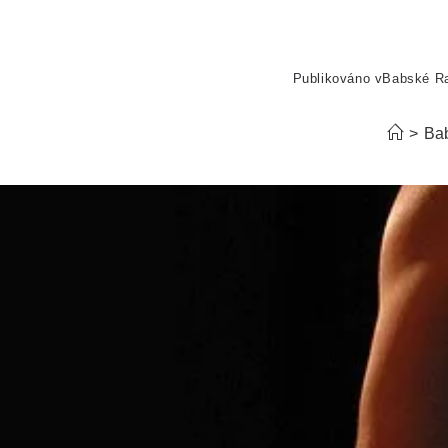
Publikováno v
Babské R
>
Ba