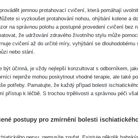
rovádět jemnou‌ protahovací ​cvičení, ⁣která pomáhají uvolnit
 Můžete si⁢ vyzkoušet protahování ​nohou, ohýbání​ kolene a d
t pozor na správnou polohu a postupné provedení cvičení bez
pamatovat,‍ že udržování ‌zdravého životního‍ stylu ⁢může pomoci 
rnuje cvičení až do určité​ míry, vyhýbání se dlouhodobému 
hůzi nebo stání.
t ⁣účinná, je vždy nejlepší konzultovat s odborníkem, ​jako j
dborníci​ nejenže mohou poskytnout vhodné terapie, ale také p
še potřeby. Pamatujte, že každý případ bolesti ischiatického 
 přístup k léčbě. S ‍trochou trpělivosti ⁣a správnou péči však 
né postupy⁣ pro zmírnění bolesti⁤ ischiatického
ischiatického ⁢nervu, nemusíte zoufat. ⁤Existuje několik babs