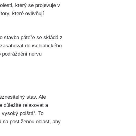
lesti, který se projevuje ⁣v
tory, které ovlivňují
ato stavba páteře se skládá z
 zasahovat⁢ do ischiatického
bo podráždění nervu
neznesitelný stav. Ale
 ‍důležité relaxovat ‍a
 vysoký ⁣polštář. To
ad na postiženou oblast, aby