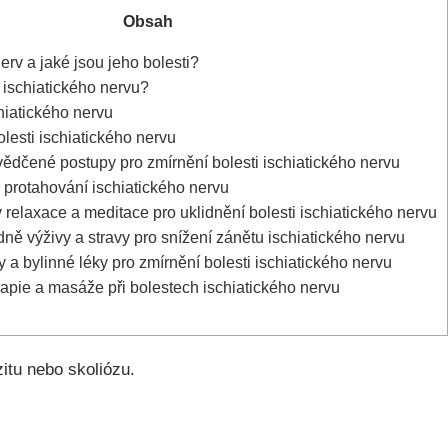
Obsah
erv a jaké jsou ​jeho bolesti?
i ⁣ischiatického nervu?
chiatického nervu
lesti ischiatického nervu
dčené postupy⁣ pro zmírnění bolesti⁤ ischiatického ⁣nervu
a protahování ischiatického ⁢nervu
 ⁢relaxace a meditace pro uklidnění bolesti ischiatického nervu
dně výživy a stravy‌ pro snížení zánětu ischiatického nervu
y ⁣a bylinné léky pro ​zmírnění bolesti ischiatického ⁤nervu
rapie a masáže ‌při bolestech⁤ ischiatického nervu
zitu nebo skoliózu. ⁢