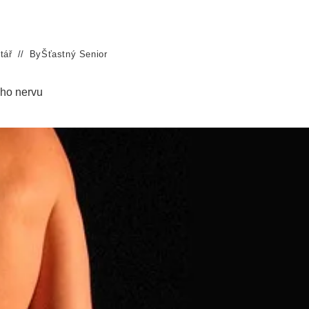
tář
By
Šťastný Senior
ého nervu