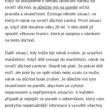
Když se dostaneme k tématu ukončení nároku na
sirotčí důchod,
je důležité mít na paměti
určitá
pravidla a skutečnosti. Existuje několik situací, ve
kterých nárok na sirotčí důchod zaniká. První situací
je, když dítě dosáhne věku 26 let. V této době již
opouští věkovou hranici, která je spojena s nárokem
na tento důchod.
Další situací, kdy může být nárok zrušen, je uzavření
manželství. Když dítě vstoupí do manželství, nárok na
sirotčí důchod zanikne. Stejně tak platí, že pokud dítě
osiří, ale poté by se opět vdalo nebo vzalo za muže,
nárok na důchod bude zrušen. Je důležité mít tyto
skutečnosti na paměti, abychom se vyhnuli
nejasnostem a nepříjemným situacím. V každém
případě je nejlepší se poradit s odborníkem, který vám
poskytne nejaktuálnější informace a vysvětlí všechny