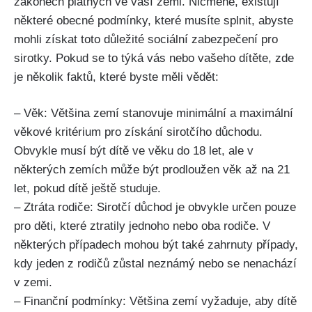
zákonech platných ve vaší zemi. Nicméně, existují
některé obecné podmínky, které musíte splnit, abyste
mohli získat toto důležité sociální zabezpečení pro
sirotky. Pokud se to týká vás nebo vašeho dítěte, zde
je několik faktů, které byste měli vědět:
– Věk: Většina zemí stanovuje minimální a maximální
věkové kritérium pro získání sirotčího důchodu.
Obvykle musí být dítě ve věku do 18 let, ale v
některých zemích může být prodloužen věk až na 21
let, pokud dítě ještě studuje.
– Ztráta rodiče: Sirotčí důchod je obvykle určen pouze
pro děti, které ztratily jednoho nebo oba rodiče. V
některých případech mohou být také zahrnuty případy,
kdy jeden z rodičů zůstal neznámý nebo se nenachází
v zemi.
– Finanční podmínky: Většina zemí vyžaduje, aby dítě