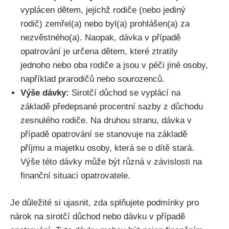
vyplácen dětem, jejichž rodiče (nebo jediný
rodič) zemřel(a) nebo byl(a) prohlášen(a) za
nezvěstného(a). Naopak, dávka v případě
opatrování je určena dětem, které ztratily
jednoho nebo oba rodiče a jsou v péči jiné osoby,
například prarodičů nebo sourozenců.
Výše dávky:
Sirotčí důchod se vyplácí na
základě předepsané procentní sazby z důchodu
zesnulého rodiče. Na druhou stranu, dávka v
případě opatrování se stanovuje na základě
příjmu a majetku osoby, která se o dítě stará.
Výše této dávky může být různá v závislosti na
finanční situaci opatrovatele.
Je důležité si ujasnit, zda splňujete podmínky pro
nárok na sirotčí důchod nebo dávku v případě