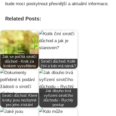
bude moci poskytnout přesnější a aktuální informace.
Related Posts:
Jak se počítá sirotčí
důchod - Krok za
Sirotčí důchod: Kolik
krokem vysvětleno
činí a kdo má nárok?
Jak dlouho trvá
Sirotčí důchod: Které
vyřízení sirotčího
kroky jsou nezbytné
důchodu - Rychlý
pro jeho získání
postup