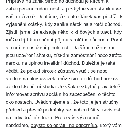
Příprava na zánik sirotčího důchodu je klíčem k
zabezpečení budoucnosti a poskytne vám stabilitu ve
vašem životě. Doufáme, že tento článek vás přiblížil k
vyjasnění otázky, kdy zaniká nárok na sirotčí důchod.
Zjistili jsme, že existuje několik klíčových situací, kdy
může dojít k ukončení příjmu sirotčího důchodu. První
situací je dosažení plnoletosti. Dalšími možnostmi
jsou uzavření sňatku, získání zaměstnání nebo ztráta
nároku na úplnou invalidní důchod. Důležité je také
vědět, že pokud sirotek zůstává vyučit se nebo
studuje na plný úvazek, může sirotčí důchod přežívat
až do dokončení studia. Je však nezbytné pravidelně
informovat správu sociálního zabezpečení o těchto
okolnostech. Uvědomujeme si, že toto je jen stručný
přehled a přesné podmínky se mohou lišit v závislosti
na individuální situaci. Proto vás významně
nabádáme,
abyste se obrátili na odborníka
, který vám