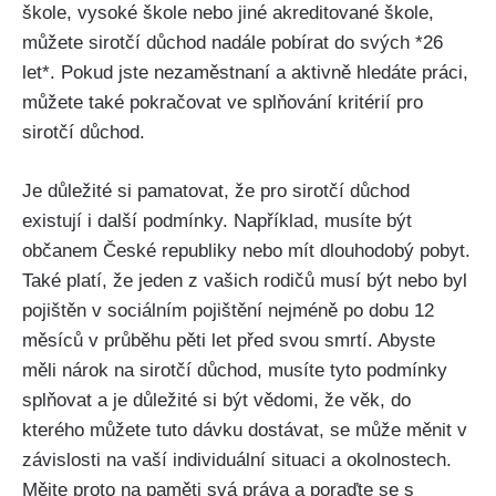
škole, vysoké škole nebo jiné akreditované škole,
můžete sirotčí důchod nadále pobírat do svých *26
let*. Pokud jste nezaměstnaní a aktivně hledáte práci,
můžete také pokračovat ve splňování kritérií pro
sirotčí důchod.
Je důležité si pamatovat, že pro sirotčí důchod
existují i další podmínky. Například, musíte být
občanem České republiky nebo mít dlouhodobý pobyt.
Také platí, že jeden z vašich rodičů musí být nebo byl
pojištěn v sociálním pojištění nejméně po dobu 12
měsíců v průběhu pěti let před svou smrtí. Abyste
měli nárok na sirotčí důchod, musíte tyto podmínky
splňovat a je důležité si být vědomi, že věk, do
kterého můžete tuto dávku dostávat, se může měnit v
závislosti na vaší individuální situaci a okolnostech.
Mějte proto na paměti svá práva a poraďte se s