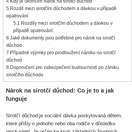
4
Kdy je ukončen nárok na sirotčí důchod
5
Rozdíl mezi sirotčím důchodem a dávkou v případě
opatrování
5.1
Rozdíly mezi sirotčím důchodem a dávkou v
případě opatrování:
6
Jaké dokumenty jsou potřebné pro nárok na sirotčí
důchod
7
Případné výjimky pro prodloužení nároku na sirotčí
důchod
8
Doporučení pro zabezpečení budoucnosti po zániku
sirotčího důchodu
Nárok na sirotčí důchod: Co je to a jak
funguje
Sirotčí důchod je sociální dávka poskytovaná dětem,
které přišly o jednoho nebo oba rodiče v důsledku
jejich smrti. Je určen ke krytí základních životních