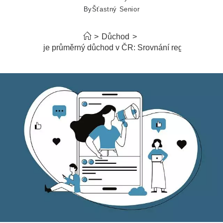
By
Šťastný Senior
>
Důchod
>
Jaký je průměrný důchod v ČR: Srovnání regionů