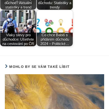
důchod? Aktuální
důchodu: Statistiky a
statistiky a trend
trendy
Vlaky slevy pro
Co chce Babiš s
důchodce: Ušetřete
přidáním důchodu
na cestování po ČR
2024 – Politické…
MOHLO BY SE VÁM TAKÉ LÍBIT