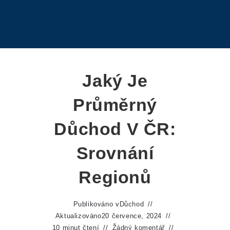
Jaký Je
Průměrný
Důchod V ČR:
Srovnání
Regionů
Publikováno v
Důchod
Aktualizováno
20 července, 2024
10 minut čtení
Žádný komentář