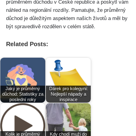
průměrném důchodu v České republice a poskytl vám
náhled na regionální rozdíly. Pamatujte, že průměrný
důchod je důležitým aspektem našich životů a měl by
být spravedlivě rozdělen v celém státě.
Related Posts:
Jaký je průměrný
Dárek pro kolegyni:
důchod: Statistiky za
Nejlepší nápady a
poslední roky
inspirace
Kolik je průměrný
Kdy chodí muži do