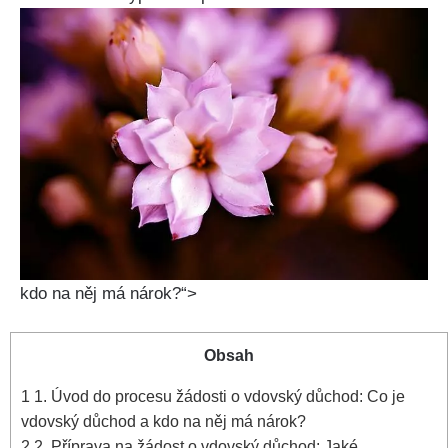
kdo na něj má nárok?“>
Obsah
1
1. Úvod do procesu žádosti o vdovský důchod: Co je
vdovský důchod a kdo na něj má nárok?
2
2. Příprava na žádost o vdovský důchod: Jaké