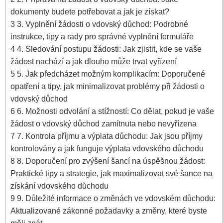
dokumenty budete potřebovat a jak je získat?
3
3. Vyplnění žádosti o vdovský důchod: Podrobné
instrukce, tipy a rady pro správné vyplnění formuláře
4
4. Sledování postupu žádosti: Jak zjistit, kde se vaše
žádost nachází a jak dlouho může trvat vyřízení
5
5. Jak předcházet možným komplikacím: Doporučené
opatření a tipy, jak minimalizovat problémy při žádosti o
vdovský důchod
6
6. Možnosti odvolání a stížností: Co dělat, pokud je vaše
žádost o vdovský důchod zamítnuta nebo nevyřízena
7
7. Kontrola příjmu a výplata důchodu: Jak jsou příjmy
kontrolovány a jak funguje výplata vdovského důchodu
8
8. Doporučení pro zvýšení šancí na úspěšnou žádost:
Praktické tipy a strategie, jak maximalizovat své šance na
získání vdovského důchodu
9
9. Důležité informace o změnách ve vdovském důchodu:
Aktualizované zákonné požadavky a změny, které byste