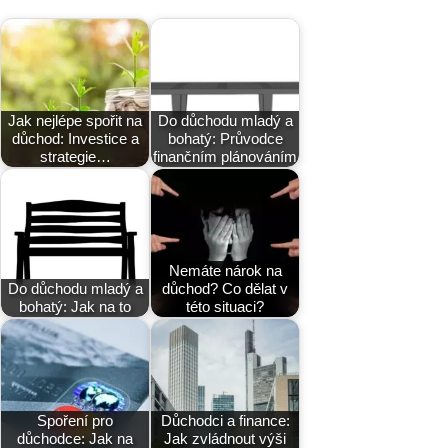
Jak nejlépe spořit na
Do důchodu mladý a
důchod: Investice a
bohatý: Průvodce
strategie…
finančním plánováním
Nemáte nárok na
Do důchodu mladý a
důchod? Co dělat v
bohatý: Jak na to
této situaci?
Spoření pro
Důchodci a finance:
důchodce: Jak na
Jak zvládnout výši