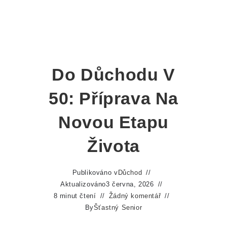
Do Důchodu V
50: Příprava Na
Novou Etapu
Života
Publikováno v
Důchod
Aktualizováno
3 června, 2026
8 minut čtení
Žádný komentář
By
Šťastný Senior