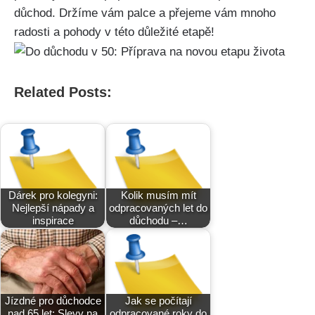
důchod. Držíme vám palce a přejeme vám mnoho
radosti a pohody v této důležité etapě!
Related Posts:
Dárek pro kolegyni:
Kolik musím mít
Nejlepší nápady a
odpracovaných let do
inspirace
důchodu –…
Jízdné pro důchodce
Jak se počítají
nad 65 let: Slevy na
odpracované roky do