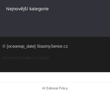
Nejnovější kategorie
© [oceanwp_date] StastnySenior.cz
Ochrana Osobních Údajů
AI Editorial Policy