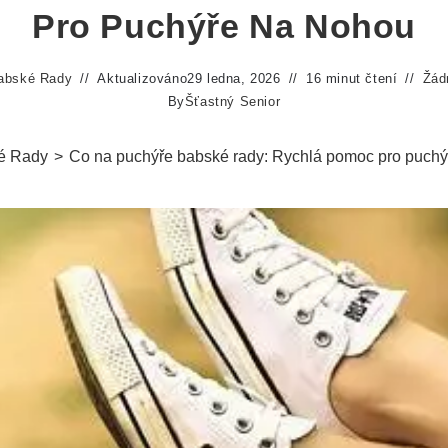
Pro Puchýře Na Nohou
abské Rady
Aktualizováno
29 ledna, 2026
16 minut čtení
Žád
By
Šťastný Senior
é Rady
>
Co na puchýře babské rady: Rychlá pomoc pro puchý