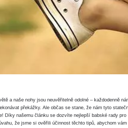
větě a naše nohy jsou neuvěřitelně odolné‍ – každodenně n
ekonávat ⁢překážky. Ale občas se stane, že nám tyto stateč
e! Díky ⁤našemu článku se dozvíte nejlepší babské rady pro 
úvahu, že jsme si​ ověřili účinnost těchto tipů, abychom vám