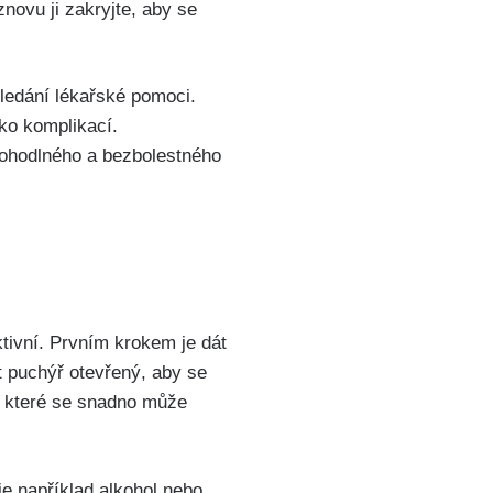
ovu ji zakryjte,​ aby⁤ se
ledání lékařské⁣ pomoci.
iko komplikací.
pohodlného a bezbolestného
tivní. ‌Prvním krokem je dát
 puchýř otevřený, ‍aby se
 které‌ se snadno může‍
je například alkohol nebo