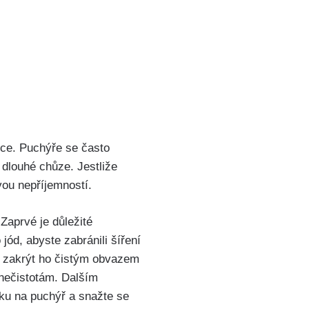
kce. Puchýře se‍ často
o dlouhé chůze. Jestliže
vou nepříjemností.
aprvé‍ je důležité
jód,‌ abyste zabránili šíření
 a zakrýt ho čistým obvazem
 nečistotám. ⁤Dalším
aku na puchýř a snažte se