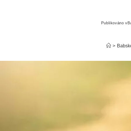
Publikováno v
B
>
Babsk