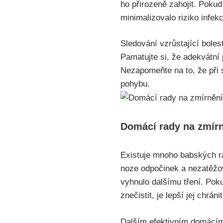
ho přirozeně zahojit. Pokud 
minimalizovalo riziko infek
Sledování vzrůstající boles
Pamatujte si, že adekvátní 
Nezapomeňte na to, že při 
pohybu.
Domácí rady⁤ na zmírn
Existuje mnoho babských rad
noze odpočinek a⁣ nezatěžo
vyhnulo dalšímu tření. Poku
znečistit, je lepší jej chrán
Dalším efektivním domácím ř