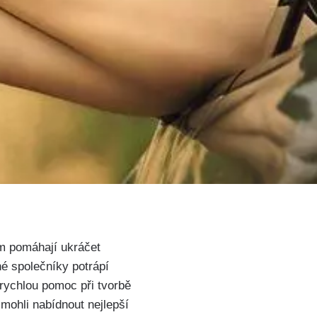
ám pomáhají ukráčet
né společníky potrápí
rychlou⁤ pomoc při tvorbě
 mohli nabídnout nejlepší