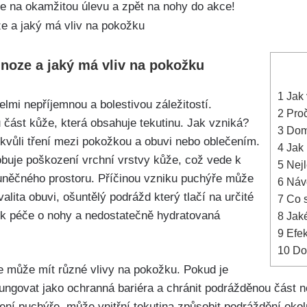
na⁢ okamžitou úlevu ⁣a⁢ zpět na nohy‍ do akce!
 noze a jaký má vliv na pokožku
1
Jak 
lmi nepříjemnou a bolestivou záležitostí.
2
Proč
ást kůže, která obsahuje tekutinu. Jak vzniká?
3
Domá
 kvůli tření‌ mezi pokožkou a ⁤obuvi nebo oblečením.
4
Jak 
obuje poškození ⁢vrchní vrstvy kůže, což vede k
5
Nejl
uněčného⁣ prostoru. Příčinou vzniku puchýře může
6
Návo
kvalita obuvi, ošuntělý podrážd který tlačí na určité
7
Co s
atek péče o nohy a nedostatečně hydratovaná
8
Jaké
9
Efek
10
Dob
e může mít různé vlivy na pokožku. Pokud je
ngovat jako ochranná bariéra a chránit podrážděnou část n
ení⁣ puchýře, může vnitřní ⁤tekutina ⁣způsobit podráždění oko