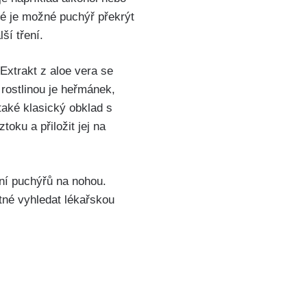
té‌ je možné puchýř překrýt
ší tření.
 Extrakt z aloe vera ‌se
rostlinou je heřmánek,
také klasický ⁢obklad s
ku‌ a přiložit jej na
ní puchýřů na nohou.‌
ytné vyhledat lékařskou