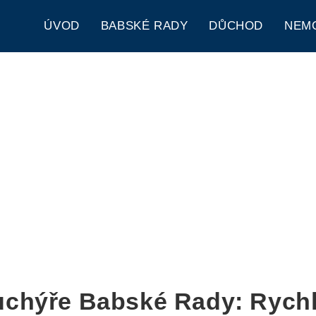
ÚVOD
BABSKÉ RADY
DŮCHOD
NEM
uchýře Babské Rady: Rych