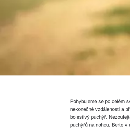
Pohybujeme se ⁣po​ celém s
⁢nekonečné vzdálenosti a př
bolestivý puchýř. Nezoufejt
puchýřů na nohou. Berte​ v 