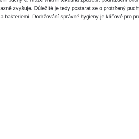
razně​ zvyšuje. Důležité je tedy⁣ postarat se o protržený p
 a bakteriemi. Dodržování správné hygieny je klíčové⁢ pro p