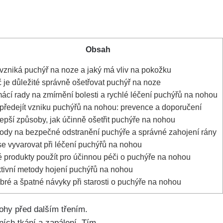
Obsah
vzniká puchýř na⁢ noze a jaký má vliv na pokožku
 je důležité správně ⁣ošetřovat puchýř na noze
cí rady⁤ na zmírnění bolesti ⁢a rychlé léčení puchýřů ‍na nohou
předejít vzniku puchýřů na nohou:⁢ prevence a doporučení
epší způsoby, jak účinně ošetřit puchýře na nohou
dy na bezpečné odstranění puchýře a správné zahojení rány
e vyvarovat při léčení puchýřů na nohou
 produkty použít pro účinnou ⁢péči o puchýře na nohou
tivní‌ metody hojení puchýřů na nohou
ré⁢ a špatné návyky při starosti o puchýře na nohou
ohy před dalším třením.
lních tkání a zapálení. Tím