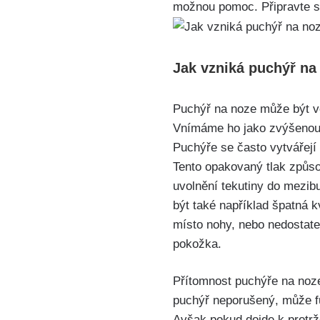
možnou pomoc. Připravte se 
Jak vzniká puchýř na⁢
Puchýř na noze může být ⁤ve
Vnímáme ho jako zvýšenou č
Puchýře se⁣ často vytvářejí
Tento ‌opakovaný tlak​ způs
uvolnění tekutiny do mezib
být‌ také například špatná ⁢
⁣místo ‍nohy, nebo⁢ nedost
pokožka.
Přítomnost puchýře na noz
puchýř neporušený, může fu
Avšak pokud dojde ⁣k protrž