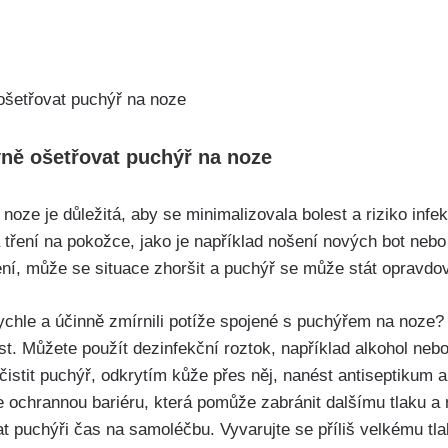
vně ⁣ošetřovat puchýř na noze
oze ‍je důležitá, aby se ‌minimalizovala bolest a riziko infe
⁤ tření na pokožce, jako‍ je například nošení ⁢nových bot​ neb
í,​ může se situace ‍zhoršit a puchýř se ‌může stát opravdo
chle a účinně zmírnili potíže spojené s puchýřem‍ na noze? Z
st. Můžete použít dezinfekční roztok, například alkohol nebo 
yčistit puchýř, odkrytím kůže přes něj, nanést antiseptikum
te ochrannou bariéru, která pomůže ‍zabránit dalšímu tlaku a
t puchýři čas na samoléčbu. ⁤Vyvarujte se příliš ⁢velkému tl