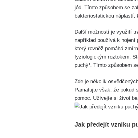
jód. Tímto způsobem se zabr
bakteriostatickou náplastí, 
Další možností je využití tr
například používá k hojení
který rovněž pomáhá zmírnit
fyziologickým⁣ roztokem. Sta
puchýř. Tímto způsobem se 
Zde je ⁢několik osvědčených
Pamatujte však, že pokud se
‌pomoc. Užívejte si život be
Jak předejít vzniku 