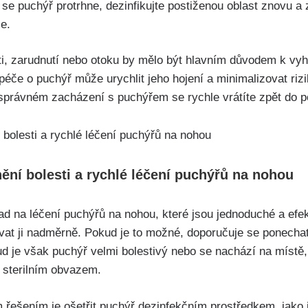
se puchýř protrhne, dezinfikujte postiženou oblast znovu a zn
ce.
ti, zarudnutí nebo ⁢otoku by mělo být hlavním důvodem ⁤k vyh
péče o ‍puchýř může urychlit jeho hojení a minimalizovat riz
správném⁣ zacházení s puchýřem se rychle vrátíte zpět do 
ění bolesti ⁢a rychlé léčení puchýřů ‍na nohou
 na léčení puchýřů na nohou, které​ jsou jednoduché⁤ a efek
vat ji nadměrně. Pokud je to⁢ možné, doporučuje se ponechat
d je ​však‌ puchýř velmi bolestivý nebo se nachází na ‌místě,
it sterilním ‍obvazem.
ešením je ošetřit⁢ puchýř⁣ dezinfekčním prostředkem, jako 