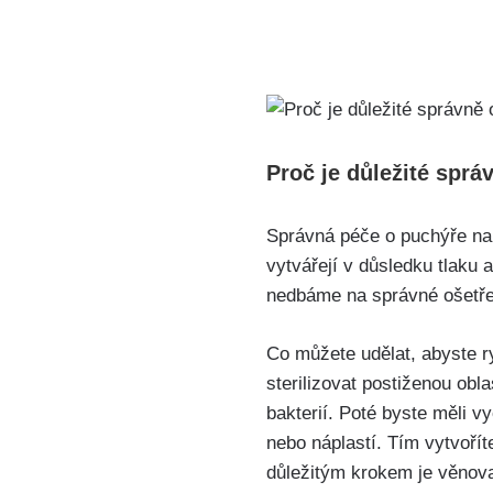
Proč je důležité sprá
Správná​ péče o puchýře na n
vytvářejí v důsledku tlaku a
nedbáme na⁤ správné ošetřen
Co můžete udělat, abyste ry
sterilizovat postiženou obla
bakterií. Poté byste měli v
nebo ⁣náplastí. Tím vytvoří
důležitým krokem je‌ věnova