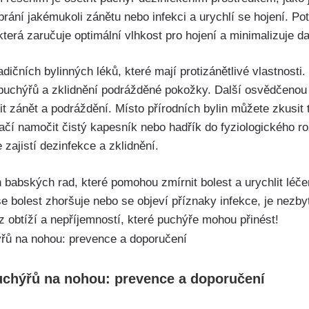
ání jakémukoli zánětu nebo infekci a ⁢urychlí se hojení. Po
která zaručuje optimální vlhkost pro hojení a minimalizuje dal
adičních bylinných léků, které ‍mají protizánětlivé vlastnosti.
‍ puchýřů a zklidnění podrážděné pokožky. Další osvědčenou 
‌ zánět a⁢ podráždění. Místo přírodních bylin můžete zkusit‍ 
čí namočit čistý kapesník nebo hadřík do fyziologického rozto
zajistí dezinfekce a zklidnění.
 babských rad,⁣ které pomohou zmírnit bolest a urychlit léče
 bolest ‍zhoršuje nebo se objeví příznaky infekce, je​ nezb
z obtíží a nepříjemností, které puchýře mohou‌ přinést!
puchýřů na nohou:⁢ prevence a doporučení