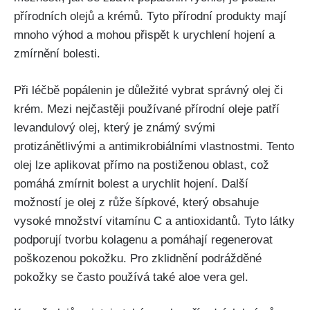
přírodních olejů a krémů. Tyto⁢ přírodní produkty mají​
mnoho ⁢výhod ‌a mohou přispět k urychlení⁢ hojení⁤ a
zmírnění bolesti.
Při léčbě popálenin​ je ‍důležité⁤ vybrat správný ⁢olej⁢ či
krém. Mezi nejčastěji používané ⁢přírodní oleje patří
levandulový‌ olej, který je ‌známý svými
‌protizánětlivými⁣ a antimikrobiálními vlastnostmi. Tento
olej lze aplikovat⁢ přímo na postiženou oblast, což
pomáhá zmírnit bolest a urychlit ‍hojení. Další
možností je olej‌ z růže šípkové, který obsahuje‌
vysoké množství vitamínu C a antioxidantů.⁢ Tyto látky
podporují tvorbu ⁣kolagenu ‌a pomáhají regenerovat​
poškozenou​ pokožku. Pro zklidnění podrážděné‌
pokožky se často používá také⁤ aloe vera gel.