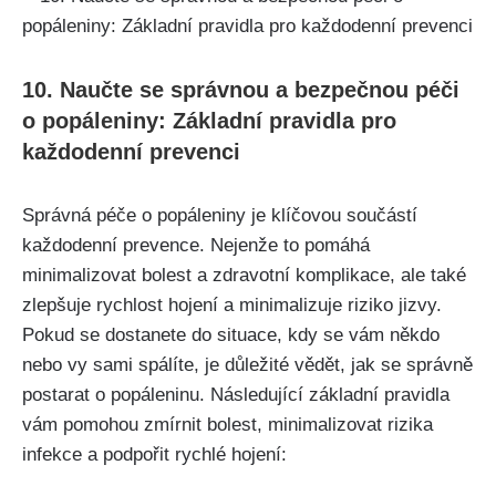
10. Naučte se správnou a bezpečnou péči
o popáleniny: Základní pravidla pro
každodenní⁣ prevenci
Správná⁤ péče o popáleniny ‍je​ klíčovou součástí
⁣každodenní ​prevence. Nejenže to pomáhá
minimalizovat bolest a ​zdravotní komplikace, ale ​také
zlepšuje​ rychlost⁣ hojení a ​minimalizuje riziko jizvy. ​
Pokud se ​dostanete ⁤do ⁢situace, ​kdy se vám někdo​
nebo vy ⁤sami⁤ spálíte, ‍je důležité vědět, jak se správně
postarat o ​popáleninu. Následující‍ základní pravidla
‌vám⁢ pomohou zmírnit bolest, minimalizovat rizika‍
infekce a podpořit rychlé hojení: