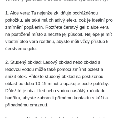
1. Aloe⁢ vera: Ta nejenže zklidňuje podrážděnou
pokožku, ale také ​má chladivý‌ efekt,⁢ což ​je‍ ideální pro
⁤zmírnění‍ popálenin. ⁢Roztřete čerstvý gel z
aloe vera
na postižené místo
a ​nechte ‍jej⁢ působit. Nejlépe⁣ je mít
vlastní aloe vera rostlinu, abyste měli vždy přístup k
čerstvému gelu.
2. ⁤Studený obklad: Ledový⁢ obklad nebo obklad ​s
ledovou vodou ⁤může také pomoci zmírnit bolest a ​
snížit otok. ‌Přiložte‌ studený obklad na postiženou
oblast po dobu 10-15 minut a opakujte⁣ podle potřeby.
Důležité je obalit led nebo vodou nasáklý ručník‍ do
hadříku, abyste⁤ zabránili přímému ⁢kontaktu ⁢s ⁤kůží a
případnému omrznutí.