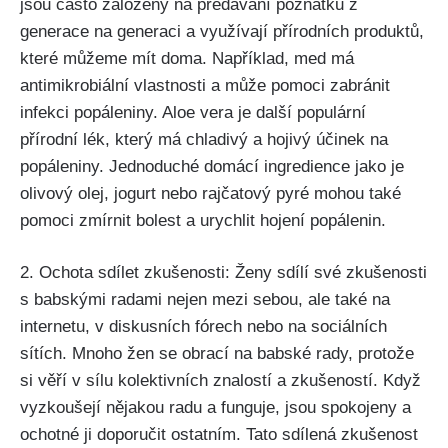
⁤jsou ⁣často založeny ⁢na předávání poznatků z
generace na⁣ generaci a využívají přírodních ​produktů,​
které můžeme‌ mít doma. Například, med má
antimikrobiální vlastnosti a může pomoci zabránit⁢
infekci ‌popáleniny. Aloe‌ vera je další populární ​
přírodní ⁢lék,‍ který má chladivý a⁤ hojivý​ účinek na
popáleniny. Jednoduché domácí ingredience jako je
‌olivový olej, jogurt nebo rajčatový ⁤pyré mohou také
pomoci zmírnit bolest a​ urychlit hojení ⁤popálenin.
2. Ochota sdílet zkušenosti: Ženy sdílí své zkušenosti
s babskými radami nejen mezi sebou, ale také na
internetu, v ‍diskusních ⁣fórech nebo na‍ sociálních⁢
sítích. Mnoho žen se ⁢obrací na babské rady, protože
si věří⁣ v sílu kolektivních znalostí a zkušeností. Když
vyzkoušejí nějakou‌ radu ‌a funguje, jsou ‌spokojeny ​a
ochotné ji doporučit ostatním. Tato sdílená zkušenost