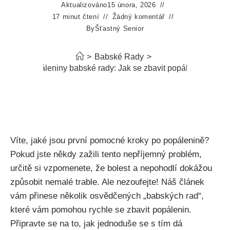
Aktualizováno
15 února, 2026
17 minut čtení
Žádný komentář
By
Šťastný Senior
>
Babské Rady
>
Co na popáleniny babské rady: Jak se zbavit popálenin rychle
Víte, jaké ‌jsou první pomocné kroky po popálenině?
Pokud jste někdy ‍zažili tento‌ nepříjemný problém,‍
určitě ‌si vzpomenete, že bolest a nepohodlí dokážou
způsobit nemalé trable. Ale​ nezoufejte!⁤ Náš článek
vám přinese‍ několik osvědčených‌ „babských rad“,
⁤které vám pomohou rychle⁤ se​ zbavit popálenin.
Připravte se na to, ⁢jak ‌jednoduše se s tím dá