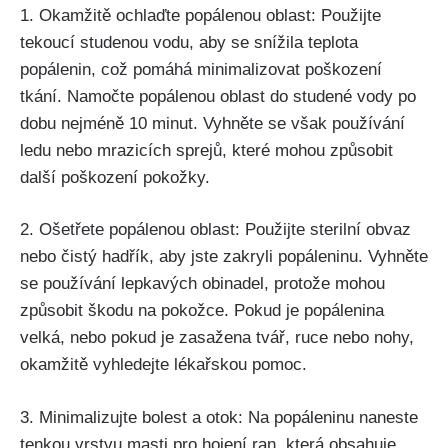
1. Okamžitě ⁣ochlaďte popálenou⁣ oblast: Použijte‌
tekoucí studenou vodu, aby ⁣se ‌snížila teplota‌
popálenin,⁤ což pomáhá ‍minimalizovat ‌poškození
tkání. Namočte ⁢popálenou oblast do studené vody‍ po
‌dobu nejméně 10 minut. ⁣Vyhněte se však používání
ledu nebo mrazicích sprejů,‌ které ‍mohou způsobit
další⁤ poškození ⁢pokožky.
2. Ošetřete popálenou oblast: Použijte sterilní obvaz⁤
nebo čistý hadřík, aby jste zakryli popáleninu. Vyhněte
se používání ‌lepkavých obinadel, protože mohou
způsobit škodu na ⁤pokožce. Pokud je popálenina
velká, nebo pokud‌ je ‌zasažena⁢ tvář, ruce ⁤nebo nohy,
okamžitě vyhledejte lékařskou pomoc.
3. Minimalizujte ‌bolest a otok:⁣ Na popáleninu naneste
tenkou vrstvu‌ masti pro​ hojení ran, která obsahuje