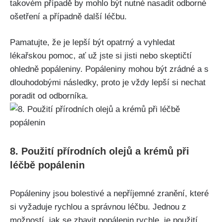
takovém případě ‍by mohlo ‌být nutné nasadit odborné⁤
ošetření a ⁣případně další léčbu.
Pamatujte, že je ⁣lepší‍ být opatrný a vyhledat
‍lékařskou pomoc, ať už jste si jisti nebo skeptičtí
ohledně⁢ popáleniny. Popáleniny mohou být zrádné a s
dlouhodobými následky, proto je vždy lepší si ‍nechat
poradit od‌ odborníka.
8. Použití přírodních olejů a krémů při
léčbě⁣ popálenin
Popáleniny jsou bolestivé a nepříjemné zranění, které
si vyžaduje rychlou a správnou léčbu. Jednou z
možností, jak se​ zbavit popálenin rychle, je použití⁣