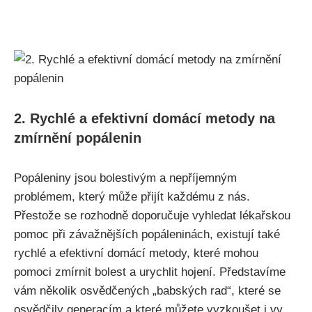
2.‌ Rychlé a efektivní⁣ domácí metody ⁤na
⁢zmírnění popálenin
Popáleniny jsou bolestivým a nepříjemným
problémem,‌ který může přijít každému z ‍nás.
‌Přestože se ‍rozhodně doporučuje vyhledat lékařskou ​
pomoc při závažnějších popáleninách, existují také
rychlé a efektivní domácí metody, které mohou
pomoci​ zmírnit bolest a urychlit hojení. Představíme
vám ⁣několik​ osvědčených „babských rad“, které se
‌osvědčily generacím a‌ které⁤ můžete vyzkoušet i⁣ vy.