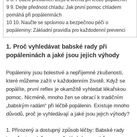
9
9.⁣ Dejte přednost ‍chladu: Jak ​první pomoc chladem
pomáhá při popáleninách
10
10. Naučte se správnou a bezpečnou péči o
popáleniny: Základní pravidla pro každodenní⁣ prevenci
1. Proč vyhledávat ⁤babské ‌rady při
popáleninách‍ a jaké jsou jejich⁣ výhody
Popáleniny jsou bolestivé a ‌nepříjemné ‌zkušenosti, ​
které ​můžeme zažít v každodenním životě. Když se
‍popálíte, první‍ reflex je okamžitě vyhledat lékařskou
⁢pomoc. Nicméně, mnoho žen se ‌obrací k tradičním
„babským radám“ při léčbě popálenin. Existuje mnoho
důvodů, proč je ⁤vyhledávají a‌ jaké⁤ jsou jejich výhody?
1. Přirozený‌ a dostupný způsob léčby: ⁣Babské rady