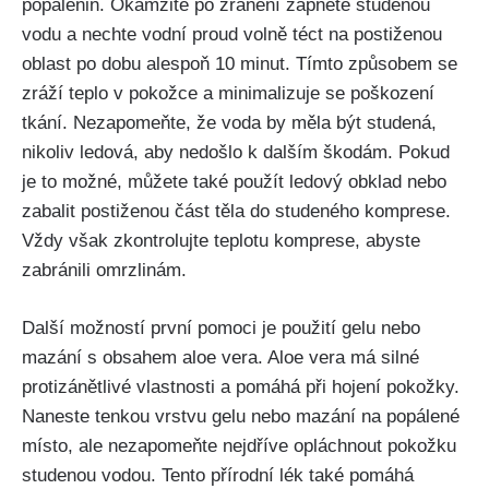
popálenin. Okamžitě po ​zranění ‌zapněte ⁣studenou
vodu a‍ nechte vodní proud ⁣volně‌ téct⁣ na postiženou‍
oblast po dobu⁣ alespoň 10⁢ minut. Tímto způsobem se⁣
zráží teplo v pokožce a minimalizuje ‌se poškození
tkání. Nezapomeňte, ​že voda by měla být studená,
nikoliv ledová, aby nedošlo ⁤k ‌dalším škodám. Pokud
je to ‌možné, můžete také použít ‍ledový ⁢obklad⁣ nebo
zabalit⁣ postiženou část⁣ těla ‍do studeného ⁢komprese.
Vždy však ⁢zkontrolujte ⁣teplotu⁣ komprese, ​abyste
zabránili omrzlinám. ⁣
Další možností první‌ pomoci je použití gelu nebo​
mazání s​ obsahem aloe vera. Aloe vera má silné
protizánětlivé ⁢vlastnosti a pomáhá při ⁣hojení‍ pokožky.
Naneste tenkou vrstvu⁢ gelu nebo mazání na popálené‍
místo,‌ ale‌ nezapomeňte ‍nejdříve opláchnout pokožku
studenou vodou. Tento přírodní lék také pomáhá