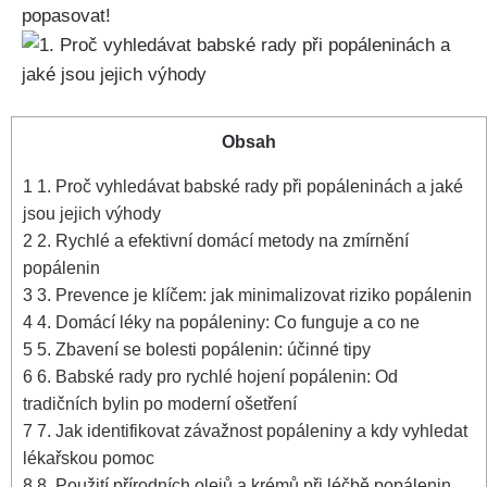
⁤popasovat!
Obsah
1
1. Proč vyhledávat ⁤babské ‌rady při popáleninách‍ a jaké
jsou jejich⁣ výhody
2
2.‌ Rychlé a efektivní⁣ domácí metody ⁤na ⁢zmírnění
popálenin
3
3.​ Prevence je klíčem: jak minimalizovat riziko popálenin
4
4. Domácí léky‍ na popáleniny:‌ Co‌ funguje⁤ a​ co ne
5
5. ‍Zbavení se bolesti popálenin: účinné ​tipy
6
6. Babské rady pro rychlé ​hojení popálenin: ​Od
tradičních bylin po moderní ‌ošetření
7
7. Jak identifikovat závažnost popáleniny a kdy vyhledat
lékařskou pomoc
8
8. Použití přírodních olejů a krémů při léčbě⁣ popálenin