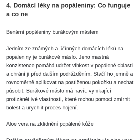
4. Domácí léky‍ na popáleniny:‌ Co‌ funguje⁤
a​ co ne
Benární ​popáleniny ⁢burákovým máslem
Jedním ze známých ​a účinných domácích léků na
popáleniny je‌ burákové máslo.⁣ Jeho mastná
konzistence pomáhá udržet ​vlhkost v popálené‌ oblasti
⁢a chrání ji před dalším podrážděním. Stačí ho⁤ jemně a
rovnoměrně aplikovat na postiženou pokožku a ⁣nechat
působit.‌ Burákové ​máslo má‍ navíc ​vynikající
protizánětlivé ‍vlastnosti, které mohou ‍pomoci zmírnit
bolest⁣ a ⁢urychlit proces⁢ hojení.
Aloe vera⁣ na ⁣zklidnění ‍popálené kůže