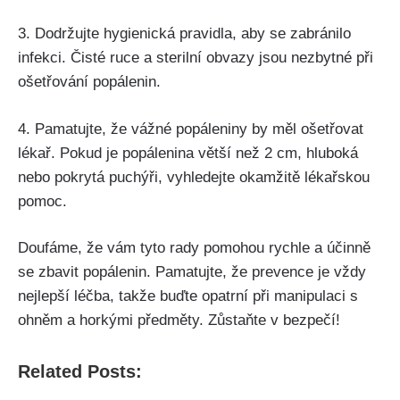
3. Dodržujte hygienická pravidla,​ aby ⁣se zabránilo
infekci. ⁣Čisté ruce a sterilní obvazy jsou ⁣nezbytné při
ošetřování popálenin.
4. Pamatujte, že⁤ vážné ⁢popáleniny by⁤ měl ošetřovat
lékař. Pokud⁣ je popálenina⁣ větší ⁣než 2 cm, hluboká
nebo​ pokrytá ‌puchýři, vyhledejte okamžitě lékařskou
pomoc.
Doufáme, ⁢že vám tyto ⁤rady pomohou​ rychle a ​účinně
se zbavit⁢ popálenin. Pamatujte, že prevence je vždy
‍nejlepší léčba, takže ⁢buďte opatrní ⁤při manipulaci s
ohněm a horkými předměty. Zůstaňte v bezpečí! ⁤
Related Posts: