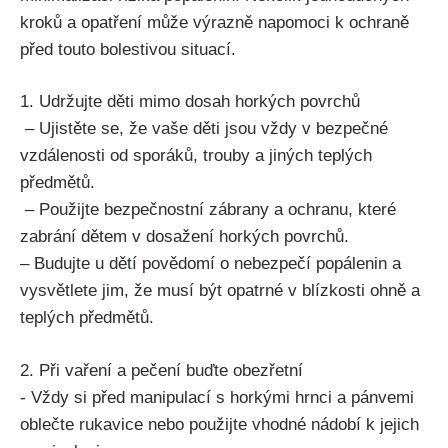
kroků a opatření může výrazně napomoci k ochraně
před touto bolestivou⁤ situací.
1. Udržujte ⁣děti mimo dosah horkých povrchů
⁤ – Ujistěte⁢ se, že vaše ⁣děti ‍jsou vždy v bezpečné⁢
vzdálenosti od sporáků,⁤ trouby a jiných teplých
předmětů.
‌ – Použijte bezpečnostní zábrany a ochranu, které​
zabrání dětem v‍ dosažení horkých povrchů.
– Budujte ⁢u dětí povědomí o nebezpečí ⁢popálenin ‍a​
vysvětlete jim, že musí⁣ být opatrné ⁢v blízkosti ohně a
teplých předmětů.
2. ‌Při vaření a pečení ​buďte obezřetní
⁣- Vždy si ⁣před​ manipulací⁢ s horkými hrnci⁣ a pánvemi
oblečte rukavice nebo použijte vhodné ​nádobí k jejich