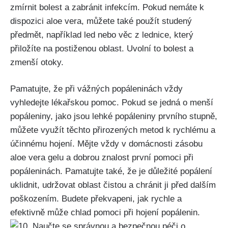
zmírnit⁣ bolest ⁣a zabránit⁤ infekcím. ⁤Pokud nemáte k
dispozici ⁤aloe‌ vera,⁢ můžete také použít ‌studený
předmět, například led ⁣nebo‍ věc ‍z ⁢lednice, který
přiložíte na postiženou oblast.⁤ Uvolní ‍to bolest a
zmenší otoky.
Pamatujte, že při vážných popáleninách⁢ vždy
‍vyhledejte⁤ lékařskou pomoc.‍ Pokud se jedná o ‍menší
popáleniny, jako jsou lehké popáleniny ‍prvního stupně,
můžete využít těchto přirozených metod k ⁤rychlému a
účinnému hojení. Mějte vždy ⁢v domácnosti zásobu
aloe vera gelu‍ a dobrou znalost první pomoci při
⁤popáleninách. Pamatujte také, že je důležité popálení
uklidnit,​ udržovat oblast‍ čistou ⁣a⁤ chránit⁣ ji ⁤před dalším
poškozením. Budete překvapeni, jak​ rychle a
efektivně⁤ může chlad pomoci při hojení‌ popálenin.