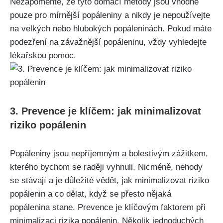
Nezapomeňte, že tyto domácí ‌metody jsou vhodné
pouze ‍pro mírnější popáleniny a nikdy⁣ je nepoužívejte
na ‍velkých nebo​ hlubokých popáleninách. Pokud máte
podezření na ⁢závažnější ‌popáleninu, vždy vyhledejte‍
lékařskou​ pomoc.
3.​ Prevence je klíčem: jak minimalizovat
riziko popálenin
Popáleniny jsou nepříjemným a bolestivým zážitkem,‌
kterého⁣ bychom se raději ⁢vyhnuli.‌ Nicméně, nehody
se stávají a je ​důležité vědět, jak​ minimalizovat ⁣riziko⁢
popálenin a co dělat, ⁢když se ‍přesto nějaká
popálenina stane. Prevence je klíčovým faktorem při
minimalizaci rizika popálenin. Několik jednoduchých