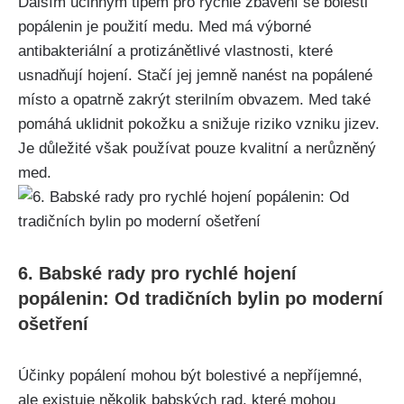
Dalším účinným ⁣tipem pro rychlé zbavení se bolesti
popálenin je použití medu. Med ⁣má výborné
antibakteriální ⁤a ‌protizánětlivé ⁤vlastnosti, které
usnadňují hojení.⁢ Stačí jej‌ jemně nanést⁣ na popálené
místo‍ a‍ opatrně zakrýt sterilním⁢ obvazem. Med také
pomáhá ⁤uklidnit pokožku a⁢ snižuje riziko vzniku jizev. ​
Je ⁢důležité však používat pouze kvalitní a‍ nerůzněný
⁢med.
6. Babské rady pro rychlé ​hojení
popálenin: ​Od tradičních bylin po moderní
‌ošetření
Účinky ⁣popálení mohou být⁢ bolestivé a nepříjemné,​
ale existuje několik babských ‌rad, ‍které mohou