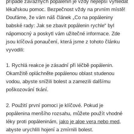
případě závažných popálenin⁣ je vždy nejlepší vyhledat
lékařskou⁢ pomoc. Bezpečnost​ vždy na prvním místě!
Doufáme, že vám náš článek „Co na popáleniny⁢
babské rady: Jak se ⁤zbavit popálenin rychle“ byl
nápomocný a ⁣poskytl ⁣vám užitečné informace. ‌Zde‍
jsou‍ klíčová ponaučení, která jsme z tohoto článku
vyvodili:
1.⁤ Rychlá ‍reakce je zásadní při léčbě popálenin.
Okamžitě opláchněte popálenou oblast​ studenou
‍vodou, ​abyste⁢ snížili bolest a ⁢zamezili‌ dalšímu
‍poškozování tkání.
2. Použití první ‍pomoci je klíčové. ⁢Pokud ⁢je ​
popálenina menšího rozsahu, můžete použít vhodné
léky proti popáleninám,
jako ​je aloe vera nebo ‍med
,
abyste urychlili ⁢hojení ‌a ‌zmírnili bolest.