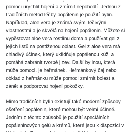
pomoci urychlit hojení a zmírnit nepohodlí. Jednou z
tradičních metod léčby popálenin je použití bylin.
Například, aloe vera je známá svými léčivými
vlastnostmi a je skvělá na hojení popálenin. Můžete si
vypěstovat aloe vera rostlinu doma‍ a používat ⁣gel z
jejích listů ​na postiženou ⁢oblast. ‌Gel z aloe vera má
chladivý účinek, který⁢ uklidňuje popálenou ‌kůži a
pomáhá‍ zabránit tvorbě jizev. Další⁢ bylinou, která
může pomoci, je heřmánek.‌ Heřmánkový ‍čaj ​nebo
obklad z heřmánku může pomoci zmírnit⁤ bolest a​
zánět ‍a podporovat hojení pokožky.
Mimo tradičních bylin existují také moderní způsoby
ošetření popálenin, ‍které mohou být ⁢velmi účinné.
Jedním z těchto ⁣způsobů je použití speciálních
popáleninových gelů ⁣a krémů, které⁢ jsou k dispozici v