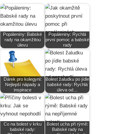
Popáleniny: Babské
Popáleniny: Rychlá
rady na okamžitou
první pomoc a babské
úlevu
rady
Dárek pro kolegyni:
Bolest žaludku po jídle
Nejlepší nápady a
babské rady: Rychlá
inspirace
úleva od…
Co na bolest v krku
Bolest ucha při rýmě:
babské rady:
Babské rady na