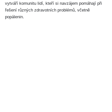
vytváří komunitu lidí,⁤ kteří si navzájem⁢ pomáhají při⁢
řešení⁤ různých zdravotních problémů, ⁤včetně⁣
popálenin.