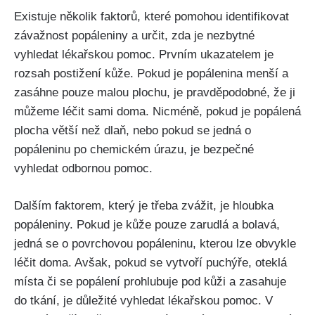
Existuje několik faktorů, které ‌pomohou identifikovat
závažnost popáleniny a určit, zda je nezbytné
vyhledat ⁤lékařskou‍ pomoc. Prvním ⁢ukazatelem⁢ je
rozsah postižení kůže. Pokud je popálenina‍ menší a
zasáhne ‍pouze‍ malou plochu, je pravděpodobné, že ji
můžeme ⁣léčit sami doma. ⁣Nicméně, pokud je popálená
plocha větší ‍než⁢ dlaň,‍ nebo pokud‌ se⁣ jedná o
popáleninu po chemickém úrazu, je bezpečné​
vyhledat⁢ odbornou pomoc.
Dalším faktorem, který je třeba zvážit,⁢ je hloubka
popáleniny. Pokud je kůže ⁣pouze ⁣zarudlá a bolavá,
jedná se o‍ povrchovou ‍popáleninu,⁣ kterou lze obvykle
‌léčit ⁢doma. Avšak, pokud ‍se ⁣vytvoří⁢ puchýře,​ oteklá‍
místa ​či se popálení prohlubuje pod ​kůži a⁤ zasahuje
do tkání, je⁣ důležité ‌vyhledat lékařskou pomoc. V