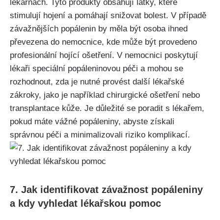
lékárnách. Tyto ⁣produkty obsahují látky, které
stimulují⁢ hojení a‌ pomáhají snižovat bolest. V případě
závažnějších popálenin ⁢by měla být ⁤osoba ihned
‌převezena do ⁤nemocnice, kde může být provedeno
profesionální hojící ošetření. V nemocnici poskytují​
lékaři speciální popáleninovou‌ péči a mohou se
⁣rozhodnout,‍ zda​ je nutné ⁣provést další lékařské
zákroky, jako je například chirurgické ošetření nebo
transplantace kůže. Je důležité se poradit s lékařem,​
pokud máte vážné popáleniny, abyste⁣ získali ​
správnou péči a ‌minimalizovali ⁤riziko komplikací.
7. Jak identifikovat závažnost popáleniny
a kdy vyhledat lékařskou pomoc