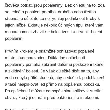
⁤člověka potkat, jsou ‍popáleniny. Bez ohledu na⁣ to, zda
se jedná ‍o popálení prvního, druhého nebo třetího​
stupně, je důležité⁢ co nejrychleji podniknout ​kroky k
jejich ‍léčbě.‍ Existuje několik účinných tipů, ⁣které vám
mohou ​pomoci zbavit⁣ se bolestivosti a urychlit hojení ​
popálenin.
Prvním krokem je okamžitě ochlazovat popálené
⁢místo studenou vodou. Důkladné opláchnutí
popáleniny pomáhá zabránit dalšímu poškození tkáně
a zklidnění ‌bolesti. Je⁣ však důležité⁤ dbát na to, aby
voda nebyla příliš studená, ​aby nedošlo k podchlazení
a také neaplikovat led přímo‌ na ‍popálenou pokožku.⁢
Po opláchnutí můžete na popáleninu aplikovat sterilní
obvaz, ‍který ‍ji ochrání před bakteriemi a infekcemi.