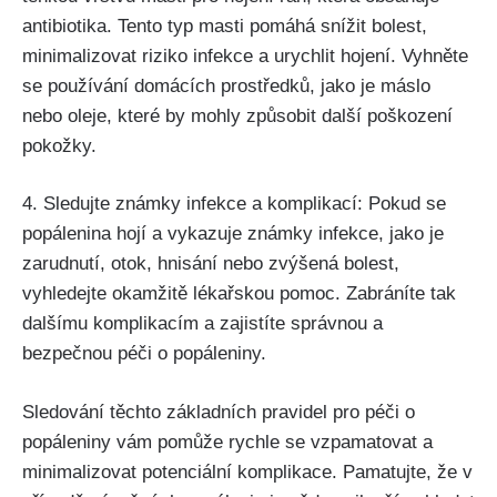
‌antibiotika. Tento​ typ masti⁢ pomáhá snížit bolest,
minimalizovat riziko infekce a ⁣urychlit‍ hojení. ⁣Vyhněte
se používání ‍domácích prostředků, jako je ‌máslo
nebo oleje, ⁣které⁢ by mohly způsobit další‍ poškození
pokožky.
4. ​Sledujte ⁢známky infekce a komplikací:⁤ Pokud se ​
popálenina ‌hojí a vykazuje známky infekce, jako je
zarudnutí, ⁤otok,‌ hnisání nebo zvýšená bolest,
vyhledejte okamžitě lékařskou pomoc. Zabráníte tak
dalšímu‌ komplikacím ⁣a ⁢zajistíte správnou a
bezpečnou péči o popáleniny.
Sledování těchto základních pravidel pro péči o
popáleniny ‍vám pomůže rychle se ⁤vzpamatovat⁢ a
minimalizovat potenciální komplikace. Pamatujte, ​že v‌