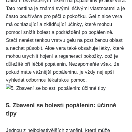
Dalším osvědčeným lékem ​na ​popáleniny⁤ je aloe vera.
Tato⁣ rostlina je známá svými léčivými vlastnostmi a je
často používána pro péči ⁣o ⁢pokožku. Gel​ z ⁤aloe vera
⁣má ochlazující a zklidňující účinky, které mohou
pomoci snížit⁣ bolest a podráždění‍ po popálenině. ​
Stačí ‍nanést tenkou vrstvu gelu na postiženou oblast
a nechat působit. Aloe vera také obsahuje⁣ látky, které
mohou urychlit hojení a regeneraci​ pokožky, ⁤což je ​
důležité při léčbě‍ popálenin. Nezapomeňte však, ⁣že
pokud máte⁣ vážnější popáleninu,​
je vždy nejlepší
vyhledat odbornou lékařskou pomoc
.
5. ‍Zbavení se bolesti popálenin: účinné ​
tipy
Jednou‍ z nejbolestivějších zranění, která‍ může