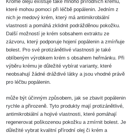
Kromě olejů ‍existuje⁣ také ‍mnoho přírodních krémů,
které ‌mohou pomoci při léčbě popálenin. Jedním z
⁢nich je ⁢medový⁣ krém, který má⁣ antimikrobiální
⁢vlastnosti ‌a pomáhá ​zklidnit podrážděnou⁢ pokožku.
Další možností je krém sobsahem extraktu⁤ ze
‍zázvoru, který ⁢podporuje hojení‍ popálenin⁣ a zmírňuje
bolest. Pro své protizánětlivé vlastnosti je také
oblíbeným výrobkem​ krém s obsahem heřmánku.⁤ Při
výběru krému je důležité‌ vybírat varianty, které ​
neobsahují žádné dráždivé látky‍ a jsou⁢ vhodné‌ právě
pro⁣ léčbu popálenin.
může být⁣ účinným ‌způsobem, jak se ​zbavit popálenin
rychle⁢ a přirozeně. ⁢Tyto produkty mají protizánětlivé,
‌antimikrobiální a ⁤hojivé ⁤vlastnosti, které pomáhají⁤
regenerovat⁤ poškozenou pokožku ⁣a zmírnit bolest. Je
důležité ​vybrat kvalitní přírodní⁢ olej či krém a