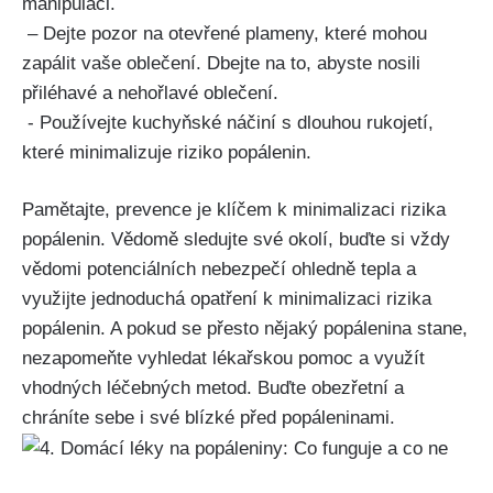
manipulaci.
⁤ – Dejte pozor na otevřené⁣ plameny, ‌které mohou⁢
zapálit⁣ vaše oblečení. Dbejte na to, abyste​ nosili
přiléhavé a ‍nehořlavé oblečení.
⁣ ⁤- Používejte ‍kuchyňské náčiní s dlouhou rukojetí, ​
které minimalizuje riziko popálenin.
Pamětajte, prevence je klíčem​ k minimalizaci ⁤rizika
popálenin. Vědomě sledujte své okolí, ‌buďte si vždy
vědomi potenciálních nebezpečí ohledně tepla a
využijte⁢ jednoduchá opatření k minimalizaci rizika
popálenin. A ⁣pokud se přesto nějaký popálenina stane,
‌nezapomeňte vyhledat lékařskou pomoc a ⁤využít​
vhodných léčebných metod. Buďte obezřetní a
chráníte sebe⁤ i své blízké před popáleninami.