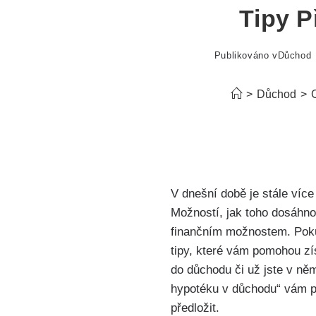
Tipy P
Publikováno v
Důchod
>
Důchod
>
V dnešní době je stále více 
Možností, jak toho dosáhnou
finančním možnostem. Pokud 
tipy, které vám pomohou zí
do důchodu či už jste v něm
hypotéku v důchodu“ vám př
předložit.