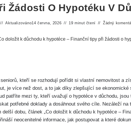
ři Žádosti O Hypotéku V 
Aktualizováno
14 června, 2026
19 minut čtení
Žádný komentá
Co doložit k důchodu k hypotéce – Finanční tipy při žádosti o h
seniorů, kteří se rozhodují pořídit si vlastní nemovitost a z
t, je více než dost, a to jak díky zlepšující se ekonomické 
patříte mezi ty, kteří uvažují o hypotéce v důchodu, jsou t
skat potřebné doklady a dosáhnout svého cíle. Nezáleží na t
 delší dobu, článek „Co doložit k důchodu k hypotéce – Finan
ináší neocenitelné informace, jak postupovat a které doku