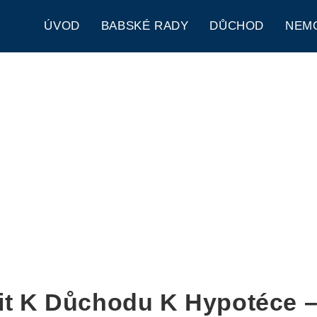
ÚVOD
BABSKÉ RADY
DŮCHOD
NEM
it K Důchodu K Hypotéce –