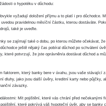
i žádosti o hypotéku v důchodu:
vykle vyžadují doložení příjmu a to platí i pro důchodce. M
 uvedou pravidelnou měsíční částku, kterou dostáváte. Pok
drojů, také je uveďte.
nky se zajímají také o dobu, po kterou můžete očekávat, že
důchodce ještě nějaký čas pobíral důchod po schválení úvě
dy, které potvrzují, že jste oprávněn/a dostávat důchod a m
m faktorem, který banky bere v úvahu, jsou vaše stávající z
í dluhy, jako jsou další úvěry, kreditní karty nebo půjčky,
nanční závazky.
dálostmi: Mít pojištění, které vás chrání před nečekanými f
pojištění, které pokrývá váš hypoteční úvěr, aby se banky cít