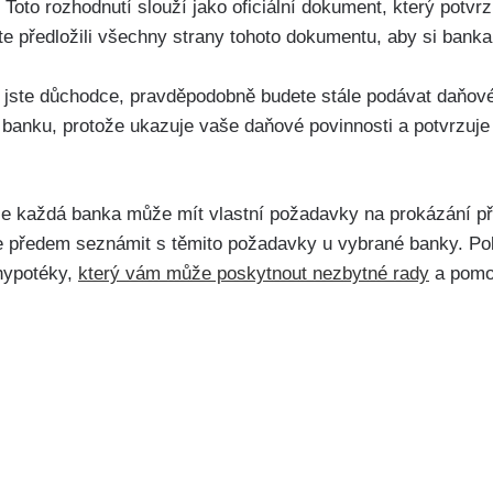
: Toto rozhodnutí slouží jako oficiální dokument, který potv
ste předložili všechny strany tohoto dokumentu, aby si banka
ž jste důchodce, pravděpodobně budete stále podávat daňové
 banku, protože ukazuje vaše daňové povinnosti a potvrzuje 
 že každá banka může mít vlastní požadavky na prokázání př
předem seznámit s těmito požadavky u vybrané banky. Pokud
 hypotéky,
který vám může poskytnout nezbytné rady
a pomo