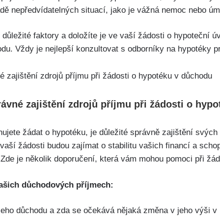
adě nepředvídatelných situací, jako je vážná nemoc nebo úmr
 důležité faktory a doložíte je ve vaší žádosti o hypoteční ú
du. Vždy je nejlepší konzultovat s odborníky na hypotéky p
ávné zajištění zdrojů příjmu při žádosti o hyp
ujete žádat o hypotéku, je důležité správně zajištění svých 
 vaší žádosti budou zajímat o stabilitu vašich financí a sch
Zde je několik doporučení, která vám mohou pomoci při žád
 vašich důchodových příjmech:
ašeho důchodu a zda se očekává nějaká změna v jeho výši v