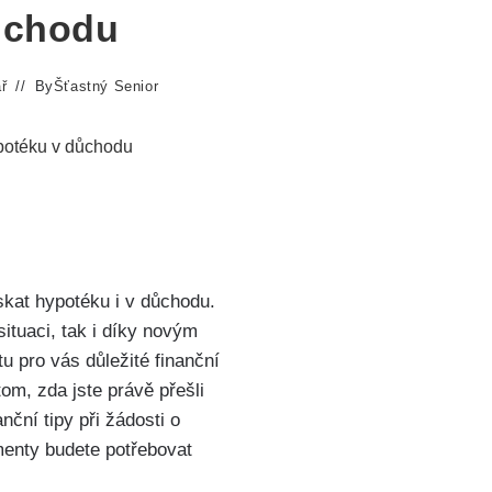
Důchodu
ř
By
Šťastný Senior
ypotéku v důchodu
ískat hypotéku i v důchodu.
situaci, tak i díky novým
u pro vás důležité finanční
om, zda jste právě přešli
ční tipy při žádosti o
menty budete potřebovat