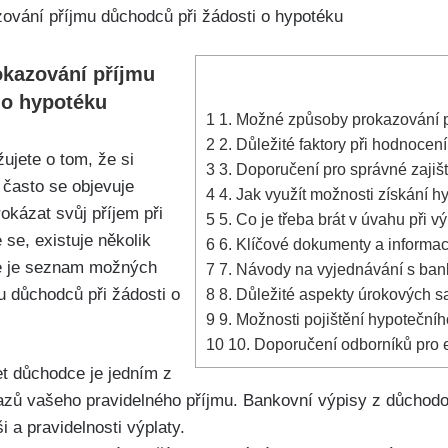
okazování příjmu
 o hypotéku
1
1. Možné způsoby prokazování p
2
2. Důležité faktory při hodnocení
ujete o tom, že si
3
3. Doporučení pro správné zajišt
, často se objevuje
4
4. Jak využít možnosti získání h
kázat svůj příjem při
5
5. Co je třeba brát v úvahu při
 se, existuje několik
6
6. Klíčové dokumenty a informac
de je seznam možných
7
7. Návody na vyjednávání s ban
 důchodců při žádosti o
8
8. Důležité aspekty úrokových s
9
9. Možnosti pojištění hypotečníh
10
10. Doporučení odborníků pro e
et důchodce je jedním z
azů vašeho pravidelného příjmu. Bankovní výpisy z důchod
 a pravidelnosti výplaty.