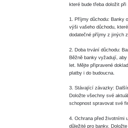
které bude třeba doložit př
1. Příjmy důchodu: Banky ob
výši vašeho důchodu, které
dodatečné příjmy z jiných z
2. Doba trvání důchodu: Ba
Běžně banky vyžadují, aby 
let. Mějte připravené dokla
platby i do budoucna.
3. Stávající závazky: Další
Doložte všechny své aktuáln
schopnost spravovat své fi
4. Ochrana před životními u
důležité pro banky. Doložte 