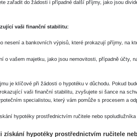
e zařadit do žádosti i případné další příjmy, jako jsou divi
ující vaši finanční stabilitu:
 nesení a bankovních výpisů, které prokazují příjmy, na kt
ení o vašem majetku, jako jsou nemovitosti, případně účty, 
íjmu je klíčové při žádosti o hypotéku v důchodu. Pokud bud
kazující vaši finanční stabilitu, zvyšujete si šance na sch
ypotečním specialistou, který vám pomůže s procesem a od
i získání hypotéky prostřednictvím ručitele ne