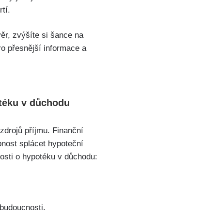
tí.
věr, zvýšíte si šance na
ro přesnější informace a
otéku v důchodu
zdrojů příjmu. Finanční
opnost splácet hypoteční
osti o hypotéku v důchodu:
 budoucnosti.