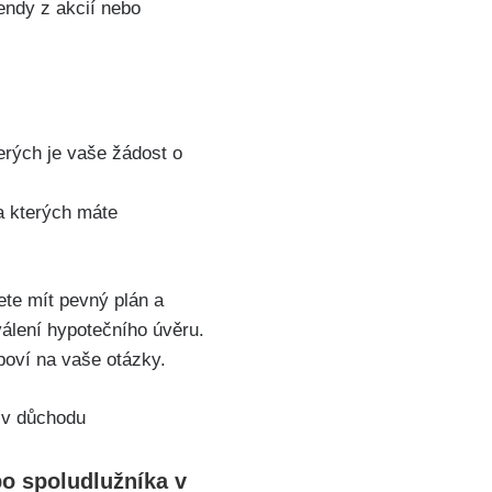
dendy z akcií nebo
erých je vaše žádost o
na kterých máte
ete mít pevný plán a
válení hypotečního úvěru.
poví na vaše otázky.
bo spoludlužníka v