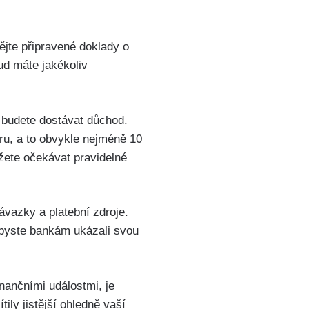
ějte připravené doklady o
ud máte jakékoliv
 budete dostávat důchod.
ru, a to obvykle nejméně 10
ůžete očekávat pravidelné
ávazky a platební zdroje.
 abyste bankám ukázali svou
inančními událostmi, je
ily jistější ohledně vaší