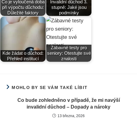
Co je vyloučená doba
Invalidní důchod 3.
při výpočtu důchodu:
stupně: Jaké jsou
Důležité faktory
podmínky
Zábavné testy pro
Kde žádat o důchod:
seniory: Otestujte své
Přehled institucí
znalosti
MOHLO BY SE VÁM TAKÉ LÍBIT
Co bude zohledněno v případě, že mi navýší
invalidní důchod – Dopady a nároky
13 března, 2026