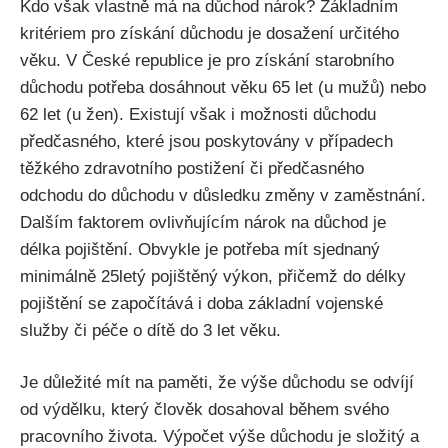
Kdo však vlastně má na důchod nárok? Základním
kritériem pro získání důchodu je dosažení určitého
věku. V České republice je pro získání starobního
důchodu potřeba dosáhnout věku 65 let (u mužů) nebo
62 let (u žen). Existují však i možnosti důchodu
předčasného, které jsou poskytovány v případech
těžkého zdravotního postižení či předčasného
odchodu do důchodu v důsledku změny v zaměstnání.
Dalším faktorem ovlivňujícím nárok na důchod je
délka pojištění. Obvykle je potřeba mít sjednaný
minimálně 25letý pojištěný výkon, přičemž do délky
pojištění se započítává i doba základní vojenské
služby či péče o dítě do 3 let věku.
Je důležité mít na paměti, že výše důchodu se odvíjí
od výdělku, který člověk dosahoval během svého
pracovního života. Výpočet výše důchodu je složitý a