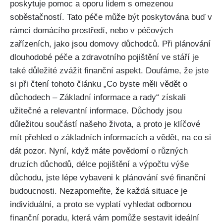
poskytuje pomoc a oporu lidem s omezenou
soběstačností. Tato péče může být poskytována buď v
rámci domácího prostředí, nebo v péčových
zařízeních, jako jsou domovy důchodců. Při plánování
dlouhodobé péče a zdravotního pojištění ve stáří je
také důležité zvážit finanční aspekt. Doufáme, že jste
si při čtení tohoto článku „Co byste měli vědět o
důchodech – Základní informace a rady“ získali
užitečné a relevantní informace. Důchody jsou
důležitou součástí našeho života, a proto je klíčové
mít přehled o základních informacích a vědět, na co si
dát pozor. Nyní, když máte povědomí o různých
druzích důchodů, délce pojištění a výpočtu výše
důchodu, jste lépe vybaveni k plánování své finanční
budoucnosti. Nezapomeňte, že každá situace je
individuální, a proto se vyplatí vyhledat odbornou
finanční poradu, která vám pomůže sestavit ideální