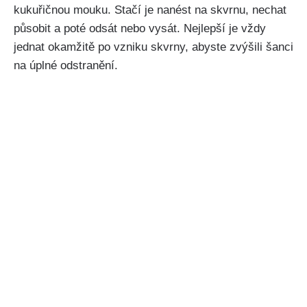
‌kukuřičnou mouku. ‌Stačí je nanést⁤ na skvrnu, nechat
působit a poté odsát nebo ​vysát. Nejlepší⁤ je ⁤vždy
jednat okamžitě po vzniku skvrny, abyste zvýšili šanci
‌na úplné ⁢odstranění.