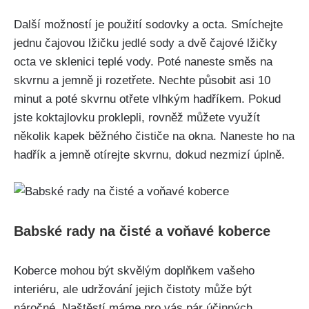
Další možností je použití sodovky ‌a ‍octa.⁤ Smíchejte
jednu ⁣čajovou lžičku jedlé ⁣sody a dvě čajové lžičky
octa ve sklenici ⁣teplé vody. Poté naneste směs na
skvrnu a jemně​ ji rozetřete. ⁣Nechte‍ působit asi 10
minut ‍a poté ⁣skvrnu ‍otřete vlhkým hadříkem. Pokud​
jste ‍koktajlovku ⁤proklepli, rovněž můžete využít
několik kapek⁤ běžného‍ čističe na⁢ okna. Naneste ho na‌
hadřík a⁤ jemně ‍otírejte ⁣skvrnu, dokud ​nezmizí úplně.
Babské rady‌ na​ čisté a voňavé koberce
Koberce mohou být skvělým ⁤doplňkem vašeho
‌interiéru, ale udržování ⁤jejich čistoty může být
náročné. Naštěstí máme pro vás ⁢pár‌ účinných