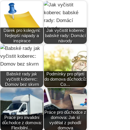
Dárek pro kolegyni:
Jak vyčistit koberec
Nejlepší nápady a
babské rady: Domácí
inspirace
návody
Babské rady jak
Podmínky pro přijetí
vyčistit koberec:
do domova důchodců:
Domov bez skvrn
Co…
Práce pro důchodce z
Práce pro invalidní
domova: Jak si
důchodce z domova:
vydělat z pohodlí
Flexibilní…
domova