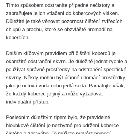
Tímto ​způsobem odstraníte případné nečistoty a
zabraňujete jejich ⁤vtlačení‍ do kobercových vláken.
Důležité‌ je‍ také věnovat pozornost čištění zvířecích⁢
chlupů ‌a prachu, které se obzvláště ⁣hromadí ‌na
kobercích.
Dalším klíčovým⁣ pravidlem při čištění koberců je‌
okamžité⁤ odstranění ​skvrn. Je důležité jednat rychle ​a
používat správné prostředky na odstranění specifické⁤
skvrny. ‌Někdy mohou být ⁢účinné i​ domácí prostředky,⁣
jako je octová voda nebo jedlá⁣ soda. ⁣Pamatujte však,
že každý koberec je ​jiný⁢ a může vyžadovat
‌individuální přístup.
Posledním‍ důležitým‍ tipem bylo, že pravidelné
hloubkové čištění je nezbytné pro udržení koberce
čistého a zdravého. To můžete provést pomocí‌