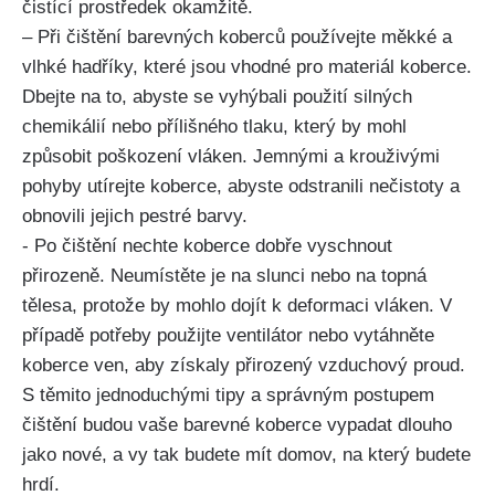
čistící prostředek okamžitě.
– Při​ čištění barevných koberců používejte měkké a
vlhké hadříky, které‌ jsou vhodné pro‍ materiál koberce.
⁤Dbejte‌ na ⁤to, ⁣abyste se vyhýbali použití silných
chemikálií nebo přílišného tlaku, který ⁤by mohl
způsobit poškození vláken. Jemnými a ‌krouživými
pohyby utírejte koberce, abyste odstranili ⁣nečistoty a
obnovili​ jejich pestré barvy.
-‌ Po čištění⁢ nechte koberce dobře vyschnout
přirozeně. Neumístěte⁤ je na‍ slunci nebo na topná
⁤tělesa, protože ⁤by‌ mohlo dojít k deformaci vláken.‍ V
případě potřeby⁤ použijte ⁣ventilátor nebo vytáhněte​
koberce ven, aby ⁤získaly⁤ přirozený vzduchový proud.
S těmito jednoduchými ‌tipy a správným postupem⁢
čištění budou⁤ vaše barevné koberce vypadat ‍dlouho
jako⁤ nové, a vy tak budete mít domov, na který budete
hrdí.