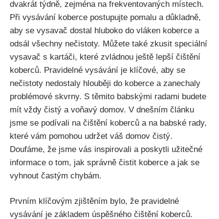
dvakrát týdně, zejména na frekventovaných místech.
Při‌ vysávání koberce postupujte ​pomalu‍ a důkladně,
aby ​se vysavač ⁤dostal hluboko do vláken koberce a
odsál všechny nečistoty. ‍Můžete také zkusit ‌speciální
vysavač s kartáči, které zvládnou ještě lepší čištění
koberců. Pravidelné vysávání je klíčové,​ aby se
nečistoty​ nedostaly hlouběji do koberce a zanechaly
⁢problémové skvrny. S těmito babskými‌ radami budete
mít⁢ vždy ⁣čistý a⁤ voňavý domov. ‌V⁤ dnešním článku
jsme​ se podívali‌ na čištění koberců a‍ na babské​ rady,
které‌ vám pomohou ⁢udržet váš domov čistý.
Doufáme, že jsme⁣ vás⁣ inspirovali a poskytli užitečné⁣
informace ⁣o tom, jak správně čistit ⁢koberce a jak se
vyhnout častým chybám.
Prvním klíčovým zjištěním bylo,‌ že pravidelné
⁤vysávání ​je základem úspěšného‍ čištění koberců.‍