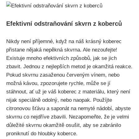
Efektivní‌ odstraňování skvrn z koberců
Nikdy není ​příjemné, když na náš krásný ⁤koberec
přistane nějaká nepěkná skvrna. ​Ale nezoufejte!
Existuje mnoho efektivních způsobů,‌ jak se jich⁢
zbavit. Jednou z nejlepších ​metod je okamžitá reakce.
Pokud ⁣skvrnu ⁢zasaženou červeným vínem, ⁤nebo
‌možná kávou, ​zpozorujete rychle, může se jí
stáhnout,⁢ ať už je váš⁢ koberec z materiálu, který ‌není
nijak speciálně odolný, nebo ⁢naopak. Použíjte ​
citronovou šťávu a ‍saponát na nemyté‌ nádobí, abyste
skvrnu co nejdříve​ zbavili.⁤ Nezapomeňte, že je‌ velmi
důležité skvrnu okamžitě osušit, aby se‌ zabránilo‌
proniknutí do hloubky koberce.