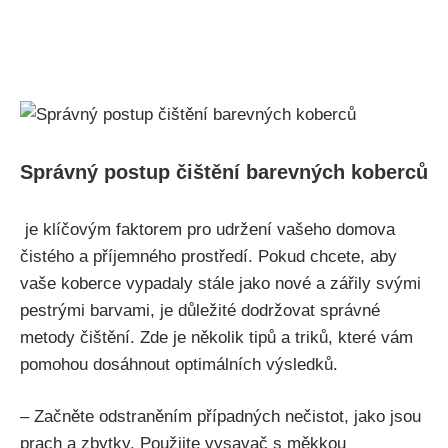
Správný postup čištění barevných koberců
⁤ je klíčovým ‌faktorem pro udržení⁣ vašeho domova
⁤čistého a​ příjemného prostředí. Pokud‍ chcete, ⁢aby
vaše koberce vypadaly stále jako nové a zářily svými
pestrými barvami, je ⁤důležité dodržovat‍ správné
metody čištění. Zde ⁢je několik tipů a triků, ⁢které vám
pomohou⁣ dosáhnout optimálních výsledků.
– Začněte odstraněním případných nečistot, jako ‍jsou
⁣prach⁣ a⁣ zbytky. Použijte​ vysavač s měkkou⁢