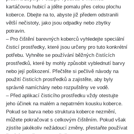
kartáčovou‍ hubicí a jděte pomalu přes celou plochu
koberce. Dbejte ⁤na ​to, abyste již předem odstranili
větší⁢ nečistoty, jako jsou ​odpadky nebo zbytky
potravin.
– Pro čištění barevných koberců vyhledejte speciální
čisticí prostředky, které jsou určeny pro tuto konkrétní‌
potřebu.‍ Vyhněte se používání‍ běžných čistících
prostředků, které by mohly‌ způsobit vyblednutí barvy
nebo její poškození.⁤ Přečtěte si pečlivě⁢ návody na
použití ⁢čisticích prostředků a zajistěte, aby byly‍
správně ⁤namíchány nebo rozpuštěny ve vodě.
– Před aplikací čisticího prostředku vždy otestujte
jeho účinek na malém a nepatrném‌ kousku koberce.
Pokud ‍se barva nebo struktura koberce⁣ nezmění,
můžete pokračovat⁤ s ⁣celkovým čištěním. Pokud však
⁢zjistíte jakékoliv nežádoucí ⁤změny, přestaňte‍ používat