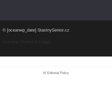
© [oceanwp_date] StastnySenior.cz
Ochrana Osobních Údajů
AI Editorial Policy