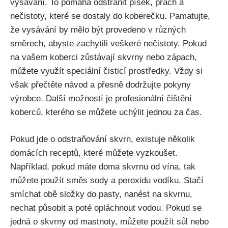
vysávání. To pomáhá ​odstranit⁣ písek, ​prach a
nečistoty, které se dostaly‍ do koberečku.⁣ Pamatujte,
že vysávání ⁢by mělo​ být provedeno v ‌různých‌
směrech, abyste ⁣zachytili veškeré ⁣nečistoty.⁢ Pokud
na vašem koberci ⁣zůstávají skvrny nebo‌ zápach,
můžete využít speciální čisticí prostředky. Vždy​ si
však přečtěte návod ‌a ⁣přesně dodržujte pokyny⁤
výrobce.​ Další možností‌ je profesionální čištění
koberců, kterého se můžete⁢ uchýlit jednou⁤ za čas.
Pokud jde o odstraňování skvrn, existuje několik‌
domácích receptů, které můžete vyzkoušet.‌
Například, pokud máte doma skvrnu od vína, tak
⁣můžete použít směs‌ sody a peroxidu⁣ vodíku. Stačí
smíchat ⁣obě složky do pasty, ‌nanést na skvrnu,
nechat působit a poté opláchnout ⁢vodou. Pokud se
jedná o skvrny od mastnoty, můžete použít sůl nebo