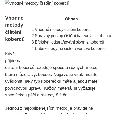
Vhodné
Obsah
metody
1
Vhodné metody čištění‌ koberců
čištění‌
2
Správný postup čištění barevných koberců
koberců
3
Efektivní‌ odstraňování skvrn z koberců
4
Babské rady‌ na​ čisté a voňavé koberce
Když
přijde na
čištění ⁣koberců, existuje‍ spousta různých metod,
které⁤ můžete vyzkoušet. Nejprve si‍ však musíte
uvědomit,⁣ jaký typ koberečku máte a jakou⁤ máte
povrchovou úpravu. Každý materiál si vyžaduje
specifickou péči ​a metody čištění.
Jednou⁣ z​ nejoblíbenějších metod je pravidelné