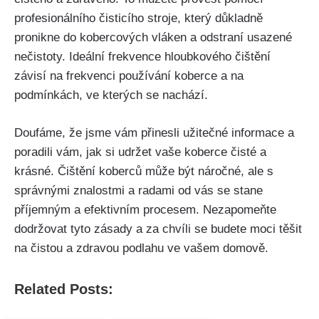
profesionálního čisticího⁣ stroje, který důkladně
pronikne do kobercových vláken a odstraní usazené
nečistoty. Ideální frekvence hloubkového čištění
závisí ⁢na frekvenci používání koberce a na
podmínkách, ve kterých se⁤ nachází.
Doufáme,​ že jsme ⁢vám ⁢přinesli⁣ užitečné informace a
poradili vám, jak si ‍udržet vaše ​koberce čisté a
krásné. Čištění koberců může být náročné, ale ⁢s​
správnými znalostmi a radami od vás se⁤ stane
příjemným ⁢a ⁢efektivním procesem. Nezapomeňte
dodržovat tyto ⁢zásady​ a za chvíli se budete moci⁤ těšit
na ‍čistou a zdravou‌ podlahu ve‌ vašem domově.
Related Posts: