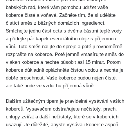
babských rad, ​které ​vám⁤ pomohou udržet‍ vaše
koberce čisté ⁣a voňavé. ‍Začněte ⁣tím, že ‌si uděláte
čistící směs ‌z běžných ‌domácích ingrediencí.
⁢Smíchejte⁤ jednu část​ octa s dvěma částmi ‍teplé⁢ vody
a ⁢přidejte​ pár⁣ kapek esenciálního ⁣oleje s příjemnou‍
vůní. Tuto ‌směs nalijte do ‍spreje a ⁢poté ji rovnoměrně
rozprašte na ‌koberce. ​Poté jemně vmasírujte ‍směs do
⁤vláken koberce⁤ a nechte působit asi 15 minut. Potom
⁣koberce důkladně opláchněte čistou vodou⁤ a nechte je
dobře ⁣proschnout. Vaše koberce budou nejen čisté,
ale také bude⁤ ve ‍vzduchu⁢ příjemná vůně.
Dalším užitečným⁣ tipem ⁣je pravidelné vysávání ⁣vašich
koberců. Vysavačem odstraňujete nečistoty, prach,‌
chlupy zvířat a další nečistoty, které⁤ se​ v kobercích
usazují. Je důležité, abyste vysávali koberce aspoň‌