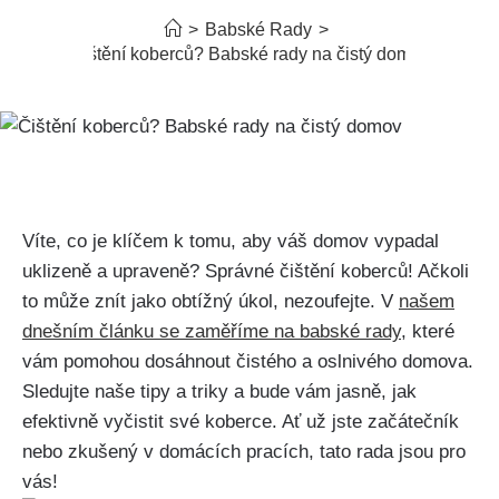
>
Babské Rady
>
Čištění koberců? Babské rady na čistý domov
‍Víte, co je klíčem​ k tomu, ​aby váš domov vypadal
uklizeně a upraveně?⁤ Správné⁢ čištění koberců! Ačkoli
to může znít jako obtížný⁢ úkol, nezoufejte. V
našem‍
dnešním článku⁣ se​ zaměříme na​ babské rady
, ‌které
vám pomohou ⁢dosáhnout čistého ​a oslnivého ‌domova.
Sledujte naše tipy a ⁢triky​ a bude vám jasně, jak
efektivně vyčistit své koberce. ⁣Ať už jste začátečník
⁢nebo⁤ zkušený v domácích pracích, tato ⁤rada jsou ​pro
vás!