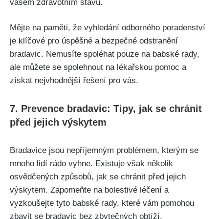
vašem zdravotním stavu.
Mějte na paměti, že vyhledání odborného ‌poradenství
je klíčové ⁣pro úspěšné a bezpečné odstranění
⁤bradavic. Nemusíte spoléhat ⁢pouze na babské​ rady,
ale ​můžete se spolehnout na lékařskou pomoc a⁤
získat nejvhodnější řešení pro ⁢vás.
7. Prevence bradavic: Tipy, jak se chránit⁣
před jejich výskytem
Bradavice jsou‍ nepříjemným problémem, kterým se
mnoho lidí rádo vyhne. Existuje však několik
osvědčených způsobů, jak ‌se chránit před⁣ jejich
výskytem. Zapomeňte na bolestivé léčení a
vyzkoušejte tyto babské rady,⁣ které vám pomohou
zbavit se bradavic bez zbytečných ‌obtíží.