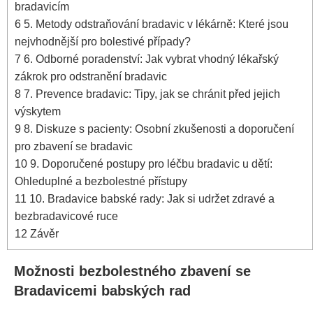
bradavicím
6
5. Metody odstraňování bradavic‌ v lékárně: Které jsou
nejvhodnější‍ pro bolestivé případy?
7
6. Odborné poradenství: Jak vybrat vhodný lékařský
zákrok pro odstranění ⁣bradavic
8
7. Prevence bradavic: Tipy, jak se chránit⁣ před jejich
výskytem
9
8. ​Diskuze s pacienty: Osobní⁤ zkušenosti a‍ doporučení
‍pro zbavení se bradavic
10
9. Doporučené ‌postupy⁢ pro léčbu bradavic u dětí:
Ohleduplné‍ a bezbolestné přístupy
11
10. Bradavice ⁢babské‍ rady: Jak si udržet zdravé a
bezbradavicové​ ruce
12
Závěr
Možnosti bezbolestného zbavení se
Bradavicemi babských rad