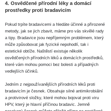
4. Osvědčené přírodní⁢ léky a domácí
prostředky proti bradavicím
Pokud trpíte bradavicemi a hledáte účinné a přirozené
metody, ‌jak se jich zbavit, máme pro vás skvělé rady
a tipy. ‌Bradavice jsou nepříjemným problémem, ⁣který
může způsobovat jak ⁤fyzické nepohodlí, tak i
estetické‌ obtíže. Naštěstí ‌existuje několik
osvědčených přírodních léků a ‍domácích prostředků,
⁢které vám mohou pomoci bez‍ bolesti a případných
⁣vedlejších účinků.
Jedním z nejpoužívanějších přírodních léků proti⁤
bradavicím je česnek. Obsahuje silné antimikrobiální⁣
a protivirové⁣ složky, které mohou bojovat ‌proti viru
HPV, který ‍je hlavní příčinou⁤ bradavic. Jemně