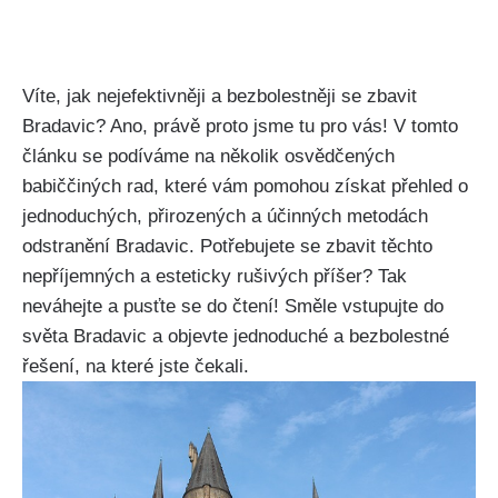
Víte,⁣ jak nejefektivněji a bezbolestněji se zbavit
Bradavic? ⁣Ano, právě‌ proto ​jsme⁤ tu pro vás! ‍V⁣ tomto
článku se⁣ podíváme na několik osvědčených
babiččiných rad, které vám pomohou‌ získat přehled o
jednoduchých, přirozených a účinných⁣ metodách ​
odstranění Bradavic. Potřebujete se zbavit těchto
nepříjemných a ⁤esteticky rušivých příšer? Tak
neváhejte a pusťte se do čtení! Směle vstupujte do
světa Bradavic a objevte jednoduché⁤ a bezbolestné
řešení, na ‍které jste čekali.