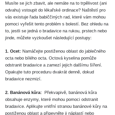
Musíte⁣ se⁣ jich ‌zbavit, ale nemáte⁢ na to trpělivost (ani
odvahu) vstoupit⁢ do lékařské ordinace?‌ Naštěstí ‌pro
⁢vás existuje řada ⁤babiččiných⁣ rad, které vám ⁤mohou
pomoci vyřešit tento problém s bolestí. Bez ohledu na
to, ⁣jestli se jedná o bradavice na rukou, prstech nebo
jinde,⁤ můžete‍ vyzkoušet⁤ následující postupy:
1. Ocet:
Namáčejte postiženou oblast do jablečného
octa nebo ​bílého octa. Octová kyselina pomůže​
odstranit bradavice a zamezí ​jejich​ dalšímu šíření.
Opakujte tuto proceduru dvakrát denně, dokud
bradavice nezmizí.
2. Banánová kůra:
⁢ Překvapivě, banánová ‌kůra
obsahuje enzymy, které mohou pomoci odstranit
bradavice. Aplikujte vnitřní stranou banánové kůry na
postiženou​ oblast ⁤a připevněte ji náplastí nebo