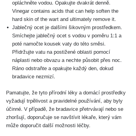
opláchněte vodou. Opakujte ⁣dvakrát denně.
⁢Vinegar contains acids that can⁤ help soften ‍the
hard skin of the‍ wart and ultimately remove it.
Jablečný ocet‍ je dalšími šikovným prostředkem.‌
Smíchejte ‌jablečný ocet s vodou v ⁤poměru 1:1⁣ a
poté namočte kousek vaty do této směsi.
Přidržujte⁢ vatu na postižené⁢ oblasti pomocí
náplasti nebo obvazu a nechte působit přes‍ noc.
Ráno odstraňte a opakujte ⁢každý⁤ den, dokud
bradavice nezmizí.
Pamatujte, že tyto přírodní léky a domácí prostředky
vyžadují trpělivost a pravidelné používání, aby byly
účinné. ⁤V případě, že bradavice přetrvávají nebo se
zhoršují,⁣ doporučuje se navštívit‌ lékaře, ‌který vám
⁣může doporučit ⁣další možnosti léčby.