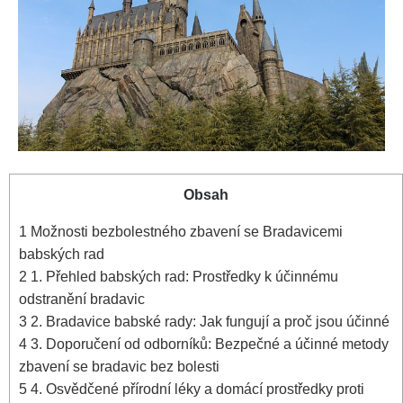
Obsah
1
Možnosti bezbolestného zbavení se Bradavicemi
babských rad
2
1. Přehled babských rad: Prostředky k účinnému
odstranění bradavic
3
2. Bradavice babské rady: Jak fungují a proč jsou účinné
4
3. Doporučení od ⁤odborníků: Bezpečné‍ a účinné metody⁢
zbavení se ‌bradavic bez bolesti
5
4. Osvědčené přírodní⁢ léky a domácí prostředky proti