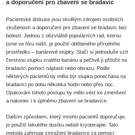
a‍ doporučení ‍pro zbavení se bradavic
Pacientské diskuse jsou skvělým zdrojem osobních‍
zkušeností a‍ doporučení pro⁢ zbavení se bradavic bez
bolesti. Jednou z obzvláště populárních ⁣rad, kterou
jsme ve fóru našli, ‌je použití oblíbeného ⁤přírodního
prostředku⁤ – banánové⁣ slupky. Stačí si jednoduše vzít
čerstvou⁤ slupku‌ zralého ⁤banánu a pečlivě ji přiložit na
bradavici pomocí⁢ náplasti⁣ nebo obvazu. Podle
některých pacientů⁢ by měla být slupka ponechána na
⁤bradavici po dobu několika hodin nebo přes noc.
Opakování tohoto postupu by mělo vést ke zmenšení
a nakonec i k⁤ úplnému zbavení​ se bradavice.
Dalším⁣ způsobem,⁤ který mnoho pacientů doporučuje,
je použití ‍tekutého dusíku neboli​ kryoterapie. Tato
metoda zahrnuje zmražení bradavice za pomoci