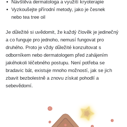
Návštěva dermatologa⁢ a ​využití kryoterapie
Vyzkoušejte přírodní metody,‌ jako ⁢je‌ česnek
nebo ⁤tea ⁣tree ⁣oil
Je důležité si uvědomit, že každý⁤ člověk⁤ je jedinečný ​
a co funguje pro jednoho, nemusí fungovat pro
⁤druhého. Proto je⁤ vždy důležité konzultovat‌ s
odborníkem nebo dermatologem před zahájením
‍jakéhokoli⁣ léčebného ​postupu. Není potřeba se
bradavic‍ bát,‍ existuje⁢ mnoho možností, jak se jich
zbavit bezbolestně a znovu získat pohodlí a
sebevědomí.