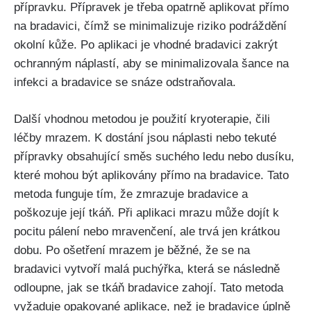
přípravku. Přípravek je​ třeba opatrně aplikovat přímo
na ⁢bradavici, čímž ⁤se​ minimalizuje riziko podráždění
okolní‌ kůže. ⁢Po‍ aplikaci ​je vhodné​ bradavici zakrýt
ochranným náplastí, ⁢aby se minimalizovala šance na
infekci a‍ bradavice se snáze⁤ odstraňovala.
Další vhodnou metodou je použití ​kryoterapie, čili
léčby mrazem. K ‍dostání jsou‌ náplasti nebo⁤ tekuté
‌přípravky obsahující směs suchého ledu nebo dusíku,
které mohou být aplikovány přímo na bradavice. Tato
metoda funguje⁤ tím, že zmrazuje bradavice‍ a
poškozuje její tkáň. Při aplikaci mrazu může dojít k
⁢pocitu pálení nebo mravenčení, ale⁣ trvá jen krátkou
dobu. Po⁢ ošetření mrazem je běžné, že se na
bradavici⁢ vytvoří malá ⁤puchýřka, která se následně
odloupne, jak se tkáň bradavice zahojí.‌ Tato‍ metoda
vyžaduje⁤ opakované aplikace, než je ⁤bradavice úplně