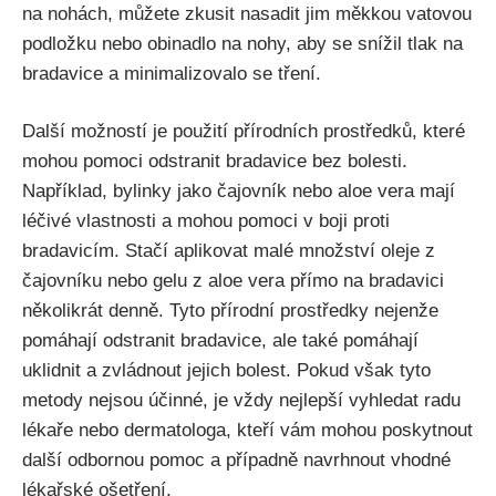
na nohách, můžete zkusit nasadit jim⁢ měkkou vatovou
⁢podložku nebo obinadlo na nohy, aby se snížil tlak⁤ na
bradavice a minimalizovalo se tření.
Další ‍možností je použití​ přírodních⁢ prostředků,‍ které
mohou pomoci odstranit bradavice bez bolesti.
Například, bylinky ​jako čajovník nebo aloe vera mají
‍léčivé vlastnosti ⁣a mohou pomoci v boji proti
bradavicím. Stačí aplikovat‌ malé množství oleje z
čajovníku nebo gelu z aloe vera přímo na bradavici
několikrát denně. Tyto přírodní prostředky nejenže
pomáhají odstranit bradavice, ale také pomáhají
uklidnit a zvládnout jejich⁢ bolest. Pokud však tyto
⁣metody nejsou ⁣účinné, je ⁢vždy nejlepší ‍vyhledat radu
lékaře⁤ nebo​ dermatologa, ⁣kteří vám mohou⁣ poskytnout
další odbornou pomoc a případně navrhnout vhodné
lékařské ošetření.