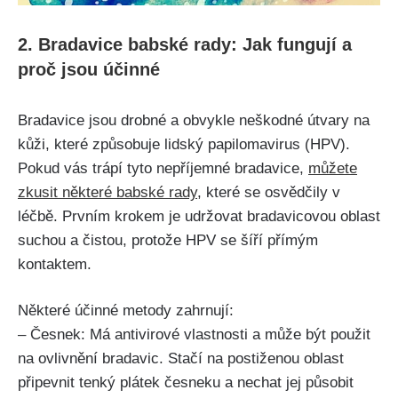
2. Bradavice babské rady: Jak fungují a
proč jsou účinné
Bradavice jsou drobné a obvykle ⁤neškodné útvary ‍na
kůži, které způsobuje lidský papilomavirus (HPV).
Pokud vás trápí tyto nepříjemné bradavice,
můžete
zkusit některé babské rady
, které se osvědčily ​v‍
léčbě.‌ Prvním krokem je udržovat bradavicovou oblast⁤
suchou a čistou, protože HPV⁤ se šíří ⁣přímým
kontaktem.
Některé⁢ účinné metody zahrnují:
– Česnek: Má antivirové⁣ vlastnosti a může být použit
⁤na ovlivnění bradavic. Stačí na⁣ postiženou⁢ oblast⁢
připevnit‌ tenký plátek česneku a nechat jej působit