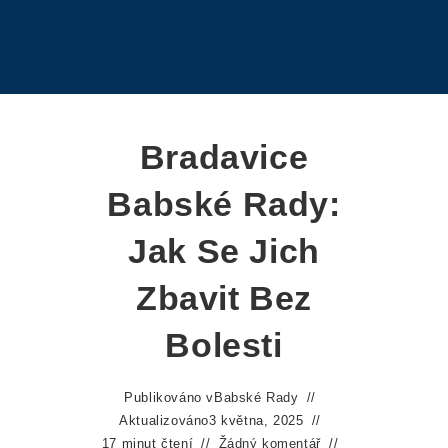
Bradavice
Babské Rady:
Jak Se Jich
Zbavit Bez
Bolesti
Publikováno v
Babské Rady
Aktualizováno
3 května, 2025
17 minut čtení
Žádný komentář