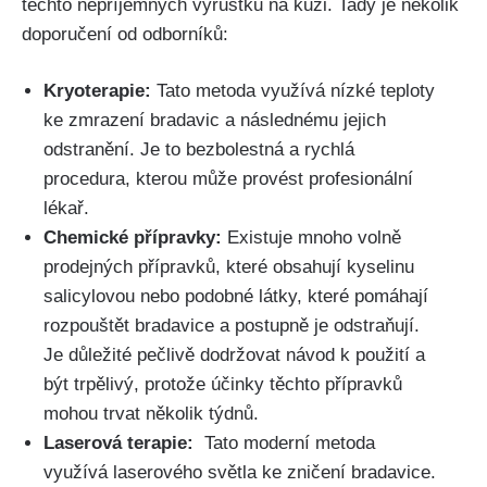
těchto nepříjemných výrůstků na kůži. Tady je několik
doporučení od odborníků:
Kryoterapie:
Tato metoda využívá‌ nízké ⁤teploty
ke zmrazení bradavic a následnému ⁢jejich​
odstranění. Je to bezbolestná a rychlá
procedura,⁤ kterou může provést profesionální
lékař.
Chemické přípravky:
Existuje mnoho volně ​
prodejných přípravků, které obsahují⁤ kyselinu
‍salicylovou nebo podobné látky,⁤ které pomáhají
rozpouštět bradavice a postupně je odstraňují.
Je důležité pečlivě dodržovat návod k‌ použití ⁤a
být trpělivý, protože účinky těchto přípravků
mohou trvat několik týdnů.
Laserová terapie:
⁢ Tato moderní metoda
využívá laserového světla ‌ke zničení bradavice.