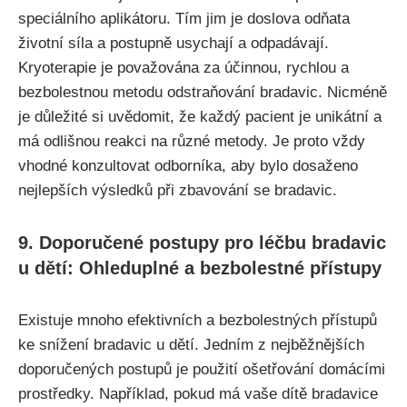
speciálního aplikátoru. Tím​ jim je ⁤doslova‌ odňata
⁣životní síla⁣ a postupně‌ usychají a odpadávají.
Kryoterapie je považována za účinnou, rychlou a
bezbolestnou metodu ⁣odstraňování⁣ bradavic. Nicméně‍
je ‍důležité si​ uvědomit,‍ že každý pacient je ‌unikátní a
má odlišnou reakci na různé ‌metody. Je proto vždy
vhodné⁣ konzultovat⁣ odborníka,‌ aby⁤ bylo dosaženo
‌nejlepších výsledků při zbavování se bradavic.
9. Doporučené ‌postupy⁢ pro léčbu bradavic
u dětí: Ohleduplné‍ a bezbolestné přístupy
Existuje ⁣mnoho efektivních a ‍bezbolestných přístupů
ke snížení bradavic u⁤ dětí. Jedním z ‌nejběžnějších
doporučených postupů je použití ošetřování domácími‌
prostředky.‌ Například, pokud má vaše dítě bradavice​