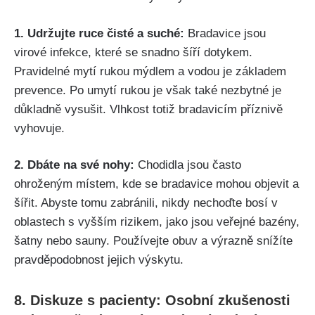
1. ⁤Udržujte ruce čisté a suché:
Bradavice jsou⁣
virové infekce, které se snadno šíří dotykem.
Pravidelné mytí rukou⁢ mýdlem a vodou je základem
prevence. Po umytí rukou je však také nezbytné je
důkladně ⁢vysušit. Vlhkost totiž ⁣bradavicím⁤ příznivě
vyhovuje.
2. Dbáte na své ⁤nohy:
Chodidla ⁢jsou často
‌ohroženým místem, kde ​se ​bradavice mohou objevit a
šířit. Abyste⁢ tomu zabránili, nikdy nechoďte bosí ⁤v
oblastech s vyšším rizikem, jako jsou veřejné bazény,
šatny nebo​ sauny. Používejte obuv a výrazně ⁢snížíte⁣
pravděpodobnost jejich‍ výskytu.
8. ​Diskuze s pacienty: Osobní⁤ zkušenosti