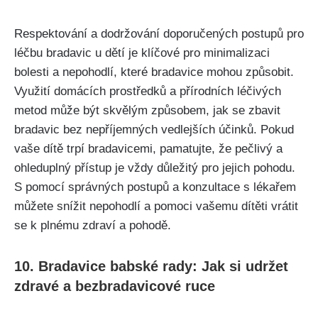
Respektování a dodržování doporučených postupů pro
léčbu bradavic u dětí je klíčové ‍pro minimalizaci
bolesti a nepohodlí, ​které bradavice mohou‍ způsobit.
Využití domácích prostředků a⁢ přírodních léčivých
metod může být⁣ skvělým způsobem, jak⁢ se zbavit
bradavic bez nepříjemných vedlejších účinků.​ Pokud
vaše⁤ dítě trpí⁣ bradavicemi, pamatujte, že pečlivý a
‌ohleduplný⁢ přístup je vždy důležitý pro jejich pohodu.
S pomocí správných postupů​ a konzultace s lékařem
můžete snížit nepohodlí a pomoci vašemu​ dítěti ⁢vrátit
se k plnému zdraví‍ a pohodě.
10. Bradavice ⁢babské‍ rady: Jak si udržet
zdravé a bezbradavicové​ ruce