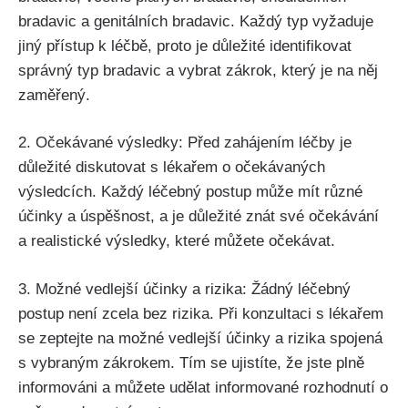
bradavic a ⁤genitálních bradavic. Každý⁢ typ vyžaduje
⁣jiný přístup k léčbě, proto ‍je důležité identifikovat
‍správný typ bradavic a vybrat zákrok, který⁤ je na něj
zaměřený.
2. Očekávané výsledky: Před⁣ zahájením léčby je
důležité diskutovat s lékařem o očekávaných
výsledcích. Každý léčebný ⁢postup může mít různé
účinky a úspěšnost, a je důležité znát své očekávání
a realistické výsledky, které ‌můžete očekávat.
3. Možné vedlejší účinky a rizika: Žádný léčebný
postup není‍ zcela bez rizika. Při konzultaci s lékařem⁣
se zeptejte​ na možné⁤ vedlejší účinky a rizika spojená
s vybraným zákrokem. ⁣Tím se ujistíte, že jste plně
informováni a můžete ‌udělat informované rozhodnutí ‌o