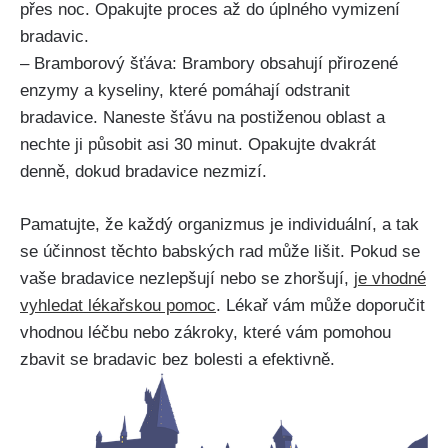
přes noc. Opakujte​ proces až do úplného vymizení ​
bradavic.
– Bramborový šťáva: Brambory obsahují přirozené
enzymy‌ a kyseliny, které‌ pomáhají odstranit
bradavice. Naneste šťávu ⁢na postiženou oblast a ​
nechte ji působit asi 30 minut. Opakujte dvakrát
denně,‌ dokud bradavice nezmizí.
Pamatujte,⁣ že každý organizmus‌ je individuální, a tak
se účinnost těchto babských rad může⁢ lišit. Pokud se
vaše bradavice nezlepšují nebo se zhoršují,
je vhodné
vyhledat ‍lékařskou⁢ pomoc
. Lékař vám ‍může doporučit
vhodnou léčbu nebo zákroky,‍ které vám pomohou
zbavit se bradavic ‌bez bolesti ⁢a efektivně.