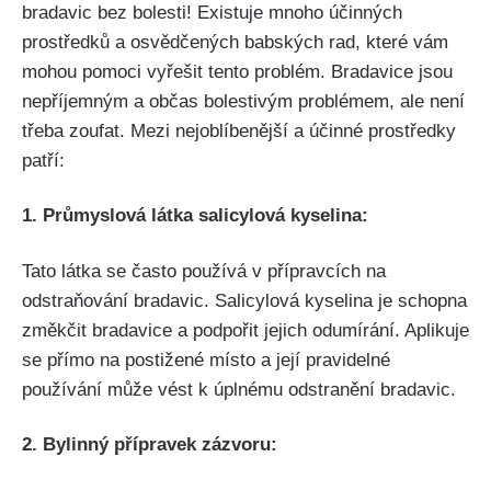
bradavic bez bolesti! Existuje mnoho účinných
prostředků a osvědčených babských rad, které vám
mohou pomoci vyřešit tento problém. Bradavice‌ jsou⁣
nepříjemným a‌ občas ‌bolestivým problémem, ale ⁤není
třeba zoufat.‍ Mezi nejoblíbenější a účinné prostředky
patří:
1.​ Průmyslová ⁣látka salicylová kyselina:
Tato látka se často používá​ v přípravcích na
odstraňování bradavic. Salicylová kyselina je⁤ schopna
změkčit bradavice a podpořit jejich odumírání. Aplikuje
se⁣ přímo na postižené místo‌ a její pravidelné
používání může ​vést k⁣ úplnému odstranění bradavic.
2. Bylinný přípravek zázvoru: