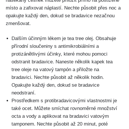
nasekaný ⁢česnek můžete přiložit přímo na postižené
místo a ⁤zafixovat náplastí. Nechte působit přes noc‍ a
⁣opakujte každý den, dokud se bradavice nezačnou
zmenšovat.
Dalším účinným lékem​ je‌ tea tree olej. Obsahuje
přírodní sloučeniny⁢ s antimikrobiálními a‌
protizánětlivými účinky,‍ které mohou pomoci
odstranit bradavice. ⁣Naneste několik kapek tea ​
tree oleje na vatový tampón a přiložte na ​
bradavici. Nechte působit až několik hodin.
Opakujte ‍každý den, dokud se bradavice
neodstraní.
Prostředkem ‌s protibradavicovými vlastnostmi⁢ je
také‌ ocet. Můžete smíchat rovnoměrné​ množství
octa ⁢a⁤ vody a ‍aplikovat na bradavici vatovým
tamponem. Nechte působit ​až 20 ‌minut, poté