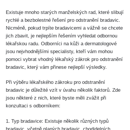
Existuje ⁤mnoho starých manželských rad, které slibují
‌rychlé a bezbolestné řešení pro ​odstranění bradavic.
Nicméně, ⁢pokud trpíte ⁤bradavicemi a⁤ vážně⁢ se chcete⁣
jich zbavit,⁢ je⁢ nejlepším řešením vyhledat odbornou⁣
lékařskou ‍radu. Odborníci na kůži a dermatologové
jsou nejvhodnějšími specialisty,‍ kteří vám mohou
pomoci vybrat​ vhodný ​lékařský zákrok⁢ pro odstranění
bradavic, ‌který vám přinese nejlepší⁣ výsledky.
Při​ výběru lékařského ‌zákroku‌ pro odstranění
bradavic je důležité vzít⁢ v úvahu‌ několik faktorů. Zde
jsou ⁤některé z nich, které byste měli zvážit při
konzultaci s odborníkem:
1. Typ bradavice: Existuje několik různých typů
bradavic, včetně planých bradavic, chodidelních