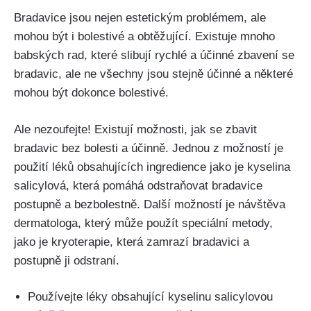
Bradavice jsou nejen estetickým problémem, ale
mohou být i ​bolestivé a obtěžující. Existuje mnoho⁣
babských⁤ rad, které‌ slibují rychlé a účinné zbavení se
bradavic, ale ne⁤ všechny jsou ‌stejně účinné a některé⁣
mohou být dokonce ‌bolestivé.
Ale nezoufejte! Existují‌ možnosti, jak se zbavit
bradavic bez bolesti a​ účinně. ⁣Jednou z⁢ možností je
použití léků obsahujících⁤ ingredience⁣ jako je kyselina
salicylová,⁤ která ⁢pomáhá⁣ odstraňovat‌ bradavice
postupně a ‌bezbolestně. Další možností je návštěva
⁢dermatologa, který‍ může použít speciální metody,
‌jako je kryoterapie, která zamrazí bradavici ​a​
postupně⁢ ji odstraní.
Používejte léky obsahující kyselinu salicylovou