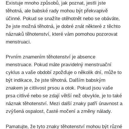
Existuje mnoho způsobů, ⁢jak poznat, jestli jste
těhotná, ⁣ale babské ‌rady ‍mohou být překvapivě
účinné. Pokud se snažíte otěhotnět nebo⁤ se ⁣obáváte,
že jste možná těhotná, je dobré znát některé⁣ z těchto
náznaků těhotenství, které vám pomohou pozorovat
menstruaci.
Prvním ‌znamením⁣ těhotenství je absence
menstruace. Pokud máte pravidelný menstruační
cyklus a vaše období zpožďuje o několik⁢ dní, může to
být indikace, že jste těhotná. Dalším babským
znakem je citlivost ⁤prsou a otok. Pokud jsou vaše​
prsa citlivé nebo se zdají ‌větší než obvykle, je to také
náznak těhotenství. Mezi​ další znaky patří únavnost a
zvýšená ospalost, časté‍ močení⁤ a ⁤změny nálady.
Pamatujte, že tyto znaky těhotenství mohou být různé⁤