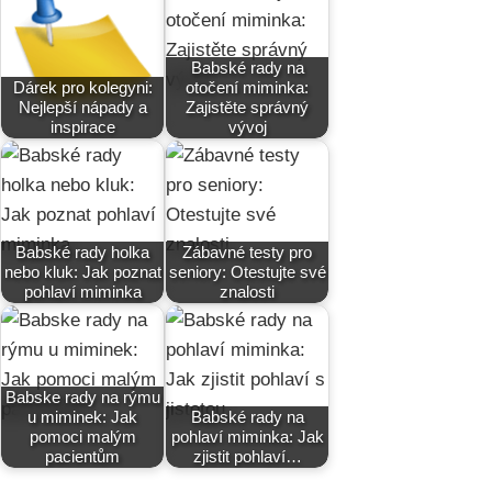
Babské rady na
Dárek pro kolegyni:
otočení miminka:
Nejlepší nápady a
Zajistěte správný
inspirace
vývoj
Babské rady holka
Zábavné testy pro
nebo kluk: Jak poznat
seniory: Otestujte své
pohlaví miminka
znalosti
Babske rady na rýmu
u miminek: Jak
Babské rady na
pomoci malým
pohlaví miminka: Jak
pacientům
zjistit pohlaví…