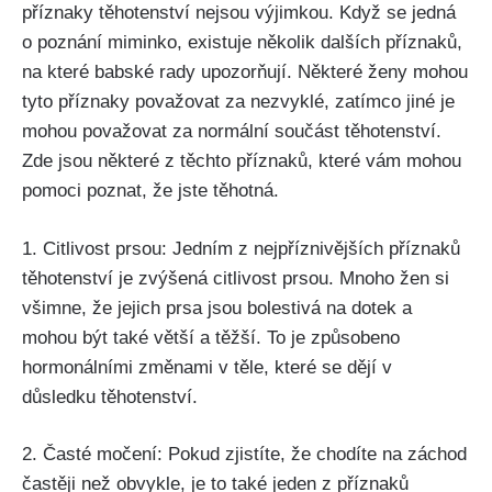
příznaky těhotenství nejsou výjimkou. Když se jedná
o poznání‌ miminko, existuje několik dalších příznaků,
na které⁢ babské rady ⁣upozorňují. Některé⁣ ženy mohou
tyto příznaky považovat za⁣ nezvyklé, zatímco jiné je
mohou považovat za normální součást těhotenství.
Zde jsou některé ⁢z těchto příznaků, které vám mohou
pomoci poznat,⁤ že​ jste těhotná.
1. Citlivost ‍prsou: Jedním z nejpříznivějších příznaků
těhotenství ​je zvýšená ⁤citlivost prsou. Mnoho‍ žen ⁣si
všimne, že jejich​ prsa jsou bolestivá na dotek a
mohou být také větší ⁣a těžší. To je způsobeno
hormonálními změnami v těle, ‍které se dějí v
důsledku těhotenství.
2. Časté močení: Pokud zjistíte, ⁣že chodíte na záchod
častěji než obvykle, je‍ to také‌ jeden z příznaků