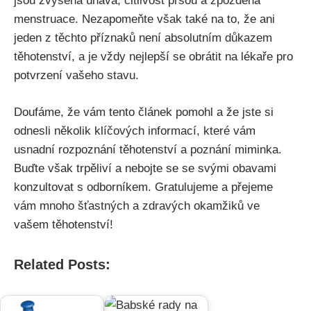
jsou zvýšená únava, citlivost prsou a zpožděná
menstruace. Nezapomeňte však také ⁣na to, že ani
jeden z ‍těchto příznaků není⁤ absolutním důkazem
těhotenství, a je vždy nejlepší ⁢se​ obrátit na lékaře pro
potvrzení vašeho stavu.
Doufáme, že vám tento článek pomohl a že jste si
odnesli několik klíčových informací, které vám
usnadní rozpoznání ​těhotenství a⁤ poznání miminka.
Buďte‍ však trpěliví a nebojte se se svými ​obavami⁢
konzultovat s odborníkem. Gratulujeme a ‌přejeme
vám mnoho šťastných a zdravých okamžiků ‌ve
vašem těhotenství!
Related Posts: