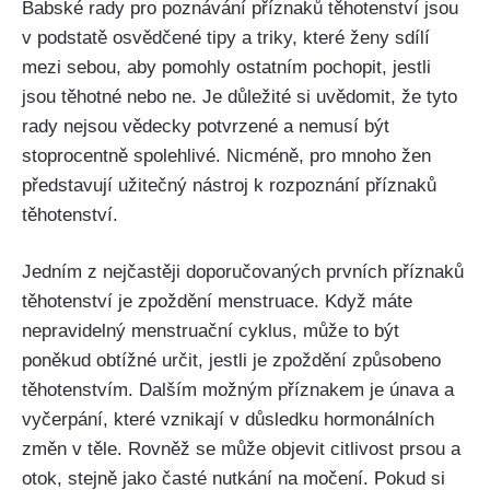
Babské rady pro poznávání příznaků⁢ těhotenství jsou
v podstatě osvědčené​ tipy a triky, které ženy sdílí
mezi ‌sebou, aby pomohly‍ ostatním pochopit, jestli
jsou těhotné nebo ne. Je důležité​ si uvědomit, že tyto
rady nejsou vědecky potvrzené a nemusí být
stoprocentně spolehlivé. Nicméně, pro mnoho žen
představují užitečný ⁢nástroj k rozpoznání příznaků
těhotenství.
Jedním z nejčastěji doporučovaných prvních příznaků
těhotenství je‌ zpoždění menstruace. Když máte⁣
nepravidelný menstruační ‌cyklus, může to ‌být
poněkud obtížné určit, jestli je zpoždění způsobeno
těhotenstvím. Dalším ⁣možným příznakem je ⁢únava⁣ a
vyčerpání, které vznikají v důsledku‍ hormonálních
změn v těle. Rovněž se může objevit citlivost prsou a
otok, stejně jako ​časté nutkání na močení. Pokud si