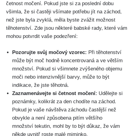
četnost močení.⁣ Pokud jste si‌ za poslední dobu
všimla, že si častěji všímate potřebu jít⁢ na záchod,
než jste byla zvyklá, měla ⁣byste zvážit možnost
‍těhotenství. Zde jsou některé babské rady, které vám
mohou​ potvrdit vaše podezření:
Pozorujte svůj močový vzorec:
Při těhotenství
může ​být ⁤moč hodně koncentrovaná ‌a ⁣ve větším
množství. Pokud si všimnete⁣ zvýšeného objemu
moči nebo ‍intenzivnější barvy, může to být
indikace, že jste těhotná.
Zaznamenávejte si⁣ četnost ‍močení:
Udělejte si
poznámky, kolikrát za den chodíte na záchod.
Pokud je vaše⁤ návštěva záchodu častější než
obvykle a není způsobena pitím většího
množství tekutin, mohl by to být důkaz, že vám
někde uvnitř roste​ malé ‌miminko.