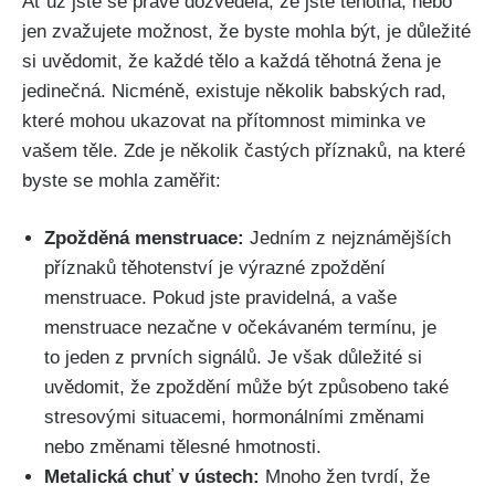
Ať už jste se právě dozvěděla, že jste těhotná, nebo
jen zvažujete možnost, že byste mohla být, je důležité
si uvědomit, že⁣ každé‌ tělo a každá těhotná žena je
jedinečná. Nicméně, existuje několik babských rad,
které mohou​ ukazovat na přítomnost miminka ve⁢
vašem těle. Zde je několik častých příznaků, na které
byste se mohla zaměřit:
Zpožděná⁤ menstruace:
Jedním z ⁢nejznámějších
příznaků ‍těhotenství je výrazné ​zpoždění
menstruace. Pokud ⁢jste pravidelná,⁤ a vaše​
menstruace nezačne ⁢v⁢ očekávaném termínu, je
to jeden‍ z prvních signálů. Je však důležité si
uvědomit, že zpoždění může být způsobeno také
stresovými situacemi, hormonálními ​změnami
nebo změnami tělesné⁣ hmotnosti.
Metalická chuť v ústech:
Mnoho žen tvrdí, že