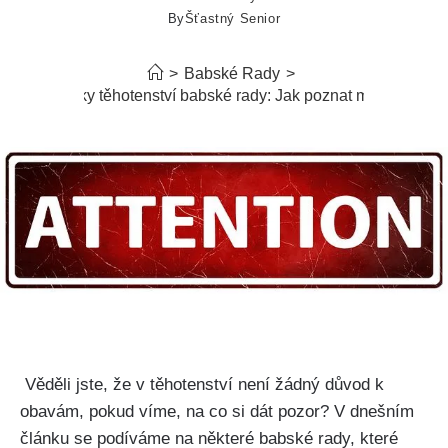
By
Šťastný Senior
>
Babské Rady
>
Příznaky těhotenství babské rady: Jak poznat miminko
‌ Věděli ⁤jste, že v těhotenství není žádný‌ důvod k⁢
obavám, pokud ⁢víme, na co si dát pozor? V dnešním
článku se podíváme​ na některé​ babské rady, které