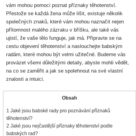
vám mohou pomoci poznat příznaky těhotenství.⁣
Přestože se každá žena může lišit, existuje několik
společných znaků, které ‌vám mohou naznačit nejen
přítomnost malého zázraku ​v bříšku, ale také ​vás
ujistí, že vaše tělo funguje, jak má. Připravte se na
cestu objevení těhotenství a naslouchejte ⁤babským
radám, které mohou⁤ být velmi užitečné. ‍Budeme vás
provázet všemi důležitými detaily, abyste⁣ mohli vědět,
na co se zaměřit a jak se spolehnout na své vlastní
znalosti⁢ a intuici.
Obsah
1
Jaké⁤ jsou babské rady pro poznávání příznaků
těhotenství?
2
Jaké ‍jsou nejčastější příznaky těhotenství ⁢podle
babských rad?