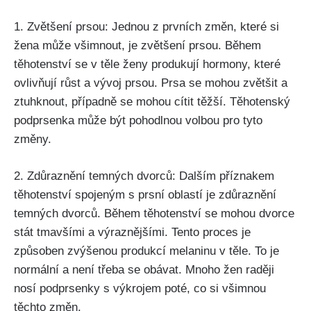
1. Zvětšení prsou: Jednou z prvních změn, které si
žena může všimnout, je zvětšení prsou. Během⁢
těhotenství se v těle ​ženy produkují ⁢hormony, které
ovlivňují růst a vývoj prsou. ⁣Prsa ‌se mohou zvětšit ⁢a
ztuhknout, případně se mohou cítit těžší. Těhotenský
podprsenka může být pohodlnou ⁤volbou pro ⁢tyto
změny.
2. Zdůraznění temných dvorců: Dalším příznakem
těhotenství spojeným s prsní oblastí je zdůraznění
temných dvorců. Během těhotenství ‍se mohou dvorce
stát tmavšími a výraznějšími. Tento proces je
způsoben zvýšenou produkcí melaninu v těle. To je
normální a není ⁤třeba ⁣se obávat. Mnoho žen raději
nosí podprsenky s výkrojem poté, co si všimnou
těchto změn.