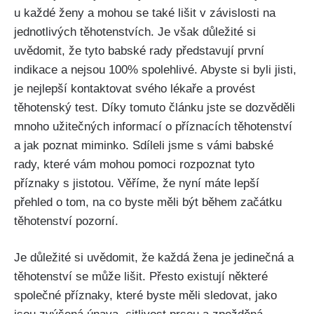
u každé ​ženy a mohou se⁢ také lišit v závislosti na
jednotlivých těhotenstvích. Je⁢ však důležité si
uvědomit, že tyto babské rady představují první
⁢indikace a nejsou 100% spolehlivé. Abyste si byli jisti,
je nejlepší kontaktovat svého lékaře​ a provést
těhotenský test. Díky⁣ tomuto článku jste⁢ se dozvěděli
mnoho užitečných informací o příznacích⁣ těhotenství
a⁤ jak poznat miminko. Sdíleli ‍jsme s vámi babské‌
rady, které‍ vám mohou⁣ pomoci rozpoznat tyto
⁤příznaky s jistotou. Věříme, že⁤ nyní ⁤máte lepší
‍přehled ⁤o​ tom, na co byste měli​ být během začátku
těhotenství pozorní.
Je důležité si uvědomit, že ‌každá žena je jedinečná a
těhotenství se může lišit.‌ Přesto existují některé
společné ⁣příznaky, které byste měli⁢ sledovat, jako