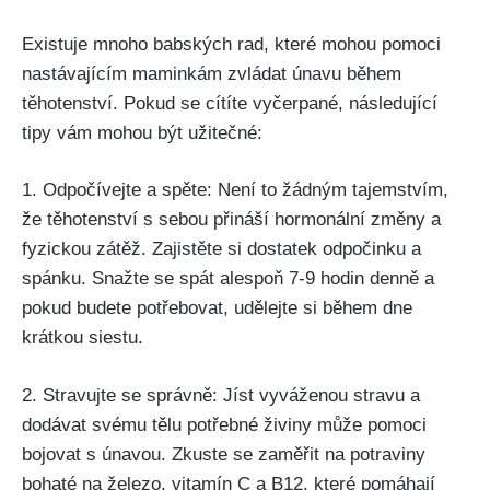
Existuje mnoho babských rad, které mohou pomoci
nastávajícím maminkám zvládat únavu během
těhotenství.‍ Pokud se cítíte vyčerpané, následující
tipy vám mohou být užitečné:
1. Odpočívejte a spěte: Není to žádným ​tajemstvím,
že těhotenství s sebou přináší hormonální změny a
⁣fyzickou zátěž. Zajistěte si dostatek odpočinku ⁤a
⁢spánku. Snažte se spát alespoň 7-9 hodin denně a
⁣pokud budete potřebovat, udělejte si ‌během ⁢dne
krátkou siestu.
2. Stravujte se správně: Jíst vyváženou stravu a
dodávat svému tělu potřebné živiny může‌ pomoci
‍bojovat s ‍únavou. ⁣Zkuste se zaměřit na potraviny
bohaté na železo, vitamín C a B12, které pomáhají