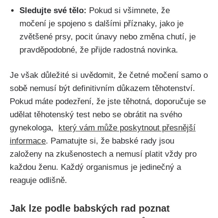
Sledujte své tělo:
Pokud si všimnete, že
močení je spojeno s dalšími příznaky, jako⁤ je
zvětšené prsy, pocit únavy nebo změna chutí, je
pravděpodobné, že přijde radostná​ novinka.
Je však důležité⁢ si uvědomit, že četné močení samo o
sobě nemusí být ‌definitivním důkazem těhotenství.
Pokud máte podezření, že jste těhotná, doporučuje se
udělat ⁣těhotenský ‌test nebo se obrátit na svého ​
gynekologa, ‍
který vám může poskytnout ⁣přesnější‌
informace
. Pamatujte si, že ⁢babské rady jsou
založeny na zkušenostech‍ a nemusí platit vždy pro
každou ženu.‍ Každý organismus‌ je jedinečný a
reaguje odlišně.
Jak lze podle babských rad poznat