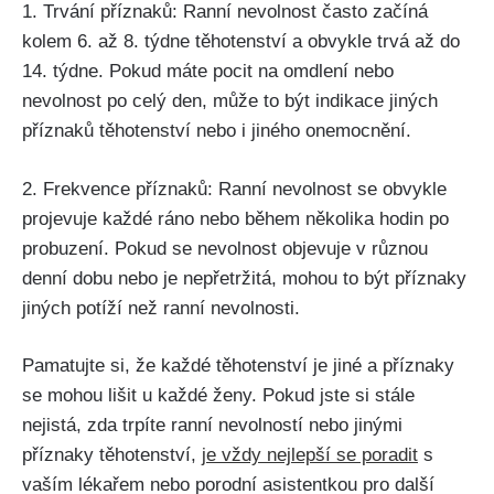
1. ⁤Trvání příznaků: Ranní nevolnost často začíná
kolem 6. až 8. týdne těhotenství a obvykle trvá až do
14. týdne. Pokud máte pocit na omdlení nebo
nevolnost po celý den, může to být‌ indikace jiných
příznaků těhotenství nebo i jiného onemocnění.
2. Frekvence příznaků: ⁢Ranní nevolnost se obvykle​
projevuje každé ‌ráno nebo ⁢během několika ⁣hodin po
probuzení. Pokud se nevolnost objevuje v různou
denní dobu nebo⁢ je ​nepřetržitá, mohou ⁤to být⁤ příznaky
⁤jiných potíží než ranní nevolnosti.
Pamatujte si, že každé těhotenství je jiné‍ a příznaky
⁣se ​mohou⁤ lišit u každé ženy. Pokud jste si stále
nejistá, zda trpíte ranní nevolností nebo jinými
příznaky těhotenství,
je vždy nejlepší se poradit
s
vaším ‍lékařem nebo porodní asistentkou pro‍ další