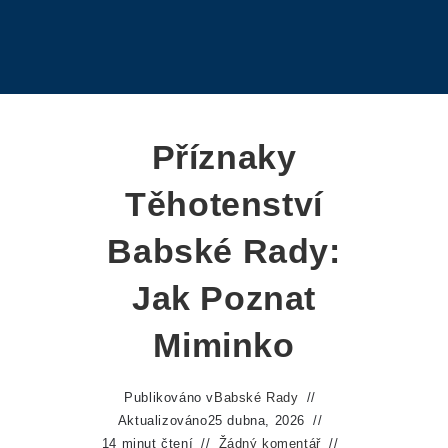
Příznaky
Těhotenství
Babské Rady:
Jak Poznat
Miminko
Publikováno v
Babské Rady
Aktualizováno
25 dubna, 2026
14 minut čtení
Žádný komentář