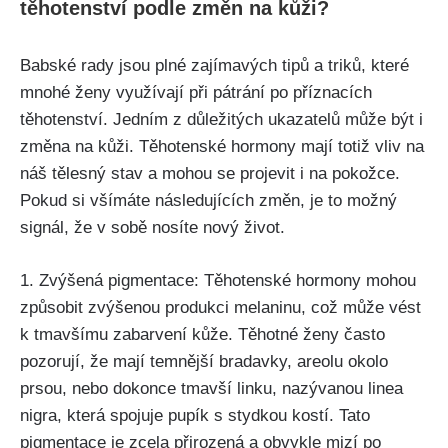
těhotenství podle změn‌ na kůži?
Babské rady jsou plné zajímavých tipů a triků, které
mnohé ženy využívají při ⁢pátrání po příznacích
těhotenství. Jedním⁤ z důležitých ukazatelů může být i
změna na kůži. Těhotenské hormony mají totiž⁤ vliv na
náš tělesný stav a mohou se projevit i na pokožce.
Pokud​ si všímáte následujících změn, je‌ to možný
signál,​ že v sobě nosíte nový život.
1. Zvýšená pigmentace: Těhotenské hormony mohou
způsobit‍ zvýšenou ⁢produkci melaninu, což může vést
k tmavšímu⁤ zabarvení kůže. Těhotné ženy často
pozorují, že mají temnější bradavky, areolu okolo
prsou,‍ nebo dokonce tmavší linku, nazývanou linea
nigra, která⁤ spojuje pupík ​s stydkou kostí. Tato
pigmentace je zcela přirozená a obvykle mizí po