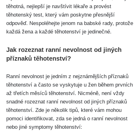
těhotná, nejlepší je navštívit ⁢lékaře a provést
těhotenský ​test, který vám poskytne přesnější
odpověď. Nespoléhejte⁤ jenom na babské​ rady, protože⁤
každá žena a každé těhotenství je jedinečné.
Jak⁣ rozeznat ranní nevolnost od jiných
příznaků těhotenství?
Ranní nevolnost je jedním​ z nejznámějších příznaků
těhotenství a často se vyskytuje u žen během prvních
až třetích měsíců těhotenství. Nicméně, není vždy
snadné rozeznat ranní‌ nevolnost⁣ od ‌jiných příznaků
⁤těhotenství. Zde je několik tipů, které vám mohou
pomoci identifikovat,⁤ zda se ‌jedná o ranní nevolnost
nebo jiné‍ symptomy⁤ těhotenství: