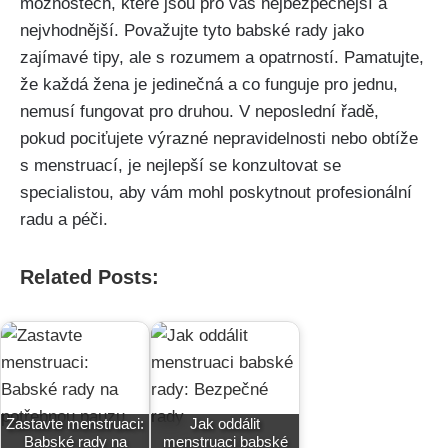
možnostech, které jsou⁤ pro vás nejbezpečnější a
nejvhodnější. Považujte ⁣tyto babské rady jako
zajímavé tipy, ale s rozumem a opatrností. ⁢Pamatujte,
že každá ⁣žena je jedinečná a co funguje pro ​jednu,
nemusí fungovat pro druhou. V⁣ neposlední řadě,
pokud pociťujete ⁤výrazné‍ nepravidelnosti⁢ nebo⁤ obtíže
s menstruací, je nejlepší ​se ‌konzultovat ⁤se
specialistou, aby vám⁤ mohl poskytnout profesionální
radu a péči.
Related Posts:
Zastavte menstruaci:
Jak oddálit
Babské rady na
menstruaci babské