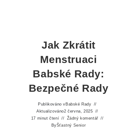
Jak Zkrátit
Menstruaci
Babské Rady:
Bezpečné Rady
Publikováno v
Babské Rady
Aktualizováno
2 června, 2025
17 minut čtení
Žádný komentář
By
Šťastný Senior