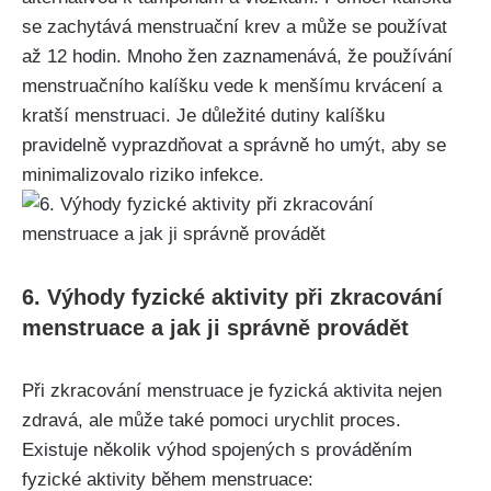
‍se zachytává ⁣menstruační krev ⁣a může ⁢se používat
až 12 hodin. Mnoho‌ žen zaznamenává, že používání
menstruačního kalíšku vede k menšímu krvácení a
kratší menstruaci. Je důležité dutiny⁣ kalíšku
⁤pravidelně⁢ vyprazdňovat ‌a správně ⁣ho umýt, aby se
minimalizovalo riziko⁢ infekce.
6. Výhody ‍fyzické aktivity při‍ zkracování
menstruace a jak ji správně provádět
Při ⁢zkracování menstruace je fyzická aktivita nejen
zdravá, ale může také pomoci urychlit proces. ​
Existuje ‍několik ⁤výhod spojených s prováděním
fyzické aktivity během menstruace: