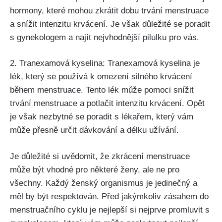
‍hormony, které‌ mohou‍ zkrátit ​dobu ⁣trvání menstruace
a snížit intenzitu krvácení. Je ⁣však důležité​ se poradit
s gynekologem a ⁣najít⁢ nejvhodnější ⁤pilulku pro vás.
2.⁢ Tranexamová kyselina: ​Tranexamová kyselina je
lék, který se používá k⁤ omezení silného krvácení
během menstruace. Tento lék může pomoci ‌snížit
trvání menstruace​ a potlačit intenzitu‌ krvácení. Opět
je ‌však nezbytné se poradit s lékařem, který vám
může přesně určit‌ dávkování a délku užívání.
Je důležité si uvědomit, že zkrácení menstruace
⁣může ⁤být vhodné pro⁣ některé ⁢ženy, ale ne⁤ pro
všechny. Každý ženský organismus je jedinečný‌ a ​
měl by být respektován. Před jakýmkoliv zásahem do
menstruačního ⁤cyklu je nejlepší si nejprve promluvit s