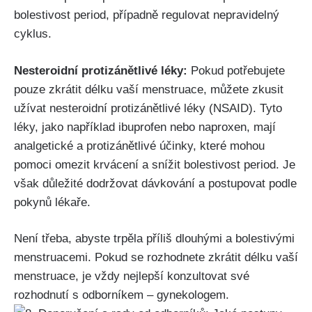
bolestivost period, případně regulovat nepravidelný
cyklus.
Nesteroidní ⁤protizánětlivé léky:
Pokud potřebujete
‍pouze zkrátit délku ⁢vaší menstruace, můžete zkusit
užívat ⁣nesteroidní protizánětlivé léky (NSAID). Tyto
léky, ⁤jako⁢ například ibuprofen nebo naproxen, mají⁢
analgetické a protizánětlivé účinky, které mohou
pomoci omezit krvácení a‍ snížit ⁤bolestivost period. Je
však důležité ⁢dodržovat dávkování a postupovat podle
pokynů lékaře.
Není třeba, abyste trpěla příliš dlouhými ​a bolestivými
menstruacemi. Pokud se ​rozhodnete zkrátit ⁣délku vaší
menstruace, je vždy nejlepší konzultovat své
rozhodnutí s odborníkem – gynekologem.