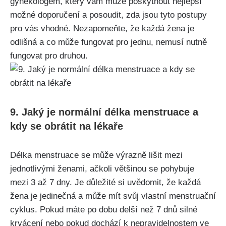
gynekologem, který vám může poskytnout nejlepší
možné doporučení a posoudit, zda jsou tyto postupy
pro vás vhodné. Nezapomeňte, že každá⁤ žena je
odlišná a co může ⁤fungovat ⁣pro jednu, nemusí nutně
fungovat pro ‍druhou.
9. Jaký je normální délka menstruace a
kdy se obrátit‌ na lékaře
Délka⁢ menstruace ⁣se může výrazně ‍lišit mezi
‍jednotlivými ženami, ačkoli většinou⁢ se pohybuje
mezi 3 až‍ 7 dny. Je důležité⁢ si uvědomit, že ‍každá
žena⁢ je jedinečná a může mít svůj vlastní menstruační‍
cyklus. Pokud máte po dobu delší než⁤ 7‌ dnů silné
krvácení nebo pokud dochází k⁣ nepravidelnostem ve