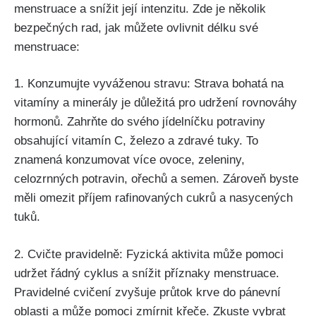
menstruace ⁤a snížit její intenzitu. Zde je několik
bezpečných rad,‌ jak můžete ​ovlivnit délku své
menstruace:
1. Konzumujte vyváženou stravu: Strava bohatá na
vitamíny a minerály je důležitá pro udržení‌ rovnováhy
hormonů.⁣ Zahrňte do svého ⁣jídelníčku potraviny
obsahující‍ vitamín C, železo a zdravé⁣ tuky. ⁢To
znamená ⁢konzumovat​ více ovoce, zeleniny,
celozrnných⁢ potravin, ořechů a semen. Zároveň byste
měli omezit‍ příjem rafinovaných cukrů a nasycených
tuků.
2. Cvičte pravidelně:​ Fyzická aktivita může pomoci
udržet řádný ​cyklus a snížit příznaky menstruace.
Pravidelné cvičení zvyšuje průtok krve do pánevní
oblasti a ⁤může​ pomoci zmírnit křeče.⁣ Zkuste vybrat