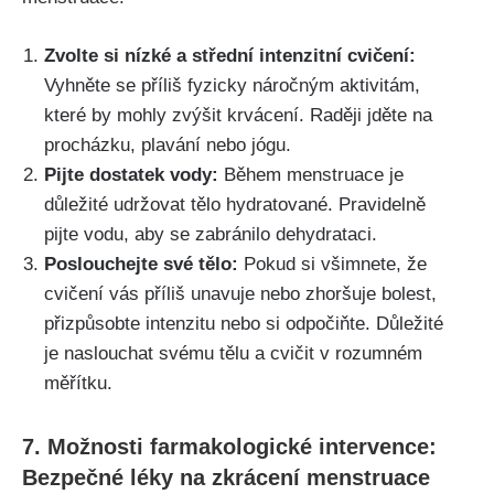
Zvolte si nízké a⁢ střední intenzitní cvičení:
Vyhněte se příliš fyzicky ‍náročným aktivitám,
které by mohly zvýšit krvácení. Raději jděte na
procházku, plavání nebo jógu.
Pijte‌ dostatek vody:
Během menstruace je
důležité udržovat tělo hydratované.‍ Pravidelně
pijte vodu,⁣ aby se zabránilo ⁣dehydrataci.
Poslouchejte své tělo:
Pokud si všimnete, že
cvičení vás příliš ‌unavuje nebo zhoršuje ​bolest,
přizpůsobte intenzitu nebo si odpočiňte. Důležité
je naslouchat‍ svému tělu a cvičit ⁣v ‌rozumném
měřítku.
7. Možnosti⁣ farmakologické intervence:
Bezpečné ⁢léky na zkrácení menstruace