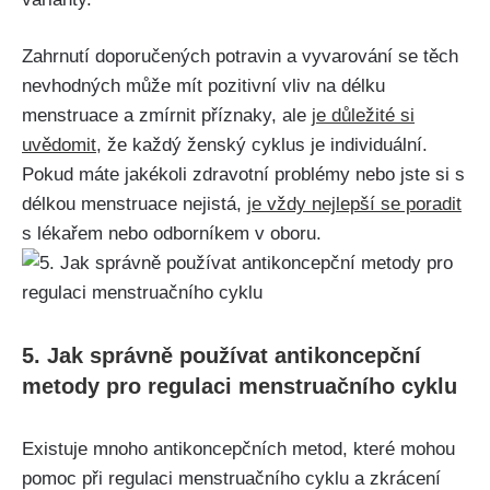
Zahrnutí doporučených potravin a vyvarování se těch
nevhodných může mít pozitivní vliv na délku
menstruace a zmírnit příznaky, ale
je důležité si
uvědomit
, že každý ženský cyklus je individuální.
Pokud‌ máte jakékoli zdravotní problémy nebo jste si s
délkou menstruace nejistá,
je vždy nejlepší se poradit
​
s lékařem⁢ nebo odborníkem‌ v oboru.
5. Jak správně používat ‍antikoncepční
metody pro ​regulaci menstruačního cyklu
Existuje mnoho antikoncepčních metod, které mohou
pomoc ⁢při regulaci⁣ menstruačního cyklu a zkrácení