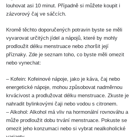
louhovat asi 10 minut. Případně si můžete koupit i
zázvorový čaj‍ ve sáčcích.
Kromě ​těchto doporučených potravin byste se měli
vyvarovat určitých jídel a nápojů, které by mohly
prodloužit délku menstruace⁢ nebo zhoršit její
příznaky. Zde je seznam toho, co ⁣byste ​měli omezit
nebo vynechat:
– Kofein: Kofeinové nápoje, jako je káva, čaj nebo
energetické nápoje,⁢ mohou způsobovat⁢ nadměrnou‌
krvácivost a prodlužovat délku menstruace. Zkuste je
nahradit bylinkovými čaji nebo vodou‌ s citronem.
– Alkohol: Alkohol‍ má vliv na hormonální rovnováhu a
může ⁤prodloužit dobu trvání menstruace. Pokuste ⁣se
‍omezit jeho konzumaci nebo si vybrat nealkoholické
varianty.