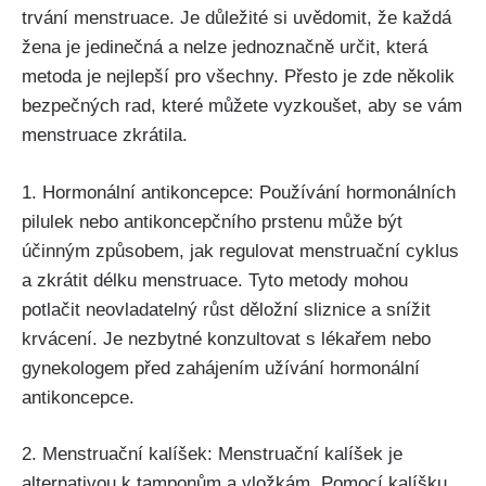
trvání menstruace. Je ⁣důležité si uvědomit, že každá
žena je jedinečná a nelze jednoznačně určit, která
metoda je ⁢nejlepší pro ⁤všechny. Přesto je ⁢zde ​několik
bezpečných rad, které můžete vyzkoušet, aby se vám
menstruace zkrátila.
1. Hormonální⁤ antikoncepce: Používání hormonálních⁣
pilulek nebo antikoncepčního prstenu může být⁤
účinným způsobem, jak regulovat menstruační cyklus ​
a ​zkrátit délku menstruace. Tyto metody⁢ mohou
potlačit neovladatelný‌ růst⁤ děložní sliznice ​a snížit
krvácení. Je nezbytné konzultovat s lékařem nebo
gynekologem před zahájením užívání hormonální‌
antikoncepce.
2. Menstruační kalíšek: Menstruační kalíšek je⁢
alternativou k tamponům a vložkám. ​Pomocí kalíšku