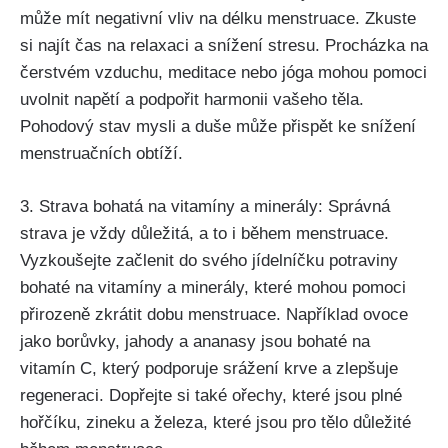
může mít negativní vliv ‍na délku menstruace. Zkuste
si najít čas na relaxaci a snížení stresu. ‍Procházka na
čerstvém vzduchu, meditace nebo jóga ⁤mohou pomoci​
uvolnit napětí a podpořit harmonii vašeho těla.
Pohodový‌ stav mysli ​a‍ duše může přispět⁤ ke⁢ snížení
menstruačních obtíží.
3. Strava‍ bohatá na vitamíny a minerály: Správná
strava je vždy důležitá, a to ‍i během ‌menstruace.
Vyzkoušejte začlenit do svého jídelníčku potraviny
bohaté na ‍vitamíny ⁣a minerály, které mohou pomoci
přirozeně zkrátit dobu menstruace. Například ovoce
jako borůvky, jahody a ananasy jsou bohaté na
vitamín C, který ⁣podporuje srážení krve a zlepšuje
⁣regeneraci. ‍Dopřejte si také ořechy, které jsou ‍plné
hořčíku, zineku a ‍železa, které jsou pro tělo důležité