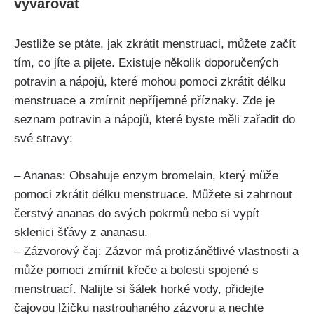
vyvarovat
Jestliže se ptáte, jak zkrátit menstruaci, můžete začít
tím, co jíte a‌ pijete. Existuje několik doporučených
potravin a nápojů, které mohou pomoci zkrátit délku
menstruace⁤ a ⁤zmírnit nepříjemné příznaky. Zde je
seznam ‍potravin a nápojů, které⁤ byste měli ‌zařadit do
své⁢ stravy:
– Ananas:⁢ Obsahuje enzym bromelain, který může
pomoci‍ zkrátit délku‍ menstruace. Můžete si zahrnout
čerstvý ananas do svých ‌pokrmů nebo⁣ si vypít
sklenici šťávy z ananasu.
– Zázvorový čaj:⁤ Zázvor má protizánětlivé vlastnosti a
může ​pomoci zmírnit křeče a bolesti spojené⁢ s
menstruací. Nalijte si šálek⁣ horké vody, ‍přidejte‍
čajovou lžičku ⁣nastrouhaného zázvoru ⁣a nechte