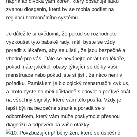
například⁤ divoká yam kořen, který obsahuje látku
zvanou diosgenin, která⁢ by ​se⁣ mohla podílet na
regulaci ⁤hormonálního⁤ systému.
Je důležité‍ si uvědomit,⁢ že ⁣pokud‍ se‍ rozhodnete
vyzkoušet tyto babské⁢ rady, měli byste‌ se ⁢vždy ​
poradit s⁣ lékařem, aby⁤ se ujistil, že jsou bezpečné‍ a
vhodné ​pro vás. Dále se neváhejte obrátit na lékaře,⁣
pokud⁤ máte jakékoli obavy ‌týkající se délky vaší
menstruace nebo ​pokud jste si jisti, že něco není v
pořádku. Pamlskem je ⁤biologický⁢ menstruační​ cyklus,
a‍ proto‍ byste ho měli důkladně ​sledovat a pečlivě dbát
na všechny signály, které⁢ vám ‌tělo posílá. Vždy je
lepší být na bezpečné straně a ‍poradit se s
odborníkem, který vám může poskytnout přesnou⁢
diagnózu a⁤ odpovědi na vaše otázky.