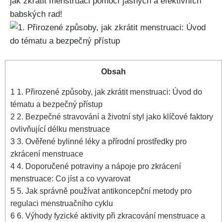
jak zkrátit ​menstruaci pomocí jasných a efektivních
babských rad!
Obsah
1
1. Přirozené⁢ způsoby,‍ jak zkrátit menstruaci: Úvod do
tématu a bezpečný přístup
2
2. Bezpečné stravování a⁤ životní styl jako klíčové faktory
ovlivňující délku‍ menstruace
3
3. Ověřené bylinné léky a přírodní prostředky ⁢pro
⁤zkrácení menstruace
4
4. Doporučené potraviny a nápoje pro zkrácení
menstruace: Co ‍jíst a co vyvarovat
5
5. Jak správně používat ‍antikoncepční metody pro ​
regulaci menstruačního cyklu
6
6. Výhody ‍fyzické aktivity při‍ zkracování menstruace a