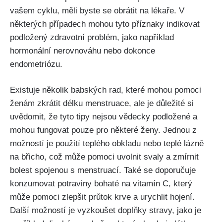
vašem cyklu, ⁢měli byste se obrátit na lékaře. V
některých případech mohou tyto ⁤příznaky​ indikovat
‍podložený zdravotní problém, jako například
‍hormonální nerovnováhu nebo dokonce
endometriózu.
Existuje několik babských rad, ⁣které‍ mohou pomoci
ženám zkrátit délku menstruace,⁢ ale je důležité si⁣
uvědomit,⁢ že tyto⁣ tipy ⁢nejsou vědecky⁣ podložené a
mohou fungovat pouze pro‌ některé ženy. Jednou z‍
možností je použití teplého ​obkladu ⁤nebo teplé lázně
na břicho, což může pomoci uvolnit svaly a zmírnit
bolest spojenou⁣ s‍ menstruací.⁢ Také se doporučuje
konzumovat potraviny bohaté na vitamín C,‌ který
‍může pomoci‍ zlepšit ⁣průtok krve a urychlit hojení.
‌Další možností‌ je vyzkoušet doplňky stravy, jako⁣ je