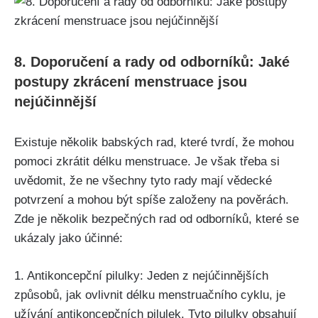
8. Doporučení a rady od odborníků: Jaké
postupy ⁣zkrácení menstruace jsou
nejúčinnější
Existuje několik babských rad,‌ které tvrdí, že mohou
pomoci zkrátit délku ⁤menstruace. ⁤Je však třeba si
⁢uvědomit,‍ že ne⁢ všechny tyto rady mají vědecké
‍potvrzení a mohou být spíše ⁣založeny ‌na pověrách.‌
Zde‌ je několik bezpečných rad od odborníků, které se
ukázaly ​jako účinné:
1. Antikoncepční pilulky: Jeden z nejúčinnějších
způsobů, jak ⁤ovlivnit délku menstruačního ⁣cyklu, je
užívání antikoncepčních pilulek. Tyto⁤ pilulky obsahují