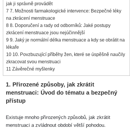
jak ji správně provádět
7
7. Možnosti⁣ farmakologické intervence: Bezpečné ⁢léky
na zkrácení menstruace
8
8. Doporučení a rady od odborníků: Jaké postupy
⁣zkrácení menstruace jsou nejúčinnější
9
9. Jaký je normální délka menstruace a kdy se obrátit‌ na
lékaře
10
10. Povzbuzující příběhy žen, které se úspěšně naučily
zkracovat svou menstruaci
11
Závěrečné⁣ myšlenky
1. Přirozené⁢ způsoby,‍ jak zkrátit
menstruaci: Úvod do tématu a bezpečný
přístup
Existuje mnoho ⁣přirozených způsobů, jak zkrátit
menstruaci‍ a zvládnout období větší pohodou.