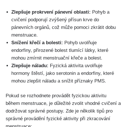
Zlepšuje prokrvení pánevní⁣ oblasti:
Pohyb a
cvičení podporují zvýšený přísun krve do
pánevních orgánů, ‍což může pomoci zkrátit dobu
‍menstruace.
Snížení křečí a bolesti:
Pohyb uvolňuje
endorfiny,⁤ přirozené​ bolest‌ tlumící látky, které
mohou zmírnit menstruační křeče a bolest.
Zlepšuje náladu:
Fyzická aktivita​ uvolňuje
hormony štěstí, jako serotonin a ​endorfiny, které
mohou zlepšit náladu a snížit příznaky PMS.
Pokud se⁣ rozhodnete provádět fyzickou aktivitu
během menstruace, je důležité zvolit vhodné cvičení ⁢a
dodržovat‍ správné‍ postupy. Zde je několik tipů pro
správné provádění fyzické aktivity při zkracování
menstruace: