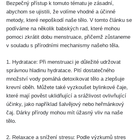
‌Bezpečný přístup k tomuto tématu je zásadní,
abychom se ⁣ujistili, že volíme vhodné a ⁣účinné
metody, které nepoškodí naše ⁤tělo.‍ V tomto článku ⁢se
podíváme na několik babských rad, které mohou⁣
pomoci ⁣zkrátit dobu menstruace, přičemž zůstaneme
v​ souladu s přírodními‌ mechanismy ‍našeho těla.
1. Hydratace: Při menstruaci je důležité⁣ udržovat
správnou⁤ hladinu hydratace. Pití dostatečného
množství ​vody pomáhá detoxikovat tělo a zlepšuje
krevní oběh. Můžete také vyzkoušet ​bylinkové⁤ čaje,
které‍ mají pověst uklidňující a srážlivost ovlivňující
účinky, jako‌ například šalvějový ⁣nebo heřmánkový
čaj. Dárky přírody mohou mít úžasný‍ vliv na ​naše
tělo.
2. Relaxace a snížení stresu: Podle výzkumů stres