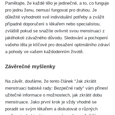
Pamětajte, že každé tělo je jedinečné, a ⁢to,⁢ co​ funguje⁤
pro jednu⁢ ženu, nemusí fungovat pro druhou. ‍Je
důležité vyhodnotit⁢ své individuální potřeby a zvážit
případné ‌doporučení s lékařem⁤ nebo ​specialistou,
zvláště ⁢pokud se snažíte ovlivnit svou menstruaci z
jakéhokoli ‍závažného‍ důvodu. Sledování a pochopení
vašeho těla ⁣je klíčové pro dosažení optimálního zdraví
a pohody ve‌ vašem každodenním ⁣životě.
Závěrečné⁣ myšlenky
Na⁣ závěr, doufáme, že tento článek ‌“Jak‌ zkrátit
menstruaci babské rady: Bezpečné rady“ vám ‍přinesl
užitečné informace ‌o možnostech,​ jak zkrátit ​dobu
menstruace. Jako ⁣první krok je vždy vhodné se
poradit se svým lékařem a diskutovat o různých