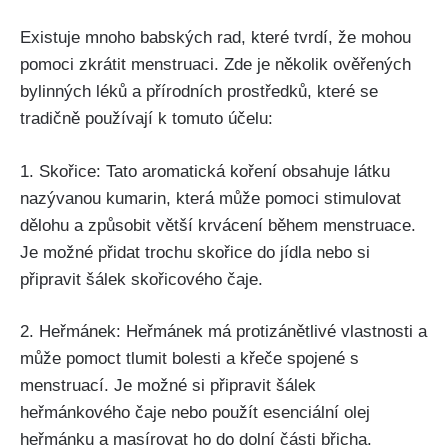
Existuje mnoho⁤ babských rad, ⁤které tvrdí, že mohou⁤
pomoci zkrátit⁢ menstruaci. Zde ‍je​ několik‌ ověřených
bylinných léků​ a přírodních​ prostředků, které se
tradičně používají k‌ tomuto účelu:
1. Skořice: Tato aromatická koření obsahuje látku
nazývanou kumarin, která může⁢ pomoci stimulovat
dělohu a způsobit větší krvácení během menstruace.
Je možné přidat trochu skořice do jídla ​nebo si
připravit šálek skořicového​ čaje.
2. Heřmánek: Heřmánek má protizánětlivé vlastnosti a
může pomoct tlumit bolesti a křeče spojené s
menstruací. Je možné si připravit​ šálek
heřmánkového čaje nebo ⁢použít esenciální ​olej
heřmánku a masírovat⁣ ho do dolní části břicha.