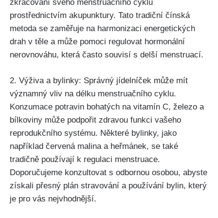
zkracování svého menstruačního cyklu
‍prostřednictvím akupunktury. Tato ⁤tradiční čínská
metoda se zaměřuje na harmonizaci ‌energetických
⁣drah v těle ⁢a může pomoci regulovat hormonální
nerovnováhu, která často souvisí ‌s ‌delší ​menstruací.
2. Výživa a bylinky: Správný⁢ jídelníček může mít
významný⁢ vliv na délku menstruačního cyklu.
Konzumace potravin bohatých na vitamín C, železo a
⁢bílkoviny může‌ podpořit zdravou funkci vašeho⁣
reprodukčního systému.‍ Některé bylinky, jako
například červená ‍malina a heřmánek, se ⁤také
tradičně⁣ používají k regulaci⁢ menstruace.
⁣Doporučujeme⁤ konzultovat ⁤s odbornou osobou, abyste
získali přesný plán stravování a používání bylin, který
je pro vás nejvhodnější.