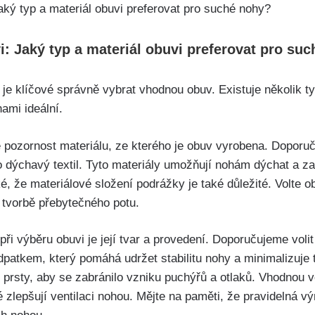
: Jaký ⁣typ a materiál obuvi preferovat pro suc
e klíčové správně⁢ vybrat vhodnou obuv. Existuje několik typů
hami ideální.
 ‍pozornost materiálu, ze kterého je obuv vyrobena. Doporuč
bo dýchavý textil. ‌Tyto materiály umožňují nohám dýchat a z
ké, že materiálové složení podrážky je také důležité. ‌Volte 
tvorbě​ přebytečného ⁣potu.
ři výběru obuvi je její tvar a⁣ provedení. Doporučujeme volit
atkem, který pomáhá udržet stabilitu ‍nohy a minimalizuje tře
prsty, aby se zabránilo vzniku puchýřů a otlaků. Vhodnou v
zlepšují ventilaci nohou.​ Mějte na paměti,⁢ že pravidelná vý