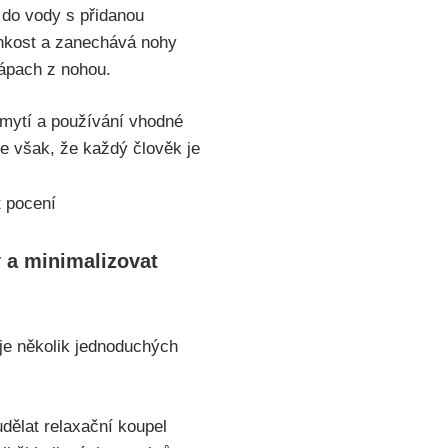
 do vody s přidanou
lhkost a zanechává nohy
zápach z nohou.
é mytí a používání vhodné
 však, ‍že každý člověk je
 a⁤ minimalizovat
uje několik jednoduchých
 udělat relaxační koupel