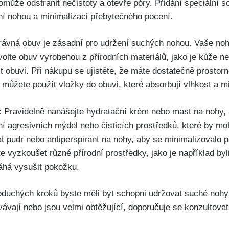
může odstranit⁢ nečistoty a otevře⁤ póry. Přidání speciální so
í nohou a ⁣minimalizaci⁣ přebytečného pocení.
rávná obuv je zásadní‌ pro udržení suchých nohou. Vaše no
 volte⁣ obuv ​vyrobenou z přírodních materiálů, jako⁢ je kůže 
t obuvi. Při nákupu ‌se ujistěte, že máte dostatečně prostor
 můžete⁣ použít vložky do obuvi, které absorbují vlhkost ​a ⁤m
 Pravidelně nanášejte hydratační ⁣krém nebo⁢ mast na nohy,
í agresivních ‍mýdel nebo čisticích prostředků, které by⁢ m
 pudr nebo antiperspirant na nohy, aby se minimalizovalo⁤ 
 vyzkoušet různé přírodní prostředky, ⁢jako je ⁢například ⁣by
áhá⁤ vysušit pokožku.
duchých kroků byste měli⁢ být⁢ schopni udržovat ⁢suché nohy 
ávají nebo jsou velmi obtěžující,⁢ doporučuje se konzultova