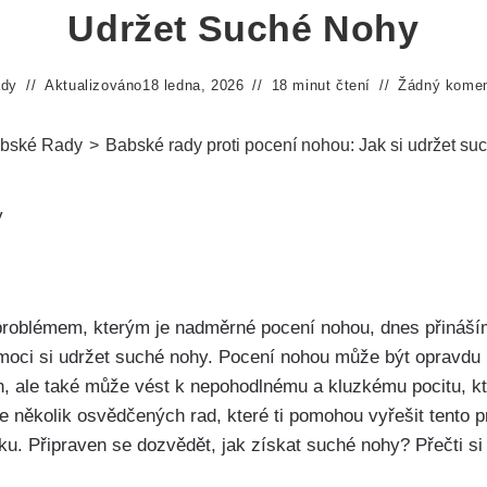
Udržet Suché Nohy
ady
Aktualizováno
18 ledna, 2026
18 minut čtení
Žádný komen
bské Rady
>
Babské rady proti pocení nohou: Jak si udržet su
 ⁢s problémem, kterým je nadměrné pocení nohou,‍ dnes přináš
omoci si udržet suché nohy. Pocení nohou může být opravdu 
, ale také může vést k nepohodlnému‌ a kluzkému pocitu, kte
několik ​osvědčených rad, které ti ‌pomohou vyřešit ⁢tento prob
. Připraven se dozvědět, jak ⁢získat suché nohy?⁢ Přečti⁢ si n