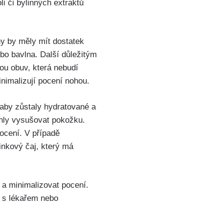
li či bylinných extraktů
hy by měly mít dostatek
nebo bavlna. Další důležitým
nou obuv, která nebudí
inimalizují pocení​ nohou.
 aby zůstaly hydratované a
ohly vysušovat pokožku.
pocení. V případě
linkový čaj, který má
a⁤ minimalizovat ⁢pocení.
t s lékařem nebo