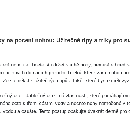
ky na⁢ pocení nohou: ⁤Užitečné tipy a triky pro 
cení⁢ nohou a chcete si ⁣udržet suché nohy, nemusíte hned s
oho účinných domácích ⁤přírodních⁣ léků, které vám mohou po
Zde ‌je několik užitečných ⁣tipů a triků, které byste měli⁣ vy
ablečný ocet: ⁢Jablečný ocet má⁢ vlastnosti, které pomáhají o
ného‍ octa s ⁢třemi částmi vody a nechte nohy namočené v tét
 vodou a osušte. Tento ‍postup opakujte dvakrát denně‍ pro​