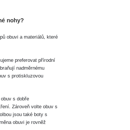
hé​ nohy?
 obuvi ⁤a materiálů,⁣ které
ujeme preferovat přírodní
abraňují⁢ nadměrnému‌
obuv s protiskluzovou
 obuv‍ s dobře
ní. Zároveň ⁤volte​ obuv s‌
olbou jsou také boty s
měna obuvi​ je rovněž⁣