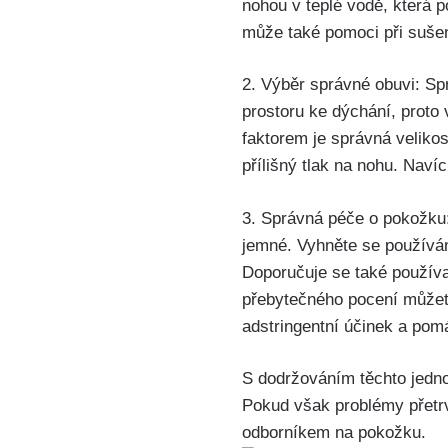
nohou v teplé vodě, která po
může také pomoci při sušen
2. Výběr správné obuvi: Sp
prostoru⁤ ke dýchání, proto‍
faktorem je správná velikos
přílišný tlak na nohu. Navíc
3. Správná péče o pokožku:
jemné. Vyhněte se používán
Doporučuje se také používat
přebytečného‌ pocení můžete
adstringentní účinek a pom
S ⁣dodržováním těchto jedno
Pokud však problémy přetrv
odborníkem na pokožku.