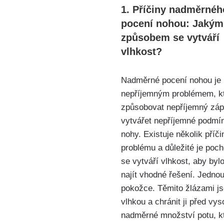
1. Příčiny nadměrnéh
pocení⁣ nohou: Jakým
způsobem se ‍vytváří
vlhkost?
Nadměrné pocení ‍nohou⁤ je ​
nepříjemným problémem, k
způsobovat nepříjemný záp
vytvářet nepříjemné podmín
nohy. Existuje několik‍ příči
problému a⁣ důležité ​je poch
se​ vytváří vlhkost, aby⁣ by
najít vhodné ⁣řešení. Jedno
‍pokožce. Těmito žlázami jso
vlhkou a chránit ji před vys
nadměrné množství‌ potu, ⁢