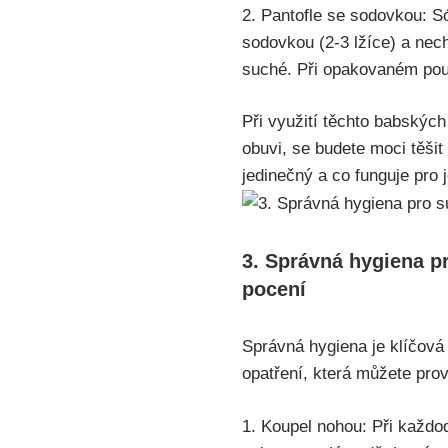
2. Pantofle se sodovkou: S
sodovkou (2-3 lžíce) a nec
suché. Při opakovaném použ
Při využití těchto babských
obuvi, se budete moci těši
jedinečný a co ​funguje pro
3. Správná⁢ hygiena p
⁤pocení
Správná hygiena je klíčová
opatření, která můžete prov
1. Koupel nohou: ⁤Při každod