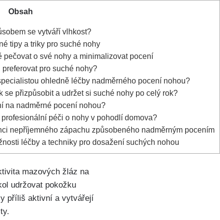
Obsah
sobem se ‍vytváří vlhkost?
né tipy a triky pro suché nohy
ě pečovat o své nohy a⁤ minimalizovat ⁤pocení
i preferovat pro suché​ nohy?
 specialistou⁤ ohledně léčby nadměrného pocení nohou?
 se přizpůsobit a udržet si suché nohy po⁤ celý rok?
vání na‍ nadměrné pocení nohou?
t profesionální péči o nohy v pohodlí domova?
venci nepříjemného zápachu způsobeného nadměrným pocením
nosti léčby a techniky pro dosažení suchých ‌nohou
aktivita mazových žláz na
úkol udržovat ⁢pokožku
příliš aktivní a vytvářejí
ty.