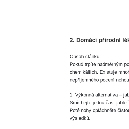
2. Domácí přírodní lé
Obsah ⁤článku:
Pokud trpíte nadměrným ‍po
chemikáliích. ⁢Existuje mn
nepříjemného‌ pocení nohou. 
1. Výkonná‍ alternativa – j
Smíchejte jednu část jableč
Poté nohy opláchněte čistou
výsledků.