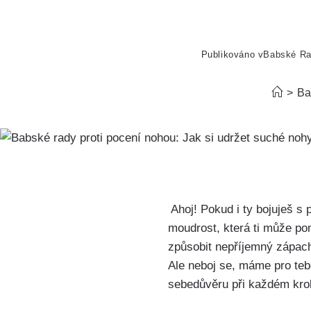
Publikováno v
Babské R
>
Ba
⁢ Ahoj! ‌Pokud i ty bojuješ
moudrost, která ti může‍ p
‌způsobit nepříjemný zápach
⁣Ale neboj se, máme pro tebe 
sebedůvěru při ⁤každém kroku