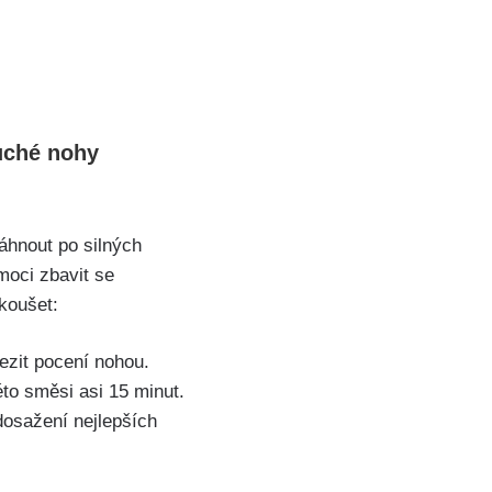
suché nohy
áhnout po silných
moci zbavit se
zkoušet:
mezit pocení nohou.
o směsi⁢ asi 15 minut.‍
 dosažení nejlepších