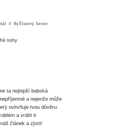
tář
By
Šťastný Senior
ché nohy
íme ta nejlepší babská
nepříjemné⁣ a nejenže ‌může
rý⁤ ovlivňuje tvou důvěru.
lém ⁣a⁢ vrátit ti
áš článek ​a zjisti!