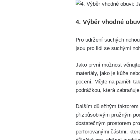
4. Výběr vhodné obuvi
Pro udržení suchých nohou j
jsou⁢ pro lidi se suchými⁢ no
Jako první možnost věnujte
materiály, jako ‍je kůže ne
pocení. Mějte na paměti‌ ta
podrážkou, která zabraňuje 
Dalším důležitým⁤ faktorem p
přizpůsobivým ‍pružným ​podp
dostatečným prostorem pro 
perforovanými částmi, které 