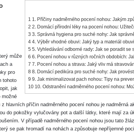
o
1
1. Příčiny nadměrného pocení⁣ nohou: Jakým způ
2
2. Domácí přírodní léky na⁢ pocení nohou: ⁤Užiteč
3
3. Správná⁢ hygiena pro​ suché⁣ nohy: Jak správn
4
4. Výběr vhodné obuvi: Jaký ⁣typ a materiál obuv
5
5. Vyhledávání odborné rady: ⁢Jak se poradit se
terý může
6
6.‍ Pocení nohou v různých ročních obdobích: Jak
ach a
7
7. Pocení nohou a⁢ strava:​ Jaký ‌vliv má stravo
8
8. Domácí ⁤pedikúra⁢ pro suché nohy: Jak​ provés
ky ⁣pro
9
9. Jak minimalizovat pach nohou: Tipy na pre
n ⁣tohoto
10
10. Odstranění⁣ nadměrného pocení nohou: ⁣Mož
opit, jak
lo možné
u z hlavních⁤ příčin ‍nadměrného pocení nohou je nadměrná⁢ 
u do ⁢pokožky vylučovány pot a⁤ další látky, které mají za ⁣
oušením.⁣ V případě nadměrného pocení nohou jsou tato ⁢žlázy 
který se‌ pak hromadí na nohách a způsobuje nepříjemné poci