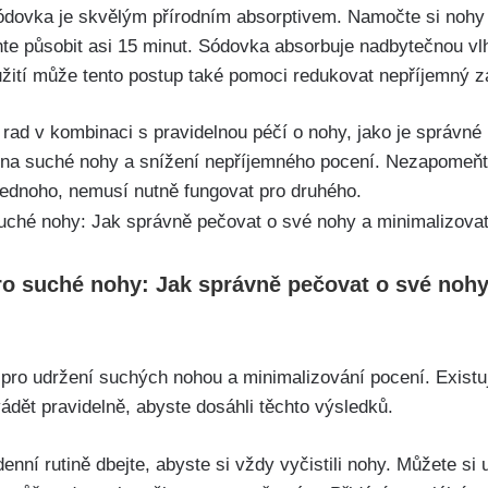
ódovka je skvělým ⁢přírodním absorptivem. Namočte si nohy
hte působit asi 15 minut. Sódovka absorbuje nadbytečnou v
ití může⁢ tento postup také pomoci redukovat ‌nepříjemný‍ 
 rad v kombinaci s ‌pravidelnou péčí ​o nohy, jako je správn
t na‍ suché nohy a snížení nepříjemného pocení. Nezapomeňte
 jednoho, nemusí nutně ‌fungovat pro druhého.
ro​ suché⁣ nohy: Jak správně pečovat o své nohy
 pro udržení suchých nohou a minimalizování⁢ pocení. Exist
ádět pravidelně, abyste⁤ dosáhli těchto výsledků.
enní rutině ⁢dbejte, abyste si⁢ vždy ‍vyčistili nohy. Můžete si