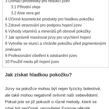
3
Domácí prostředky⁤ pro redukci jizev
3.1
Přírodní oleje
3.2
Aloe vera gel
4
Účinné kosmetické produkty ⁣pro hladkou pokožku
5
Zdravé⁢ stravování ⁢pro ⁤podporu hojení jizev
6
Výhody vitamínů a ​minerálů při obnově⁤ pokožky
7
Jak správně masírovat⁣ jizvy pro‌ urychlení hojení
8
Vyhněte se slunci ⁢a chráníte pokožku před pigmentovými
změnami
9
Profesionální ošetření k odstranění jizev
10
Použití medu při⁢ hojení jizev
Jak ​získat hladkou pokožku?
Jizvy na pokožce⁤ mohou ⁣být nejen ⁢fyzicky bolestivé,
⁣ale také ‍mohou negativně ovlivnit‌ naši sebevědomí.
Pokud jste‍ se již pokusili o různé​ metody, které⁤ se
⁢zdají být neúčinné, nezoufejte! Existuje několik