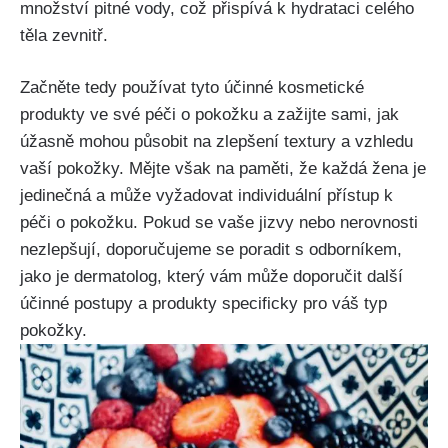
množství pitné⁢ vody, což přispívá‌ k⁢ hydrataci celého
⁤těla zevnitř.
Začněte tedy používat tyto​ účinné⁢ kosmetické ​
produkty ve⁤ své péči o pokožku a zažijte sami, jak
úžasně mohou působit na zlepšení textury a ‌vzhledu
⁢vaší pokožky.‌ Mějte však na ⁣paměti, že ⁢každá žena je
‌jedinečná a může‌ vyžadovat‌ individuální přístup k
péči o pokožku. Pokud‍ se​ vaše jizvy ⁢nebo nerovnosti
nezlepšují, ​doporučujeme se‌ poradit s odborníkem,‍
jako‌ je ​dermatolog, který vám může doporučit další⁢
účinné postupy a produkty specificky ​pro ⁣váš typ
pokožky.