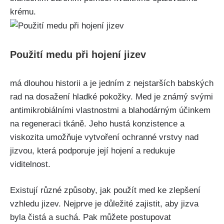
krému.
Použití medu při⁢ hojení jizev
⁣má dlouhou historii a je jedním z nejstarších babských‍
rad na ⁤dosažení‍ hladké pokožky.​ Med je známý ​svými
antimikrobiálními vlastnostmi a blahodárným‌ účinkem
na regeneraci tkáně. Jeho​ hustá konzistence‌ a
viskozita umožňuje vytvoření ochranné vrstvy‌ nad
jizvou, která podporuje její ⁤hojení a redukuje
viditelnost.
Existují ⁢různé způsoby, jak‌ použít med ke ‌zlepšení
vzhledu ⁤jizev.⁢ Nejprve je‍ důležité zajistit, ⁢aby jizva
byla⁤ čistá a ‌suchá. Pak můžete postupovat