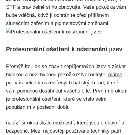
SPF a pravidelně si ho obnovujte. Vaše pokožka vám
bude vděčná, ⁣když ji ochráníte před přílišným
slunečním zářením a pigmentovými změnami.
Profesionální ošetření k odstranění jizev
Přemýšlíte, ‌jak ⁢se zbavit nepříjemných jizev a získat
hladkou a bezchybnou pokožku? ​Nezoufejte,
máme
pro​ vás několik ‌osvědčených⁣ babských ⁢rad
, které
vám‍ pomohou dosáhnout vašeho cíle. Prvním​ krokem
je profesionální ošetření,⁣ které ‍se‍ stalo velmi
populárním v ​poslední ‍době.
nabízí širokou​ škálu možností, které ⁣jsou efektivní a
bezpečné. Mezi nejčastěji používané techniky patří