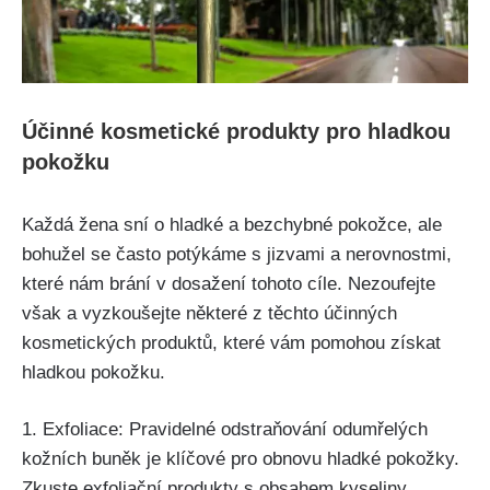
Účinné kosmetické produkty ⁣pro hladkou
pokožku
Každá žena ⁣sní o ⁢hladké ⁢a bezchybné pokožce, ale
bohužel se často ⁣potýkáme s jizvami a nerovnostmi,
které nám ⁢brání v ​dosažení tohoto cíle. ⁣Nezoufejte
však a vyzkoušejte některé z ⁢těchto účinných
kosmetických ⁢produktů,‌ které vám pomohou získat
hladkou pokožku.
1. Exfoliace: Pravidelné odstraňování ‌odumřelých
kožních buněk je klíčové pro obnovu ⁢hladké pokožky.
Zkuste exfoliační produkty s obsahem kyseliny