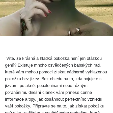
⁢ Víte, že‍ krásná‌ a hladká pokožka není jen⁣ otázkou
genů? Existuje mnoho ​osvědčených babských rad,
které vám mohou pomoci⁤ získat nádherně vyhlazenou
pokožku bez ⁤jizev. Bez‌ ohledu na to, zda bojujete s
jizvami ⁢po akné, popáleninami nebo různými
poraněními, dnešní článek vám přinese‌ cenné
informace a tipy, jak dosáhnout perfektního‍ vzhledu
vaší ⁢pokožky. Připravte se na to, jak⁣ získat⁤ pokožku
snů díky tradičním a ​osvědčeným metodám, které