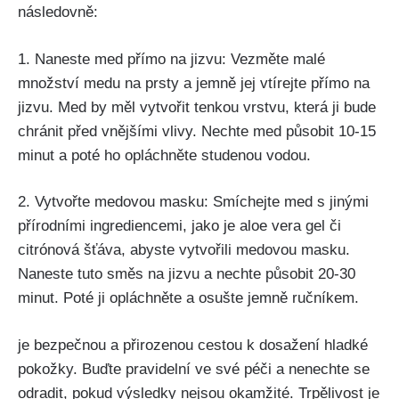
následovně:
1. Naneste med‌ přímo na jizvu:⁤ Vezměte ‌malé
množství‍ medu na prsty a jemně ‌jej ‍vtírejte přímo na
jizvu. Med by měl vytvořit ⁣tenkou vrstvu, která ji bude
chránit před ​vnějšími vlivy. ⁣Nechte ⁤med působit 10-15
minut a poté ho opláchněte studenou ⁢vodou.
2.‌ Vytvořte medovou masku: Smíchejte ‍med s⁣ jinými
přírodními ingrediencemi,⁢ jako je aloe vera ⁢gel či
citrónová šťáva, abyste vytvořili medovou masku.⁣
Naneste tuto směs ‍na jizvu a nechte působit 20-30
⁤minut. Poté ji ‌opláchněte a osušte‌ jemně ručníkem.
je bezpečnou a‌ přirozenou cestou k dosažení hladké
pokožky. ​Buďte pravidelní ve své péči a⁤ nenechte se
odradit, pokud výsledky nejsou okamžité.⁢ Trpělivost je⁢