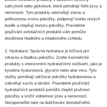
salicylové nebo ⁢glykolové, které pomáhají řešit jizvy a⁢
nerovnosti. Tyto produkty odstraňují ​starou a
poškozenou vrstvu pokožky, podporují tvorbu nových
buněk ⁣a zlepšují ⁣texturu‍ pokožky. Pravidelné
používání exfoliačních produktů vám pomůže
dosáhnout ⁢hladkého a mladistvého vzhledu.
2. Hydratace: Správná hydratace je klíčová⁣ pro
zdravou a hladkou⁢ pokožku. Zvolte kosmetické ​
produkty s ⁢intenzivními hydratačními ‍složkami, ⁤jako​ je
‍kyselina hyaluronová, ​glycerin nebo aloe vera. Tyto
složky pomáhají⁢ udržovat⁣ pokožku hydratovanou ‍a
zabraňují suchu a lámání. Pravidelné používání
hydratačních produktů pomůže zlepšit pružnost
pokožky a snížit viditelnost jizev ‌a nerovností.
Nezapomeňte také na dodržování dostatečného