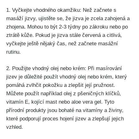
1. Vyčkejte vhodného okamžiku: Než‌ začnete s ​
masáží ‍jizvy, ujistěte se, že⁢ jizva je zcela zahojená a
zhojena. Mohou to být 2-3 týdny po zákroku ​nebo po
ztrátě kůže. Pokud je jizva stále červená a citlivá,
vyčkejte ⁢ještě nějaký⁤ čas, než začnete ‍masážní
rutinu.
2. ⁢Použijte vhodný⁤ olej nebo krém: Při masírování​
jizev ⁤je důležité použít vhodný olej nebo⁤ krém, který⁢
pomáhá zvlhčit pokožku ⁣a ⁢zlepšit její pružnost.
Můžete použít ⁣například olej z pšeničných klíčků,
vitamín E,​ kojící mast nebo⁢ aloe vera⁢ gel. Tyto​
přírodní produkty jsou bohaté na vitamíny a živiny,
které podporují proces​ hojení ⁣jizev a zlepšují jejich
‌vzhled.