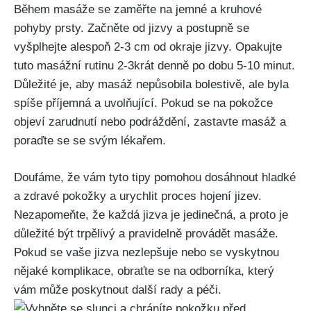
Během masáže se zaměřte‌ na jemné a ⁢kruhové
pohyby prsty. Začněte od jizvy a postupně ‍se
vyšplhejte alespoň ‌2-3 cm od okraje jizvy. Opakujte
tuto masážní rutinu 2-3krát⁣ denně po dobu 5-10 minut.
Důležité je, aby ​masáž nepůsobila bolestivě, ‌ale​ byla ​
spíše příjemná a uvolňující. Pokud se na pokožce
objeví zarudnutí nebo podráždění, zastavte⁣ masáž a
poraďte se se svým lékařem.
Doufáme,​ že ‌vám tyto tipy ‌pomohou dosáhnout hladké
a⁣ zdravé pokožky a urychlit proces hojení ⁤jizev.‌
Nezapomeňte, že každá jizva je ⁤jedinečná, a proto je
důležité‍ být trpělivý‍ a ⁢pravidelně provádět ⁤masáže.
Pokud se vaše jizva nezlepšuje nebo se‍ vyskytnou
nějaké komplikace, obraťte se na odborníka, který
vám může ‍poskytnout další rady a péči.