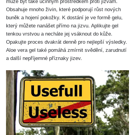
může ⁣být ‌také účinným⁤ prostředkem proti jizvám.
‌Obsahuje‍ mnoho‌ živin, které ⁣podporují růst nových
buněk‌ a hojení pokožky. K dostání je ⁣ve formě gelu,
který můžete nanášet přímo na jizvu. Aplikujte gel
tenkou vrstvou a necháte jej vsáknout do kůže.
Opakujte ‍proces dvakrát ​denně pro nejlepší ⁣výsledky.
Aloe vera gel také pomáhá zmírnit svědění, zarudnutí
⁣a další nepříjemné příznaky jizev.