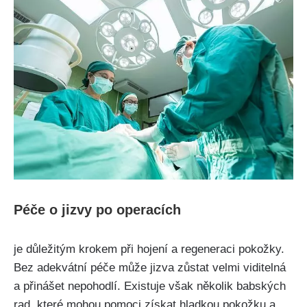
Péče o jizvy po‌ operacích
je důležitým krokem ⁣při hojení a ‌regeneraci pokožky.
Bez adekvátní péče může jizva zůstat velmi viditelná
a přinášet nepohodlí. Existuje však několik babských
rad, které mohou pomoci ⁤získat hladkou pokožku ⁤a