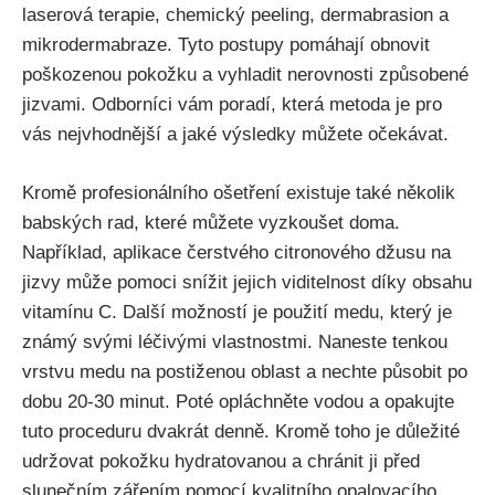
laserová⁤ terapie, chemický peeling, dermabrasion a
mikrodermabraze. Tyto⁣ postupy pomáhají obnovit
poškozenou pokožku a vyhladit nerovnosti​ způsobené
jizvami. Odborníci‍ vám poradí, ‍která ​metoda je pro
vás nejvhodnější a⁢ jaké výsledky můžete‍ očekávat.
Kromě profesionálního ošetření existuje také několik
babských rad, které​ můžete vyzkoušet ‍doma.
Například, aplikace‍ čerstvého citronového⁤ džusu na⁢
jizvy může pomoci snížit jejich viditelnost díky obsahu
vitamínu C.‌ Další možností je použití medu, který je⁢
známý svými léčivými⁢ vlastnostmi. Naneste ‍tenkou
vrstvu medu ⁣na postiženou oblast a nechte působit po
dobu‌ 20-30 minut. Poté opláchněte vodou a opakujte
tuto​ proceduru dvakrát denně. Kromě​ toho je důležité
⁢udržovat ​pokožku hydratovanou a⁤ chránit ji před
slunečním zářením pomocí kvalitního ‌opalovacího