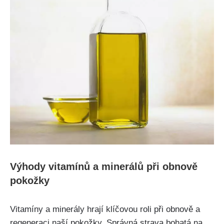
Výhody vitamínů a ​minerálů při obnově⁤
pokožky
Vitamíny a ‍minerály hrají klíčovou roli při obnově⁤ a
regeneraci naší ⁣pokožky. Správná ‌strava bohatá‍ na