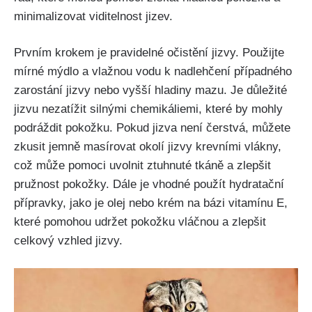
minimalizovat viditelnost jizev.
Prvním krokem je pravidelné očistění jizvy. Použijte
mírné mýdlo a vlažnou vodu k nadlehčení případného​
zarostání jizvy nebo vyšší hladiny mazu. Je důležité
jizvu nezatížit silnými chemikáliemi, které by mohly
podráždit pokožku. Pokud ​jizva není čerstvá, můžete
zkusit ‌jemně‍ masírovat okolí jizvy krevními vlákny,
což může pomoci⁣ uvolnit​ ztuhnuté tkáně a zlepšit
pružnost pokožky. Dále je vhodné použít hydratační
⁤přípravky, jako je⁤ olej⁤ nebo ⁢krém na bázi vitamínu E,
které pomohou udržet pokožku vláčnou a zlepšit
celkový vzhled jizvy.