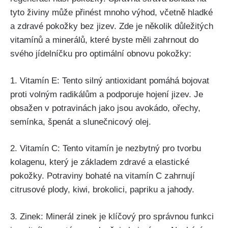
⁤tyto živiny může⁢ přinést mnoho výhod, včetně hladké
a zdravé pokožky bez⁣ jizev. Zde je několik‍ důležitých
vitamínů a minerálů, které byste měli zahrnout do
svého ​jídelníčku pro ⁣optimální obnovu pokožky:
1. Vitamín ⁣E: ⁣Tento silný ⁣antioxidant‌ pomáhá bojovat
proti⁢ volným radikálům a podporuje hojení jizev. Je
obsažen v potravinách ⁤jako‍ jsou avokádo, ořechy,
semínka, špenát a slunečnicový olej.
2. Vitamín C: Tento​ vitamín je nezbytný pro ‌tvorbu
kolagenu, ⁢který je základem zdravé a elastické
pokožky.‌ Potraviny bohaté na vitamín C zahrnují
citrusové ​plody, kiwi, brokolici, papriku a jahody.
3. Zinek: Minerál zinek⁤ je klíčový pro správnou funkci ​