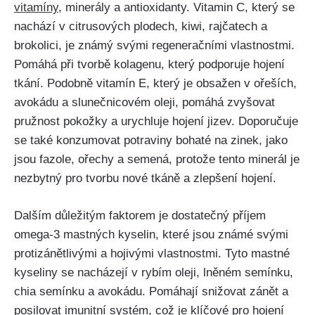
vitamíny
, minerály a antioxidanty. Vitamin C, který se
nachází v citrusových plodech,‍ kiwi,⁣ rajčatech a
brokolici, je známý svými⁢ regeneračními vlastnostmi.
Pomáhá při tvorbě kolagenu,‍ který ⁢podporuje⁤ hojení
‍tkání. Podobně vitamín E, který je obsažen v ořeších,
avokádu ‍a‍ slunečnicovém oleji, ‍pomáhá zvyšovat⁣
pružnost pokožky a⁣ urychluje hojení jizev. ‍Doporučuje
se také konzumovat potraviny bohaté na ‌zinek, jako
jsou fazole,⁣ ořechy ​a semená,⁢ protože ⁣tento minerál⁢ je
nezbytný pro tvorbu nové tkáně a zlepšení hojení.
Dalším důležitým faktorem je ⁢dostatečný příjem
omega-3 mastných kyselin, které jsou známé​ svými‌
protizánětlivými a hojivými ⁢vlastnostmi. Tyto mastné
kyseliny se⁢ nacházejí v rybím oleji,⁣ lněném‍ semínku,
chia semínku ⁣a‍ avokádu. Pomáhají snižovat ⁢zánět a
‌posilovat imunitní systém, což je​ klíčové ​pro hojení