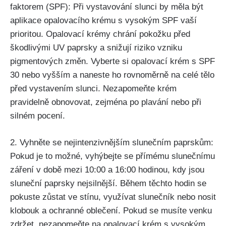
faktorem (SPF): Při vystavování ⁣slunci by měla být
aplikace opalovacího krému ‍s vysokým ⁣SPF vaší
prioritou. Opalovací krémy chrání pokožku před
škodlivými UV paprsky a⁤ snižují riziko vzniku
pigmentových změn.‌ Vyberte si opalovací ⁢krém s SPF​
30 nebo vyšším a ⁤naneste ho​ rovnoměrně⁤ na ⁢celé⁣ tělo
před vystavením slunci. Nezapomeňte ​krém
pravidelně obnovovat, zejména po plavání nebo při
silném pocení.
2. Vyhněte se nejintenzivnějším ⁢slunečním paprskům:
Pokud‍ je to možné, vyhýbejte se přímému slunečnímu
záření v době‌ mezi 10:00 a 16:00⁢ hodinou, kdy jsou
sluneční paprsky nejsilnější. Během těchto hodin⁤ se
pokuste zůstat ve stínu, využívat slunečník​ nebo‍ nosit
klobouk a ochranné oblečení. Pokud se musíte venku
zdržet, nezapomeňte na opalovací krém s vysokým