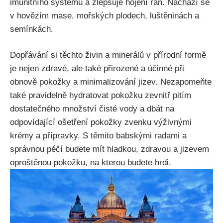
imunitního systému a zlepšuje hojení ran. Nachází ⁢se
v​ hovězím mase, mořských plodech, luštěninách a
⁣semínkách.
Dopřávání si‌ těchto ⁢živin a minerálů v přírodní formě
je nejen zdravé, ale také přirozené​ a účinné​ při
obnově pokožky a ​minimalizování jizev. Nezapomeňte
také‍ pravidelně hydratovat pokožku ⁤zevnitř pitím
dostatečného⁣ množství čisté​ vody⁤ a dbát⁣ na
odpovídající ⁣ošetření​ pokožky zvenku výživnými
krémy a přípravky. ​S těmito babskými radami a
správnou‌ péčí budete mít hladkou, zdravou a ‌jizevem
⁢oproštěnou pokožku,⁢ na ⁤kterou budete hrdi.