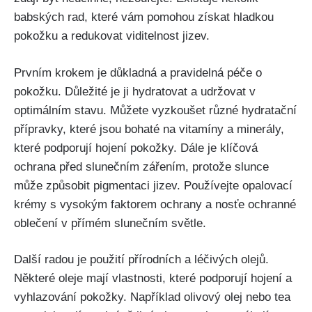
babských rad, které​ vám pomohou získat ‍hladkou
pokožku a ​redukovat ‍viditelnost jizev.
Prvním krokem je důkladná ​a pravidelná ⁣péče o
⁤pokožku. Důležité je ji ‍hydratovat a udržovat​ v
optimálním stavu. ⁣Můžete⁢ vyzkoušet⁢ různé ​hydratační
‌přípravky, ⁤které jsou bohaté na vitamíny ​a minerály,
které podporují‌ hojení pokožky. Dále je klíčová
ochrana před slunečním zářením, protože ‌slunce
může způsobit pigmentaci⁤ jizev. Používejte ‍opalovací⁣
krémy⁣ s vysokým faktorem ochrany a⁣ nosťe ochranné
oblečení v přímém slunečním světle.
Další ‍radou‍ je použití ⁣přírodních ⁣a léčivých olejů.
Některé oleje mají vlastnosti, které podporují hojení a
vyhlazování pokožky. Například olivový olej ‍nebo tea