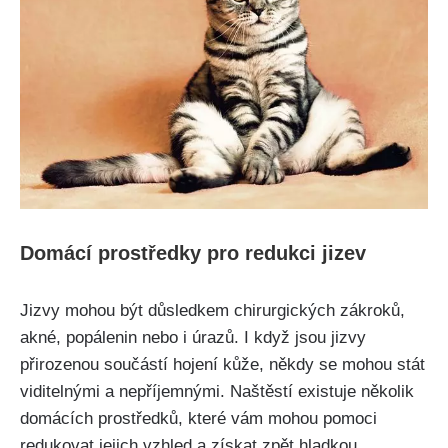
Domácí prostředky⁤ pro redukci jizev
Jizvy mohou být důsledkem chirurgických⁣ zákroků,
akné, popálenin⁤ nebo i úrazů. I když jsou jizvy
přirozenou součástí hojení kůže, někdy se mohou stát
‌viditelnými ⁣a nepříjemnými. Naštěstí existuje několik
domácích ⁤prostředků, které vám mohou pomoci
redukovat jejich ⁣vzhled a ‌získat ‌zpět hladkou