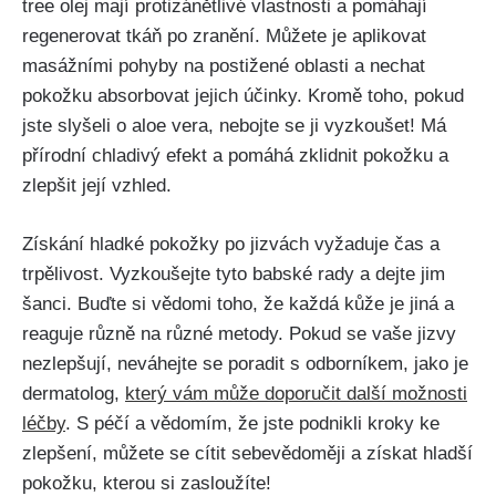
tree olej mají protizánětlivé vlastnosti a ⁣pomáhají
regenerovat tkáň po zranění. ‌Můžete ‍je ‌aplikovat
masážními ‍pohyby na postižené oblasti a⁢ nechat
pokožku absorbovat jejich účinky. Kromě toho,​ pokud
jste slyšeli o aloe vera, nebojte ​se ji​ vyzkoušet! Má
přírodní chladivý efekt a pomáhá zklidnit pokožku a
zlepšit její vzhled.
Získání ⁣hladké pokožky po jizvách vyžaduje čas a
trpělivost. Vyzkoušejte tyto babské rady a dejte jim
šanci. Buďte ⁣si vědomi ‌toho, že každá kůže ‌je jiná a
reaguje ⁢různě na různé ⁣metody. Pokud se vaše jizvy⁤
nezlepšují, neváhejte se poradit s odborníkem, jako je
dermatolog,
který vám může doporučit další možnosti
léčby
. S ‌péčí a ⁢vědomím,‍ že jste podnikli kroky ke
zlepšení, můžete se‌ cítit sebevědoměji⁤ a ‌získat hladší
pokožku,​ kterou si‌ zasloužíte!