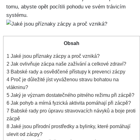
tomu, abyste opět pocítili​ pohodu ‌ve svém trávicím
systému.
Obsah
1
Jaké jsou příznaky zácpy a proč vzniká?
2
Jak ovlivňuje zácpa naše zažívání a celkové zdraví?
3
Babské ‍rady a osvědčené ⁣přístupy k prevenci zácpy
4
Proč je důležité jíst vyváženou stravu bohatou na
vlákninu?
5
Jaký je význam dostatečného pitného režimu při zácpě?
6
Jak pohyb a mírná fyzická aktivita pomáhají při zácpě?
7
Babské rady pro úpravu stravovacích návyků a‍ boje proti
zácpě
8
Jaké jsou přírodní prostředky a bylinky, které pomáhají
ulevit od zácpy?