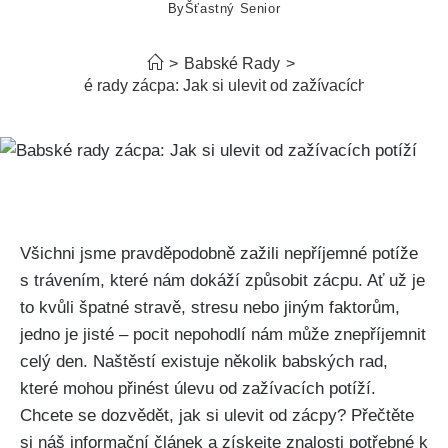
By
Šťastný Senior
>
Babské Rady
>
Babské rady zácpa: Jak si ulevit od zažívacích potíží
Všichni jsme pravděpodobně zažili⁣ nepříjemné potíže
s⁣ trávením, které ‌nám dokáží způsobit zácpu. Ať už je
to kvůli špatné stravě, stresu nebo jiným⁣ faktorům,
jedno je jisté – pocit nepohodlí⁢ nám může​ znepříjemnit
celý den. Naštěstí​ existuje několik⁣ babských rad,
které mohou přinést úlevu od ⁤zažívacích potíží.
Chcete se dozvědět, ⁢jak si ulevit od zácpy?⁢ Přečtěte
si náš informační článek⁤ a získejte znalosti potřebné k⁢