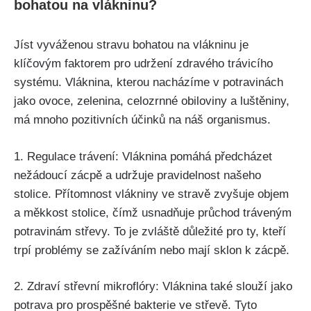
bohatou na vlákninu?
Jíst vyváženou stravu bohatou na​ vlákninu je
klíčovým‌ faktorem ‍pro udržení zdravého trávicího
systému. Vláknina, kterou nacházíme v potravinách
jako ‍ovoce,⁣ zelenina, celozrnné ‍obiloviny⁢ a luštěniny,⁣
má ‍mnoho pozitivních účinků ‍na náš organismus.
1. Regulace trávení: Vláknina⁢ pomáhá předcházet
nežádoucí zácpě a udržuje pravidelnost ⁢našeho⁢
stolice. Přítomnost vlákniny⁢ ve stravě zvyšuje objem ​
a ​měkkost stolice, čímž⁤ usnadňuje průchod tráveným
potravinám střevy. To je zvláště ⁤důležité‍ pro​ ty, kteří
trpí problémy se⁢ zažíváním ⁢nebo mají ⁤sklon k‍ zácpě.
2. Zdraví střevní mikroflóry: Vláknina také slouží jako
potrava pro prospěšné bakterie ve střevě. ⁤Tyto