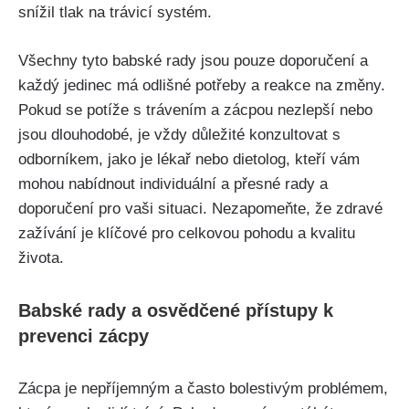
snížil tlak na trávicí systém.
Všechny tyto babské rady ⁣jsou⁢ pouze doporučení a
každý ⁣jedinec má⁣ odlišné potřeby a reakce na změny.
Pokud se potíže s trávením a zácpou nezlepší nebo
jsou dlouhodobé, je vždy důležité konzultovat s
‌odborníkem, ⁤jako je ‍lékař nebo dietolog,‌ kteří ⁢vám
mohou nabídnout individuální a přesné rady a
doporučení pro vaši⁢ situaci. Nezapomeňte, že zdravé
zažívání je klíčové ⁢pro‌ celkovou pohodu a kvalitu ​
života.
Babské ‍rady a osvědčené ⁣přístupy k
prevenci zácpy
Zácpa je nepříjemným⁤ a často bolestivým problémem,