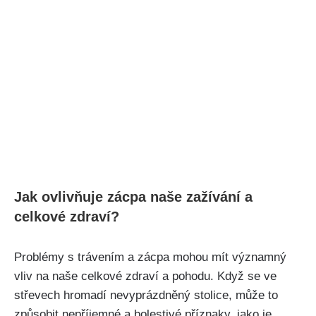
Jak ovlivňuje zácpa naše zažívání a
celkové zdraví?
Problémy s⁢ trávením a zácpa mohou ‌mít významný⁤
vliv na‌ naše celkové zdraví‍ a ‍pohodu. Když se ve
střevech hromadí​ nevyprázdněný stolice,‍ může‍ to
způsobit ‍nepříjemné a bolestivé příznaky, jako ⁢je