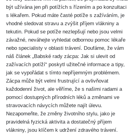
být užívána jen​ při potížích s ‍řízením ⁤a po konzultaci
s lékařem. Pokud máte časté potíže s⁣ zažíváním, je
‌vhodné sledovat ⁢stravu ⁤a zvýšit příjem vlákniny⁤ a
tekutin. Pokud se potíže⁢ nezlepšují nebo jsou velmi​
závažné,⁣ neváhejte vyhledat ‍odbornou ⁣pomoc lékaře
nebo specialisty v⁣ oblasti trávení. Doufáme, že ⁤vám
náš článek „Babské rady ⁤zácpa:‌ Jak si ulevit od
zažívacích potíží“ poskytl užitečné informace a tipy,
⁤jak se ⁣vypořádat s tímto nepříjemným ⁤problémem.
Zácpa může být velmi frustrující a ovlivňovat
každodenní ​život, ‍ale věříme, že s našimi⁣ radami a
pomocí dostupných přírodních léků⁣ a změnami ve
stravovacích​ návycích můžete najít‍ úlevu.
Nezapomeňte, ⁤že změny⁣ životního ⁢stylu, jako je
pravidelná fyzická aktivita a dostatečný příjem
vlákniny, jsou klíčem⁣ k udržení zdravého trávení.