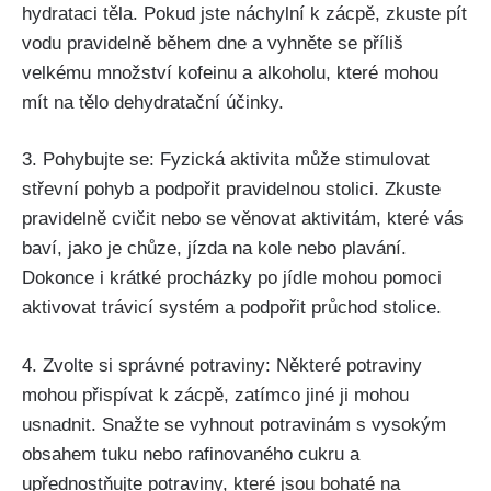
hydrataci těla. Pokud jste náchylní k zácpě, zkuste⁣ pít
vodu pravidelně během ‌dne a vyhněte se příliš
velkému množství kofeinu a alkoholu, které mohou
mít na tělo ⁢dehydratační účinky.
3. Pohybujte se: Fyzická aktivita může stimulovat
střevní pohyb a podpořit pravidelnou stolici. Zkuste⁣
pravidelně cvičit ⁣nebo se ‍věnovat aktivitám, které vás
baví, ⁤jako ​je chůze, jízda na kole nebo plavání.
Dokonce i krátké ‍procházky​ po⁣ jídle mohou pomoci
aktivovat​ trávicí systém a⁢ podpořit průchod ⁢stolice.
4.⁢ Zvolte si správné potraviny: Některé⁣ potraviny
mohou přispívat⁢ k zácpě,⁤ zatímco jiné ji mohou
usnadnit. Snažte se vyhnout potravinám s vysokým
obsahem tuku nebo ‌rafinovaného cukru a‍
upřednostňujte potraviny,
které‌ jsou bohaté na