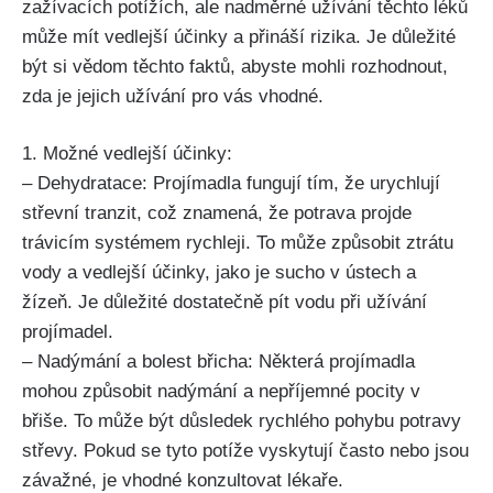
zažívacích potížích, ale nadměrné užívání těchto léků
může mít vedlejší účinky ‌a přináší rizika. Je důležité
být si vědom těchto faktů, abyste mohli ‌rozhodnout,​
zda je jejich užívání pro‍ vás​ vhodné.
1. Možné vedlejší účinky:
– Dehydratace: Projímadla fungují tím, že‌ urychlují
střevní tranzit, což znamená, že potrava projde
trávicím ⁣systémem rychleji.⁣ To může způsobit ztrátu
vody a ⁢vedlejší ​účinky, jako⁣ je ​sucho v ústech a
žízeň.‍ Je důležité dostatečně pít vodu při užívání
projímadel.
– Nadýmání a ⁤bolest ‌břicha: Některá projímadla
mohou způsobit nadýmání a nepříjemné pocity ⁣v
břiše. To může být důsledek rychlého pohybu potravy
střevy. Pokud se tyto​ potíže vyskytují často nebo jsou
závažné, je ‍vhodné⁣ konzultovat lékaře.