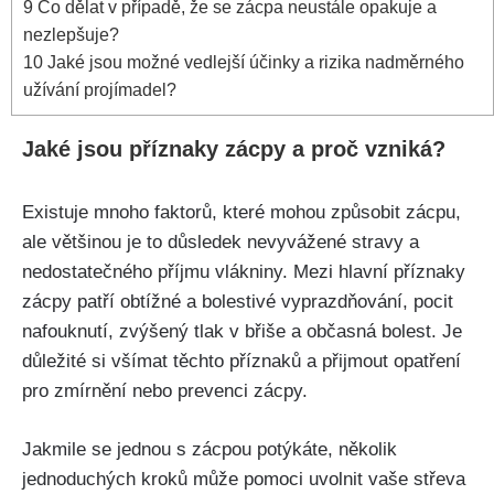
9
Co dělat v případě, že se zácpa neustále opakuje a
nezlepšuje?
10
Jaké ​jsou možné vedlejší účinky a rizika nadměrného
užívání projímadel?
Jaké jsou příznaky zácpy a proč vzniká?
Existuje mnoho faktorů, které mohou způsobit zácpu,
ale většinou​ je to důsledek ​nevyvážené stravy a
nedostatečného příjmu vlákniny. Mezi hlavní příznaky
zácpy patří​ obtížné a bolestivé vyprazdňování, pocit⁤
nafouknutí,⁤ zvýšený tlak v břiše a občasná bolest. Je
důležité ‍si všímat těchto⁤ příznaků a přijmout opatření⁢
pro zmírnění nebo prevenci zácpy.
Jakmile se​ jednou s zácpou potýkáte, několik​
jednoduchých ⁣kroků může pomoci uvolnit vaše střeva