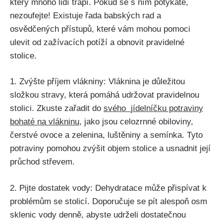
který ​mnoho lidí trápí. Pokud se​ s ním potýkáte,
nezoufejte!⁢ Existuje ⁢řada ‌babských ‍rad a
osvědčených přístupů, které vám mohou pomoci
ulevit od ‌zažívacích potíží a obnovit pravidelné
stolice.
1. Zvýšte příjem vlákniny: Vláknina‍ je důležitou
složkou stravy, která pomáhá udržovat pravidelnou
stolici. Zkuste ‍zařadit do
svého ⁢
jídelníčku potraviny
bohaté na⁢ vlákninu
, jako jsou celozrnné obiloviny,
čerstvé​ ovoce a zelenina,‌ luštěniny a semínka. Tyto
potraviny pomohou zvýšit objem stolice ‍a⁤ usnadnit její
průchod střevem.
2. Pijte dostatek vody: ‍Dehydratace může přispívat k
problémům se stolicí. Doporučuje se pít alespoň osm
sklenic vody denně, abyste ​udrželi dostatečnou