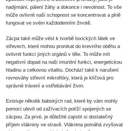
nadýmání, pálení žáhy a ⁢dokonce i nevolnost. To ​vše‌
může ovlivnit naši schopnost se⁢ koncentrovat ⁢a plně
fungovat⁤ ve ⁤svém každodenním životě.
Zácpa také může vést k tvorbě toxických‌ látek ve
střevech, které mohou pronikat do krevního oběhu a⁤
ovlivnit funkci jiných orgánů v těle. To může mít
negativní dopad na ‍naši imunitní funkci, energetickou
hladinu a⁢ celkovou vitalitu. Dochází také k⁢ narušení
rovnováhy střevní mikroflóry, která je klíčová ​pro⁣
správné trávení⁣ a⁢ vstřebávání ⁣živin.
Existuje několik ‍babských rad, které by vám⁣ mohly
pomoci ⁣ulevit od zažívacích potíží spojených se
zácpou. Za⁤ prvé, je důležité zajistit⁢ si dostatečný
příjem vlákniny ‌ve ⁤stravě. Vláknina⁤ pomáhá zvyšovat