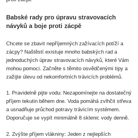
Babské rady pro úpravu stravovacích
návyků a‍ boje proti zácpě
Chcete ‍se zbavit⁣ nepříjemných zažívacích potíží‌ a
zácpy? Naštěstí​ existuje mnoho ⁤babských ​rad a
jednoduchých úprav stravovacích návyků, ‌které Vám
mohou pomoci. Začněte s⁣ těmito ⁢osvědčenými tipy a
⁤zažijte úlevu od nekomfortních ⁤trávicích⁢ problémů.
1. Pravidelně pijte vodu: Nezapomínejte na dostatečný
příjem tekutin během dne. Voda pomáhá zvlhčit střeva
a⁢ usnadňuje průchod potravy trávicím systémem.
Doporučuje se ⁢vypít minimálně ‌8 sklenic​ vody⁢ denně.
2.‍ Zvýšte příjem vlákniny: Jeden z nejlepších