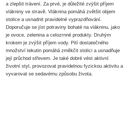
a ‌zlepšit trávení. Za prvé, je důležité zvýšit příjem
vlákniny ve stravě. ⁢Vláknina pomáhá zvětšit objem
stolice⁢ a ​usnadnit pravidelné‍ vyprazdňování.
Doporučuje‍ se jíst ⁤potraviny bohaté​ na vlákninu, jako
je ovoce, zelenina a celozrnné ⁣produkty. ‌Druhým
krokem je zvýšit⁣ příjem vody. Pití dostatečného
⁤množství tekutin ‌pomáhá změkčit stolici a usnadňuje
její průchod střevem.‌ Je také dobré​ vést ‌aktivní
⁤životní styl, provozovat​ pravidelnou fyzickou⁣ aktivitu a
vyvarovat⁣ se sedavému způsobu života.