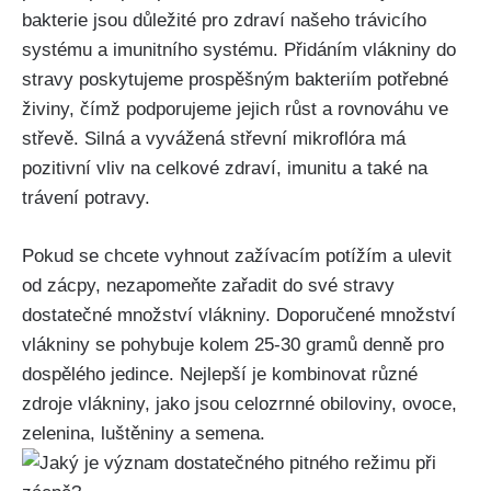
bakterie jsou důležité pro zdraví našeho trávicího
‌systému a ⁢imunitního systému. Přidáním vlákniny⁣ do
stravy poskytujeme prospěšným bakteriím potřebné
živiny,⁢ čímž⁣ podporujeme⁤ jejich ⁢růst ⁣a rovnováhu ve⁢
střevě. Silná a ⁢vyvážená střevní mikroflóra má
pozitivní ‍vliv na celkové zdraví,‍ imunitu a také na
trávení potravy.
Pokud se chcete vyhnout zažívacím potížím a ‌ulevit
od ⁢zácpy, nezapomeňte​ zařadit do své stravy
dostatečné množství vlákniny. Doporučené množství
vlákniny se pohybuje kolem 25-30 gramů denně pro
dospělého jedince. Nejlepší‍ je ‌kombinovat ⁢různé
zdroje vlákniny, jako jsou ⁤celozrnné ⁣obiloviny, ovoce,
zelenina, luštěniny⁤ a semena.