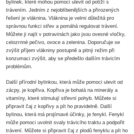
bylinek, které⁤ mohou pomoci ulevit od potíží s
trávením. Jedním z nejoblíbenějších a přirozených
řešení je vláknina.‍ Vláknina je velmi‍ důležitá pro
správnou funkci⁢ střev a pomáhá regulovat trávení.
Můžete‍ ji najít​ v potravinách jako jsou ovesné vločky,
⁢celozrnné pečivo, ovoce a zelenina. Doporučuje se
zvýšit příjem vlákniny⁣ postupně a pitný režim při
konzumaci zvýšit,⁤ aby se předešlo ⁣dalším trávicím
problémům.
Další ​přírodní bylinkou, která může pomoci ⁣ulevit od
zácpy, je kopřiva. Kopřiva je bohatá na minerály a
vitamíny, ‌které stimulují střevní pohyb.⁢ Můžete si‌
připravit⁢ čaj z kopřivy a pít⁣ ho pravidelně.‌ Další
bylinou,‌ která má projímavé účinky,⁣ je‌ fenykl. Fenykl
může pomoci uvolnit svaly trávicího traktu a podpořit
trávení.‍ Můžete si ​připravit čaj z ‍plodů ​fenyklu a pít ho