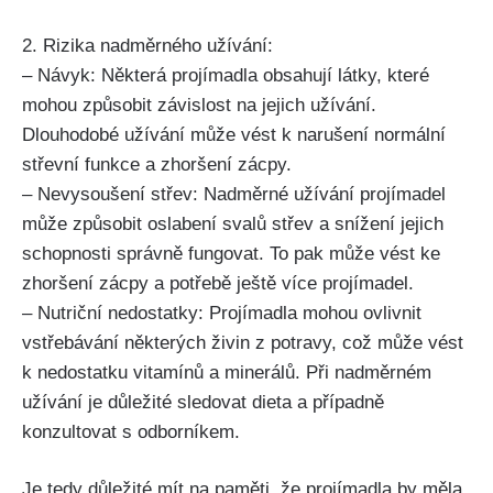
2. Rizika nadměrného užívání:
– Návyk: Některá projímadla obsahují látky, které
mohou způsobit závislost ⁢na⁣ jejich užívání.
‌Dlouhodobé užívání může vést k narušení normální⁢
střevní funkce a zhoršení⁢ zácpy.
– Nevysoušení střev:​ Nadměrné užívání projímadel
může⁢ způsobit oslabení svalů střev a snížení jejich
schopnosti správně ​fungovat. To pak může vést ke
zhoršení zácpy a potřebě ještě více projímadel.
– Nutriční nedostatky: Projímadla⁣ mohou ovlivnit
‌vstřebávání některých‌ živin z‍ potravy, ‌což může vést
k nedostatku vitamínů a minerálů. Při nadměrném
užívání je důležité ⁣sledovat dieta a případně
konzultovat s odborníkem.
Je ⁢tedy důležité ⁣mít na paměti, ​že projímadla​ by měla