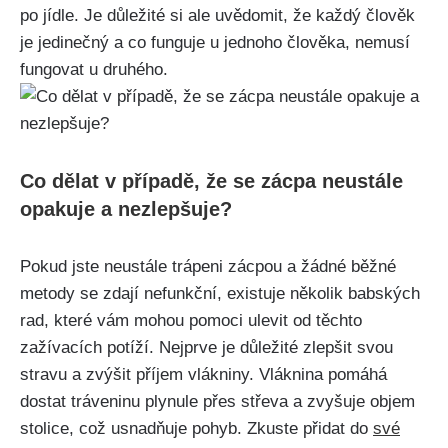
po jídle. Je důležité si ale uvědomit, že každý člověk
je jedinečný a co funguje u jednoho člověka, nemusí
fungovat u druhého.
Co dělat v případě, že se zácpa neustále
opakuje a nezlepšuje?
Pokud jste neustále trápeni zácpou a žádné běžné
metody se zdají nefunkční, existuje ⁣několik babských
rad, které vám ⁣mohou ⁣pomoci ulevit od těchto‍
zažívacích potíží. Nejprve je důležité zlepšit svou
stravu a zvýšit příjem vlákniny. Vláknina ‍pomáhá‍
dostat tráveninu plynule ⁢přes střeva a‌ zvyšuje objem
stolice,‌ což usnadňuje‌ pohyb. Zkuste ⁣přidat do
své