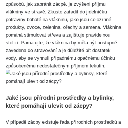
způsobů, jak zabránit ‍zácpě,‌ je zvýšení ⁣příjmu
vlákniny ve ‌stravě. Zkuste zařadit do jídelníčku
potraviny bohaté na vlákninu, jako jsou celozrnné
produkty, ​ovoce, zelenina,‌ ořechy a ‍semena. Vláknina
pomáhá stimulovat střeva⁢ a zajišťuje pravidelnou
stolici. Pamatujte, že vláknina by ‌měla být postupně
zavedena do stravování a je důležité pít dostatek
vody, ⁢aby se ⁣vyhnuli případnému opačnému účinku
způsobenému nedostatečným příjmem tekutin.
Jaké jsou přírodní prostředky a bylinky,
které pomáhají ulevit od zácpy?
V ‍případě zácpy existuje řada‌ přírodních​ prostředků ‍a