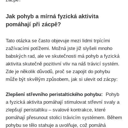
Jak pohyb a mírná fyzická aktivita
pomáhají při zácpě?
Tato​ otázka se často objevuje mezi lidmi trpícími
‍zažívacími potížemi.‍ Možná jste již slyšeli⁣ mnoho
babských rad, ‌ale ve ⁣skutečnosti má ⁣pohyb‌ a fyzická
aktivita skutečně ‍pozitivní ‍vliv na⁢ náš trávicí systém.‌
Zde je několik důvodů, proč se zapojit⁤ do ‍pohybu
může být skvělým způsobem, jak si ulevit od zácpy:
Zlepšení střevního peristaltického pohybu:
‌ Pohyb
a ‌fyzická aktivita ​pomáhají ⁣stimulovat střevní svaly a
zlepšují peristaltiku – svalové kontrakce, které
pomáhají⁤ přesunout ​stolici trávicím​ systémem. Během
pohybu se ⁢tělo stahuje‍ a uvolňuje, což pomáhá