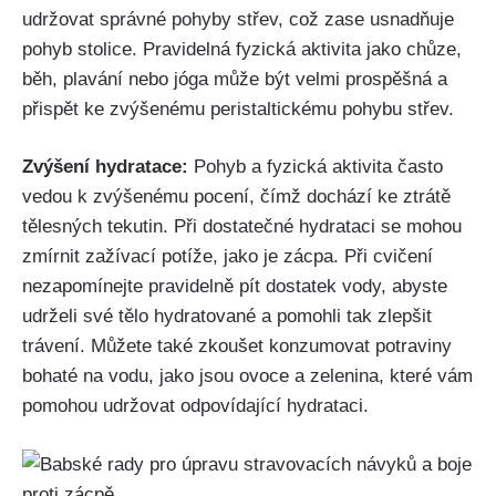
udržovat správné ‍pohyby střev, což​ zase⁢ usnadňuje
‍pohyb stolice.⁣ Pravidelná fyzická aktivita jako chůze,
běh, plavání nebo jóga může být velmi prospěšná a
⁣přispět ke⁤ zvýšenému peristaltickému⁣ pohybu střev.
Zvýšení hydratace:
Pohyb a fyzická aktivita často
vedou k​ zvýšenému pocení, čímž dochází ke ztrátě
tělesných tekutin.‌ Při dostatečné hydrataci se mohou
zmírnit zažívací potíže, jako je zácpa.⁤ Při cvičení
nezapomínejte pravidelně⁤ pít dostatek vody, abyste
udrželi své tělo hydratované a​ pomohli tak zlepšit
trávení. Můžete také zkoušet konzumovat potraviny
bohaté na vodu, jako jsou ovoce a zelenina, které vám
pomohou udržovat odpovídající⁣ hydrataci.