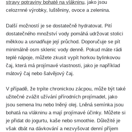
stravy potraviny⁤ bohaté na vlákninu
, jako jsou
celozrnné výrobky, luštěniny, ovoce ​a zelenina.
Další možností je se dostatečně​ hydratovat. Pití
⁣dostatečného⁤ množství​ vody pomáhá⁢ udržovat ⁢stolici
měkkou ​a usnadňuje její průchod. Doporučuje se​ pít
minimálně osm sklenic vody⁢ denně. Pokud máte rádi
teplé nápoje, můžete ​zkusit vypít ⁢horkou bylinkovou
čaj,‌ která ⁣má ‌projímavé ‍vlastnosti, jako je například
mátový čaj nebo šalvějový čaj.
V případě, že trpíte chronickou zácpou, může být také
užitečné zvážit ‍užívání přírodních projímadel, jako ​
jsou semena lnu nebo lněný olej. ‍Lněná semínka jsou
bohatá na​ vlákninu a ​mají projímavé účinky. Můžete si
je​ přidat​ do jogurtu, kaše nebo smoothie. Důležité je
však dbát‌ na dávkování a ‍nezvyšovat denní příjem