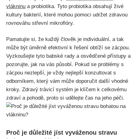
vlákninu
a probiotika. ​Tyto probiotika obsahují živé
kultury bakterií,​ které mohou pomoci udržet ‌zdravou​
rovnováhu ​střevní mikroflóry.
Pamatujte si, že každý člověk je individuální, a tak
může být úměrně efektivní‌ k řešení obtíží se zácpou.
Vyzkoušejte tyto babské rady a‌ osvědčené přístupy ​a
pozorujte, jak na ⁤vás působí. Pokud se problémy​ s
zácpou nezlepší, je vždy nejlepší konzultovat ‌s‌
odborníkem, který vám ⁢může doporučit další ‌vhodné
kroky. Zdravý trávicí ​systém je klíčem k celkovému⁤
zdraví ⁣a pohodě, proto si udělejte čas na jeho péči.
Proč je důležité jíst vyváženou stravu