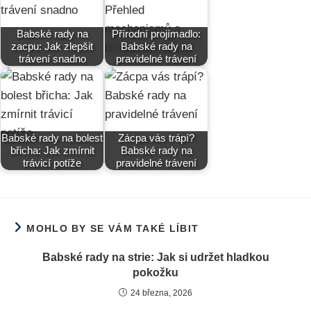
Babské rady na
Přírodní projímadlo:
zacpu: Jak zlepšit
Babské rady na
trávení snadno
pravidelné trávení
Babské rady na bolest
Zácpa vás trápí?
břicha: Jak zmírnit
Babské rady na
trávicí potíže
pravidelné trávení
MOHLO BY SE VÁM TAKÉ LÍBIT
Babské rady na strie: Jak si udržet hladkou
pokožku
24 března, 2026