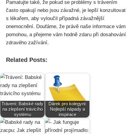
‌Pamatujte ​také, ⁢že pokud se problémy ​s trávením
často opakují nebo ‌jsou závažné, je lepší konzultovat
s lékařem, ‍aby vyloučil případná ​závažnější
onemocnění. Doufáme, že právě‌ naše informace vám
pomohou, a přejeme vám hodně zdaru při dosahování
zdravého zažívání.⁢
Related Posts:
Trávení: Babské rady
Dárek pro kolegyni:
na zlepšení trávicího
Nejlepší nápady a
systému
inspirace