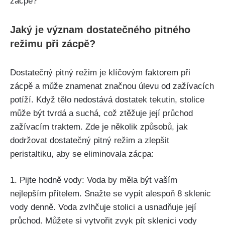
Jaký je význam dostatečného pitného
režimu při zácpě?
Dostatečný pitný režim‌ je klíčovým faktorem při
zácpě a může ⁤znamenat značnou úlevu od zažívacích⁤
potíží. Když tělo nedostává dostatek ‌tekutin, ‍stolice
může být tvrdá a suchá, což ztěžuje její průchod
zažívacím⁤ traktem. Zde je několik způsobů, jak
dodržovat dostatečný pitný režim a zlepšit‍
peristaltiku, aby se eliminovala zácpa:
1. Pijte hodně vody: Voda by měla ​být vaším
nejlepším ‍přítelem.​ Snažte se‌ vypít alespoň 8 sklenic
vody ‍denně. Voda zvlhčuje stolici⁢ a usnadňuje její
průchod. Můžete si vytvořit zvyk ‌pít sklenici vody