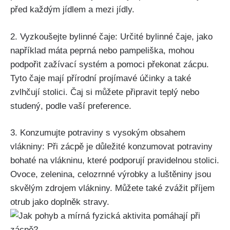
před každým ⁣jídlem‍ a ‌mezi jídly.
2. Vyzkoušejte bylinné čaje: Určité bylinné čaje, jako
‍například máta peprná nebo pampeliška, mohou⁤
podpořit zažívací systém a ⁢pomoci překonat zácpu.
⁣Tyto čaje mají přírodní projímavé účinky a také
zvlhčují stolici. Čaj si můžete připravit teplý nebo
studený, podle vaší preference.
3. Konzumujte potraviny s vysokým obsahem
vlákniny: ⁢Při⁤ zácpě je důležité ⁤konzumovat potraviny
bohaté na vlákninu, které‍ podporují pravidelnou‍ stolici.
Ovoce, zelenina,⁣ celozrnné výrobky‍ a​ luštěniny jsou
skvělým zdrojem vlákniny. Můžete také zvážit příjem
⁣otrub jako ‌doplněk stravy.