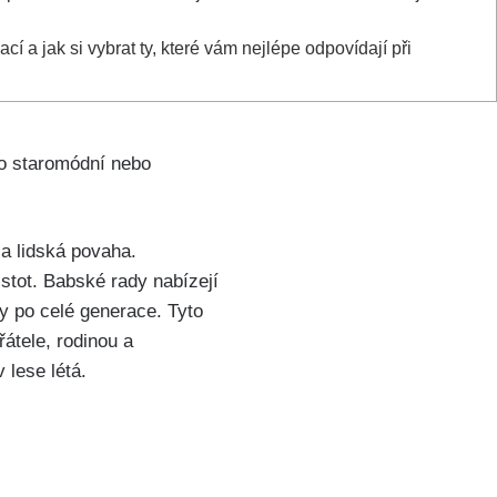
cí a jak si vybrat ty, které vám ⁤nejlépe odpovídají při
ko staromódní nebo
‌ lidská povaha.⁣
tot. Babské ⁤rady nabízejí
y po celé ‍generace. Tyto
átele, rodinou ‌a
 lese létá.