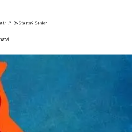
tář
By
Šťastný Senior
nství