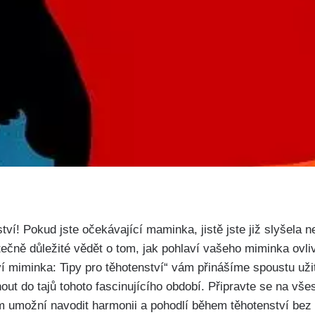
ství! Pokud​ jste očekávající‍ maminka, jistě jste již slyšela
utečně ⁢důležité vědět o tom,​ jak ⁤pohlaví vašeho miminka⁤ ov
 miminka: Tipy pro těhotenství“ vám přinášíme‌ spoustu uži
ut do tajů tohoto fascinujícího období. Připravte se na všes
 umožní navodit ‌harmonii a pohodlí během ⁢těhotenství bez 