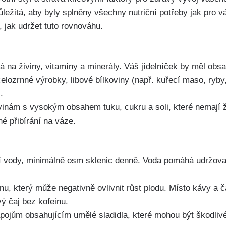
 důležitá, aby byly splněny všechny nutriční potřeby jak pro v
 jak udržet ⁣tuto rovnováhu.
tá na živiny,‍ vitamíny a ⁣minerály. Váš jídelníček by měl obs
 celozrnné výrobky, libové bílkoviny (např. kuřecí maso, ryby
.
avinám s vysokým obsahem tuku, cukru a soli, které ⁢nemají
é přibírání na váze.
 ⁤vody, ‌minimálně osm ‌sklenic denně. Voda pomáhá⁢ udržovat
,​ který může negativně ovlivnit růst‍ plodu.‍ Místo ⁢kávy a‍ 
⁢ čaj ​bez ⁤kofeinu.
ápojům obsahujícím umělé⁢ sladidla, které mohou ‍být škodlivé