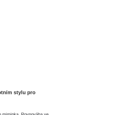
tním stylu ‌pro
eho miminka. Rovnováha‍ ve