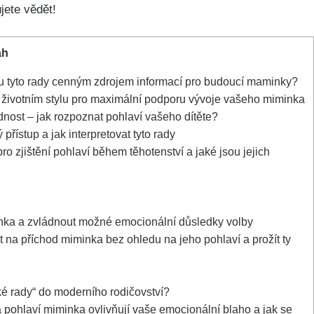
ujete vědět!
ah
ou​ tyto rady cenným zdrojem informací pro budoucí maminky?
a životním stylu ‌pro maximální podporu vývoje ‌vašeho miminka
dnost – jak rozpoznat pohlaví vašeho dítěte?
ístup a jak ​interpretovat tyto rady
o zjištění pohlaví během těhotenství⁣ a jaké jsou jejich
nka a zvládnout⁣ možné​ emocionální důsledky volby
it na příchod miminka bez ⁣ohledu na jeho pohlaví a prožít ty
ké rady“ ​do ‌moderního rodičovství?
 pohlaví miminka ovlivňují vaše emocionální blaho a ‌jak se