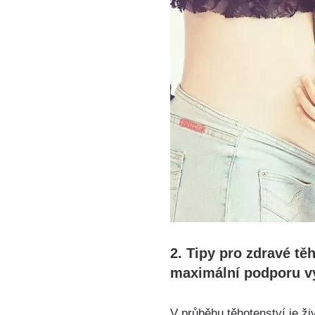
2. Tipy pro zdravé tě
maximální podporu v
V průběhu těhotenství je ži