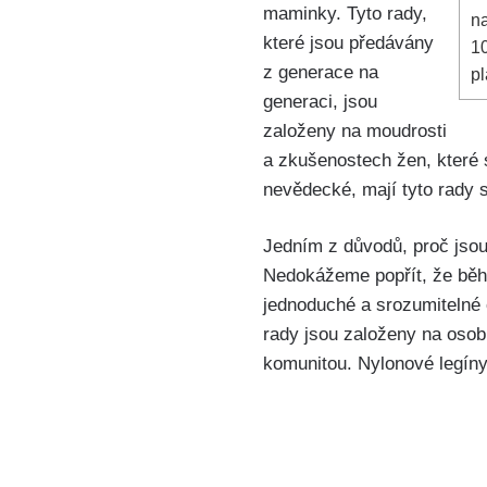
maminky. Tyto⁣ rady,
na
které jsou předávány
1
z generace na
pl
generaci, jsou
založeny⁣ na moudrosti
a zkušenostech žen, které s
nevědecké, mají tyto rady s
Jedním⁣ z důvodů, proč‌ jsou
Nedokážeme⁣ popřít, že běh
jednoduché a srozumitelné o
rady ⁣jsou ⁣založeny na oso
komunitou. Nylonové⁢ legín