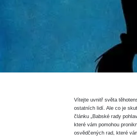
Vítejte uvnitř světa těhoten
ostatních lidí. Ale co je sk
článku „Babské rady pohlaví
které vám pomohou⁣ pronikno
osvědčených rad, které vám