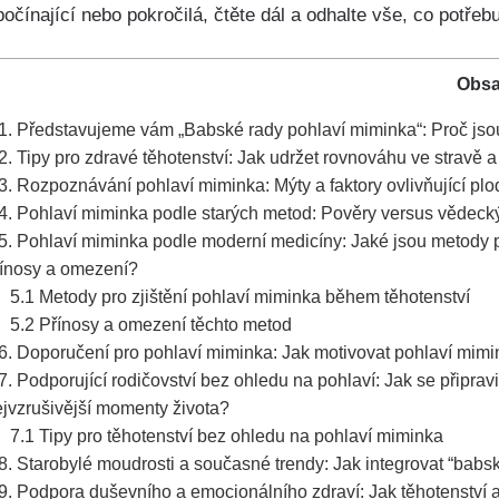
 počínající nebo pokročilá, čtěte dál a odhalte vše, co potřeb
Obs
1.‍ Představujeme vám „Babské rady pohlaví miminka“: Proč‍ js
2. Tipy pro zdravé těhotenství: Jak udržet rovnováhu ve stravě 
3. Rozpoznávání pohlaví miminka: Mýty a faktory ovlivňující plo
4. Pohlaví miminka podle starých metod: Pověry versus vědecký př
5. Pohlaví‍ miminka podle moderní medicíny: Jaké jsou‌ metody‍ pr
řínosy a omezení?
5.1
Metody pro ⁣zjištění pohlaví miminka‌ během těhotenství
5.2
Přínosy a omezení těchto‌ metod
6. Doporučení pro pohlaví miminka: Jak motivovat pohlaví mimi
7. Podporující rodičovství bez ⁢ohledu na⁢ pohlaví: Jak se připrav
jvzrušivější momenty⁣ života?
7.1
Tipy pro těhotenství bez ohledu na pohlaví ⁢miminka
8. Starobylé ⁣moudrosti a současné trendy:⁣ Jak integrovat ​“babs
9. Podpora duševního​ a emocionálního zdraví: Jak těhotenství a