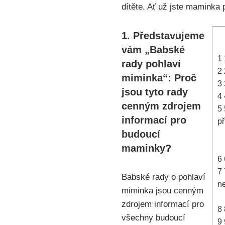
dítěte. ​Ať už jste maminka​
1.‍ Představujeme
vám „Babské
1
rady pohlaví
2
miminka“: Proč‍
3
jsou​ tyto rady
4
cenným zdrojem
5
informací pro
p
budoucí
maminky?
6
7
Babské rady o⁣ pohlaví
ne
miminka jsou cenným
zdrojem ⁣informací pro
8
všechny budoucí
9