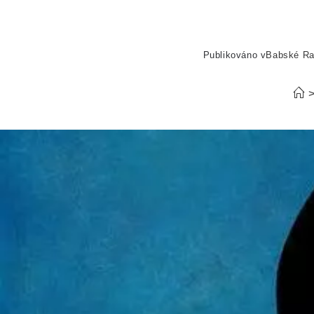
Publikováno v
Babské R