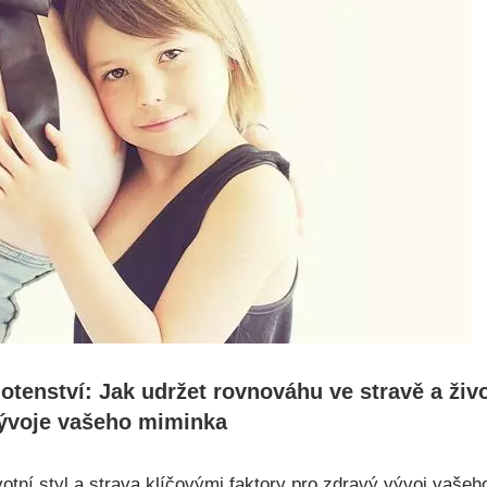
hotenství: Jak udržet rovnováhu ve stravě a živo
ývoje ‌vašeho miminka
votní​ styl a strava klíčovými faktory ‌pro zdravý vývoj vaš