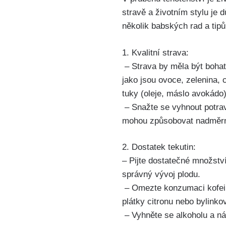
stravě a⁢ životním stylu ‌je
několik babských rad a tipů,
1. Kvalitní strava:
⁤ – Strava⁤ by měla být boha
jako jsou ​ovoce, zelenina,
tuky (oleje, máslo avokádo)
‌ – Snažte se vyhnout potr
‌mohou způsobovat ‌nadměrn
2. Dostatek tekutin:
– Pijte dostatečné množství
správný vývoj plodu.
⁢ – Omezte konzumaci kofeinu
plátky citronu nebo bylinkový
⁤ – ​Vyhněte se alkoholu a n