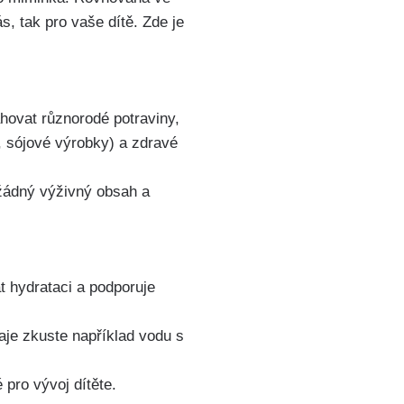
ás, tak pro vaše dítě. Zde je
ahovat​ různorodé potraviny,
, sójové výrobky) a‌ zdravé
 žádný výživný obsah a
 hydrataci a podporuje ​
čaje ‍zkuste například vodu s
 pro vývoj dítěte.