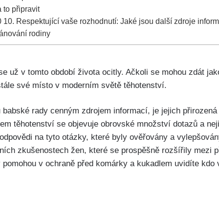
‍ to připravit
0
10. Respektující vaše⁤ rozhodnutí: Jaké jsou další zdroje informa
ánování rodiny
e​ už v tomto období života ocitly. Ačkoli se mohou zdát ja
tále své ‌místo v​ moderním světě těhotenství.
 babské rady cenným zdrojem informací, je jejich přirozená⁢ a
em těhotenství se objevuje obrovské množství dotazů a nejis
dpovědi na ‍tyto otázky, které byly ověřovány a vylepšován
bních zkušenostech žen, které se prospěšně rozšířily ​mezi př
y pomohou v ochraně před komárky a kukadlem uvidíte kdo v