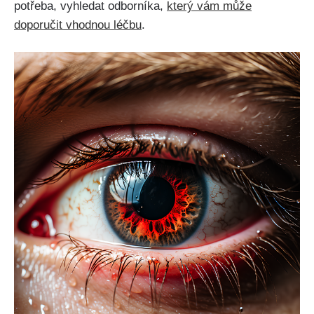
potřeba,​ vyhledat odborníka,
který​ vám ​může⁣
doporučit vhodnou ⁣léčbu
.