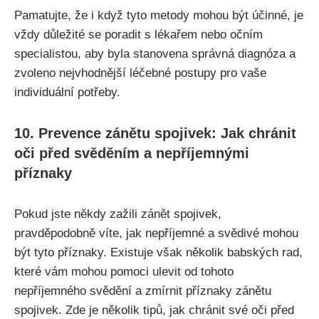
Pamatujte, že i když tyto metody mohou být‍ účinné, je
‌vždy důležité se poradit ⁣s​ lékařem nebo očním⁢
specialistou, aby byla stanovena správná diagnóza ‍a
zvoleno nejvhodnější‌ léčebné‍ postupy pro‍ vaše
⁤individuální ‌potřeby.
10. Prevence zánětu⁣ spojivek:⁤ Jak chránit⁣
oči‍ před svěděním a nepříjemnými
příznaky
Pokud jste někdy zažili zánět spojivek,
pravděpodobně víte, jak nepříjemné a svědivé mohou
být tyto‍ příznaky. Existuje však několik babských⁤ rad,
které vám mohou pomoci⁣ ulevit od tohoto
nepříjemného svědění a zmírnit příznaky zánětu
spojivek. Zde ‍je ⁢několik tipů, jak⁤ chránit své oči před