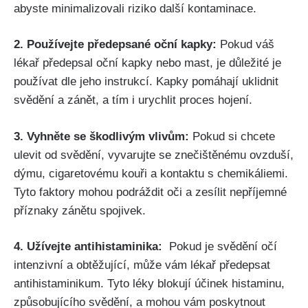
abyste minimalizovali riziko další kontaminace.
2. ‍Používejte předepsané oční kapky:
Pokud‌ váš‍
lékař předepsal oční ⁢kapky nebo mast, je důležité‌ je
používat dle jeho instrukcí. ⁣Kapky pomáhají ⁤uklidnit
⁣svědění a⁤ zánět, a tím ​i⁢ urychlit proces ‍hojení.
3. Vyhněte se škodlivým vlivům:
⁣Pokud si‍ chcete
ulevit od ​svědění,⁣ vyvarujte se znečištěnému ovzduší,
dýmu, cigaretovému kouři a kontaktu s​ chemikáliemi.
Tyto faktory ‍mohou podráždit⁤ oči‌ a ⁤zesílit nepříjemné
příznaky zánětu spojivek.
4. Užívejte antihistaminika:
‍ Pokud je​ svědění očí
intenzivní a obtěžující, může vám lékař⁢ předepsat
antihistaminikum. Tyto‌ léky blokují ​účinek histaminu,
způsobujícího svědění, a mohou vám poskytnout