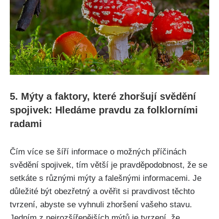
5. Mýty a ⁣faktory, ‍které zhoršují svědění
spojivek: Hledáme pravdu ⁣za folklorními
radami
Čím více se ⁣šíří informace‌ o⁢ možných příčinách
svědění spojivek, tím​ větší je pravděpodobnost, ⁢že ‍se
setkáte s různými mýty⁣ a falešnými informacemi. Je⁤
důležité být obezřetný⁤ a ověřit si ​pravdivost těchto
tvrzení, abyste se vyhnuli zhoršení vašeho stavu. ​
Jedním z nejrozšířenějších ‍mýtů je tvrzení, že