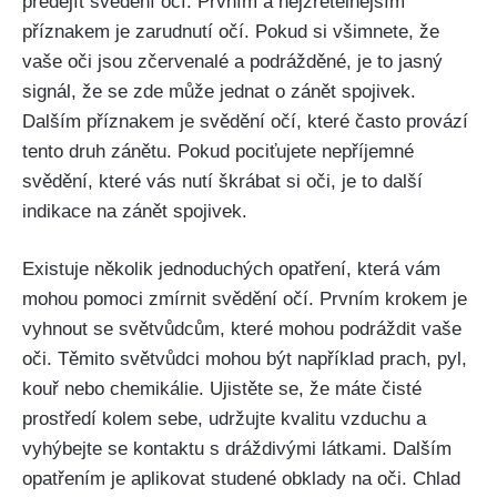
předejít⁢ svědění ‌očí. Prvním a nejzřetelnějším
příznakem je zarudnutí očí. Pokud si všimnete, že
vaše oči jsou zčervenalé a​ podrážděné, je ⁢to jasný
signál,​ že⁤ se zde‌ může ⁣jednat​ o zánět⁤ spojivek.
Dalším příznakem je svědění očí, které často provází
tento druh zánětu. Pokud pociťujete ​nepříjemné
svědění, které ⁢vás nutí škrábat‌ si ​oči, ⁣je‌ to další
⁤indikace⁤ na zánět‌ spojivek.
Existuje⁣ několik ⁣jednoduchých⁤ opatření, ⁤která vám
mohou pomoci zmírnit svědění ⁤očí. Prvním‍ krokem je⁤
vyhnout ‌se světvůdcům, které mohou podráždit vaše
oči. Těmito světvůdci mohou ⁤být například prach, ‌pyl,
kouř nebo chemikálie. Ujistěte ‌se, ​že máte čisté
⁤prostředí kolem sebe, udržujte‍ kvalitu ‌vzduchu⁣ a
⁤vyhýbejte se kontaktu s⁢ dráždivými látkami. Dalším⁢
opatřením je aplikovat studené ⁣obklady na oči. Chlad