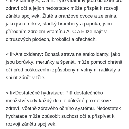
< li>Vitamíny A, C⁣ a E: Tyto vitamíny jsou důležité ⁤pro⁤
zdraví ‍očí a jejich nedostatek může přispět k rozvoji
zánětu‍ spojivek. Žluté a ⁢oranžové ​ovoce ⁢a‍ zelenina,
jako jsou mrkev, sladký ‌brambory ​a paprika, ‌jsou
přírodním zdrojem vitamínu ​A. C a⁣ E⁣ lze najít v
citrusových plodech, ⁢brokolici​ a ořechách.
< li>Antioxidanty: Bohatá strava na antioxidanty,‍ jako
jsou borůvky, meruňky a špenát, může ​pomoci chránit
oči před poškozením způsobeným⁢ volnými radikály a
snížit zánět v těle.
< li>Dostatečné hydratace: Pití ⁢dostatečného
množství⁢ vody každý den je důležité⁤ pro celkové
⁣zdraví, ​včetně ⁣zdravého očního systému. Nedostatek
hydratace může způsobit suchost očí a přispívat k​
rozvoji ‌zánětu⁣ spojivek.