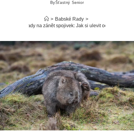
By
Šťastný Senior
>
Babské Rady
>
Babské rady na zánět spojivek: Jak si ulevit od svědění