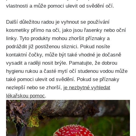
vlastnosti​ a může​ pomoci ulevit od svědění ‍očí.
Další​ důležitou⁢ radou je vyhnout se používání
kosmetiky přímo ⁢na oči, jako⁤ jsou ⁤řasenky nebo oční
linky. Tyto produkty ⁣mohou ⁤zhoršit příznaky⁤ a
podráždit‌ již postiženou ‌sliznici.⁣ Pokud nosíte
⁤kontaktní čočky, ‌může být také​ vhodné je dočasně⁢
vysadit a raději nosit brýle. Pamatujte, že dobrou
‍hygienu rukou ‌a časté ⁤mytí očí studenou vodou může
také pomoci ulevit od⁣ svědění. ‌Pokud se příznaky
nezlepší nebo se zhorší,
je nezbytné vyhledat
lékařskou pomoc
.