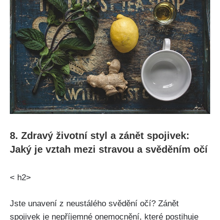
8. Zdravý ​životní styl a zánět spojivek:
Jaký je ‍vztah⁢ mezi‍ stravou a ⁤svěděním očí
< h2>
Jste unavení⁤ z neustálého svědění očí?⁢ Zánět⁤
spojivek‍ je‍ nepříjemné onemocnění, ⁤které postihuje