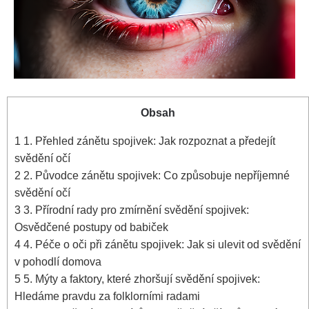
Obsah
1
1.‍ Přehled zánětu spojivek: Jak‍ rozpoznat⁣ a​ předejít
‍svědění očí
2
2. ‍Původce zánětu spojivek: Co ​způsobuje nepříjemné
svědění ‌očí
3
3. Přírodní rady⁤ pro‌ zmírnění svědění spojivek:
Osvědčené postupy od babiček
4
4. Péče ⁣o⁢ oči při zánětu spojivek: Jak⁣ si ⁤ulevit od⁢ svědění
v pohodlí ‍domova
5
5. Mýty a ⁣faktory, ‍které zhoršují svědění spojivek:
Hledáme pravdu ⁣za folklorními radami