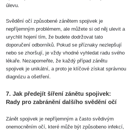
⁤úlevu.
Svědění očí způsobené zánětem spojivek je
nepříjemným ⁢problémem,‌ ale můžete si od něj ulevit ‍a
urychlit ‌hojení ‌tím, že budete ⁢dodržovat ⁤tato
doporučení⁤ odborníků. Pokud⁣ se příznaky nezlepšují
nebo ⁢se zhoršují, je vždy vhodné vyhledat radu svého
lékaře.⁤ Nezapomeňte, že každý⁢ případ zánětu
spojivek je unikátní, a proto je klíčové získat správnou
diagnózu⁤ a ⁣ošetření.
7. Jak předejít šíření zánětu ‌spojivek:
⁤Rady pro zabránění dalšího svědění očí
Zánět spojivek je nepříjemným a často​ svědivým⁣
onemocněním ​očí,⁤ které ⁣může být ‌způsobeno ⁢infekcí,