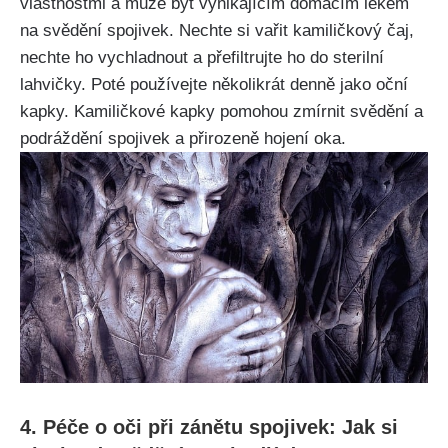
vlastnostmi a ‍může být vynikajícím ‌domácím ‌lékem
na svědění⁣ spojivek. Nechte si vařit ⁣kamiličkový čaj,
⁢nechte⁤ ho vychladnout a přefiltrujte ho⁤ do sterilní
lahvičky.⁤ Poté používejte několikrát denně jako oční
kapky. Kamiličkové ⁤kapky ⁤pomohou​ zmírnit svědění a
podráždění ⁢spojivek a ‍přirozeně​ hojení oka.
4. Péče ⁣o⁢ oči při zánětu spojivek: Jak⁣ si