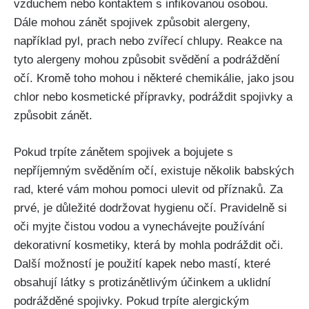
‍vzduchem ⁤nebo kontaktem s ⁤infikovanou ⁣osobou.
Dále mohou zánět ⁣spojivek způsobit alergeny,⁤
například pyl, prach ‌nebo‌ zvířecí chlupy. Reakce ‍na
tyto alergeny mohou ⁤způsobit ⁤svědění a podráždění ​
očí.​ Kromě⁣ toho mohou ‌i ⁢některé⁢ chemikálie, jako jsou
chlor nebo kosmetické⁣ přípravky, podráždit spojivky a
způsobit zánět.
Pokud trpíte zánětem spojivek a bojujete ‍s
‌nepříjemným svěděním očí, ⁤existuje několik babských
rad, které vám mohou ​pomoci⁢ ulevit od příznaků. Za
prvé, je ⁤důležité dodržovat hygienu ‌očí. Pravidelně si
oči myjte‌ čistou vodou a ‌vynechávejte používání
dekorativní ⁣kosmetiky, která by mohla podráždit oči.
Další možností ⁢je použití ⁢kapek ⁣nebo mastí, které
obsahují látky s ⁣protizánětlivým účinkem⁢ a uklidní
podrážděné ⁣spojivky. ⁤Pokud trpíte alergickým