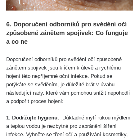
6.‌ Doporučení odborníků pro ‌svědění⁣ očí
způsobené zánětem‍ spojivek: Co funguje‌
a co ne
Doporučení odborníků ⁢pro svědění očí způsobené
zánětem spojivek jsou ‍klíčem k⁣ úlevě a ​rychlému⁣
hojení této nepříjemné oční infekce. Pokud se
potýkáte se svěděním, je⁣ důležité brát ​v úvahu‍
následující rady, ​které vám pomohou snížit nepohodlí
a podpořit ⁢proces hojení:
1. Dodržujte hygienu:
⁣ Důkladné mytí rukou mýdlem
‌a teplou vodou je nezbytné pro zabránění šíření
infekce. Vyhněte se tření očí⁤ a používání⁣ kosmetiky,