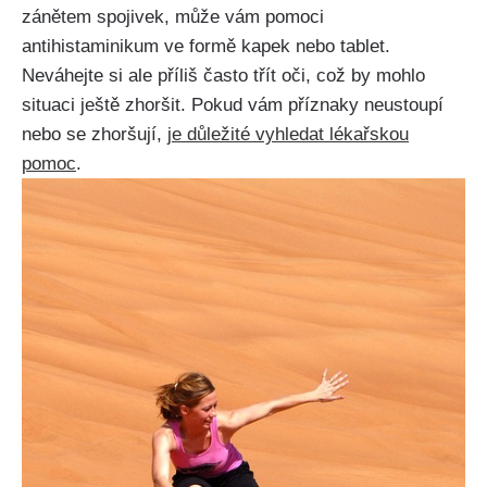
zánětem spojivek, může ‍vám pomoci
antihistaminikum ve formě ⁣kapek‌ nebo ⁢tablet.
Neváhejte si ⁤ale příliš často třít oči, což ‍by mohlo
situaci ještě zhoršit. Pokud ⁣vám‍ příznaky neustoupí‌
nebo se zhoršují,
je důležité vyhledat lékařskou
⁢pomoc
.