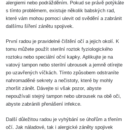
alergiemi nebo podrážděním. Pokud ‌se ​právě potýkáte
‌s tímto problémem, existuje několik babských rad,
které vám⁤ mohou pomoci ulevit od svědění a zabránit
dalšímu šíření ​zánětu spojivek.
První radou je pravidelné čištění očí a jejich okolí. K
tomu můžete použít‌ sterilní roztok ‌fyziologického
roztoku‍ nebo speciální oční kapky. Aplikujte je ⁣na
⁢vatový tampon nebo sterilní ubrousek a jemně otírejte
po uzavřených ⁢víčkách.‍ Tímto způsobem odstraníte
⁤nahromaděné sekrety ⁣a⁢ nečistoty, které by⁣ mohly
⁤zhoršit ​zánět. Dávejte si však pozor, ​abyste
nepoužívali ‍stejný tampon nebo ubrousek na obě oči,
abyste zabránili ​přenášení infekce.
Další⁢ důležitou radou je vyhýbání se úhořům ‍a ⁣třením
⁣očí. Jak náladové, ‌tak‍ i ​alergické záněty spojivek ​