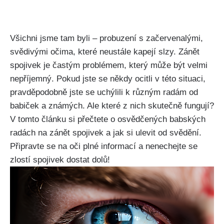
Všichni jsme tam​ byli​ – probuzení s začervenalými,
svědivými očima, které⁤ neustále kapejí slzy.⁤ Zánět
spojivek ⁢je častým ⁤problémem, který‍ může být velmi
nepříjemný. Pokud jste se někdy ocitli v této situaci,
pravděpodobně jste se ⁢uchýlili k různým radám od⁢
babiček a známých.⁤ Ale které z ​nich skutečně fungují?
V tomto⁣ článku⁣ si ​přečtete o ‍osvědčených babských
radách na zánět spojivek a jak si ulevit ​od svědění.
Připravte se ​na oči plné informací⁣ a⁤ nenechejte​ se
zlostí spojivek dostat dolů!