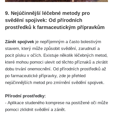
9. Nejúčinnější léčebné metody pro‍
svědění spojivek: Od přírodních
prostředků k farmaceutickým⁤ přípravkům
Zánět⁤ spojivek
je ⁤nepříjemným a často bolestivým‍
stavem, který ‌může ‍způsobit ‍svědění, ⁤zarudnutí a‌
pocit písku v očích.⁢ Existuje ‌několik léčebných ‍metod,
které mohou pomoci ulevit od⁣ těchto příznaků ​a zkrátit
dobu trvání onemocnění. Od přírodních⁤ prostředků až
po ‍farmaceutické přípravky, zde je‍ přehled
nejúčinnějších metod pro‍ zmírnění svědění spojivek.
Přírodní prostředky:
-⁣ Aplikace studeného⁣ komprese na ⁤postižené oči může
pomoci zklidnit svědění a⁤ zánět.