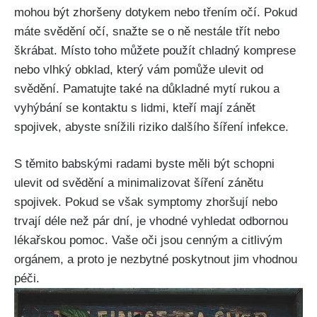
mohou být zhoršeny dotykem‌ nebo třením očí. Pokud
máte svědění očí,⁣ snažte se o ně‌ nestále třít nebo‌
škrábat.⁤ Místo toho můžete použít chladný komprese
nebo vlhký⁣ obklad, který vám pomůže ulevit od
svědění. Pamatujte také na důkladné ⁤mytí ⁣rukou a‍
vyhýbání se kontaktu ⁢s lidmi, kteří mají zánět
spojivek, abyste snížili riziko dalšího šíření infekce.
S těmito babskými radami byste měli být schopni‍
ulevit od svědění ⁤a minimalizovat šíření zánětu
⁣spojivek. Pokud‍ se však ​symptomy zhoršují nebo
trvají déle než⁤ pár dní,⁣ je vhodné‍ vyhledat ‌odbornou
⁢lékařskou pomoc. Vaše ⁢oči jsou cenným‌ a citlivým
orgánem, a proto je nezbytné poskytnout jim vhodnou
péči.