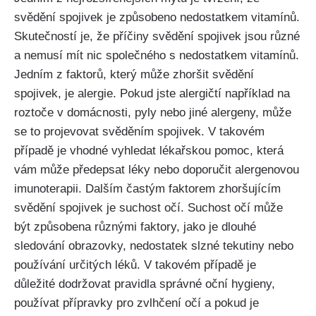
svědění​ spojivek je způsobeno nedostatkem vitamínů.
‌Skutečností ⁢je, že příčiny‍ svědění ​spojivek‌ jsou různé
a nemusí mít nic ⁤společného s nedostatkem vitamínů.​
Jedním z faktorů, který ‍může zhoršit svědění
spojivek, je alergie. Pokud ⁣jste⁤ alergičtí například na​
roztoče v ‌domácnosti, pyly ‍nebo jiné ⁢alergeny, může
⁤se to projevovat svěděním spojivek. V takovém​
případě ⁣je‍ vhodné vyhledat​ lékařskou pomoc, která
vám může předepsat léky nebo doporučit alergenovou
‌imunoterapii. Dalším častým ‍faktorem zhoršujícím
svědění spojivek je ⁣suchost očí. Suchost očí⁣ může
být ⁣způsobena různými faktory, jako je dlouhé
sledování obrazovky, nedostatek ⁤slzné⁢ tekutiny⁢ nebo
‍používání určitých léků. V takovém případě je
důležité dodržovat pravidla správné oční hygieny,
⁢používat ⁤přípravky pro ‍zvlhčení očí a​ pokud je