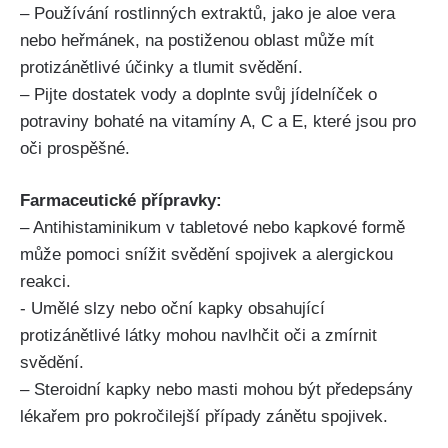
– ⁣Používání‍ rostlinných⁢ extraktů, jako ‌je⁣ aloe vera
nebo heřmánek, na postiženou⁣ oblast může mít
protizánětlivé účinky a‌ tlumit svědění.
– Pijte ‍dostatek vody a ​doplnte svůj jídelníček o
potraviny bohaté ​na vitamíny A, C⁢ a E,⁣ které‍ jsou pro⁢
oči prospěšné.
Farmaceutické přípravky:
– Antihistaminikum v tabletové ​nebo kapkové formě⁢
může pomoci snížit‍ svědění spojivek‍ a alergickou
reakci.
-​ Umělé slzy nebo ‌oční ⁢kapky obsahující
protizánětlivé látky mohou navlhčit oči a zmírnit
svědění.
– Steroidní kapky nebo ​masti mohou být předepsány
lékařem pro pokročilejší ​případy‌ zánětu ⁢spojivek.