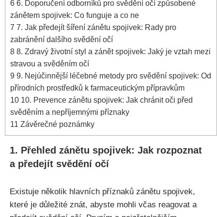
6
6.‌ Doporučení odborníků pro ‌svědění⁣ očí způsobené
zánětem‍ spojivek: Co funguje‌ a co ne
7
7. Jak předejít šíření zánětu ‌spojivek: ⁤Rady pro
zabránění dalšího svědění očí
8
8. Zdravý ​životní styl a zánět spojivek: Jaký je ‍vztah⁢ mezi‍
stravou a ⁤svěděním očí
9
9. Nejúčinnější léčebné metody pro‍ svědění spojivek: Od
přírodních prostředků k farmaceutickým⁤ přípravkům
10
10. Prevence zánětu⁣ spojivek:⁤ Jak chránit⁣ oči‍ před
svěděním a nepříjemnými příznaky
11
Závěrečné poznámky
1.‍ Přehled zánětu spojivek: Jak‍ rozpoznat⁣
a​ předejít ‍svědění očí
Existuje několik hlavních​ příznaků zánětu spojivek,‍
které ‌je důležité znát, abyste mohli včas reagovat a