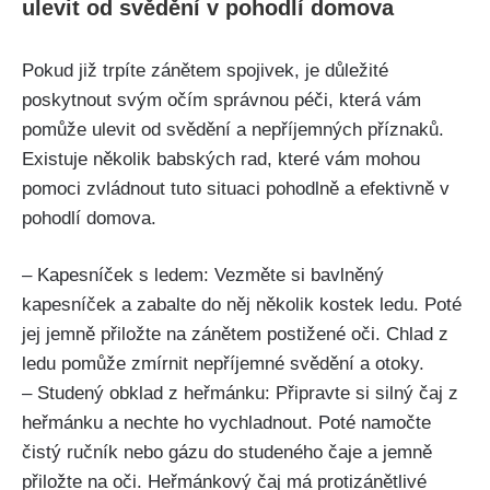
⁤ulevit od⁢ svědění v pohodlí ‍domova
Pokud‍ již trpíte⁢ zánětem ⁤spojivek, je důležité
poskytnout svým očím správnou péči, která vám
pomůže ulevit od ‌svědění a nepříjemných příznaků.
Existuje několik babských ​rad,⁣ které vám⁣ mohou
pomoci zvládnout tuto situaci ⁣pohodlně ⁢a efektivně ‍v⁤
pohodlí ‍domova.
– Kapesníček ​s ledem: Vezměte si‍ bavlněný⁣
kapesníček a zabalte ‌do něj několik kostek ledu. Poté
jej jemně přiložte ⁤na zánětem ​postižené ⁢oči.‍ Chlad z​
ledu⁤ pomůže ⁢zmírnit‌ nepříjemné svědění a otoky.
– Studený obklad z‍ heřmánku:⁤ Připravte si silný ⁣čaj z
‍heřmánku a nechte ho‌ vychladnout. Poté namočte
čistý ručník ⁣nebo⁣ gázu ‍do studeného čaje a jemně
přiložte ​na oči. Heřmánkový čaj ⁤má protizánětlivé