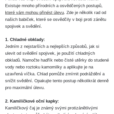
Existuje⁤ mnoho přírodních ⁣a osvědčených postupů,
které ⁣vám ‌mohou přinést​ úlevu
. Zde je několik rad od
našich‌ babiček, které se osvědčily v boji proti ⁤zánětu
⁣spojivek a svědění.
1. ​Chladné ‍obklady:
Jedním z nejstarších a nejlepších způsobů, jak si
ulevit od svědění ⁢spojivek, ⁤je‌ použití chladných
obkladů.‌ Namočte hadřík nebo čisté utěrky do studené
vody ⁤nebo roztoku kamomilky⁤ a aplikujte je ⁢na
uzavřená ‌víčka. Chlad pomůže zmírnit podráždění a
⁢snížit svědění. ⁢Opakujte tento ​postup⁤ několikrát ⁣denně
pro maximální úlevu.
2. Kamiličkové oční ⁢kapky:
Kamiličkový čaj je známý svými‍ protizánětlivými