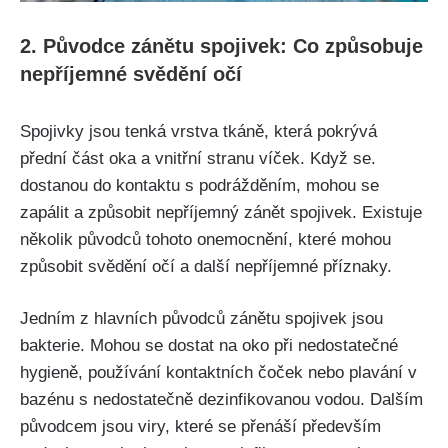
2. ‍Původce zánětu spojivek: Co ​způsobuje
nepříjemné svědění ‌očí
Spojivky jsou tenká vrstva tkáně, která⁤ pokrývá
přední ​část oka a vnitřní stranu víček. Když se.
dostanou do kontaktu s‌ podrážděním, ⁣mohou ⁣se
zapálit a způsobit nepříjemný⁣ zánět‍ spojivek. Existuje​
několik původců tohoto onemocnění, ‌které‍ mohou
způsobit svědění‍ očí‌ a další nepříjemné příznaky.
Jedním ‌z ⁤hlavních původců zánětu spojivek ⁢jsou
bakterie. Mohou se⁣ dostat na oko ‍při nedostatečné
hygieně, používání⁤ kontaktních čoček nebo plavání v ​
bazénu s​ nedostatečně‌ dezinfikovanou vodou.‍ Dalším
původcem jsou viry, které ​se přenáší především