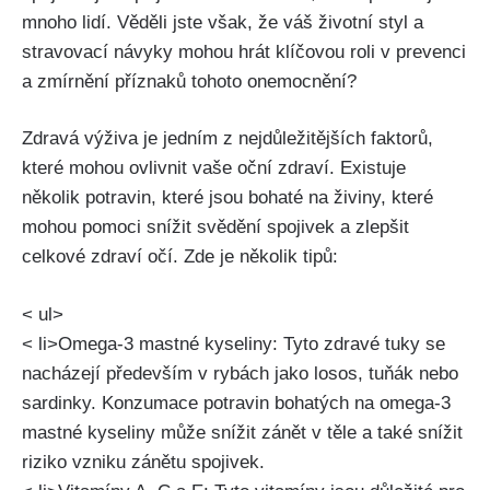
‌mnoho lidí. Věděli jste však, že ⁣váš životní styl a
stravovací ​návyky mohou hrát klíčovou roli v ‌prevenci
a⁢ zmírnění příznaků tohoto onemocnění?
Zdravá výživa​ je jedním z nejdůležitějších faktorů,
⁣které mohou ovlivnit⁣ vaše oční zdraví. Existuje
několik potravin, které jsou ‍bohaté na živiny, které
mohou pomoci snížit ​svědění spojivek a ⁢zlepšit
⁢celkové zdraví‌ očí. Zde je několik ‌tipů:
< ul>
< li>Omega-3 mastné⁣ kyseliny:​ Tyto⁣ zdravé tuky se
nacházejí⁤ především‍ v rybách jako losos, tuňák nebo
sardinky. Konzumace‍ potravin ​bohatých ‌na ⁣omega-3
mastné kyseliny‍ může​ snížit zánět v‌ těle a také snížit
riziko vzniku zánětu ‍spojivek.