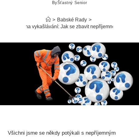
By
Šťastný Senior
>
Babské Rady
>
abské rady na vykašlávání: Jak se zbavit nepříjemného problé
⁢ Všichni‍ jsme se někdy potýkali s nepříjemným