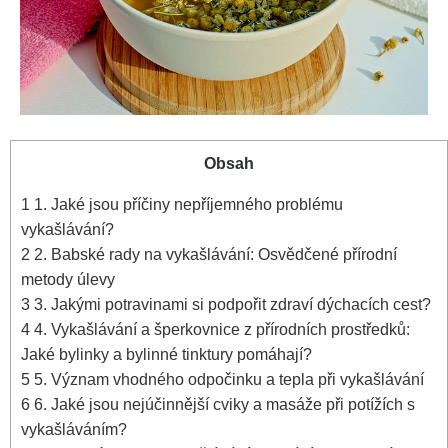
Obsah
1
1. Jaké jsou příčiny nepříjemného problému
vykašlávání?
2
2.​ Babské rady na vykašlávání: Osvědčené přírodní
metody úlevy
3
3. Jakými potravinami si podpořit zdraví dýchacích cest?
4
4. Vykašlávání a šperkovnice z přírodních prostředků:
Jaké bylinky a bylinné tinktury pomáhají?
5
5. Význam vhodného ‌odpočinku a tepla při vykašlávání
6
6. Jaké jsou nejúčinnější cviky a masáže při potížích s
vykašláváním?