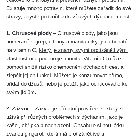
Existuje mnoho potravin, které můžete zařadit do své⁣
stravy, abyste podpořili zdraví ⁣svých dýchacích cest.
1. Citrusové plody
– ⁤Citrusové plody, ‍jako jsou
pomeranče, grep, citrony a mandarinky, jsou bohaté
na vitamín C,
který je známý svými protizánětlivými
vlastnostmi
a podporuje imunitu. Vitamín‍ C může
pomoci snížit riziko ​onemocnění dýchacích cest a
zlepšit jejich funkci. Můžete je konzumovat ‍přímo,
přidat do džusů, nebo je použít jako ochucovadlo ke
svým jídlům.
2. Zázvor
– Zázvor je přírodní prostředek, který se⁢
užívá při‌ různých problémech s dýcháním, jako je
kašel, chřipka a nachlazení. Obsahuje silnou látku
zvanou gingerol, která má ​protizánětlivé a