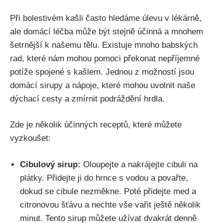
Při bolestivém ​kašli často hledáme úlevu v lékárně,
ale domácí léčba může být ​stejně účinná a mnohem
šetrnější k našemu tělu. Existuje mnoho babských
rad, které nám mohou⁢ pomoci překonat nepříjemné
potíže spojené s kašlem. Jednou z možností jsou
domácí ⁢sirupy a nápoje, které mohou uvolnit naše⁣
dýchací cesty a zmírnit​ podráždění hrdla.
Zde je několik účinných receptů, které můžete
vyzkoušet:
Cibulový sirup:
Oloupejte a nakrájejte cibuli na
plátky. Přidejte ji do ⁢hrnce s vodou a povařte,
dokud se cibule nezměkne. Poté ‍přidejte med a
citronovou šťávu ‍a nechte‌ vše⁢ vařit ještě několik
minut.⁢ Tento sirup⁣ můžete užívat dvakrát denně