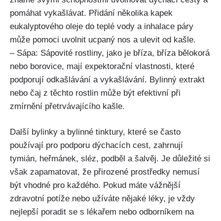
pomáhat vykašlávat.‍ Přidání ‍několika kapek
eukalyptového oleje do teplé vody a inhalace páry⁢
může pomoci‌ uvolnit ucpaný nos a ulevit od kašle.
– Sápa: Sápovité ⁣rostliny, jako je bříza, bříza bělokorá
nebo borovice, mají expektorační vlastnosti, ​které
podporují odkašlávání a vykašlávání. Bylinný extrakt
nebo čaj⁣ z‌ těchto ⁣rostlin může být efektivní při
zmírnění přetrvávajícího kašle.
Další bylinky ⁢a bylinné tinktury, které⁤ se často
používají pro podporu dýchacích cest, zahrnují ​
tymián, heřmánek,‌ sléz, podběl a šalvěj. Je důležité si
však zapamatovat, že přirozené prostředky nemusí
⁢být​ vhodné pro ​každého. Pokud máte vážnější⁣
zdravotní potíže nebo užíváte nějaké léky, je vždy
nejlepší poradit⁣ se s lékařem nebo odborníkem na