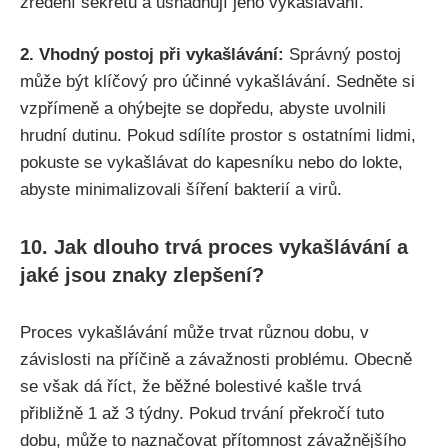
zředění sekretu⁢ a​ usnadňují jeho vykašlávání.
2. Vhodný postoj při vykašlávání:
Správný postoj
může být ​klíčový pro účinné vykašlávání. Sedněte si
vzpřímeně a ohýbejte se dopředu, abyste‍ uvolnili
⁣hrudní dutinu. Pokud sdílíte prostor s ostatními lidmi,
pokuste se vykašlávat do kapesníku nebo do lokte,
abyste ​minimalizovali šíření bakterií a virů.
10. Jak dlouho trvá proces vykašlávání a
jaké jsou znaky zlepšení?
Proces ‌vykašlávání může trvat různou dobu, v‌
závislosti na příčině a závažnosti problému. Obecně
se však dá říct, že běžné bolestivé kašle ⁣trvá
přibližně 1 až ⁤3 týdny. Pokud trvání překročí tuto
dobu, může to naznačovat přítomnost závažnějšího