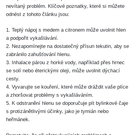
nevítaný problém. Klíčové poznatky, které si můžete
odnést z tohoto ⁤článku jsou:
1. Teplý nápoj s⁢ medem a‌ citronem může uvolnit hlen ​
a podpořit vykašlávání.
2. Nezapomínejte ​na dostatečný přísun tekutin, aby se
zabránilo zahušťování hlenu.
3. Inhalace párou z horké vody, například přes hrnec
⁣se solí nebo éterickými oleji, může uvolnit ⁤dýchací
⁤cesty.
4. ‍Vyvarujte se kouření, které může dráždit vaše plíce
a ⁢zhoršovat problémy s vykašláváním.
5. K odstranění hlenu se doporučuje pít bylinkové ​čaje
s protizánětlivými účinky, jako je tymián ‍nebo
heřmánek.