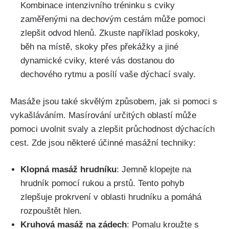
Kombinace intenzivního tréninku‌ s cviky
zaměřenými na dechovým cestám může pomoci
zlepšit odvod hlenů. Zkuste například poskoky,
běh na⁤ místě, skoky přes překážky a jiné
dynamické cviky, které vás dostanou do
dechového⁣ rytmu a posílí vaše dýchací svaly.
Masáže jsou také skvělým způsobem, jak si pomoci s
vykašláváním. Masírování ⁣určitých oblastí může
pomoci uvolnit svaly a zlepšit ⁢průchodnost dýchacích⁣
cest. ‍Zde jsou ⁤některé účinné masážní techniky:
Klopná masáž hrudníku
:⁣ Jemně klopejte na
hrudník pomocí rukou a prstů. Tento pohyb
zlepšuje prokrvení ​v oblasti hrudníku‌ a pomáhá
rozpouštět‌ hlen.
Kruhová masáž na​ zádech
: Pomalu kroužte s