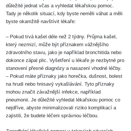
důležité jednat ⁢včas a⁢ vyhledat lékařskou pomoc.
Tady je několik situací, kdy byste neměli⁢ váhat a měli⁤
byste okamžitě navštívit lékaře:
– Pokud trvá kašel déle ⁢než 2 týdny. Průjma ⁣kašel,
který nezmizí, může‍ být příznakem ‌vážnějšího
zdravotního stavu, jako je například bronchitida nebo
dokonce zápal plic. Vyšetření u lékaře je‍ nezbytné pro
stanovení přesné diagnózy a nasazení vhodné léčby.
– Pokud máte příznaky jako horečka, dušnost, bolest
na ‍hrudi nebo ‍hnisavý vykašlávání. Tyto příznaky
mohou ‌značit závažnější‌ infekce, například
pneumonii. Je důležité vyhledat lékařskou pomoc co
nejdříve, abyste minimalizovali riziko komplikací a
‌zajistili, že budete léčeni správnou léčbou.