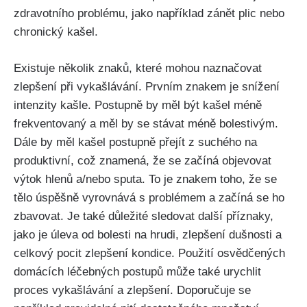
zdravotního problému, jako například zánět plic nebo
chronický kašel.
Existuje několik znaků, které mohou naznačovat
zlepšení při vykašlávání. Prvním znakem je snížení
intenzity⁢ kašle. Postupně​ by měl být kašel méně
frekventovaný a měl ⁣by se stávat méně bolestivým.
Dále ⁤by měl kašel postupně přejít z suchého na
produktivní, což znamená, že se začíná objevovat
výtok hlenů a/nebo​ sputa. To je znakem toho, že se
tělo ​úspěšně vyrovnává s problémem a začíná se ho
zbavovat. Je také důležité sledovat další příznaky, ​
jako je​ úleva od bolesti ​na hrudi, ​zlepšení⁣ dušnosti a
celkový pocit zlepšení kondice. Použití osvědčených
domácích léčebných postupů může‍ také urychlit
‌proces vykašlávání a zlepšení. Doporučuje se