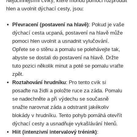
Nejúčinnějšími ⁣cviky, ⁢které mohou pomoci rozproudit
hlen a uvolnit dýchací cesty, jsou:
Převracení ‌(postavení na hlavě)
: Pokud je vaše
dýchací cesta ucpaná, postavení na hlavě může
pomoci hlen uvolnit a usnadnit vylučování.
Opřete se o stěnu a pomalu se polehávejte ‍tak,⁤
abyste se dostali do postavení na hlavě. Držte
tuto pozici několik minut a poté se pomalu vraťte
zpět.
Roztahování hrudníku
: Pro tento cvik ‌si
posaďte na židli ⁤a položte ruce za záda. Pomalu
‍se ‍nadechněte a při výdechu se současně
snažte narovnat​ záda a odstranit‌ jakékoliv
blokády v hrudníku.​ Tento pohyb pomáhá otevřít
dýchací cesty a usnadňuje vykašlávání hlenů.
Hiit (intenzivní⁣ intervalový trénink)
: