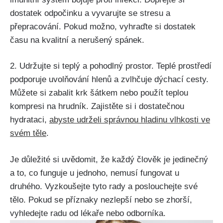
dostatek odpočinku a⁣ vyvarujte se stresu a
přepracování. Pokud možno, vyhraďte si dostatek
času ⁢na kvalitní a nerušený spánek.
2.⁤ Udržujte si teplý a pohodlný ​prostor. Teplé prostředí
⁣podporuje uvolňování ⁣hlenů a zvlhčuje dýchací cesty.
Můžete si zabalit krk šátkem nebo použít teplou
kompresi‌ na hrudník. Zajistěte si i dostatečnou
hydrataci,
abyste udrželi správnou hladinu vlhkosti ve
⁢svém těle
.
Je důležité ⁣si uvědomit, že každý člověk je jedinečný
a to,⁢ co funguje u jednoho, nemusí fungovat u
druhého. Vyzkoušejte tyto rady a poslouchejte své
tělo. Pokud se příznaky nezlepší nebo‌ se zhorší,
vyhledejte radu od lékaře nebo odborníka.