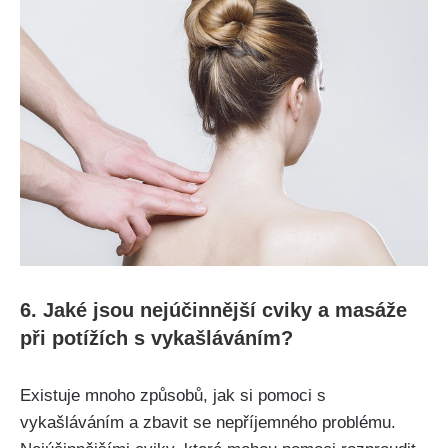
6. Jaké jsou nejúčinnější cviky a masáže
při potížích s vykašláváním?
Existuje ​mnoho způsobů,⁤ jak ⁣si ⁢pomoci s
vykašláváním a zbavit se nepříjemného ‍problému.‍