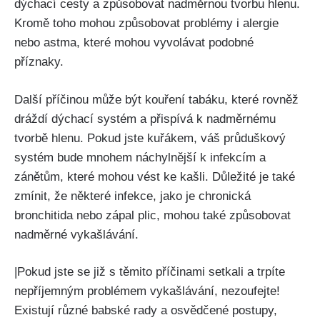
dýchací cesty a ⁢způsobovat nadměrnou ‍tvorbu hlenu.
Kromě toho mohou způsobovat problémy i alergie
nebo astma, které mohou ‍vyvolávat podobné
příznaky.
Další příčinou může být kouření tabáku,⁤ které rovněž
dráždí dýchací systém a přispívá k nadměrnému
tvorbě hlenu. ​Pokud ⁣jste kuřákem, váš průduškový
systém bude mnohem náchylnější k infekcím a
zánětům, které mohou vést ke kašli. Důležité⁤ je také
zmínit,‌ že některé infekce, jako ⁢je chronická
bronchitida nebo zápal plic, mohou také způsobovat
nadměrné vykašlávání.
|Pokud jste se již s ‌těmito příčinami setkali a trpíte
nepříjemným problémem vykašlávání, nezoufejte!
‌Existují různé babské rady a osvědčené postupy,​