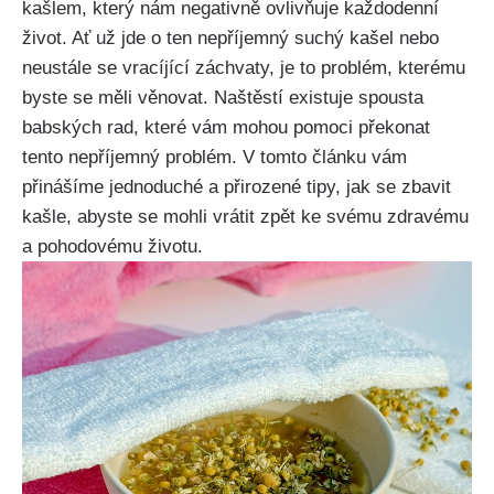
kašlem, který nám negativně ovlivňuje každodenní
život. Ať už⁤ jde o ten nepříjemný suchý kašel ⁣nebo
neustále se vracíjící záchvaty, je to problém, kterému
byste se měli věnovat. Naštěstí existuje spousta
babských⁣ rad, které vám mohou pomoci překonat
tento nepříjemný problém. V tomto článku vám
přinášíme ⁢jednoduché⁣ a přirozené tipy, jak se zbavit
kašle, abyste se mohli vrátit zpět ke svému zdravému
a‌ pohodovému životu.