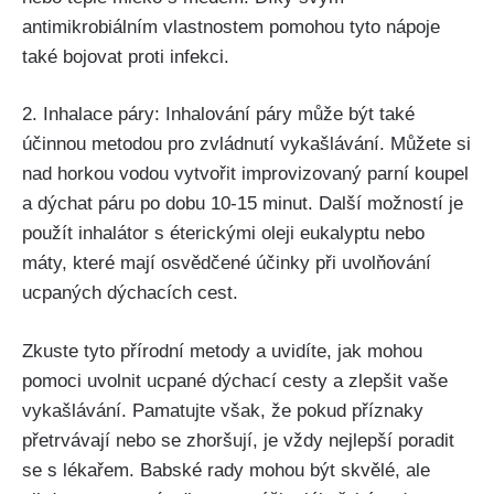
antimikrobiálním vlastnostem pomohou tyto nápoje
také bojovat proti infekci.
2. Inhalace páry: Inhalování páry může být také
účinnou‌ metodou pro zvládnutí vykašlávání. Můžete si
nad horkou vodou vytvořit improvizovaný parní ‌koupel
a dýchat páru po dobu 10-15 minut. Další možností ⁤je
použít inhalátor ⁤s ​éterickými oleji eukalyptu nebo
máty, které mají osvědčené‌ účinky při uvolňování
ucpaných dýchacích cest.
Zkuste ‌tyto přírodní metody a uvidíte, jak ‌mohou
pomoci uvolnit ucpané dýchací‌ cesty a zlepšit vaše
vykašlávání. Pamatujte však, že pokud‍ příznaky
přetrvávají nebo se zhoršují, je vždy nejlepší poradit
se s lékařem. Babské rady mohou být skvělé, ale