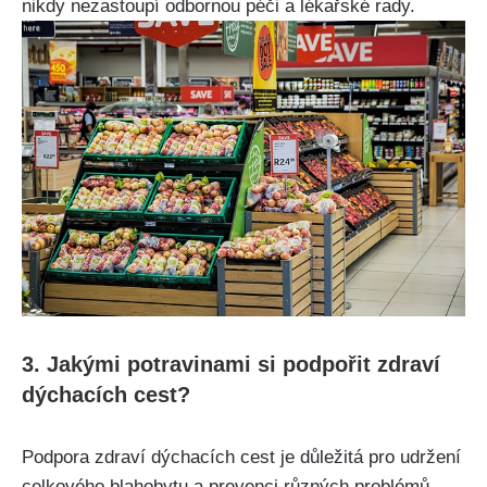
nikdy nezastoupí odbornou péči a lékařské rady.
3. Jakými potravinami si podpořit zdraví
dýchacích cest?
Podpora zdraví dýchacích cest ‍je důležitá pro⁤ udržení
celkového blahobytu a prevenci různých problémů.⁢