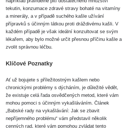
⁢například pravidelné pití dostatečného množství⁣
tekutin, konzumace zdravé stravy​ bohaté na vitamíny
a minerály, a ‌v případě suchého kašle užívání
přípravků s účinným látkou ⁤proti dráždivému kašli. V
každém případě ‍je však ideální konzultovat se svým
lékařem, aby ⁤bylo možné určit přesnou příčinu kašle a
zvolit správnou léčbu.
Klíčové Poznatky
Ať už bojujete s⁢ příležitostným kašlem nebo
chronickými⁣ problémy s dýcháním, je důležité vědět,
že existuje celá​ řada osvědčených metod, které vám
mohou pomoci s účinným vykašláváním. Článek
„Babské rady na​ vykašlávání: Jak se zbavit
nepříjemného problému“ vám představil několik
cenných rad, ⁤které vám ⁢pomohou zvládat​ tento