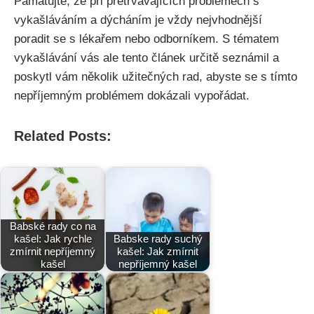
Pamatujte, že při přetrvávajících⁤ problémech s
vykašláváním a dýcháním je vždy nejvhodnější
⁢poradit se s lékařem nebo odborníkem.⁢ S tématem
vykašlávání vás ale tento článek určitě seznámil a
poskytl vám několik⁢ užitečných rad, abyste se s tímto
nepříjemným problémem dokázali vypořádat.
Related Posts:
Babské rady co na
kašel: Jak rychle
Babske rady suchý
zmírnit nepříjemný
kašel: Jak zmírnit
kašel
nepříjemný kašel