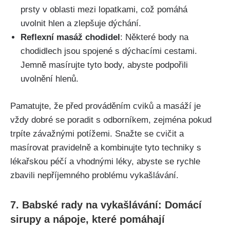
prsty v oblasti ‌mezi lopatkami, což​ pomáhá
uvolnit hlen a zlepšuje dýchání.
Reflexní masáž chodidel
: Některé body na
chodidlech jsou spojené s‌ dýchacími cestami.
Jemně masírujte tyto body,‌ abyste podpořili
uvolnění hlenů.
Pamatujte, že před prováděním cviků a masáží je
vždy dobré ⁤se poradit s odborníkem, zejména pokud
trpíte závažnými potížemi. Snažte se cvičit a
masírovat pravidelně a kombinujte tyto techniky s
lékařskou péčí ​a vhodnými léky,‍ abyste se rychle
zbavili nepříjemného problému vykašlávání.
7. Babské rady na vykašlávání: Domácí
sirupy a ⁣nápoje, které pomáhají