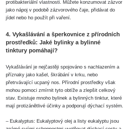
protibakteriální ​vlastnosti.​ Můžete konzumovat zázvor
jako nápoj v podobě zázvorového čaje,‌ přidávat do‍
jídel nebo ho ‍použít při vaření.
4. Vykašlávání a šperkovnice z přírodních
prostředků: Jaké bylinky a bylinné
tinktury pomáhají?
Vykašlávání je nejčastěji spojováno s⁤ nachlazením a
příznaky jako kašel, škrábání v krku, nebo
⁤přetrvávající ucpaný nos. Přírodní prostředky však
mohou pomoci zmírnit tyto obtíže a zlepšit celkový
stav. ⁢Existuje mnoho bylinek a bylinných tinktur, které
mají protizánětlivé účinky a podporují⁤ dýchací systém.
– Eukalyptus: Eukalyptový ⁢olej a listy eukalyptu jsou
známé svými schopnostmi‌ uvolňovat⁣ dýchací cesty a