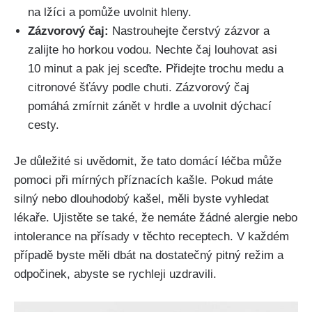
na lžíci a pomůže uvolnit hleny.
Zázvorový ⁢čaj:
Nastrouhejte čerstvý zázvor a
zalijte ho horkou vodou.⁣ Nechte ⁣čaj louhovat asi
10 minut​ a pak jej sceďte. Přidejte trochu medu a
citronové šťávy podle chuti. Zázvorový čaj
pomáhá zmírnit zánět v hrdle a uvolnit dýchací
cesty.
Je důležité si uvědomit, ⁣že tato domácí léčba může
pomoci při mírných příznacích ‌kašle. Pokud⁣ máte
silný nebo dlouhodobý kašel, měli byste vyhledat
lékaře. ​Ujistěte se také, že nemáte žádné alergie nebo
intolerance na přísady v těchto receptech. V každém
případě byste měli dbát na dostatečný‌ pitný režim a
⁣odpočinek, abyste se rychleji uzdravili.