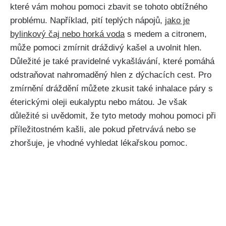
které vám mohou pomoci zbavit se tohoto obtížného
problému. Například, pití teplých nápojů,
jako je
bylinkový čaj nebo horká voda
s​ medem a citronem,
může pomoci zmírnit dráždivý kašel a uvolnit hlen.
Důležité je také pravidelné vykašlávání, které pomáhá
odstraňovat nahromaděný hlen z ‌dýchacích cest. ‌Pro
zmírnění dráždění můžete zkusit také inhalace páry s‍
éterickými oleji eukalyptu nebo mátou. Je však
důležité ‌si uvědomit, že tyto metody ⁣mohou pomoci při
příležitostném kašli, ale pokud přetrvává nebo se
zhoršuje, je vhodné vyhledat lékařskou pomoc.