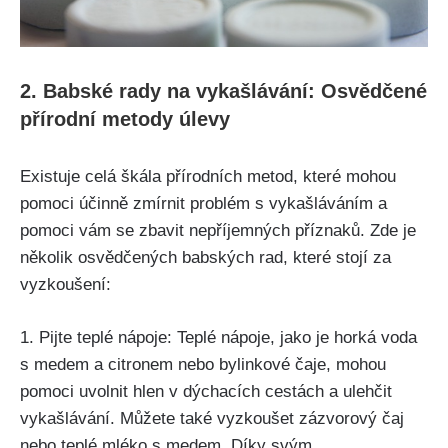
2.​ Babské rady na vykašlávání: Osvědčené
přírodní metody úlevy
Existuje celá škála‌ přírodních⁢ metod, které mohou
pomoci účinně zmírnit problém s vykašláváním a
pomoci vám se zbavit nepříjemných příznaků. Zde je
několik osvědčených babských rad, které stojí za
vyzkoušení:
1. Pijte teplé nápoje: Teplé nápoje, jako je horká voda
s medem a‍ citronem nebo bylinkové čaje, mohou
pomoci uvolnit hlen v dýchacích cestách a ulehčit
vykašlávání. Můžete​ také vyzkoušet zázvorový čaj
nebo ​teplé mléko s medem. Díky svým