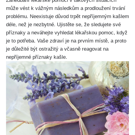
Zanedbání lékařské pomoci v takových situacích
‍může vést k vážným následkům a prodloužení trvání
problému. Neexistuje důvod ⁣trpět nepříjemným kašlem
‍déle, než je nezbytné. Ujistěte ⁢se,‍ že sledujete‌ své
příznaky a ​neváhejte ​vyhledat lékařskou pomoc, když
je to potřeba. Vaše zdraví je na prvním místě, a proto
je důležité být ostražitý a včasně reagovat na
nepříjemné příznaky kašle.