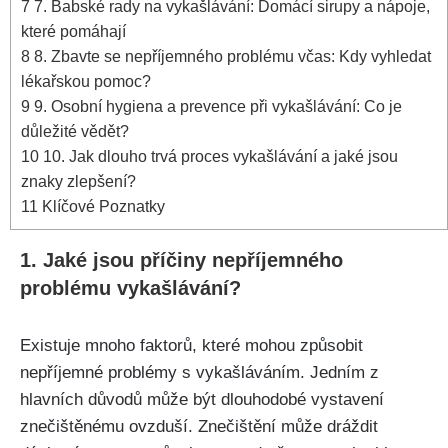
7
7. Babské rady na vykašlávání: Domácí sirupy a ⁣nápoje,
které pomáhají
8
8. Zbavte se nepříjemného problému včas: Kdy vyhledat​
lékařskou pomoc?
9
9. Osobní hygiena a prevence při vykašlávání:‌ Co je
důležité vědět?
10
10. Jak dlouho trvá proces vykašlávání a jaké jsou
znaky zlepšení?
11
Klíčové Poznatky
1. Jaké jsou příčiny nepříjemného
problému vykašlávání?
Existuje mnoho​ faktorů, které mohou způsobit
nepříjemné problémy s ⁤vykašláváním. Jedním z
hlavních důvodů ⁢může být dlouhodobé vystavení
znečištěnému ovzduší. Znečištění může dráždit